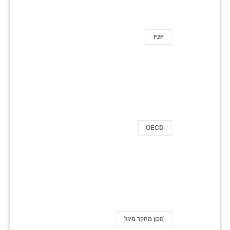
F2F
OECD
ֿמכון מחקר מיגל