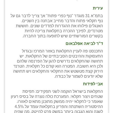
עירית
בתמ"א 31 מוגדר "נוף כפרי פתוח" אך צריך לדבר גם על
נוף חקלאי פתוח והדבר מחייב אבחנה בין השניים.
האנגלים פילוחו את ההגדרות למדדים שונים. חוששת
מטרנדים, לפיכך ההכרה בחקלאות צריכה להיות
בקשרים המורשתיים שיש לתופעה בתוך החברה.
ד"ר לביאה אפלבאום
התכנסנו פה לעניין החקלאות באזור המרכז ובגדול
התעסוקות וההיבטים הסביבתיים של החקלאות. יש
תחושה שהחקלאים נדרשים להגן על הפרנסה שלהם
ולכן היא חשובה. המטרה הוא קודם כל חקלאית. הטרנד
הירוק קצת מטשטש את החקלאי והחקלאים ויש תחושה
שלא יודעים לשמור על כבודה.
אבי לפידות
החקלאות בישראל הוקמה לשני תפקידים: תפיסת
שטחים ויצור חקלאי. המערכת כולה נוצרה על בסיס רעיון
שאומר כי לחקלאי יהיה ממשק מתוכנן מתאים לאזורו.
ההיסטוריה השתנתה והפריון בחקלאות עומד על 4.5%
לשנה והוא הגבוה ביותר במשק פרט להייטק. מה שהיה