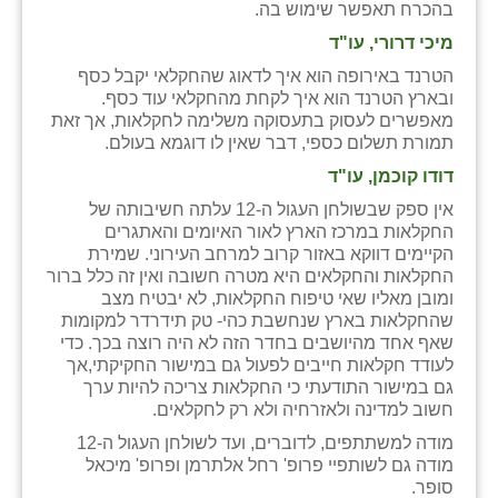
בהכרח תאפשר שימוש בה.
מיכי דרורי, עו"ד
הטרנד באירופה הוא איך לדאוג שהחקלאי יקבל כסף
ובארץ הטרנד הוא איך לקחת מהחקלאי עוד כסף.
מאפשרים לעסוק בתעסוקה משלימה לחקלאות, אך זאת
תמורת תשלום כספי, דבר שאין לו דוגמא בעולם.
דודו קוכמן, עו"ד
אין ספק שבשולחן העגול ה-12 עלתה חשיבותה של
החקלאות במרכז הארץ לאור האיומים והאתגרים
הקיימים דווקא באזור קרוב למרחב העירוני. שמירת
החקלאות והחקלאים היא מטרה חשובה ואין זה כלל ברור
ומובן מאליו שאי טיפוח החקלאות, לא יבטיח מצב
שהחקלאות בארץ שנחשבת כהי- טק תידרדר למקומות
שאף אחד מהיושבים בחדר הזה לא היה רוצה בכך. כדי
לעודד חקלאות חייבים לפעול גם במישור החקיקתי,אך
גם במישור התודעתי כי החקלאות צריכה להיות ערך
חשוב למדינה ולאזרחיה ולא רק לחקלאים.
מודה למשתתפים, לדוברים, ועד לשולחן העגול ה-12
מודה גם לשותפיי פרופ' רחל אלתרמן ופרופ' מיכאל
סופר.