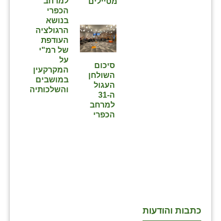
למרחב
מטיילים
הכפרי
בנושא
הרגולציה
העודפת
של רמ"י
על
סיכום
המקרקעין
השולחן
במושבים
העגול
והשלכותיה
ה-31
למרחב
הכפרי
כתבות והודעות