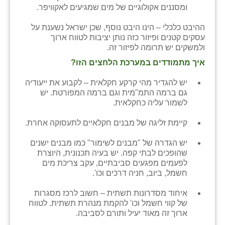
ומסננים אקולוגיים של מים שמגיעים לאקוויפר.
ההיבט כלכלי – הינו היבט נוסף, שכן ישראל נשענת על
עסקים קטנים ופיזור כזה נותן יציבות לטווח ארוך
ולמשקים יש תרומה לפיזור זה.
איך מתמודדים במערכת הלחצים הזו?
יש להגדיר מהי קרקע חקלאית – לקבוע את ייעודיה
גם ברמה התמ"מית וגם ברמה המפורטת. יש
לשמור עליה כחקלאית.
קיימת זליגה של מבנים חקלאיים לתעסוקה אחרת.
יש הגדרה של "מבנים לשימור" כמו מבנים ישנים
שהופכים לבתי קפה. יש בעיה תכנונית, היוצרת
לפעמים מפגעים סביבתיים, עקב צריכת מים
חשמל, ביוב, חניה דרכים וכו'.
איחוד מסדרונות תשתית – חשוב לרכז מסגרות
של קווי חשמל וכו' להקמת מנהרת תשתית. לטווח
ארוך זה מאוד יעיל ותורם לסביבה.