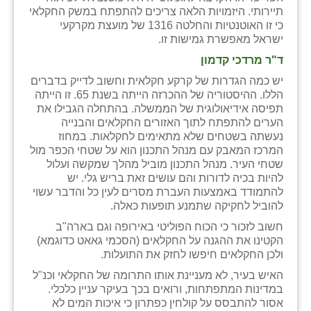
תיירותי. היזמויות הלאה צריכים להתפתח במשק החקלאי
כי זו האוטנטיות והחלטה 1316 של מועצת מקרקעי
ישראל מאפשרת גמישות זו.
ד"ר מרדכי קדמון
יש כמה הגדרות של קרקע חקלאית וחשוב לדייק בדברים
הללו. ההיסטוריה של ההכרזה הייתה בשנת 65. זו הייתה
תפיסה אידיאולוגית של הממשלה. בהתחלה הגבילו את
הערים להתפתח לתוך האזורים החקלאים והבנייה
נעשתה בשטחים שלא מתאימים לחקלאות. במחוז
המרכז המאבק עם מנהל התכנון הוא על שטחי הכפר מול
שטחי העיר. מנהל התכנון מוביל מהלך שמקשה ועלול
להיות בכיה לדורות והם עושים זאת בריש גלי. יש
להתמודד באמצעות העברת מסרים לעין כל והדבר עשוי
להוביל לחקיקה שתמנע תופעות כאלה.
חשוב לזכור כי הכוח הפוליטי באירופה וגם בארה"ב
הקטינו את ההגנה על החקלאים (הסכמי גאאט כדוגמא)
ולכן החקלאים חיפשו לחזק את התועלות.
האיש בעיר, לא מעניינת אותו התרומה של החקלאי וכנ"ל
במדינות המתפתחות, ורואים בכך בעיקר עניין כלכלי.
אסור להתבסס על קולחין כפתרון כי איכות המים לא