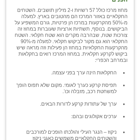
מחוז מרכז כולל 57 רשויות ו-2 מיליון תושבים. השטחים
שבי ציון
החקלאיים באזור המרכז הם מהטובים בארץ. למעלה
מ-50% מהקרקעות במרכז הן פרטיות, גורם המשפיע על
שדה ורבורג
הביקושים. בנוסף, תשתיות ארציות שעוברות במחוז זה
צורכות שטח, שבהרבה מקרים הוא שטח חקלאי. השטח
שדה צבי
החקלאי הוא גם מקור לביקוש חקלאי. למעלה מ-90%
מהקרקעות החקלאיות במחוז הן פעילות וזה מראה שיש
שדמה
ביקוש לקרקע חקלאית. במחוז המרכז רואים בחקלאות
ובמרחב הכפרי:
שכניה
החקלאות הינה ערך בפני עצמה.
תלמי יוסף
תפיסת קרקע כערך לאומי. מקום שלא תפוס הופך
בוסתן הגליל
למשחטת רכב, מזבלה וכו'.
ערך של עתודות קרקע לדורות הבאים.
ערכים אקולוגים ובהם:
ניקוז – הנגר העילי והולכתו הופכים למורכבים
והשטחים החקלאיים משמשים כאגני ניקוז