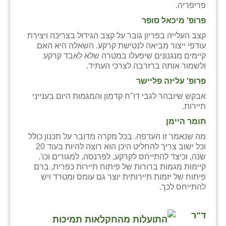
פריפריה.
פרופ' מיכאל סופר
קצב העלייה בפריון גובר על קצב הגידול בצריכה ויצירת
עודפי ייצור מביאה לנטישת קרקע. השאלה היא האם
קיימים מנגנונים שיפעלו במטרה שלא לאבד קרקע
ולשמור אותה ברזרבה לצרכי העתיד.
פרופ' עליזה פליישר
אבקש שיובהר לגבי דו"ח קדמון והמגמות היום בענייני
תיירות.
תומר היימן
מה שנאמר זו העדפה. בכל מקרה מדובר על תכנון כולל
וכל ישוב צריך להחליט היכן הוא רוצה להיות בעוד 20
שנה, וכיצד להתייחס לקרקע, לפרנסה, למגורים וכו'.
קיימות מגמות ברורות של פיתוח תיירות כפרית, ברם
פיתוח של יזמות תיירותית יוצר גם עומס ומטרד ויש
להתייחס לכך.
ד"ר