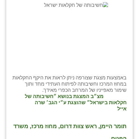
נווה אטי״ב
נהריה (אג״ש)
ניר צבי
עין חצבה
עין תמר
עמרים
קורנית
באמצעות מצגת שצורפה ניתן לראות את היקף החקלאות
במחוז המרכז וחשיבותה לפיתוח העתידי מחד ותוך
קלחים
שימור מאפייניו של המרחב הכפרי מאידך.
מצ״ב המצגת בנושא ״חשיבותה של
רועי
חקלאות בישראל״ שהוצגת ע״י הגב׳ שרה
אייל
רימונים
רמות השבים
תומר היימן, ראש צוות דרום, מחוז מרכז, משרד
רמת הדר
הפנים