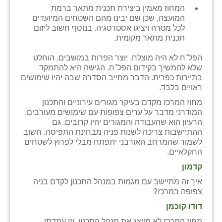
המחוז מאמין ביצירת תכנית מתאר ברמת
המועצה, שכן שם יבינו מהם השטחים המיועדים
לכל מטרה ויציגו אסטרטגיה. בנוסף חשוב ליזום
תכנית מתאר מקומית.
הפל"ח לא היה מוצלח, יוצר הפרות במושבים. הוחלט
שלא להמשיך בקידום הפל"ח. הגישה היא להתמקד
בתיירות כפרית. הדבר מחייב הסדרה שבה יהיו שימושים
ראויים בלבד.
מחוז המרכז מקדם בעיקר מגורים עירוניים והתכנון
המודרני מדבר על ערים צפופות עם שימושים מעורבים.
הרעיון הוא שהעבודה והמגורים יהיו קרובים. גם
ההתיישבות צריכה לשנות פניה מבחינת התפיסה. חשוב
לשמור שהמרחב האורבני יתפתח מבלי לפרוץ לשטחים
החקלאיים.
קדמון
איך זה מתיישב עם מגמות במנהל התכנון לקדם בניה
צפופה במרכז?
דודו קוכמן
מחוז המרכז לא מייצג את מנהל התכנון, וזו עמדתו