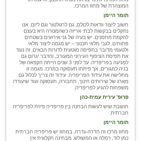
המוצהרת של מחוז המרכז.
תומר היימן
חשוב ליצור וודאות לכולם, גם לרגולטור וגם ליזם. אנו
נתקלים בבקשות לבתי אריזה כשהמטרה היא בעצם
להקמת מחסנים. יש בעיה של גני אירועים בשטחים
פתוחים. לגבי מלאי תכנוני – יש מגמה ליצור מלאי
ולטעמי מדובר בתפיסה מוטעית לדורות הבאים. זה נוגד
את תפיסת הציפוף העירוני המעורב, והדבר יגרום גם
לפגיעה בפריפריה. עד לפני 3 שנים הייתה הקפאה של
בניה למגורים, אך פיתחו תעסוקה במרכז. מגמה זו
מחלישה את עידוד הפריפריה. עידוד זה צריך לכלול גם
מארג של שירותים חינוך, תחבורה, תעסוקה ועוד שיעודדו
משפחות להגיע לפריפריה.
פרופ' עירית עמית-כהן
חושבת שיש לעשות הבחנה בין פריפריה פיזית לפריפריה
חברתית.
תומר היימן
מחוז מרכז זה חדרה-גדרה. במחוז יש פריפריה חברתית
כמו לוד, רמלה או המשולש. מבחינה חקלאית אין