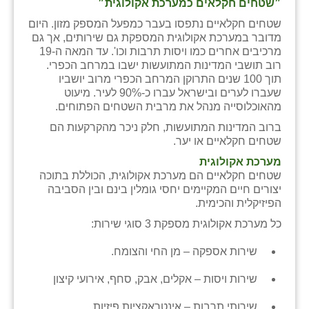
״שטחים חקלאים כמערכת אקולוגית״
זוהר
שטחים חקלאיים נתפסו בעבר כמפעל המספק מזון. היום
מדובר במערכת אקולוגית המספקת גם שירותים, אך גם
הדר עם
מרכיבים אחרים כמו ויסות תרבות וכו'. עד המאה ה-19
רוב תושבי המדינות המתועשות ישבו במרחב הכפרי.
חבצלת השרון
תוך 100 שנים התרוקן המרחב הכפרי מרוב יושביו
שעברו לערים ובישראל עברו כ-90% לעיר. מיעוט
חמרה
מהאוכלוסייה מנהל את מרבית השטחים הפתוחים.
חרב לאת
ברוב המדינות המתועשות, חלק ניכר מהקרקעות הם
שטחים חקלאיים או יער.
יבול (מורג)
מערכת אקולוגית
שטחים חקלאיים הם מערכת אקולוגית, הכוללת בתוכה
יקנעם
יצורים חיים המקיימים יחסי גומלין בינם ובין הסביבה
הפיזיקלית והכימית.
כליל
כל מערכת אקולוגית מספקת 3 סוגי שירות:
יד השמונה
שירות אספקה – מן החי והצומח.
כפר אביב
שירות ויסות – אקלים, אבק, סחף, אירועי קיצון
כפר ביאליק
שירותי תרבות – אינטראקציות פיזיות,