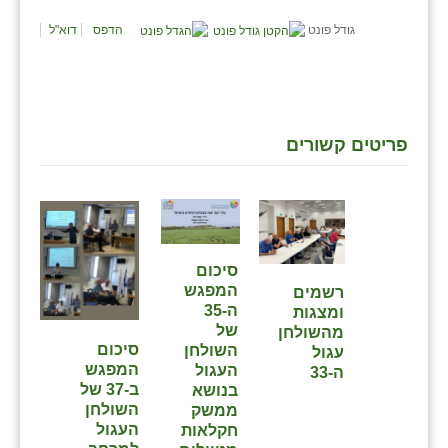
גודל פונט
הדפס
דוא"ל
פריטים קשורים
סיכום
המפגש
⁨רשמים
ה-35
ומצגות
של
מהשולחן
סיכום
השולחן
עגול
המפגש
העגול
ה-33⁩
ב-37 של
בנושא
השולחן
ממשק
העגול
חקלאות