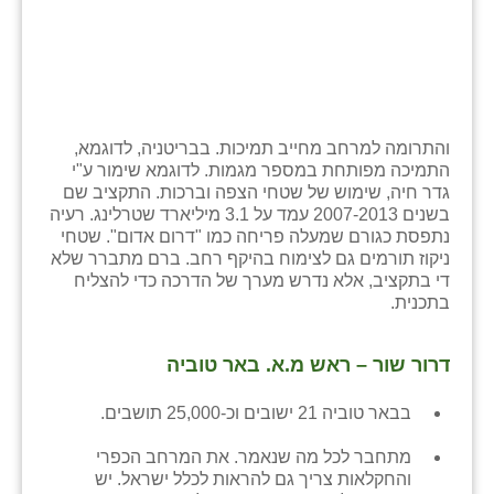
והתרומה למרחב מחייב תמיכות. בבריטניה, לדוגמא,
התמיכה מפותחת במספר מגמות. לדוגמא שימור ע"י
גדר חיה, שימוש של שטחי הצפה וברכות. התקציב שם
בשנים 2007-2013 עמד על 3.1 מיליארד שטרלינג. רעיה
נתפסת כגורם שמעלה פריחה כמו "דרום אדום". שטחי
ניקוז תורמים גם לצימוח בהיקף רחב. ברם מתברר שלא
די בתקציב, אלא נדרש מערך של הדרכה כדי להצליח
בתכנית.
דרור שור – ראש מ.א. באר טוביה
בבאר טוביה 21 ישובים וכ-25,000 תושבים.
מתחבר לכל מה שנאמר. את המרחב הכפרי
והחקלאות צריך גם להראות לכלל ישראל. יש