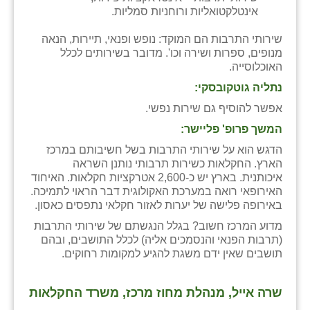
כפר הרי״ף
אינטלקטואליות ורוחניות סמליות.
כפר מישר
שירותי התרבות הם המוקד: נופש ופנאי, תיירות, הנאה
מנופים, ספרות ושירה וכו'. מדובר בשירותים לכלל
כפר מע״ש
האוכלוסייה.
נתליה גוטקובסקי:
כפר מרדכי
אפשר להוסיף גם שירות נפשי.
כפר סבא (אגרא)
המשך פרופ' פליישר:
כפר שמריהו
הדגש הוא על שירותי התרבות בשל חשיבותם במרכז
הארץ. החקלאות כשירות תרבותי נותנן השראה
מגשימים
איכותנית. בארץ יש כ-2,600 אטרקציות חקלאות. האיחוד
האירופאי רואה במערכת האקולוגית דבר הראוי לתמיכה.
מישר
באירופה פלישה של יערות לאזור חקלאי נתפסים כאסון.
מדוע המרכז חשוב? בגלל הנגשתם של שירותי התרבות
מכורה
(תרבות הפנאי והנסמכים אליה) לכלל התושבים, ובהם
תושבים שאין ידם משגת להגיע למקומות רחוקים.
מנחמיה
נאות הכיכר
שרה אייל, מנהלת מחוז מרכז, משרד החקלאות