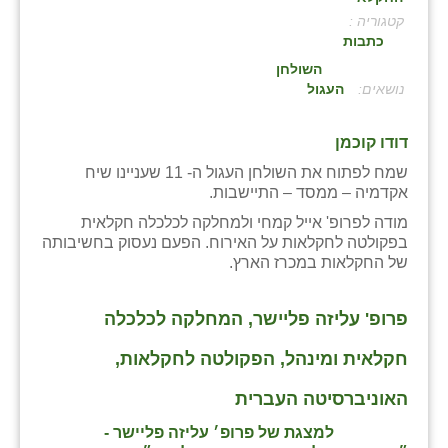
קטגוריה :
בני ציון
כתבות
בצרה
השולחן
:
העגול
בקעות
דודו קוכמן
ֿגבעת שפירא
שמח לפתוח את השולחן העגול ה- 11 שעניינו שיח
גן הדרום
אקדמיה – ממסד – התיישבות.
מודה לפרופ' אייל קמחי ולמחלקה לכלכלה חקלאית
גן השומרון
בפקולטה לחקלאות על האירוח. הפעם נעסוק בחשיבותה
של החקלאות במכרז הארץ.
גני עם
גני יהודה
פרופ' עליזה פליישר, המחלקה לכלכלה
גנות
חקלאית ומינהל, הפקולטה לחקלאות,
ורד יריחו
האוניברסיטה העברית
דקל
למצגת של פרופ׳ עליזה פליישר -