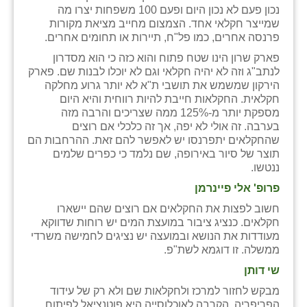
נכון פעם לא נכון היום ופעם 100 משפחות יצרו מה
שמייצר חקלאי אחד. הצמצום מחייב מציאת מקורות
פרנסה אחרים, כמו פל"ח, תיירות או תחומים אחרים.
פארק שרון הינו שטח פתוח והוא כזה כי הוא מסדרון
לנתב"ג וזה לא יהיה חקלאי וגם לא יוכלו לבנות שם. פארק
הירקון שמשמש את תושבי ת"א לא יותר גרוע מחלקה
חקלאית. החקלאות חייבת להיות רווחית והיא היום
מספקת יותר מ-125% ממה שצריכים והרבה מזה
בערבה. זה אולי לא יפה, אך זה כלכלי אם רוצים
שהחקלאים יתפרנסו יש לאפשר להם זאת. ההרחבות הם
תוצר של סיור באירופה, שם נלמד כי כפרים שלמים
ננטשו.
פרופ' אלי פיינרמן
חשוב לפצות את החקלאים אם רוצים שהם יישארו
חקלאים. כנציג ציבור במועצת המים יש רוחות שדווקא
מעודדות את הנושא ובמועצה יש נציגים לחמישה משרדי
ממשלה. זו דוגמא לשת"פ.
שי דותן
מבקש לחזור למרכז ולחקלאות שם ולא רק של עידוד
הפריפריה. הקרבה לאוכלוסייה היא פוטנציאל לפיתוח