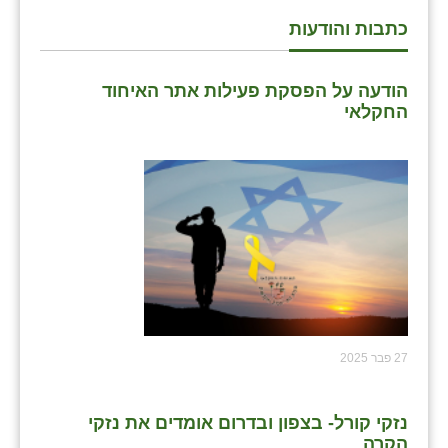
כתבות והודעות
שבי ציון
שדה ורבורג
הודעה על הפסקת פעילות אתר האיחוד
החקלאי
שדה צבי
שדמה
שכניה
תלמי יוסף
בוסתן הגליל
27 פבר 2025
נזקי קורל- בצפון ובדרום אומדים את נזקי
הקרה