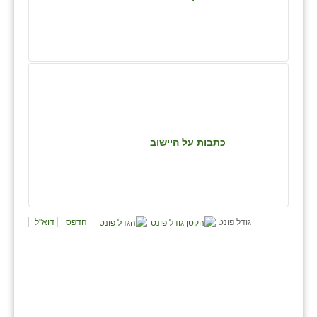
נווה אטי״ב
נהריה (אג״ש)
ניר צבי
עין חצבה
עין תמר
כתבות על היישוב
עמרים
קורנית
קלחים
גודל פונט
הדפס
דוא"ל
רועי
רימונים
רמות השבים
רמת הדר