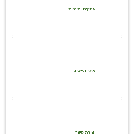
כפר הרי״ף
עסקים ותיירות
כפר מישר
כפר מע״ש
כפר מרדכי
כפר סבא (אגרא)
כפר שמריהו
אתר היישוב
מגשימים
מישר
מכורה
מנחמיה
נאות הכיכר
יצירת קשר