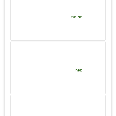
זוהר
הדר עם
תמונות
חבצלת השרון
חמרה
חרב לאת
יבול (מורג)
יקנעם
מפה
כליל
יד השמונה
כפר אביב
כפר ביאליק