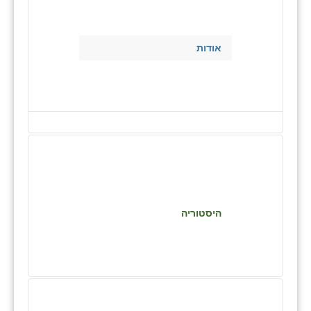
בני ציון
בצרה
אודות
בקעות
ֿגבעת שפירא
גן הדרום
גן השומרון
גני עם
גני יהודה
היסטוריה
גנות
ורד יריחו
דקל