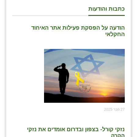
כתבות והודעות
שבי ציון
שדה ורבורג
הודעה על הפסקת פעילות אתר האיחוד
החקלאי
שדה צבי
שדמה
שכניה
תלמי יוסף
בוסתן הגליל
27 פבר 2025
נזקי קורל- בצפון ובדרום אומדים את נזקי
הקרה