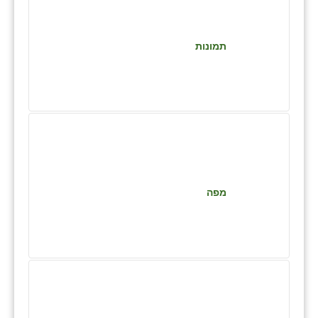
זוהר
הדר עם
תמונות
חבצלת השרון
חמרה
חרב לאת
יבול (מורג)
יקנעם
מפה
כליל
יד השמונה
כפר אביב
כפר ביאליק