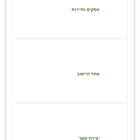
כפר הרי״ף
עסקים ותיירות
כפר מישר
כפר מע״ש
כפר מרדכי
כפר סבא (אגרא)
כפר שמריהו
אתר היישוב
מגשימים
מישר
מכורה
מנחמיה
נאות הכיכר
יצירת קשר