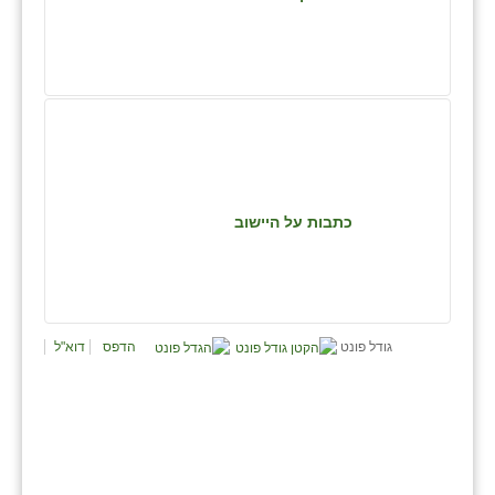
נווה אטי״ב
נהריה (אג״ש)
ניר צבי
עין חצבה
עין תמר
כתבות על היישוב
עמרים
קורנית
קלחים
גודל פונט
הדפס
דוא"ל
רועי
רימונים
רמות השבים
רמת הדר