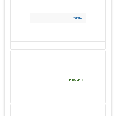
בני ציון
בצרה
אודות
בקעות
ֿגבעת שפירא
גן הדרום
גן השומרון
גני עם
גני יהודה
היסטוריה
גנות
ורד יריחו
דקל