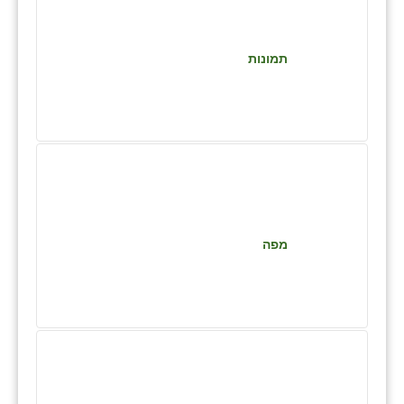
זוהר
הדר עם
תמונות
חבצלת השרון
חמרה
חרב לאת
יבול (מורג)
יקנעם
מפה
כליל
יד השמונה
כפר אביב
כפר ביאליק