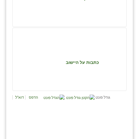
נווה אטי״ב
נהריה (אג״ש)
ניר צבי
עין חצבה
עין תמר
כתבות על היישוב
עמרים
קורנית
קלחים
גודל פונט
הדפס
דוא"ל
רועי
רימונים
רמות השבים
רמת הדר