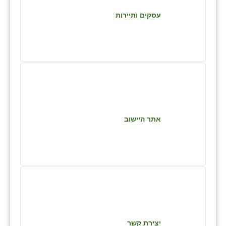
כפר הרי״ף
עסקים ותיירות
כפר מישר
כפר מע״ש
כפר מרדכי
כפר סבא (אגרא)
כפר שמריהו
אתר היישוב
מגשימים
מישר
מכורה
מנחמיה
נאות הכיכר
יצירת קשר