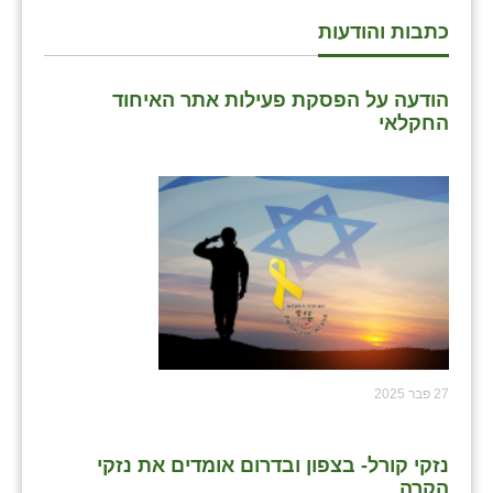
כתבות והודעות
שבי ציון
שדה ורבורג
הודעה על הפסקת פעילות אתר האיחוד
החקלאי
שדה צבי
שדמה
שכניה
תלמי יוסף
בוסתן הגליל
27 פבר 2025
נזקי קורל- בצפון ובדרום אומדים את נזקי
הקרה