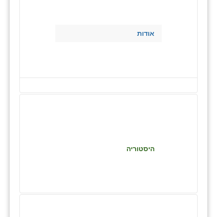
בני ציון
בצרה
אודות
בקעות
ֿגבעת שפירא
גן הדרום
גן השומרון
גני עם
גני יהודה
היסטוריה
גנות
ורד יריחו
דקל