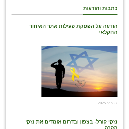
כתבות והודעות
שבי ציון
שדה ורבורג
הודעה על הפסקת פעילות אתר האיחוד
החקלאי
שדה צבי
שדמה
שכניה
תלמי יוסף
בוסתן הגליל
27 פבר 2025
נזקי קורל- בצפון ובדרום אומדים את נזקי
הקרה