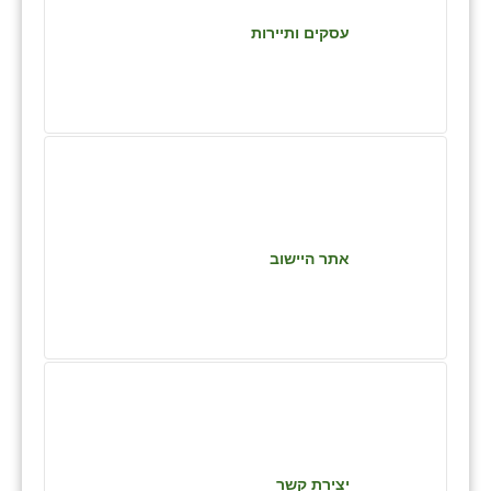
כפר הרי״ף
עסקים ותיירות
כפר מישר
כפר מע״ש
כפר מרדכי
כפר סבא (אגרא)
כפר שמריהו
אתר היישוב
מגשימים
מישר
מכורה
מנחמיה
נאות הכיכר
יצירת קשר