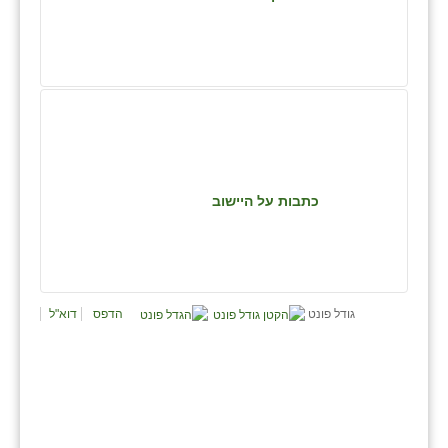
נווה אטי״ב
נהריה (אג״ש)
ניר צבי
עין חצבה
עין תמר
כתבות על היישוב
עמרים
קורנית
קלחים
גודל פונט
הדפס
דוא"ל
רועי
רימונים
רמות השבים
רמת הדר