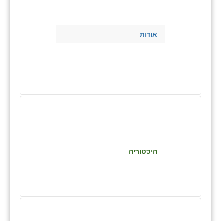
בני ציון
בצרה
אודות
בקעות
ֿגבעת שפירא
גן הדרום
גן השומרון
גני עם
גני יהודה
היסטוריה
גנות
ורד יריחו
דקל