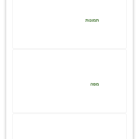
זוהר
הדר עם
תמונות
חבצלת השרון
חמרה
חרב לאת
יבול (מורג)
יקנעם
מפה
כליל
יד השמונה
כפר אביב
כפר ביאליק