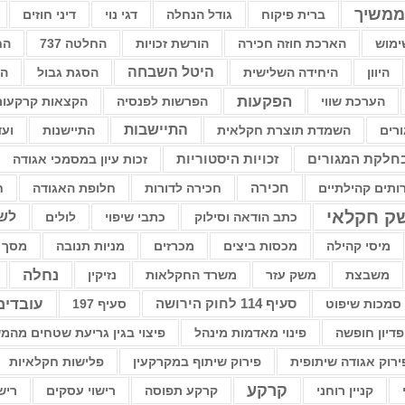
ממשיך
ברית פיקוח
גודל הנחלה
דגי נוי
דיני חוזים
ימוש
הארכת חוזה חכירה
הורשת זכויות
החלטה 737
החל
היטל השבחה
היוון
היחידה השלישית
הסגת גבול
הס
הפקעות
הערכת שווי
הפרשות לפנסיה
הקצאות קרקעות
התיישבות
רים
השמדת תוצרת חקלאית
התיישנות
ועד
בחלקת המגורים
זכויות היסטוריות
זכות עיון במסמכי אגודה
רותים קהילתיים
חכירה
חכירה לדורות
חלופת האגודה
ח
ק חקלאי
לשו
כתב הודאה וסילוק
כתבי שיפוי
לולים
מיסי קהילה
מכסות ביצים
מכרזים
מניות תנובה
מסך 
נחלה
משבצת
משק עזר
משרד החקלאות
נזיקין
עובדים
סמכות שיפוט
סעיף 114 לחוק הירושה
סעיף 197
פדיון חופשה
פינוי מאדמות מינהל
פיצוי בגין גריעת שטחים מה
ירוק אגודה שיתופית
פירוק שיתוף במקרקעין
פלישות חקלאיות
קרקע
קניין רוחני
קרקע תפוסה
רישוי עסקים
ריש