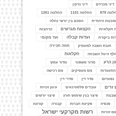
דיני מכרזים
דיני נזיקין
טה 979
החלטה 1101
החלטה 1261
וכנות היהודית
הסכם בין יורשי נחלה
הקצאת מגרשים
 חקלאיות
הרחבות
ועדות קבלה
ועד מקומי
ות ביקורת
חוזה חכירה
חובת השבה למעסיק
חקלאות
לף היטל השבחה
ן הרע
מדור משפטי
מדור עסקי
התאגדות
מס מעסיקים
מס רכישה
נפוטיזם
סדר דין
סדרי דין
 זרים
עובדים פלסטינאים
עיגון זכויות
משבצת
פיצוי בגין שימוש חורג
פיצוי יורשים
פנסיה
פקיעת חברות
קבורה
קורונה
רשות מקרקעי ישראל
ום זכויות