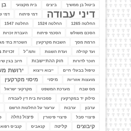
בן 
ביטול בן ממשיך
ביצים
בית מקצועי
דיני עבודה
דמי פיתוח
דמי ש
החלטה 1265
החלטה 1524
החלטה 1547
הסכם משולש
הסכמי פיתוח
העברת זכויות
הרמת מסך
השבות מקרקעין
השכרת בתי מגו
ועד קהילה
ועדת השגות
ותמ״ל
זכויות 
חוק ההתיישבות
חוכר לדורות
חיוב בגין שי
ירושת מש
טיפול בבעלי חיים
ייבוא וייצוא
מיסוי מקרקעין
מועצות אזוריות
מיסוי
מס שבח
מערכת המשפט
מקרקעי ישראל
סילוק יד במקרקעין
סמכויות בית דין לעבודה
ערבון
ערבות
ערעור על החלטות הרשם
פיצויי סבל
פיצויי פיטורין
פיצול נחלה
פ
קיבוצים
קליטה
קנאביס
קנביס רפואי