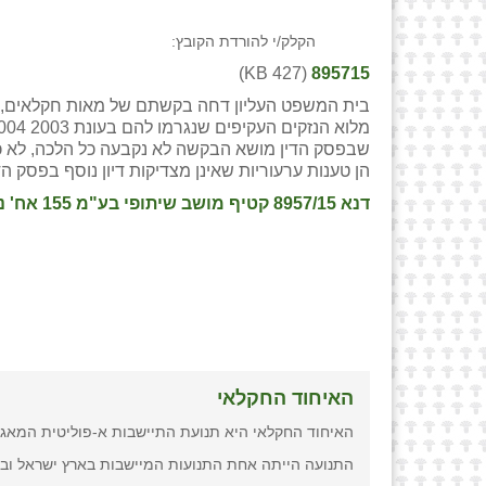
הקלק/י להורדת הקובץ:
(427 KB)
895715
בית המשפט העליון דחה בקשתם של מאות חקלאים, חבר
שבפסק הדין מושא הבקשה לא נקבעה כל הלכה, לא כל 
הן טענות ערעוריות שאינן מצדיקות דיון נוסף בפסק הדי
דנא 8957/15 קטיף מושב שיתופי בע"מ 155 אח' נ' מנהל מס רכוש וקרן פיצויי פעולות איבה, פס״ד מיום
האיחוד החקלאי
האיחוד החקלאי היא תנועת התיישבות א-פוליטית המאגד
התנועה הייתה אחת התנועות המיישבות בארץ ישראל ובמסגרתה הוק