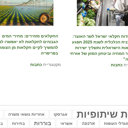
⁨החקלאים מזהירים: מחירי המים
ות חקלאי ישראל לשר האוצר:
הגבוהים לחקלאות לא יאפשרו לנו
״התוכנית הכלכלית לשנת 2025 תפגע
להמשיך לקיים חקלאות מן הצומח
ות הישראלית ותשליך ישירות
בפריפריה⁩
ר המחיה וביטחון המזון של אזרחי
ה״
מקטגוריית
כתבות
ית
כתבות
ת שיתופיות
אגרסקו
אחריות נושאי משרה
בוררות
מגדלי העופות
ארנונה
אשראי
בחירות
בח