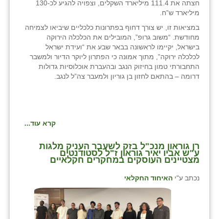
חצתה את 111.4 מיליארד השקלים, וצפויה להגיע לכ-130
מיליארד ש”ח.
במציאות זו, יש צורך דחוף בפתרונות כלכליים שיביאו לצמיחה
מחודשת. “משוב גרופ”, המובילים את הכלכלה הירוקה
בישראל, יקיימו לראשונה בבאר שבע את “ועידת ישראל
לכלכלה ירוקה”, מתוך אמונה כי הפתרון ליוקר הדיור ולמשבר
התחבורתי טמון בחיזוק הנגב ובהעברת אוכלוסיות גדולות
דרומה – בהתאם לחזון בן גוריון ולמעבר צה”ל לנגב.
קרא עוד...
רן גוראון מנכ"ל בזק לשעבר העניק מלגות
ע"ש אביו יאיר גוראון ז"ל לסטודנטים
מצטיינים העוסקים במחקרים חקלאיים
נכתב ע"י
האיחוד החקלאי