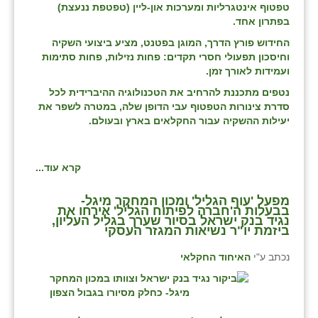
טפטוף אינטגרליות ומערכות און-ליין (טפטפת ננעצת)
בפתרון אחד.
החידוש פורץ הדרך, המוגן בפטנט, מציע ביצועי השקיה
וחיסכון תפעולי חסרי תקדים: פחות נזילות, פחות סתימות
ועמידות לאורך זמן.
נטפים מתכננת להרחיב את הטכנולוגיה ההיברידית לכל
סדרת צינורות הטפטוף עבי הדופן שלה, במטרה לשפר את
יעילות ההשקיה עבור החקלאים בארץ ובעולם.
קרא עוד...
מפעל 'עוף הגליל' ומכון המחקר מיגל-
בבעלות ה'חברה לפיתוח הגליל' אירחו את
נגיד בנק ישראל בסיור שערך בגליל העליון,
ביזמת יו"ר נשיאות המגזר העסקי
נכתב ע"י
האיחוד החקלאי