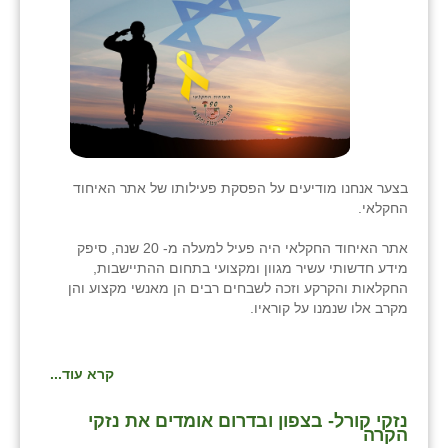
בני ציון
בצרה
בקעות
ֿגבעת שפירא
גן הדרום
בצער אנחנו מודיעים על הפסקת פעילותו של אתר האיחוד
החקלאי.
גן השומרון
אתר האיחוד החקלאי היה פעיל למעלה מ- 20 שנה, סיפק
גני עם
מידע חדשותי עשיר מגוון ומקצועי בתחום ההתיישבות,
החקלאות והקרקע וזכה לשבחים רבים הן מאנשי מקצוע והן
גני יהודה
מקרב אלו שנמנו על קוראיו.
גנות
קרא עוד...
ורד יריחו
נזקי קורל- בצפון ובדרום אומדים את נזקי
דקל
הקרה