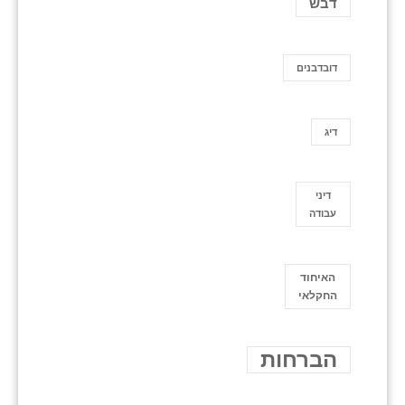
דבש
דובדבנים
דיג
דיני
עבודה
האיחוד
החקלאי
הברחות