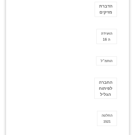
הדברת
מזיקים
הועידה
ה 16
הותמ״ל
החברה
לפיתוח
הגליל
החלטה
1521