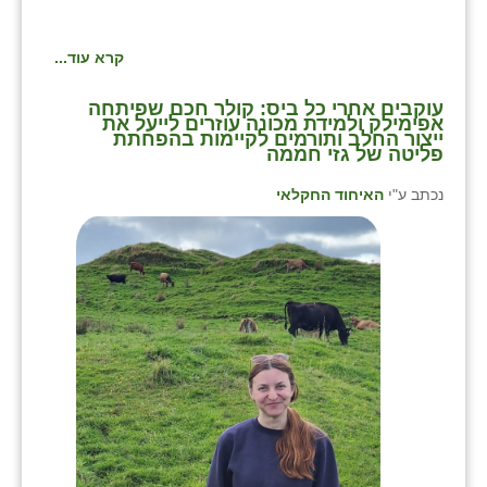
קרא עוד...
⁨עוקבים אחרי כל ביס: קולר חכם שפיתחה
אפימילק ולמידת מכונה עוזרים לייעל את
ייצור החלב ותורמים לקיימות בהפחתת
פליטה של גזי חממה
נכתב ע"י
האיחוד החקלאי