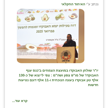
נווה אטי״ב
נכתב ע"י
האיחוד החקלאי
נהריה (אג״ש)
ניר צבי
עין חצבה
עין תמר
עמרים
קורנית
קלחים
יו"ר שולחן האבוקדו במועצת הצמחים ב'כנס ענף
האבוקדו' של מו"פ צפון ושה"מ : צפי לייצוא של כ-130
רועי
אלף טון אבוקדו בעונה הנוכחית ו-11 אלף דונם נטיעות
חדשות
רימונים
רמות השבים
קרא עוד...
רמת הדר