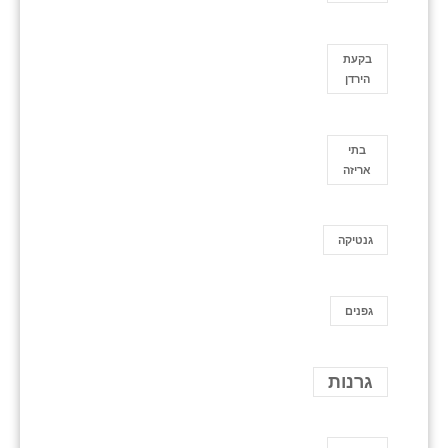
בקעת
הירדן
בתי
אריזה
גנטיקה
גפנים
גרנות