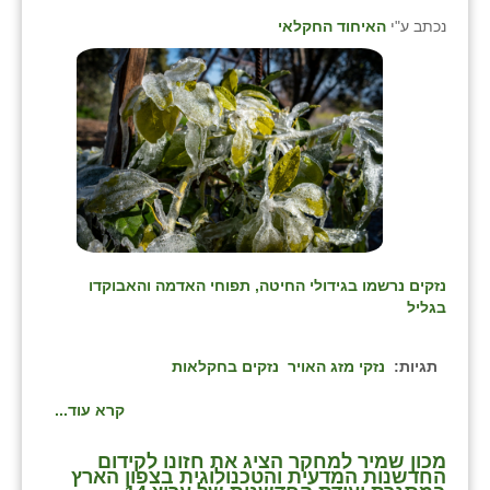
זוהר
נכתב ע"י
האיחוד החקלאי
הדר עם
חבצלת השרון
חמרה
חרב לאת
יבול (מורג)
יקנעם
נזקים נרשמו בגידולי החיטה, תפוחי האדמה והאבוקדו
בגליל
כליל
תגיות:
נזקי מזג האויר
נזקים בחקלאות
יד השמונה
קרא עוד...
כפר אביב
כפר ביאליק
מכון שמיר למחקר הציג את חזונו לקידום
החדשנות המדעית והטכנולוגית בצפון הארץ