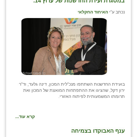
במסגרת ועידת החדשנות של ערוץ 14.
כפר הרי״ף
נכתב ע"י
האיחוד החקלאי
כפר מישר
כפר מע״ש
כפר מרדכי
כפר סבא (אגרא)
כפר שמריהו
מגשימים
בועידת החדשנות השתתפו מנכ"לית המכון, דינה גלעד, וד"ר
מישר
ירון דקל, שהציגו את ההתפתחות המואצת של המכון ואת
תרומתו המשמעותית לפיתוח האזורי.
מכורה
מנחמיה
קרא עוד...
נאות הכיכר
ענף האבוקדו בצמיחה