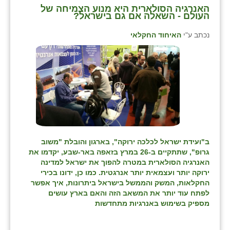
האנרגיה הסולארית היא מנוע הצמיחה של
העולם - השאלה אם גם בישראל?
שבי ציון
נכתב ע"י
האיחוד החקלאי
שדה ורבורג
שדה צבי
שדמה
שכניה
תלמי יוסף
בוסתן הגליל
ב"ועידת ישראל לכלכה ירוקה", בארגון והובלת "משוב
גרופ", שתתקיים ב-26 במרץ בזאפה באר-שבע, יקדמו את
האנרגיה הסולארית במטרה להפוך את ישראל למדינה
ירוקה יותר ועצמאית יותר אנרגטית. כמו כן, ידונו בכירי
החקלאות, המשק והממשל בישראל ביתרונות, איך אפשר
לפתח עוד יותר את המשאב הזה והאם בארץ עושים
מספיק בשימוש באנרגיות מתחדשות