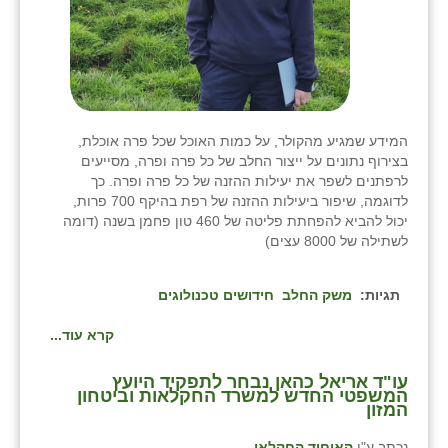
המידע שמגיע מהקולר, על כמות האוכל שכל פרה אוכלת,
בצירוף נתונים על ייצור החלב של כל פרה ופרה, מסייעים
לרפתנים לשפר את יעילות ההזנה של כל פרה ופרה. כך
לדוגמה, שיפור ביעילות ההזנה של רפת בהיקף 700 פרות,
יכול להביא להפחתת פליטה של 460 טון פחמן בשנה (דומה
לשתילה של 8000 עצים)
תגיות:
משק החלב
חידושים טכנולוגים
קרא עוד...
עו"ד אריאל כהאן נבחר לתפקיד היועץ
המשפטי החדש למשרד החקלאות וביטחון
המזון
נכתב ע"י
האיחוד החקלאי