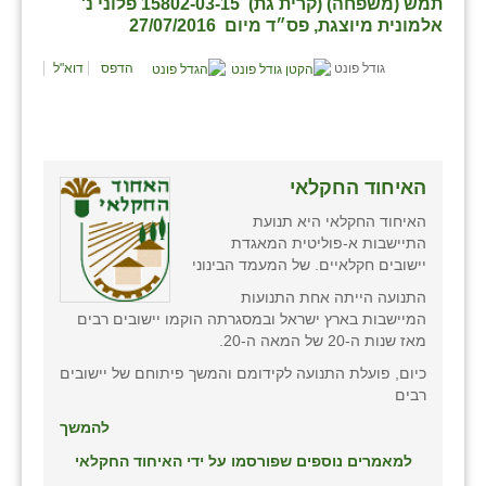
תמש (משפחה) (קרית גת) 15802-03-15 פלוני נ'
זוהר
אלמונית מיוצגת, פס״ד מיום 27/07/2016
הדר עם
גודל פונט
הדפס
דוא"ל
חבצלת השרון
חמרה
האיחוד החקלאי
חרב לאת
האיחוד החקלאי היא תנועת
יבול (מורג)
התיישבות א-פוליטית המאגדת
יישובים חקלאיים. של המעמד הבינוני
יקנעם
התנועה הייתה אחת התנועות
המיישבות בארץ ישראל ובמסגרתה הוקמו יישובים רבים
כליל
מאז שנות ה-20 של המאה ה-20.
יד השמונה
כיום, פועלת התנועה לקידומם והמשך פיתוחם של יישובים
רבים
כפר אביב
להמשך
כפר ביאליק
למאמרים נוספים שפורסמו על ידי האיחוד החקלאי