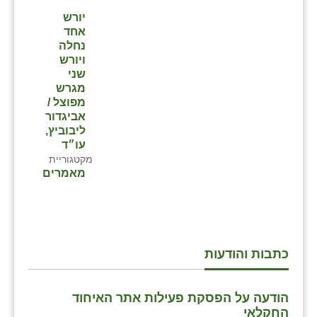
יורש
שבי ציון
אחד
נחלה
שדה ורבורג
ויורש
שני
שדה צבי
מגרש
מפוצל /
שדמה
אביגדור
ליבוביץ,
שכניה
עו״ד
מקטגוריית
תלמי יוסף
מאמרים
בוסתן הגליל
כתבות והודעות
הודעה על הפסקת פעילות אתר האיחוד
החקלאי