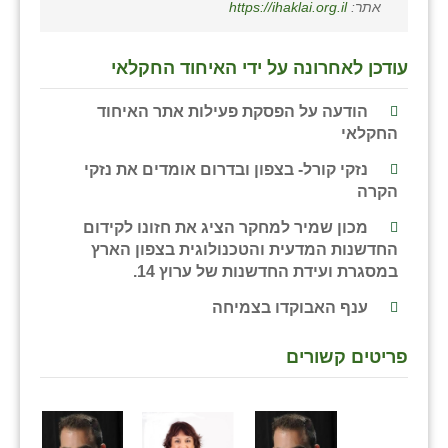
אתר:
https://ihaklai.org.il
כפר הרי״ף
כפר מישר
עודכן לאחרונה על ידי האיחוד החקלאי
כפר מע״ש
הודעה על הפסקת פעילות אתר האיחוד
כפר מרדכי
החקלאי
נזקי קורל- בצפון ובדרום אומדים את נזקי
כפר סבא (אגרא)
הקרה
כפר שמריהו
מכון שמיר למחקר הציג את חזונו לקידום
החדשנות המדעית והטכנולוגית בצפון הארץ
מגשימים
במסגרת ועידת החדשנות של ערוץ 14.
מישר
ענף האבוקדו בצמיחה
מכורה
פריטים קשורים
מנחמיה
נאות הכיכר