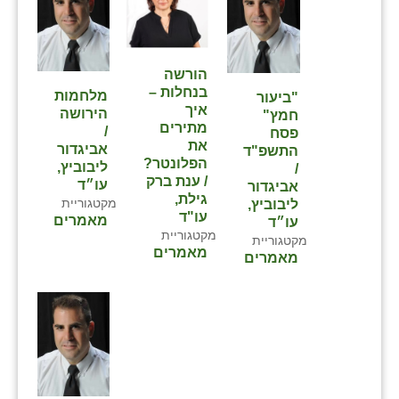
נווה אטי״ב
נהריה (אג״ש)
ניר צבי
הורשה
בנחלות –
מלחמות
"ביעור
עין חצבה
איך
הירושה
חמץ"
מתירים
/
פסח
עין תמר
את
אביגדור
התשפ"ד
הפלונטר?
ליבוביץ,
/
עמרים
/ ענת ברק
עו״ד
אביגדור
גילת,
מקטגוריית
ליבוביץ,
קורנית
עו"ד
מאמרים
עו״ד
מקטגוריית
מקטגוריית
קלחים
מאמרים
מאמרים
רועי
רימונים
רמות השבים
רמת הדר