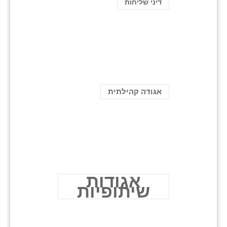
ֿדיני שליחות
אגודה קהילתית
אגודות
שיתופיות