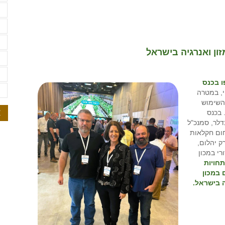
ש
ש
ת
ון ואנרגיה בישראל
ת
ת
ו בכנס
ת
י, במטרה
) המשלבת את השימוש
א
 בכנס
דלר, סמנכ"ל
חום חקלאות
ק יהלום,
רי במכון
חויות
 במכון
ה בישראל
.