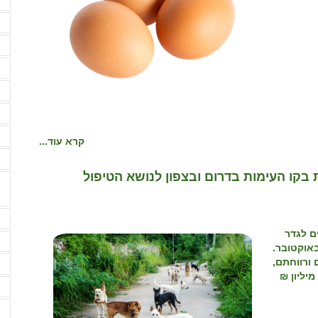
מ
מ
מ
מ
מ
מ
מ
קרא עוד...
מ
 בקו העימות בדרום ובצפון לנושא הטיפול
נ
ם לגדר
נ
 ובפרט באזור חבל תקומה, גברה מאוד מאז ה-7 באוקטובר.
 ורווחתם,
ע
משרד החקלאות יתמוך ברשויות מקומיות בהיקף של 8.1 מיליון ₪
ע
ע