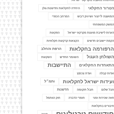
חלטות מועצת מקרקעי ישראל
טרור החקלאי
היחידה לחקלאות וחדשנות גולן
מועצה לייצור ושיווק דבש
המרחב הכפרי
משק המשפחתי
ערות לישיבת מועצת מקרקעי ישראל
הפקעות
קמת יישובים חדשים
הקצאות קרקעות חקלאיות
רפורמה בחקלאות
הרפת והחלב
שולחן העגול
השומר החדש
השקעות
התיישבות
תאחדות החקלאים
עדות קבלה
ועדת צכסןץ
עידות ישראל לחקלאות
ותמ״ל
חדשנות
חבל תקומה
בל שלום
וזה שכירות זמני
חומרי הדברה
חוק הוותמל
יבורים בחקלאות