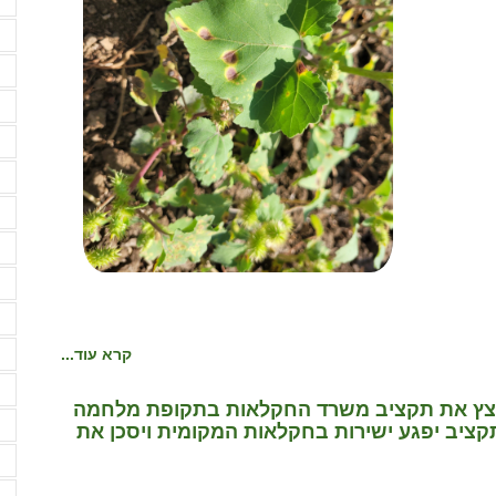
ה
ה
ה
ה
ה
ה
ה
ה
ה
ו
ו
קרא עוד...
ח
קצץ את תקציב משרד החקלאות בתקופת מלחמה
ח
קציב יפגע ישירות בחקלאות המקומית ויסכן את
ח