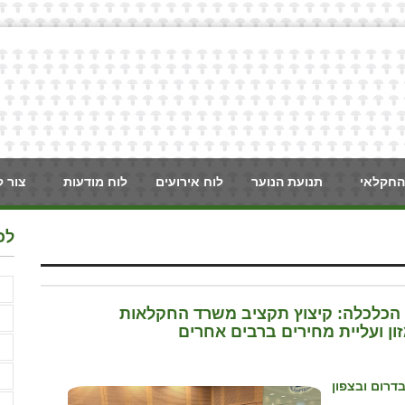
החקלאי
תנועת הנוער
לוח אירועים
לוח מודעות
צור 
לכ
F
ת הכלכלה: קיצוץ תקציב משרד החקלאות
א
ן ועליית מחירים ברבים אחרים
א
א
רום ובצפון