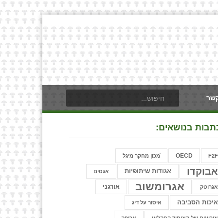
קשר
תבות בנושאים:
OECD
F2
ֿמכון מחקר מיגל
בוקדו
אגודות שיתופיות
אגסים
אגרומשוב
אורגני
גרוטק
יכות הסביבה
איסור על דיג