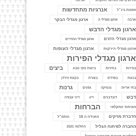
ירועים של האיחוד החקלאי
אכיפה
אנרגיות מתחדשות
מנות בינ״ל
ארגון מגדלי הבקר
רבה
ארגון מגדלי ה
רגון מגדלי הדבש
רגון מגדלי הדגים
ארגון מגדלי ההדרים
ארגון מגדלי העופות
רגון מגדלי הירקות
רגון מגדלי הפירות
ביצים
וררות
בחירות
ביטוח נזקי טבע
ננות
בפרדס
בצורת
בקעת הירדן
גרנות
תי אריזה
גנטיקה
גפנים
בש
דובדבנים
דיג
דיני עבודה
הברחות
איחוד החקלאי
דברת מזיקים
הועידה ה 16
הותמ״ל
חברה לפיתוח הגליל
החלטה 1521