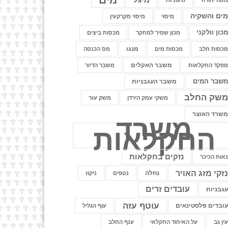
טה יהודה
מיגוניות
ים והשקיה
מיסוי
מיסוי מקרקעין
כון וולקני
מכון שמיר למחקר
מכסות ביצים
מנגו
כסות חלב
מכסות מים
מס הכנסה
משבר האקלים
פקד החקלאות
משבר הדיור
שבר המים
משבר העגבניות
שק החלב
משקי עמק הירדן
משק עזר
שרד האוצר
משרד
החקלאות
נזקים בחקלאות
אות הכיכר
זקי מזג האויר
נחלה
נטפים
ניקוז
עובדים זרים
גבניות
עוטף עזה
ובדים פלסטינאים
עוף הגליל
ין גב
על האיחוד החקלאי
ענף החלב