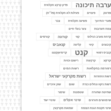
רבה תיכונה
פדיון קרקע חקלאית
ודטק
פיצויים
פעילות לא חקלאית (פל״ח)
ערי התיווך
פשיעה חקלאית
צבר
מח תערובות
צער בעלי חיים
קורונה
קורסים
דחת מערב הנילוס
קווי
קנאביס
יבוצים
קיווי
קליטה
קנט
נביס רפואי
קרימיאןקונגו
רקע
קרקעות
רישום זכויות
פורמה בחקלאות
רשות המים
רשות מקרקעי ישראל
שות התחרות
שום
שות ניקוז ונחלים כנרת
שוק איכרים
חיטה שחורה
שטפונות
שימור
שינוי אקלים
ימושים חורגים
שינויי יעוד
ינוי תקנות הגנת הצומח
שמאות מקרקעין