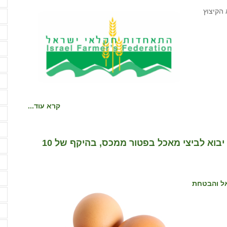
ח
2.12., לדון בנושא הקיצוץ
ח
ח
י
י
י
י
קרא עוד...
ל
מ
משרד החקלאות וביטחון המזון פותח מכסת יבוא לביצי מאכל בפטור ממכס, בהיקף של 10
מ
מ
מ
אל והבטחת
מ
מ