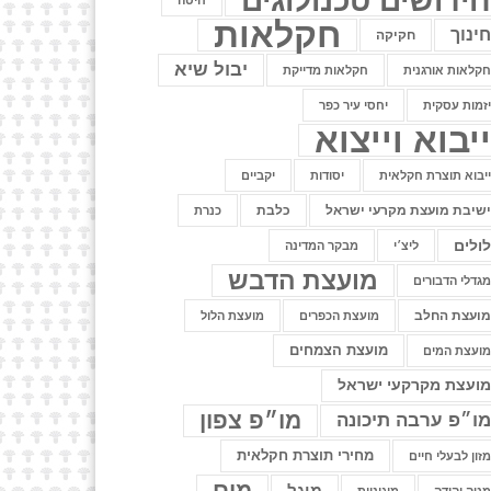
ידושים טכנולוגים
חיטה
חקלאות
ינוך
חקיקה
יבול שיא
קלאות אורגנית
חקלאות מדייקת
זמות עסקית
יחסי עיר כפר
יבוא וייצוא
יבוא תוצרת חקלאית
יסודות
יקביים
שיבת מועצת מקרעי ישראל
כלבת
כנרת
ולים
ליצ׳י
מבקר המדינה
מועצת הדבש
גדלי הדבורים
ועצת החלב
מועצת הכפרים
מועצת הלול
מועצת הצמחים
ועצת המים
ועצת מקרקעי ישראל
מו״פ צפון
ו״פ ערבה תיכונה
מחירי תוצרת חקלאית
זון לבעלי חיים
מים
מיגל