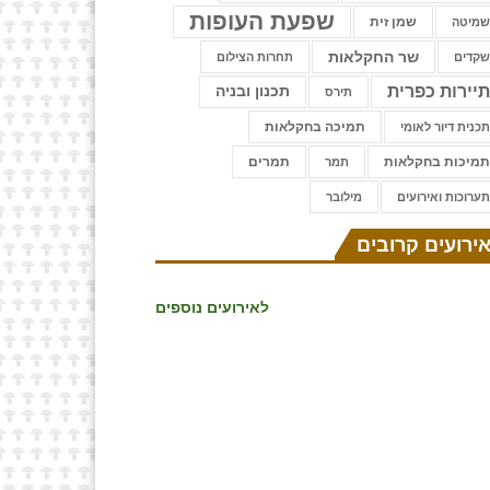
שפעת העופות
שמן זית
מיטה
שר החקלאות
קדים
תחרות הצילום
יירות כפרית
תכנון ובניה
תירס
תמיכה בחקלאות
כנית דיור לאומי
מיכות בחקלאות
תמרים
תמר
ערוכות ואירועים
⁨מילובר
ירועים קרובים
לאירועים נוספים