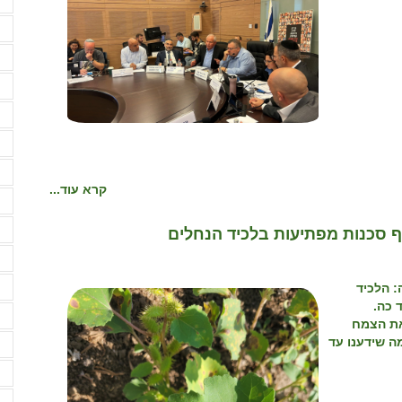
א
א
א
א
א
א
א
קרא עוד...
ב
ב
סכנות מפתיעות בלכיד הנחלים
ב
ד
 הלכיד
 כה.
ה
את הצמח
ה שידענו עד
ה
ה