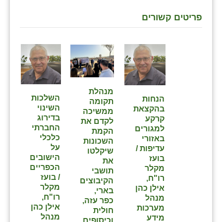
פריטים קשורים
מנהלת
השלכות
הנחות
תקומה
השינוי
בהקצאת
ממשיכה
בדירוג
קרקע
לקדם את
החברתי
למגורים
הקמת
כלכלי
באזורי
השכונות
על
עדיפות /
שיקלטו
הישובים
בועז
את
הכפריים
מקלר
תושבי
/ בועז
רו"ח,
הקיבוצים
מקלר
אילן כהן
בארי,
רו"ח,
מנהל
כפר עזה,
אילן כהן
מערכות
חולית
מנהל
מידע
וכיסופים