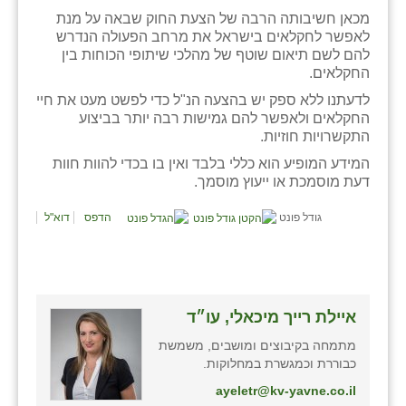
מכאן חשיבותה הרבה של הצעת החוק שבאה על מנת
שבי ציון
לאפשר לחקלאים בישראל את מרחב הפעולה הנדרש
להם לשם תיאום שוטף של מהלכי שיתופי הכוחות בין
שדה ורבורג
החקלאים.
לדעתנו ללא ספק יש בהצעה הנ"ל כדי לפשט מעט את חיי
שדה צבי
החקלאים ולאפשר להם גמישות רבה יותר בביצוע
התקשרויות חוזיות.
שדמה
המידע המופיע הוא כללי בלבד ואין בו בכדי להוות חוות
שכניה
דעת מוסמכת או ייעוץ מוסמך.
תלמי יוסף
גודל פונט
הדפס
דוא"ל
בוסתן הגליל
איילת רייך מיכאלי, עו״ד
מתמחה בקיבוצים ומושבים, משמשת
כבוררת וכמגשרת במחלוקות.
ayeletr@kv-yavne.co.il