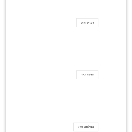
דמי שימוש
הורשת זכויות
החלטה 979