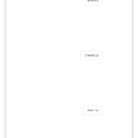
בית שלישי
בן ממשיך
בר רשות