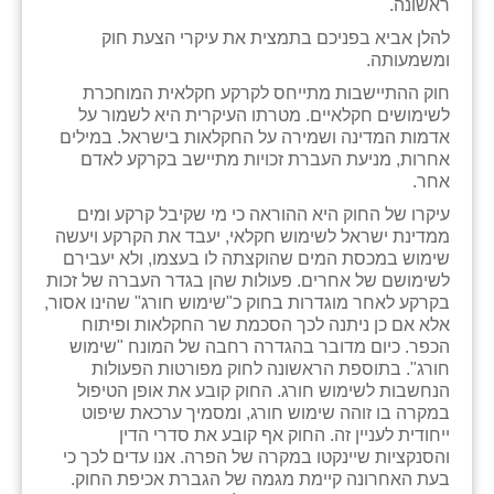
ראשונה.
זוהר
להלן אביא בפניכם בתמצית את עיקרי הצעת חוק
ומשמעותה.
הדר עם
חוק ההתיישבות מתייחס לקרקע חקלאית המוחכרת
חבצלת השרון
לשימושים חקלאיים. מטרתו העיקרית היא לשמור על
אדמות המדינה ושמירה על החקלאות בישראל. במילים
חמרה
אחרות, מניעת העברת זכויות מתיישב בקרקע לאדם
אחר.
חרב לאת
עיקרו של החוק היא ההוראה כי מי שקיבל קרקע ומים
ממדינת ישראל לשימוש חקלאי, יעבד את הקרקע ויעשה
יבול (מורג)
שימוש במכסת המים שהוקצתה לו בעצמו, ולא יעבירם
לשימושם של אחרים. פעולות שהן בגדר העברה של זכות
יקנעם
בקרקע לאחר מוגדרות בחוק כ"שימוש חורג" שהינו אסור,
אלא אם כן ניתנה לכך הסכמת שר החקלאות ופיתוח
כליל
הכפר. כיום מדובר בהגדרה רחבה של המונח "שימוש
חורג". בתוספת הראשונה לחוק מפורטות הפעולות
יד השמונה
הנחשבות לשימוש חורג. החוק קובע את אופן הטיפול
במקרה בו זוהה שימוש חורג, ומסמיך ערכאת שיפוט
כפר אביב
ייחודית לעניין זה. החוק אף קובע את סדרי הדין
והסנקציות שיינקטו במקרה של הפרה. אנו עדים לכך כי
כפר ביאליק
בעת האחרונה קיימת מגמה של הגברת אכיפת החוק.