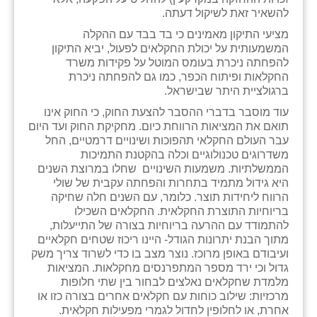
נווה אטי״ב
להשאיר זאת לשיקול דעתה.
נהריה (אג״ש)
מציעי התיקון מאמינים כי בד בבד עם ההקלה
המשמעותית על יכולת החקלאים לפעול, יביא התיקון
ניר צבי
להפחתה ניכרת בעומס המוטל על פקידות משרד
החקלאות ופיתוח הכפר, כמו גם להפחתה ניכרת
עין חצבה
ברגולציית היתר שבישראל.
עוד מוסבר בדברי ההסבר להצעת החוק, כי החוק אינו
עין תמר
תואם את המציאות הרווחת כיום. מחקיקת החוק ועד היום
עבר העולם החקלאי תהפוכות ושינויים דרמטיים, החל
עמרים
משדרוגים טכנולוגיים וכלה בהקטנת התמיכות
הממשלתיות. משמעות השינויים שחלו במרוצת השנים
קורנית
היא גידול מתמיד בתחרות והפחתה עקבית של שולי
הרווח ליחידות תוצר. כלומר, עם השנים חלה שחיקה
קלחים
בריוחיות התוצרת החקלאית. החקלאים השכילו
להתמודד עם ההרעה בריוחיות בצורה של התייעלות,
רועי
מתוך הבנת יתרונות הגודל- היינו ריכוז שטחים חקלאיים
ועיבודם באופן מרוכז. נוצר מצב בו כדי לשרוד צריך משק
רימונים
גדול וכי ירד מספר המתפרנסים מחקלאות. המציאות
מלמדת שחקלאים נאלצים לבחור בין שתי חלופות
רמות השבים
מרכזיות: שילוב כוחות עם חקלאים אחרים בצורה כזו או
אחרת, או לחלופין לחדול לגמרי מפעילות חקלאית.
רמת הדר