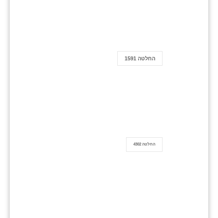
החלטה 1591
החלטה 4302