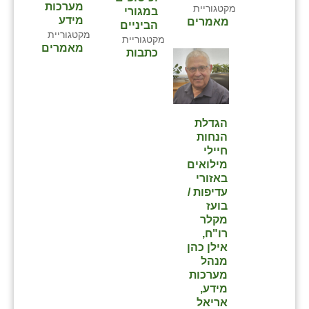
מערכות
מקטגוריית
במגורי
מידע
מאמרים
הביניים
מקטגוריית
מקטגוריית
מאמרים
כתבות
הגדלת
הנחות
חיילי
מילואים
באזורי
עדיפות /
בועז
מקלר
רו"ח,
אילן כהן
מנהל
מערכות
מידע,
אריאל