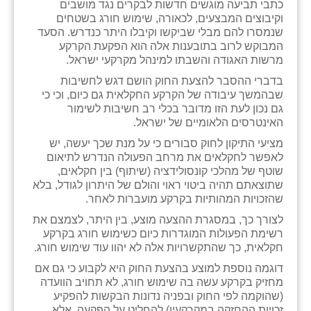
כתבי תביעה מוגשים חדשות לבקרים נגד מושבים
כפר הרי״ף
וקיבוצים המבצעים, לכאורה, שימוש חורג בשטחים
שנמסרו להם מבלי שביקשו וקיבלו היתר כנדרש. הסעד
כפר מישר
המבוקש לרוב בתובענות אלה הוא הפקעת הקרקע
מרשות האגודה והשבתו למינהל מקרקעי ישראל.
כפר מע״ש
בדברי ההסבר להצעת החוק הושם דגש לחשיבות
כפר מרדכי
שבהמשך עיבודה של הקרקע החקלאית גם כיום, וכי כי
גם נכון לעת הזו מדובר בכלי רב חשיבות לשימור
כפר סבא (אגרא)
האינטרסים הלאומיים של ישראל.
מציעי התיקון לחוק סבורים כי על מנת שכך יעשה, יש
כפר שמריהו
לאפשר לחקלאים את מרחב הפעולה הנדרש לתיאום
שוטף של מהלכי קונסולידציה (שיתוף) בין חקלאים,
מגשימים
שתוצאתם תהיה ביטוי ראוי והולם של היתרון לגודל, בלא
שהזכויות המהותיות בקרקע מועברות לאחר.
מישר
לצורך כך, במסגרת ההצעה מוצע, בין היתר, לצמצם את
מכורה
רשימת הפעולות המוגדרות כיום כשימוש חורג בקרקע
חקלאית, כך שהתקשרויות אלה לא יהוו עוד שימוש חורג.
מנחמיה
דוגמה נוספת למוצע בהצעת החוק היא לקבוע כי גם אם
מחזיק בקרקע עשה בה שימוש חורג, לא תחויב הוועדה
נאות הכיכר
(שהוקמה לפי החוק ובפניה נדונות הבקשות להפקיע
זכויות ההחזקה במקרקעין) להחליט על הפקעה, אלא