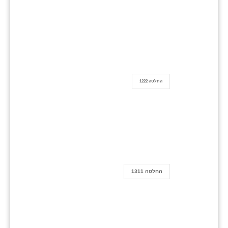
החלטה 1222
החלטה 1311