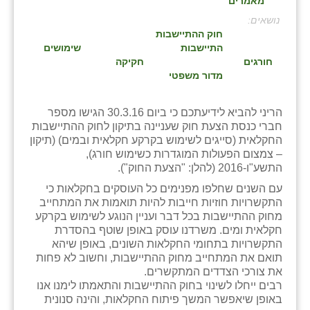
מאמרים
בני ציון
:
חוק ההתיישבות
בצרה
התיישבות
שימושים
חורגים
חקיקה
בקעות
מדור משפטי
ֿגבעת שפירא
הריני להביא לידיעתכם כי ביום 30.3.16 הגישו מספר
חברי כנסת הצעת חוק שעניינה בתיקון לחוק ההתיישבות
גן הדרום
החקלאית (סייגים לשימוש בקרקע חקלאית ובמים) (תיקון
– צמצום הפעולות המוגדרות כשימוש חורג),
גן השומרון
התשע"ו-2016 (להלן: "הצעת החוק").
גני עם
עם השנים שחלפו מפנימים כל העוסקים בחקלאות כי
התקשרויות חוזיות חייבות להיות תואמות את המתחייב
גני יהודה
מחוק ההתיישבות בכל דבר ועניין הנוגע לשימוש בקרקע
חקלאית ומים. משרדנו עוסק באופן שוטף בהסדרת
גנות
התקשרויות בתחומי החקלאות השונים, באופן שיהא
תואם את המתחייב מחוק ההתיישבות, וחשוב לא פחות
ורד יריחו
את צורכי הצדדים המתקשרים.
רבים ייחלו לשינוי בחוק ההתיישבות והתאמתו לימנו אנו
דקל
באופן שיאפשר המשך פיתוח החקלאות, והינה סנונית