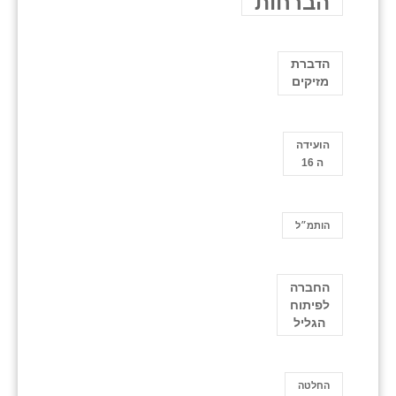
הברחות
הדברת
מזיקים
הועידה
ה 16
הותמ״ל
החברה
לפיתוח
הגליל
החלטה