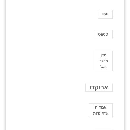
F2F
OECD
ֿמכון
מחקר
מיגל
אבוקדו
אגודות
שיתופיות