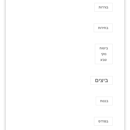
בוררות
בחירות
ביטוח
נזקי
טבע
ביצים
בננות
בפרדס