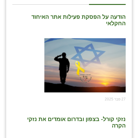
שבי ציון
הודעה על הפסקת פעילות אתר האיחוד
שדה ורבורג
החקלאי
שדה צבי
שדמה
שכניה
תלמי יוסף
בוסתן הגליל
27 פבר 2025
נזקי קורל- בצפון ובדרום אומדים את נזקי
הקרה