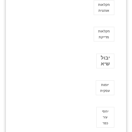
חקלאות
אורגנית
חקלאות
מדייקת
יבול
שיא
יזמות
עסקית
יחסי
עיר
כפר