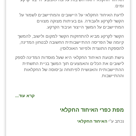
כפר הרי״ף
ומים.
לדעת האיחוד החקלאי על היישובים והמתיישבים לשמור על
כפר מישר
הקשר לקרקע ולעבודה. גם בעיתות מצוקה מצווים
המתיישבים על המשך הייצור ועיבוד הקרקע.
כפר מע״ש
הקשר לקרקע מביא להתחזקות הקשר למקום ולישוב, להמשך
כפר מרדכי
קיומה של הפריסה ההתיישבותית החשובה לבטחון המדינה,
להספקת התוצרת ולפיזור האוכלוסין.
כפר סבא (אגרא)
גישת תנועת האיחוד החקלאי היא שעל מוסדות המדינה לספק
לישובים את הכלים והאמצעים תוך המשך בניית התשתית
כפר שמריהו
ההתיישבותית והאנושית לפיתוחה וביסוסה של החקלאות
וההתיישבות.
מגשימים
מישר
קרא עוד...
מכורה
מפת כפרי האיחוד החקלאי
מנחמיה
נכתב ע"י
האיחוד החקלאי
נאות הכיכר