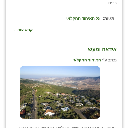
רבים
זוהר
הדר עם
תגיות:
על האיחוד החקלאי
חבצלת השרון
קרא עוד...
חמרה
אידאה ומעש
חרב לאת
נכתב ע"י
האיחוד החקלאי
יבול (מורג)
יקנעם
כליל
יד השמונה
כפר אביב
כפר ביאליק
האיחוד החקלאי רואה חשיבות עליונה לאמצעי הייצור קרקע