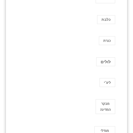
כלבת
כנרת
לולים
ליצ׳י
מבקר
המדינה
מגדלי