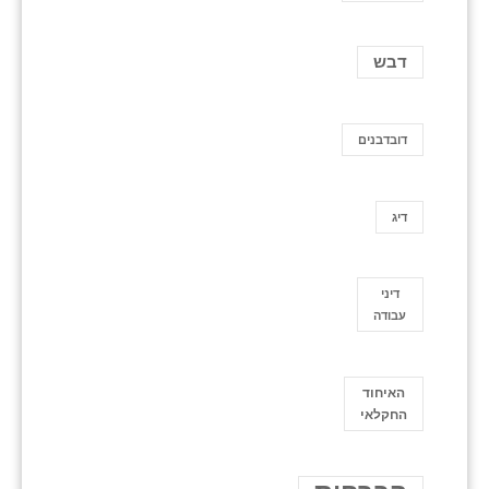
דבש
דובדבנים
דיג
דיני
עבודה
האיחוד
החקלאי