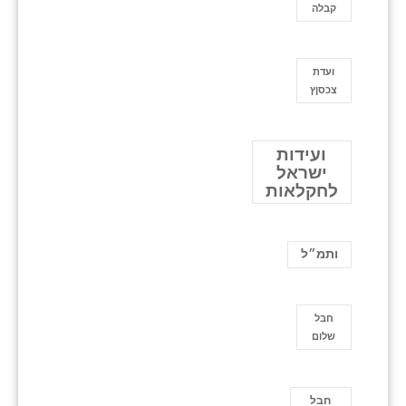
קבלה
ועדת
צכסןץ
ועידות
ישראל
לחקלאות
ותמ״ל
חבל
שלום
חבל