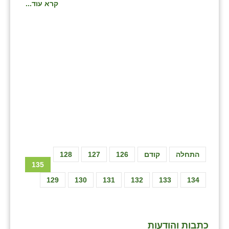
נווה אטי״ב
קרא עוד...
נהריה (אג״ש)
ניר צבי
עין חצבה
עין תמר
עמרים
קורנית
קלחים
התחלה
קודם
126
127
128
רועי
135
129
130
131
132
133
134
רימונים
רמות השבים
כתבות והודעות
רמת הדר