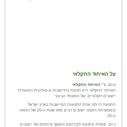
בני ציון
בצרה
בקעות
ֿגבעת שפירא
גן הדרום
גן השומרון
על האיחוד החקלאי
גני עם
נכתב ע"י
האיחוד החקלאי
גני יהודה
האיחוד החקלאי היא תנועת התיישבות א-פוליטית המאגדת
יישובים חקלאיים. של המעמד הבינוני
גנות
התנועה הייתה אחת התנועות המיישבות בארץ ישראל
ורד יריחו
ובמסגרתה הוקמו יישובים רבים מאז שנות ה-20 של המאה
ה-20.
דקל
כיום, פועלת התנועה לקידומם והמשך פיתוחם של יישובים