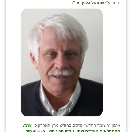
נכתב ע"י
שמואל גלנץ, עו״ד
ארגון "השומר החדש" פרסם בחודש מרץ האחרון כי "
73%
מהחקלאים מעידים שחוו ניסיון פרוטקשן, כ-40% הודו