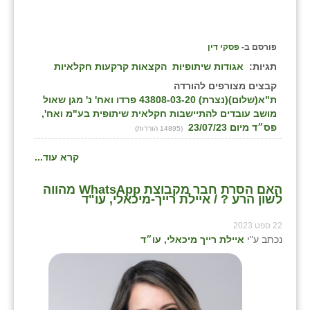
פורסם ב-
פסקי דין
תגיות:
אגודות שיתופיות
הקצאות קרקעות חקלאיות
קבצים מצורפים להורדה
ת"א(שלום)(נצרת) 43808-03-20 פרדו ואח' נ' מגן שאול
מושב עובדים להתיישבות חקלאית שיתופית בע"מ ואח',
פס״ד מיום 23/07/23
(14895 הורדות)
קרא עוד...
האם הסרת חבר מקבוצת WhatsApp מהווה
לשון הרע ? / איילת רייך-מיכאלי, עו"ד
22 ספט 2023
נכתב ע"י
איילת רייך מיכאלי, עו״ד