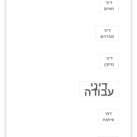
דיני
חוזים
דיני
מכרזים
דיני
נזיקין
דיני
עבודה
דמי
פיתוח