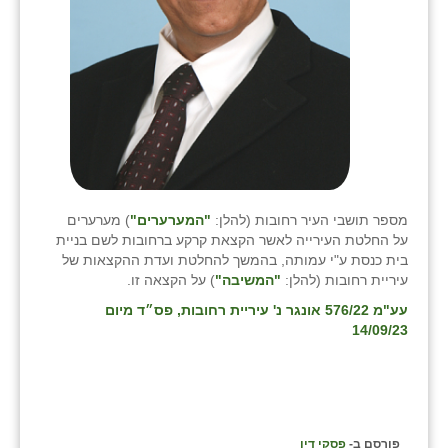
כפר הרי״ף
כפר מישר
כפר מע״ש
כפר מרדכי
כפר סבא (אגרא)
כפר שמריהו
מספר תושבי העיר רחובות (להלן:
"המערערים"
) מערערים
על החלטת העירייה לאשר הקצאת קרקע ברחובות לשם בניית
מגשימים
בית כנסת ע"י עמותה, בהמשך להחלטת ועדת ההקצאות של
עיריית רחובות (להלן:
"המשיבה"
) על הקצאה זו.
מישר
עע"מ 576/22 אונגר נ' עיריית רחובות
, פס״ד מיום
מכורה
14/09/23
מנחמיה
נאות הכיכר
פורסם ב-
פסקי דין