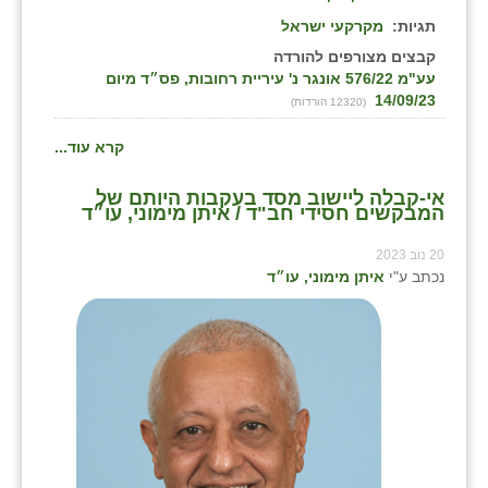
נווה אטי״ב
תגיות:
מקרקעי ישראל
נהריה (אג״ש)
קבצים מצורפים להורדה
עע"מ 576/22 אונגר נ' עיריית רחובות, פס״ד מיום
ניר צבי
14/09/23
(12320 הורדות)
עין חצבה
קרא עוד...
עין תמר
אי-קבלה ליישוב מסד בעקבות היותם של
המבקשים חסידי חב"ד / איתן מימוני, עו״ד
עמרים
20 נוב 2023
קורנית
נכתב ע"י
איתן מימוני, עו״ד
קלחים
רועי
רימונים
רמות השבים
רמת הדר