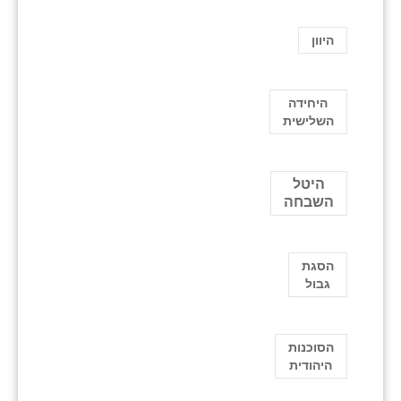
היוון
היחידה
השלישית
היטל
השבחה
הסגת
גבול
הסוכנות
היהודית