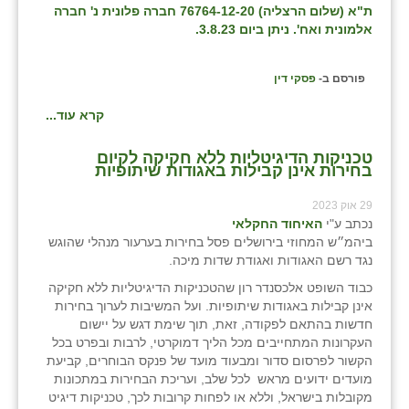
ת"א (שלום הרצליה) 76764-12-20 חברה פלונית נ' חברה
אלמונית ואח'. ניתן ביום 3.8.23.
פורסם ב-
פסקי דין
קרא עוד...
טכניקות הדיגיטליות ללא חקיקה לקיום
בחירות אינן קבילות באגודות שיתופיות
29 אוק 2023
נכתב ע"י
האיחוד החקלאי
ביהמ״ש המחוזי בירושלים פסל בחירות בערעור מנהלי שהוגש
נגד רשם האגודות ואגודת שדות מיכה.
כבוד השופט אלכסנדר רון שהטכניקות הדיגיטליות ללא חקיקה
אינן קבילות באגודות שיתופיות. ועל המשיבות לערוך בחירות
חדשות בהתאם לפקודה, זאת, תוך שימת דגש על יישום
העקרונות המתחייבים מכל הליך דמוקרטי, לרבות ובפרט בכל
הקשור לפרסום סדור ומבעוד מועד של פנקס הבוחרים, קביעת
מועדים ידועים מראש לכל שלב, ועריכת הבחירות במתכונות
מקובלות בישראל, וללא או לפחות קרובות לכך, טכניקות דיגיט