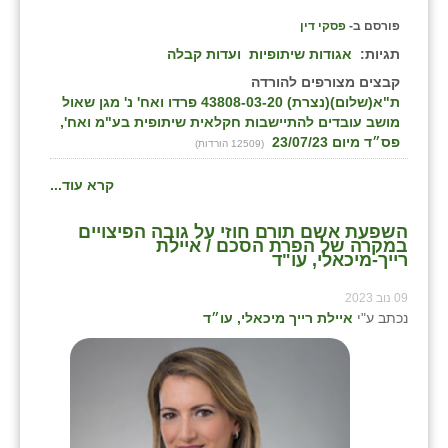
פורסם ב-
פסקי דין
תגיות:
אגודות שיתופיות
ועדות קבלה
קבצים מצורפים להורדה
ת"א(שלום)(נצרת) 43808-03-20 פרדו ואח' נ' מגן שאול
מושב עובדים להתיישבות חקלאית שיתופית בע"מ ואח',
פס״ד מיום 23/07/23
(12509 הורדות)
קרא עוד...
השפעת אשם תורם חוזי על גובה הפיצויים
במקרה של הפרת הסכם / איילת
רייך-מיכאלי, עו"ד
09 נוב 2023
נכתב ע"י
איילת רייך מיכאלי, עו״ד