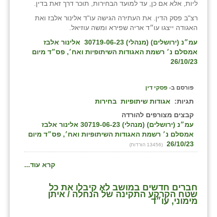
ליות, אלא אם כן, עד למועד הבחירות, תוכר דרך זאת בדין.
רצ"ב פסק הדין. את העתירה הגישה עו"ד אלינור אלבז ואת
האגודה ייצגו עו״ד אריה שפירא ומשה עוזיאל.
עמ״נ (ירושלים) (מנהלי) 30719-06-23 אלינור אלבז
אמסלם נ׳ רשמת האגודות השיתופיות ואח׳, פס״ד מיום
26/10/23
פורסם ב-
פסקי דין
תגיות:
אגודות שיתופיות
בחירות
קבצים מצורפים להורדה
עמ״נ (ירושלים) (מנהלי) 30719-06-23 אלינור אלבז
אמסלם נ׳ רשמת האגודות השיתופיות ואח׳, פס״ד מיום
26/10/23
(13456 הורדות)
קרא עוד...
חברים חדשים במושב לא קיבלו את כל
שטח הקרקע התקינה של הנחלה / איתן
מימוני, עו״ד