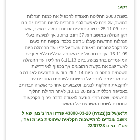
רקע:
בשנת 2003 החליטה האגודה להכפיל את כמות הנחלות
במושב, על מנת לאפשר לבני החברים להיות חברים גם הם.
ביום 25.11.09 רכשו התובעים זכויות בנחלה במושב, אשר
תקן הנחלה במושב הוא 37 דונם ברוטו, אך למעשה בעלי
הנחלות החדשות קיבלו 3 דונם בלבד. בקשת התובעים
להתקבל לחברות באגודה אושר על ידי וועד ההנהלה ביום
16.11.09 אך נידחה על ידי האספה הכללית ללא ציון שם
המועמדים בההצבעה. ביום 6.11.13 החליט וועד ההנהלה
לאשר שוב את בקשת התובעים אך בכפוף לאי דרישת
השטחים החסרים. ביום 29.1.14 הודיעו התובעים לאגודה כי
הם מסכימים לוותר על דרישתם לשטחים החסרים עד
להקצאת החלקות לבנים, וכשבועיים אחר כך אושרה חברותם
באסיפה הכללית. ביום 10.11.20, לאחר תחילת ההליך
המשפטי, שלח רמ"י הודעה לאגודה בדבר צירוף הקרקעות
החסרות לשטח המשבצת של המושב.
ת"א(שלום)(נצרת) 43808-03-20 פרדו ואח' נ' מגן שאול
מושב עובדים להתיישבות חקלאית שיתופית בע"מ ואח',
פס״ד מיום 23/07/23