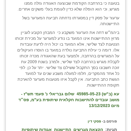
בטענה כי בהרחבה הקודמת שבוצעה האגודה גזלה ממנו
בני ציון
מגרש, וכי הוא הופלה שלא כדין לעומת בעלי משקים אחרים.
ערעור על פסק דין במסגרתו נדחתה תביעת המערער בשל
בצרה
התיישנותה.
בקעות
ביהמ״ש דחה את הערעור משקבע כי המבחן הקובע לעניין
מרוץ ההתיישנות אינו המועד בו נודע למערער על מכירת זכותו
ֿגבעת שפירא
הנטענת לצד שלישי, אלא המועד בו יכול היה לדעת עובדות
אלו. דומה כי עילת התביעה נולדה במועד בו הוסרו העיקולים
גן הדרום
על המגרשים בהרחבה, ולמצער בעת שהאגודה מכרה זכותו
לקבלת מגרש בהרחבה לצד שלישי, ולמרב בשנת 2009 עת
גן השומרון
זוכה חשבונו בסך התקבול ששילם צד שלישי. יתר על כן. לפי
כל אחד מהמקרים, חלפו למעלה משבע שנים עד למועד
גני עם
הגשת כתב התביעה. אין לקבל איזו מטענות מערער להארכת
תקופת ההתיישנות.
גני יהודה
עא (ב"ש) 45985-05-23 שלום גבריאלי נ' פעמי תש"ז -
מושב עובדים להתישבות חקלאית שיתופית בע"מ, פס״ד
גנות
מיום 13/12/2023
ורד יריחו
פורסם ב-
פסקי דין
דקל
תגיות:
הקצאת מגרשים
התיישנות
אגודות שיתופיות