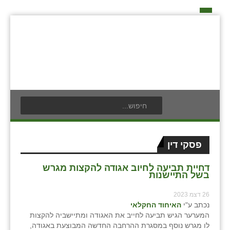
דף הבית
על האיחוד החקלאי
אידאה ומעש
כפרי האיחוד החקלאי
אודים
תנועת הנוער
בעלי תפקיד בתנועה
אילניה
לוח אירועים
חברי מזכירות האיחוד החקלאי
בית ינאי
לוח מודעות
חברי ועדת הביקורת
פסקי דין
צור קשר
בית יצחק
פרסום מודעה
ועידות האיחוד החקלאי
דחיית תביעה לחיוב אגודה להקצות מגרש
בשל התיישנות
ביתן אהרון
26 דצמ 2023
בן נון
נכתב ע"י
האיחוד החקלאי
המערער הגיש תביעה לחייב את האגודה ומתיישביה להקצות
בני נצרים
לו מגרש נוסף במסגרת ההרחבה החדשה המבוצעת באגודה,