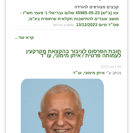
זוהר
קבצים מצורפים להורדה
עא (ב"ש) 45985-05-23 שלום גבריאלי נ' פעמי תש"ז -
הדר עם
מושב עובדים להתישבות חקלאית שיתופית בע"מ,
פס״ד מיום 13/12/2023
(11969 הורדות)
חבצלת השרון
קרא עוד...
חמרה
חובת הפרסום לציבור בהקצאת מקרקעין
חרב לאת
לעמותה פרטית / איתן מימוני, עו״ד
יבול (מורג)
04 דצמ 2023
נכתב ע"י
איתן מימוני, עו״ד
יקנעם
כליל
יד השמונה
כפר אביב
כפר ביאליק