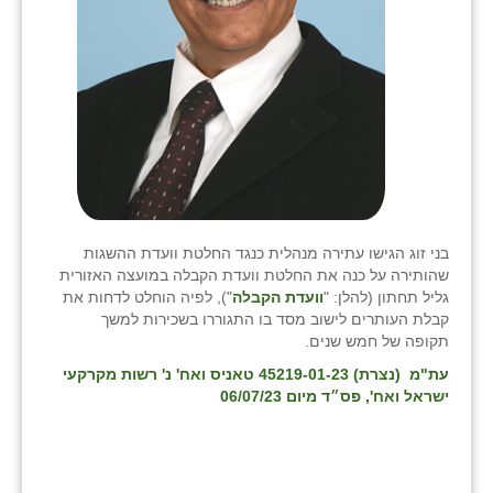
שבי ציון
שדה ורבורג
שדה צבי
שדמה
שכניה
בני זוג הגישו עתירה מנהלית כנגד החלטת וועדת ההשגות
תלמי יוסף
שהותירה על כנה את החלטת וועדת הקבלה במועצה האזורית
גליל תחתון (להלן: "
וועדת הקבלה
"), לפיה הוחלט לדחות את
בוסתן הגליל
קבלת העותרים לישוב מסד בו התגוררו בשכירות למשך
תקופה של חמש שנים.
עת"מ (נצרת) 45219-01-23 טאניס ואח' נ' רשות מקרקעי
ישראל ואח', פס״ד מיום 06/07/23