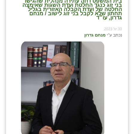
⁨בית המשפט דחה עתירה מנהלית שהגישו
בני זוג כנגד החלטת ועדת השגות שאימצה
החלטה של ועדת הקבלה האזורית בגליל
תחתון שלא לקבל בני זוג לישוב⁩ / מנחם
גדרון, עו״ד
30 יול 2023
נכתב ע"י
מנחם גדרון