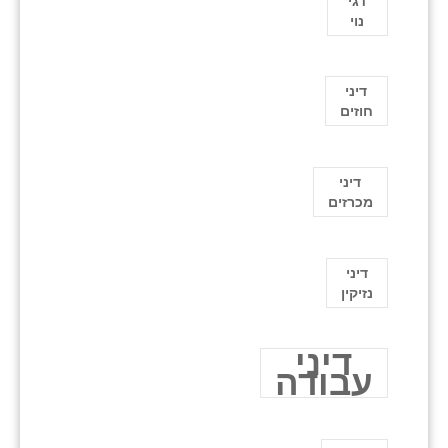
דגי
נוי
דיני
חוזים
דיני
מכרזים
דיני
נזיקין
דיני
עבודה