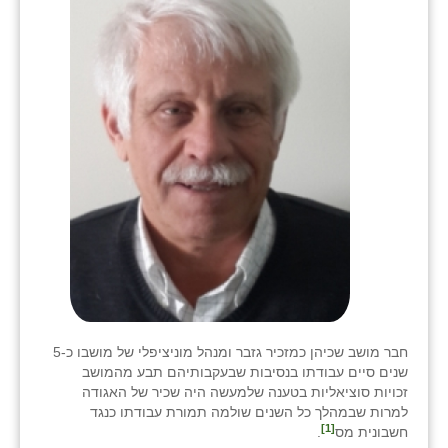
שבי ציון
שדה ורבורג
שדה צבי
שדמה
שכניה
תלמי יוסף
בוסתן הגליל
חבר מושב שכיהן כמזכיר גזבר ומנהל מוניציפלי של מושבו כ-5
שנים סיים עבודתו בנסיבות שבעקבותיהם תבע מהמושב
זכויות סוציאליות בטענה שלמעשה היה שכיר של האגודה
למרות שבמהלך כל השנים שולמה תמורת עבודתו כנגד
[1]
חשבונית מס
.