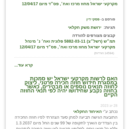
מקרקעי ישראל מחוז מרכז ואח׳, פס״ד מיום 12/04/17
פורסם ב-
פסקי דין
תגיות:
ירושת משק חקלאי
קבצים מצורפים להורדה
תמ״ש (רשל״צ) 5882-03-11 פלונית ואח׳ נ׳ מינהל
מקרקעי ישראל מחוז מרכז ואח׳, פס״ד מיום 12/04/17
(14594 הורדות)
קרא עוד...
האם לרשות מקרקעי ישראל יש סמכות
במסגרת חידוש חוזה חכירה פרטני, ליצוק
לחוזה תנאים נוספים או מבהירים, כאשר
בחוזה נקבע שחידושו יהיה לפי תנאי החוזה
הקיים
28 יונ 2023
נכתב ע"י
האיחוד החקלאי
התובעת הגישה תביעה למתן סעד הצהרתי לפיו חוזה החכירה
בין הצדדים הוארך לתקופה של 99 שנים החל מיום 1.3.2037
וללא כל תנאי נוסף. לחלופין תביעה לצו עשה המורה לנתבעת