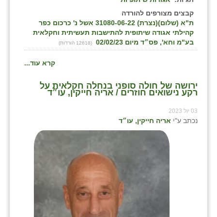
קבצים מצורפים להורדה
ת"א (שלום)(נצרת) 31080-06-22 אשל נ' כרכום כפר
קהילתי אגודה שיתופית להתישבות תעשיתית וחקלאית
בע"מ וחא', פס״ד מיום 02/02/23
(12618 הורדות)
קרא עוד...
ירושה של חולה סופני בנחלה חקלאית על
רקע נישואים חוזרים / אריה חייקין, עו״ד
03 יול 2023
נכתב ע"י
אריה חייקין, עו״ד