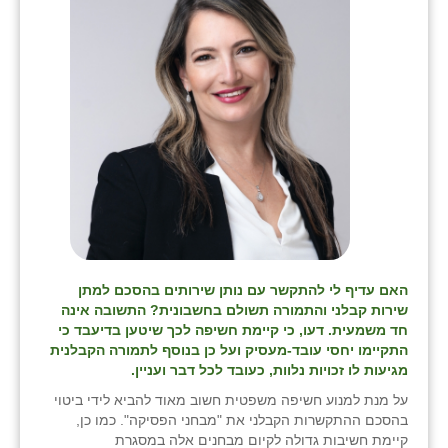
כפר הרי״ף
כפר מישר
כפר מע״ש
כפר מרדכי
כפר סבא (אגרא)
כפר שמריהו
מגשימים
מישר
האם עדיף לי להתקשר עם נותן שירותים בהסכם למתן
שירות קבלני והתמורה תשולם בחשבונית? התשובה אינה
מכורה
חד משמעית. דעו, כי קיימת חשיפה לכך שיטען בדיעבד כי
התקיימו יחסי עובד-מעסיק ועל כן בנוסף לתמורה הקבלנית
מנחמיה
מגיעות לו זכויות נלוות, כעובד לכל דבר ועניין.
על מנת למנוע חשיפה משפטית חשוב מאוד להביא לידי ביטוי
נאות הכיכר
בהסכם ההתקשרות הקבלני את "מבחני הפסיקה". כמו כן,
קיימת חשיבות גדולה לקיום מבחנים אלה במסגרת