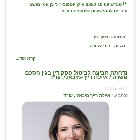
[1]
סע"ש 9350-10-09 אילן יוספוביץ נ' בן עמי מושב
עובדים להתיישבות שיתופית בע"מ
פורסם ב-
פסקי דין
תגיות:
דיני עבודה
קרא עוד...
נדחתה תביעה לביטול פסק דין בגין הסכם
פשרה / איילת רייך-מיכאלי, עו"ד
03 ספט 2023
נכתב ע"י
איילת רייך מיכאלי, עו״ד