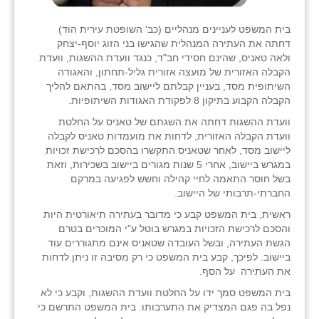
בית המשפט לעניינים מנהליים (כב' השופטת עירית הוד)
דחתה את העתירה המנהלית שהגישו בני הזוג יוסף-יצחק
ולאה טאניס, שהינם חסידי חב"ד, כנגד וועדת ההשגות, וועדת
הקבלה האזורית של מועצה אזורית גליל-תחתון, והאגודה
השיתופית מסד, בעניין קבלתם ליישוב מסד, בהתאם להליך
הקבלה הקבוע בתיקון 8 לפקודת האגודות השיתופיות.
וועדת ההשגות דחתה את השגתם של טאניס על החלטת
וועדת הקבלה האזורית, לדחות את מועמדות טאניס לקבלה
ליישוב מסד, לאחר שטאניס התקשרו בהסכם לרכישת זכויות
במגרש ביישוב, אחרי 5 שנות מגורים ביישוב בשכירות, וזאת
בשל חוסר התאמה לחיי קהילה וחשש לפגיעה במרקם
החברתי-תרבותי של היישוב.
ראשית, בית המשפט קבע כי מדובר בעתירה תיאורטית היות
והסכם לרכישת הזכויות במגרש בוטל ע"י המוכרים בטרם
הגשת העתירה, ובשל העובדה שטאניס אינם מתגוררים עוד
ביישוב. לפיכך, קבע בית המשפט כי רק מסיבה זו ניתן לדחות
את העתירה על הסף.
בית המשפט סמך ידו על החלטת וועדת ההשגות, וקבע כי לא
נפל בה פגם המצדיק את התערבותו. בית המשפט התרשם כי