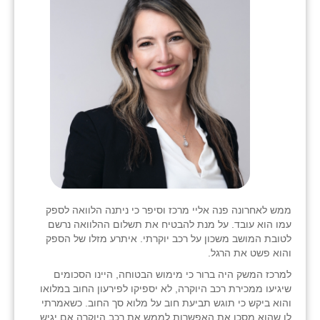
בני ציון
בצרה
בקעות
ֿגבעת שפירא
גן הדרום
גן השומרון
גני עם
ממש לאחרונה פנה אליי מרכז וסיפר כי ניתנה הלוואה לספק
גני יהודה
עמו הוא עובד. על מנת להבטיח את תשלום ההלוואה נרשם
לטובת המושב משכון על רכב יוקרתי. איתרע מזלו של הספק
גנות
והוא פשט את הרגל.
למרכז המשק היה ברור כי מימוש הבטוחה, היינו הסכומים
ורד יריחו
שיגיעו ממכירת רכב היוקרה, לא יספיקו לפירעון החוב במלואו
והוא ביקש כי תוגש תביעת חוב על מלוא סך החוב. כשאמרתי
דקל
לו שהוא מסכן את האפשרות לממש את רכב היוקרה אם יגיש