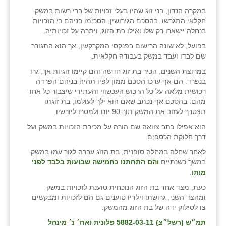
במקרה הנדון, בני זוג שהיו בעלי זכויות של ברי רשות במשק
חקלאי התגרשו. בהסכם הגירושין, הסכימו בניהם כי הזכויות
בנחלה יישארו רק שלו ואילו בת הזוג, ויתרה על זכויותיה.
בפועל, לא שונה הרישום בפנקסי המקרקעין, אך הוא התגורר
שם לבדו ועבד במשק בעבודה חקלאית.
במרוצת השנים, הכיר בת זוג חדשה והם קיימו זוגיות אך, גרו
בנפרד. הם אף ערכו הסכם ממון לפיו תהיה בניהם הפרדה
רכושית מלאה על כל הרכוש העכשווי והעתידי שיצבור כל אחד
מהם. בהסכם אף נכתב שאם הוא ילך לעולמו, בת זוגתו
תצטרך לעזוב את המשק תוך 90 יום ולמסרו ליורשיו.
הוא אפילו כתב צוואה שם הורה על מכירת הזכויות במשק ועל
דרך חלוקת הכספים.
לאחר שחלה במחלה סופנית, בת הזוג עברה לגור עמו במשק
במשך כשנתיים
והם התחתנו
כחמישה שבועות בלבד לפני
מותו
.
כעת, מצד אחד בת הזוג הנוכחית טוענת לזכויות במשק
ומהצד השני, גרושתו וילדיו טוענים גם הם לזכויות ומבקשים
צו לסילוק ידה של בת הזוג מהמשק.
תמ״ש (רשל״צ) 5882-03-11 פלונית ואח׳ נ׳ מינהל