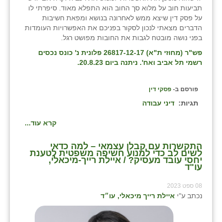
תביעות חוב על מלוא סך החוב הוא התפלא מאוד. סיפרתי לו
זוהר
על פסק דין שיצא ממש לאחרונה בנושא ומפאת חשיבות
הדברים מצאתי לנכון לסקור בפניכם את האפשרויות העומדות
הדר עם
בפני נושה מובטח לגבות את החובות מפושט רגל.
חבצלת השרון
פש"ר (מחוזי ת"א) 26817-12-17 פלונית נ' כונס נכסים
רשמי תל אביב ואח'. ניתנה ביום 20.8.23.
חמרה
חרב לאת
פורסם ב-
פסקי דין
תגיות:
דיני עבודה
יבול (מורג)
קרא עוד...
יקנעם
התקשרות עם קבלן עצמאי – למה כדאי
כליל
לשים לב כדי למנוע חשיפה משפטית לטענת
יחסי עובד מעסיק? / איילת רייך-מיכאלי,
עו"ד
יד השמונה
08 ספט 2023
כפר אביב
נכתב ע"י
איילת רייך מיכאלי, עו״ד
כפר ביאליק