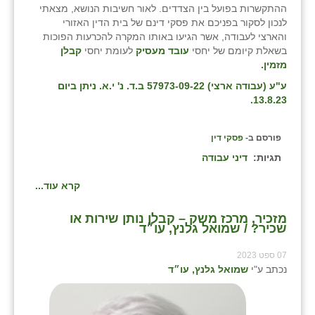
נווה אטי״ב
ההתקשרות בפועל בין הצדדים. לאור חשיבות הנושא, מצאתי
לנכון לסקור בפניכם את פסקי דינם של בית הדין האזורי
נהריה (אג״ש)
והארצי לעבודה, אשר הגיעו באותו המקרה להכרעות הפוכות
בשאלת קיומם של יחסי
עובד מעסיק
לעומת יחסי
קבלן
ניר צבי
מזמין.
עין חצבה
ע"ע (עבודה ארצי) 57973-09-22 ב.ד. נ' י.א. ניתן ביום
13.8.23.
עין תמר
פורסם ב-
פסקי דין
עמרים
תגיות:
דיני עבודה
קורנית
קרא עוד...
קלחים
מזכיר, מרכז משק – קבלן נותן שירות או
רועי
שכיר? / שמואל גלנץ, עו״ד
רימונים
07 ספט 2023
נכתב ע"י
שמואל גלנץ, עו״ד
רמות השבים
רמת הדר