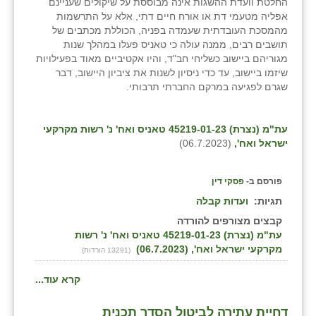
החלטת וועדת ההשגות אינה מבוססת על שיקולים שעניינם
אפליה מטעמי דת או אורח חיים דתי, אלא על התרשמות
מהמסכת העובדתית שעמדה בפניה, הכוללת מכתבים של
תושבים רבים, ממנה עולה כי טאניס פעלו במהלך שנות
מגוריהם ביישוב כשליחי חב"ד, והיו אקטיביים מאוד בפעילויות
שיזמו ביישוב, עד כדי ניסיון לשנות את ציביון היישוב, דבר
שגרם לפגיעה במרקם החברתי תרבותי.
עת"מ (נצרת) 45219-01-23 טאניס ואח' נ' רשות מקרקעי
ישראל ואח',
(06.7.2023)
פורסם ב-
פסקי דין
תגיות:
ועדות קבלה
קבצים מצורפים להורדה
עת"מ (נצרת) 45219-01-23 טאניס ואח' נ' רשות
מקרקעי ישראל ואח', (06.7.2023)
(13291 הורדות)
קרא עוד...
דחיית עתירה לביטול הסדר תכנית