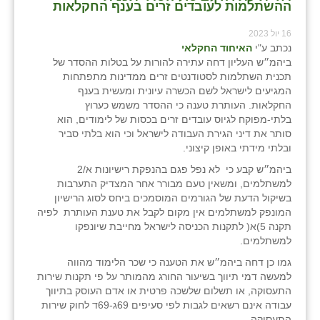
ההשתלמות לעובדים זרים בענף החקלאות
16 יול 2023
נכתב ע"י
האיחוד החקלאי
ביהמ״ש העליון דחה עתירה להורות על בטלות ההסדר של
תכנית השתלמות לסטודנטים זרים ממדינות מתפתחות
המגיעים לישראל לשם הכשרה עיונית ומעשית בענף
החקלאות. העותרת טענה כי ההסדר משמש כערוץ
בלתי-מפוקח לגיוס עובדים זרים בכסות של לימודים, הוא
סותר את דיני הגירת העבודה לישראל וכי הוא בלתי סביר
ובלתי מידתי באופן קיצוני.
ביהמ״ש קבע כי לא נפל פגם בהנפקת רישיונות א/2
למשתלמים, ומשאין טעם מבורר אחר המצדיק התערבות
בשיקול הדעת של הגורמים המוסמכים ביחס לסוג הרישיון
המונפק למשתלמים אין מקום לקבל את טענת העותרת לפיה
תקנה 5)א( לתקנות הכניסה לישראל מחייבת שיונפקו
למשתלמים.
גמו כן דחה ביהמ״ש את הטענה כי שכר הלימוד מהווה
למעשה דמי תיווך בשיעור החורג מהמותר על פי תקנות שירות
התעסוקה, או תשלום שלשכה פרטית או אדם העוסק בתיווך
עבודה אינם רשאים לגבות לפי סעיפים 69ג-69ד לחוק שירות
התעסוקה.