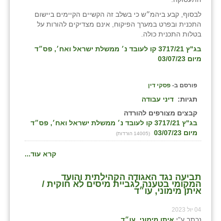
לבסוף, קבע ביהמ״ש כי בשלב זה הקשיים הקיימים ביישום
התכנית ובפרט במערך הפיקוח, אינם מצדיקים להורות על
בטלות התכנית כולה.
בג"ץ 3717/21 קו לעובד נ׳ ממשלת ישראל ואח׳, פס״ד
מיום 03/07/23
פורסם ב-
פסקי דין
תגיות:
דיני עבודה
קבצים מצורפים להורדה
בג"ץ 3717/21 קו לעובד נ׳ ממשלת ישראל ואח׳, פס״ד
מיום 03/07/23
(14005 הורדות)
קרא עוד...
תביעה נגד האגודה הקהילתית והועד
המקומי בטענה לגביית מיסים לא חוקית /
איתן מימוני, עו״ד
04 יול 2023
נכתב ע"י
איתן מימוני, עו״ד