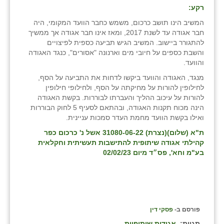
רקע:
המשיב הינו תושב כרכום, משמש כחבר הוועד המקומי, היה
חבר אגודה עד לשנת 2017, ומאז אינו חבר אגודה אך ממשיך
להתגורר ביישוב. המשיב הגיש תביעה כספית לפיצויים
והשבת כספים על חיובי מים וארנונה "אסורים", כנגד האגודה
והוועד.
מנגד, האגודה והוועד ביקשו לדחות את התביעה על הסף,
לחילופין להורות על מחיקתה על הסף, ולחילופי חילופין
להורות על עיכוב ההליך והעברתו לבוררות. בקשת האגודה
הינה מכוח תקנות האגודה, ובהתאם לסעיף 5 לחוק הבוררות
ואילו בקשת הוועד מחמת העדר סמכות עניינית.
ת"א (שלום)(נצרת)
31080-06-22
אשל נ' כרכום כפר
קהילתי אגודה שיתופית להתישבות תעשיתית וחקלאית
בע"מ וחא'
, פס״ד מיום 02/02/23
פורסם ב-
פסקי דין
תגיות:
אגודות שיתופיות