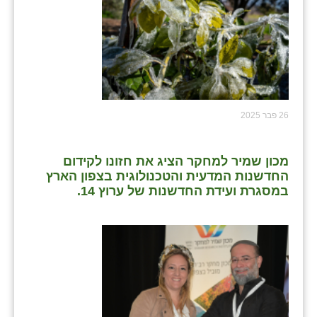
שבי ציון
שדה ורבורג
שדה צבי
שדמה
26 פבר 2025
שכניה
מכון שמיר למחקר הציג את חזונו לקידום
תלמי יוסף
החדשנות המדעית והטכנולוגית בצפון הארץ
במסגרת ועידת החדשנות של ערוץ 14.
בוסתן הגליל