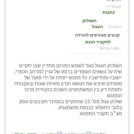
קטגוריה :
בני ציון
כתבות
בצרה
השולחן
:
העגול
בקעות
קבצים מצורפים להורדה
לתקציר הכנס
ֿגבעת שפירא
(1106 הורדות)
גן הדרום
השולחן העגול נועד לשמש כפורום מתדיין שבו יתקיים
גן השומרון
שיח על נושאים העומדים ברומו של עניין למרחב הכפרי,
יישוביו ומתיישביו. כל מפגש ייפתח על-ידי פאנל של
גני עם
מומחים שיציגו את הנושא הנדון מזוויות שונות ובעקבותיו
יתפתח דיון בין המשתתפים השונים בהנחיית מרכז
גני יהודה
המפגש.
שולחן עגול מס׳ 13 שהתקיים בסמינר הקיבוצים עסק
גנות
בלובי החקלאי בכנסת ומשמעותו.
מצ״ב תקציר המפגש.
ורד יריחו
דקל