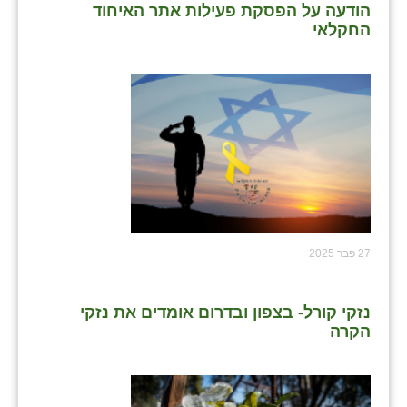
נווה אטי״ב
הודעה על הפסקת פעילות אתר האיחוד
החקלאי
נהריה (אג״ש)
ניר צבי
עין חצבה
עין תמר
עמרים
קורנית
27 פבר 2025
קלחים
רועי
נזקי קורל- בצפון ובדרום אומדים את נזקי
רימונים
הקרה
רמות השבים
רמת הדר