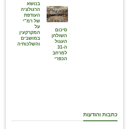
כפר הרי״ף
בנושא
הרגולציה
כפר מישר
העודפת
של רמ"י
כפר מע״ש
על
סיכום
המקרקעין
השולחן
כפר מרדכי
במושבים
העגול
והשלכותיה
ה-31
כפר סבא (אגרא)
למרחב
הכפרי
כפר שמריהו
מגשימים
מישר
מכורה
מנחמיה
כתבות והודעות
נאות הכיכר