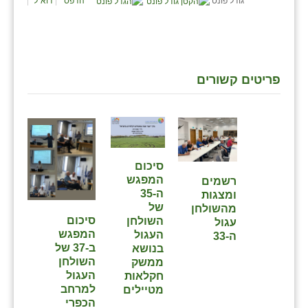
גודל פונט
הדפס
דוא"ל
זוהר
הדר עם
חבצלת השרון
פריטים קשורים
חמרה
חרב לאת
יבול (מורג)
סיכום
יקנעם
המפגש
⁨רשמים
ה-35
ומצגות
כליל
של
מהשולחן
סיכום
השולחן
עגול
יד השמונה
המפגש
העגול
ה-33⁩
ב-37 של
בנושא
כפר אביב
השולחן
ממשק
העגול
חקלאות
כפר ביאליק
למרחב
מטיילים
הכפרי