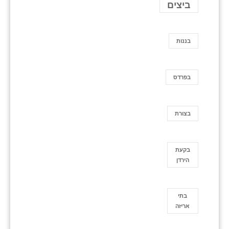
ביצים
בננות
בפרדס
בצורת
בקעת
הירדן
בתי
אריזה