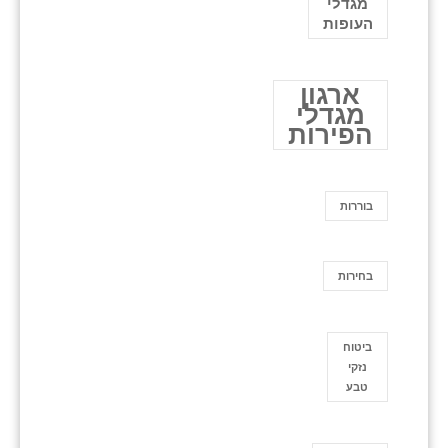
מגדלי
העופות
ארגון
מגדלי
הפירות
בוררות
בחירות
ביטוח
נזקי
טבע