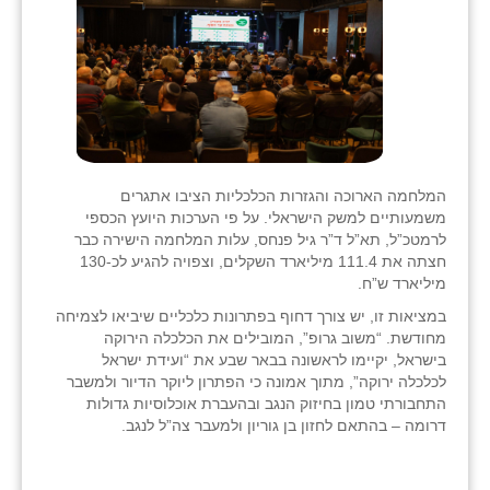
המלחמה הארוכה והגזרות הכלכליות הציבו אתגרים
משמעותיים למשק הישראלי. על פי הערכות היועץ הכספי
לרמטכ”ל, תא”ל ד”ר גיל פנחס, עלות המלחמה הישירה כבר
חצתה את 111.4 מיליארד השקלים, וצפויה להגיע לכ-130
מיליארד ש”ח.
במציאות זו, יש צורך דחוף בפתרונות כלכליים שיביאו לצמיחה
מחודשת. “משוב גרופ”, המובילים את הכלכלה הירוקה
בישראל, יקיימו לראשונה בבאר שבע את “ועידת ישראל
לכלכלה ירוקה”, מתוך אמונה כי הפתרון ליוקר הדיור ולמשבר
התחבורתי טמון בחיזוק הנגב ובהעברת אוכלוסיות גדולות
דרומה – בהתאם לחזון בן גוריון ולמעבר צה”ל לנגב.