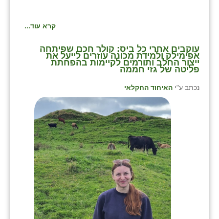
קרא עוד...
⁨עוקבים אחרי כל ביס: קולר חכם שפיתחה
אפימילק ולמידת מכונה עוזרים לייעל את
ייצור החלב ותורמים לקיימות בהפחתת
פליטה של גזי חממה
נכתב ע"י
האיחוד החקלאי