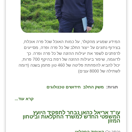
המידע שמגיע מהקולר, על כמות האוכל שכל פרה אוכלת,
בצירוף נתונים על ייצור החלב של כל פרה ופרה, מסייעים
לרפתנים לשפר את יעילות ההזנה של כל פרה ופרה. כך
לדוגמה, שיפור ביעילות ההזנה של רפת בהיקף 700 פרות,
יכול להביא להפחתת פליטה של 460 טון פחמן בשנה (דומה
לשתילה של 8000 עצים)
תגיות:
משק החלב
חידושים טכנולוגים
קרא עוד...
עו"ד אריאל כהאן נבחר לתפקיד היועץ
המשפטי החדש למשרד החקלאות וביטחון
המזון
נכתב ע"י
האיחוד החקלאי