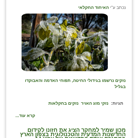
זוהר
נכתב ע"י
האיחוד החקלאי
הדר עם
חבצלת השרון
חמרה
חרב לאת
יבול (מורג)
יקנעם
נזקים נרשמו בגידולי החיטה, תפוחי האדמה והאבוקדו
בגליל
כליל
תגיות:
נזקי מזג האויר
נזקים בחקלאות
יד השמונה
קרא עוד...
כפר אביב
כפר ביאליק
מכון שמיר למחקר הציג את חזונו לקידום
החדשנות המדעית והטכנולוגית בצפון הארץ