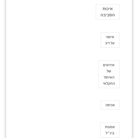
איכות
הסביבה
איסור
על דיג
אירועים
של
האיחוד
החקלאי
אכיפה
אמנות
בינ״ל