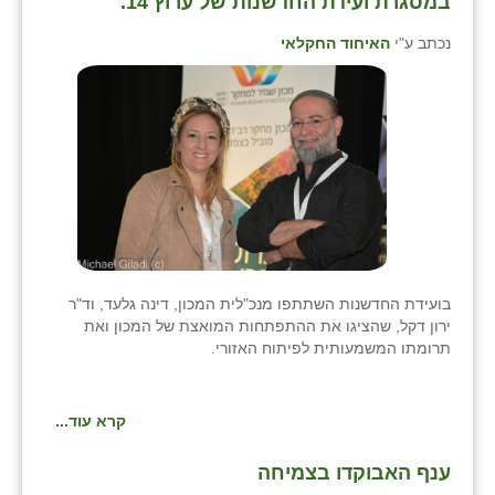
במסגרת ועידת החדשנות של ערוץ 14.
כפר הרי״ף
נכתב ע"י
האיחוד החקלאי
כפר מישר
כפר מע״ש
כפר מרדכי
כפר סבא (אגרא)
כפר שמריהו
מגשימים
בועידת החדשנות השתתפו מנכ"לית המכון, דינה גלעד, וד"ר
מישר
ירון דקל, שהציגו את ההתפתחות המואצת של המכון ואת
תרומתו המשמעותית לפיתוח האזורי.
מכורה
מנחמיה
קרא עוד...
נאות הכיכר
ענף האבוקדו בצמיחה