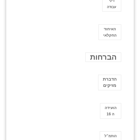
דיני
עבודה
האיחוד
החקלאי
הברחות
הדברת
מזיקים
הועידה
ה 16
הותמ״ל