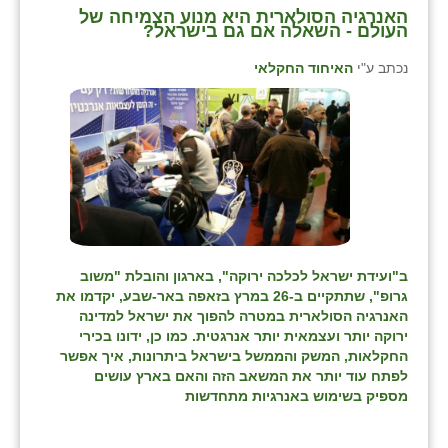
האנרגיה הסולארית היא מנוע הצמיחה של
העולם - השאלה אם גם בישראל?
שבי ציון
נכתב ע"י
האיחוד החקלאי
שדה ורבורג
שדה צבי
שדמה
שכניה
תלמי יוסף
בוסתן הגליל
ב"ועידת ישראל לכלכה ירוקה", בארגון והובלת "משוב
גרופ", שתתקיים ב-26 במרץ בזאפה באר-שבע, יקדמו את
האנרגיה הסולארית במטרה להפוך את ישראל למדינה
ירוקה יותר ועצמאית יותר אנרגטית. כמו כן, ידונו בכירי
החקלאות, המשק והממשל בישראל ביתרונות, איך אפשר
לפתח עוד יותר את המשאב הזה והאם בארץ עושים
מספיק בשימוש באנרגיות מתחדשות