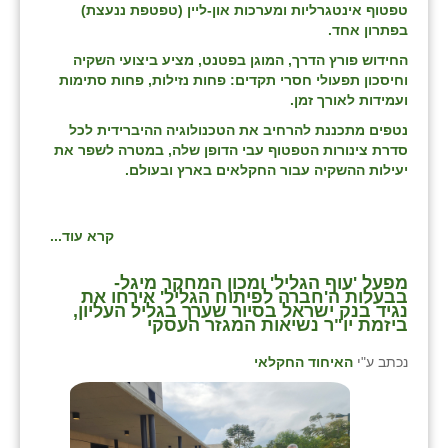
טפטוף אינטגרליות ומערכות און-ליין (טפטפת ננעצת)
בפתרון אחד.
החידוש פורץ הדרך, המוגן בפטנט, מציע ביצועי השקיה
וחיסכון תפעולי חסרי תקדים: פחות נזילות, פחות סתימות
ועמידות לאורך זמן.
נטפים מתכננת להרחיב את הטכנולוגיה ההיברידית לכל
סדרת צינורות הטפטוף עבי הדופן שלה, במטרה לשפר את
יעילות ההשקיה עבור החקלאים בארץ ובעולם.
קרא עוד...
מפעל 'עוף הגליל' ומכון המחקר מיגל-
בבעלות ה'חברה לפיתוח הגליל' אירחו את
נגיד בנק ישראל בסיור שערך בגליל העליון,
ביזמת יו"ר נשיאות המגזר העסקי
נכתב ע"י
האיחוד החקלאי