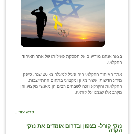
בני ציון
בצרה
בקעות
ֿגבעת שפירא
גן הדרום
בצער אנחנו מודיעים על הפסקת פעילותו של אתר האיחוד
החקלאי.
גן השומרון
אתר האיחוד החקלאי היה פעיל למעלה מ- 20 שנה, סיפק
גני עם
מידע חדשותי עשיר מגוון ומקצועי בתחום ההתיישבות,
החקלאות והקרקע וזכה לשבחים רבים הן מאנשי מקצוע והן
גני יהודה
מקרב אלו שנמנו על קוראיו.
גנות
קרא עוד...
ורד יריחו
נזקי קורל- בצפון ובדרום אומדים את נזקי
דקל
הקרה