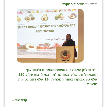
נווה אטי״ב
נכתב ע"י
האיחוד החקלאי
נהריה (אג״ש)
ניר צבי
עין חצבה
עין תמר
עמרים
קורנית
קלחים
יו"ר שולחן האבוקדו במועצת הצמחים ב'כנס ענף
האבוקדו' של מו"פ צפון ושה"מ : צפי לייצוא של כ-130
רועי
אלף טון אבוקדו בעונה הנוכחית ו-11 אלף דונם נטיעות
חדשות
רימונים
רמות השבים
קרא עוד...
רמת הדר