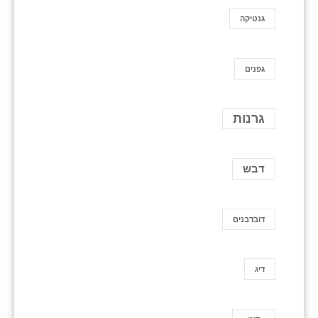
גנטיקה
גפנים
גרנות
דבש
דובדבנים
דיג