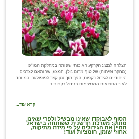
כפר הרי״ף
כפר מישר
כפר מע״ש
כפר מרדכי
כפר סבא (אגרא)
כפר שמריהו
הצלחה למצע הקרקע האיכותי שפותח במחלקת המו"פ
(מחקר ופיתוח) של טוף מרום גולן. המצע, שהותאם לצרכים
מגשימים
הייחודיים לגידול רקפות, הפך תוך זמן קצר לפופולארי במיוחד
לאור התוצאות המרשימות בגידול רקפות בו.
מישר
מכורה
קרא עוד...
מנחמיה
הסוף לאבוקדו שאינו מבשיל ולפרי שאינו
מתוק: מערכת חדשנית שפותחה בישראל
תמיין את הגידולים על פי מידת מתיקות,
נאות הכיכר
אחוזי שומן, חומציות ועוד!