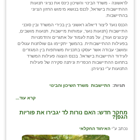
לראשונה - משרד הבינוי והשיכון כינס את נציגי תנועות
ההתיישבות בישראל, לכנס בנושא מימוש החזון הציוני
בהתיישבות.
הכנס נועד ליצור דיאלוג ראשוני בין בכירי המשרד ובין סוכני
התיישבות (תנועות נוער, עמותות מיישבות, תנועות מושבים,
קיבוצים ועוד), על מנת לעמוד על אתגרים והזדמנויות
בפעילות ההתיישבותית. בהמשך יתקיימו גם שולחנות עגולים
ומושבי עבודה אשר יעסקו בתכניות משותפות בין המגזרים
לעידוד התיישבות בישראל. בכנס הוצגה פעילות המשרד
בתחום ההתיישבות הכפרית וניתנה סקירה של פעילות
התנועות ע"י נציגיהן.
תגיות:
התיישבות
משרד השיכון והבינוי
קרא עוד...
מחקר חדש: האם נורות לד יגבירו את פוריות
הגפן?
נכתב ע"י
האיחוד החקלאי