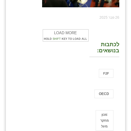
26 פבר 2025
LOAD MORE
HOLD
SHIFT
KEY TO LOAD ALL
לכתבות
בנושאים:
F2F
OECD
ֿמכון
מחקר
מיגל