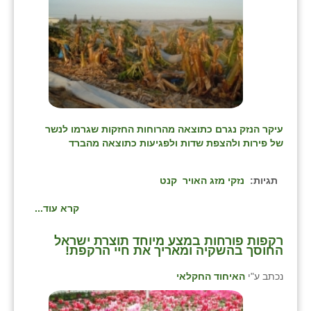
זוהר
הדר עם
חבצלת השרון
חמרה
חרב לאת
עיקר הנזק נגרם כתוצאה מהרוחות החזקות שגרמו לנשר
של פירות ולהצפת שדות ולפגיעות כתוצאה מהברד
יבול (מורג)
יקנעם
תגיות:
נזקי מזג האויר
קנט
כליל
קרא עוד...
יד השמונה
רקפות פורחות במצע מיוחד תוצרת ישראל
החוסך בהשקיה ומאריך את חיי הרקפת!
כפר אביב
נכתב ע"י
האיחוד החקלאי
כפר ביאליק