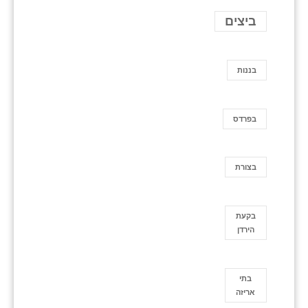
ביצים
בננות
בפרדס
בצורת
בקעת
הירדן
בתי
אריזה