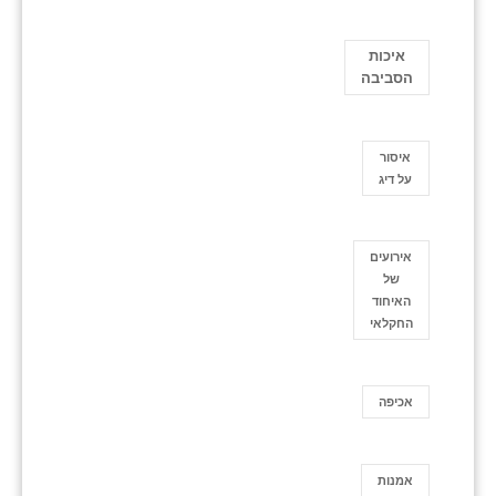
איכות
הסביבה
איסור
על דיג
אירועים
של
האיחוד
החקלאי
אכיפה
אמנות