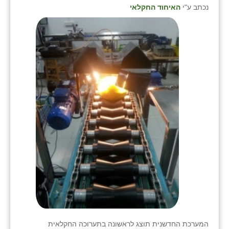
נווה אטי״ב
נכתב ע"י
האיחוד החקלאי
נהריה (אג״ש)
ניר צבי
עין חצבה
עין תמר
עמרים
קורנית
קלחים
רועי
רימונים
רמות השבים
המערכת החדשנית תוצג לראשונה בתערוכה החקלאית
רמת הדר