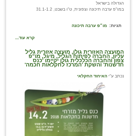
הגדולה בישראל
במו"פ ערבה תיכונה וצפונית, ט"ו בשבט, 31.1-1.2
שבי ציון
שדה ורבורג
תגיות:
מו״פ ערבה תיכונה
שדה צבי
קרא עוד...
שדמה
המועצה האזורית גולן, מועצה אזורית גליל
עליון, החברה לפיתוח הגליל, מיגל, מו"פ
שכניה
צפון והחברה הכלכלית גולן יקיימו 'כנס
חדשנות' והשקת 'המרכז לחקלאות חכמה'
תלמי יוסף
נכתב ע"י
האיחוד החקלאי
בוסתן הגליל