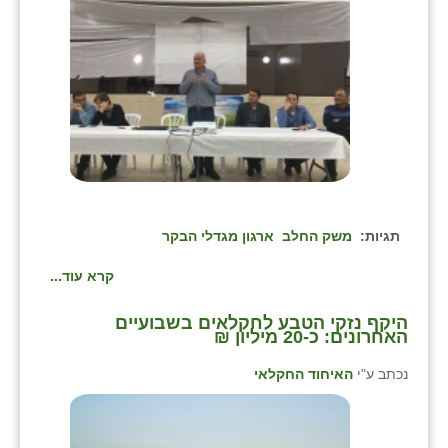
בני ציון
בצרה
בקעות
ֿגבעת שפירא
גן הדרום
גן השומרון
תגיות:
משק החלב
ארגון מגדלי הבקר
גני עם
קרא עוד...
גני יהודה
היקף נזקי הטבע לחקלאים בשבועיים
האחרונים: כ-20 מיליון ₪
גנות
נכתב ע"י
האיחוד החקלאי
ורד יריחו
דקל