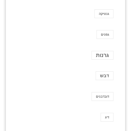
גנטיקה
גפנים
גרנות
דבש
דובדבנים
דיג