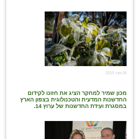
כפר הרי״ף
כפר מישר
כפר מע״ש
כפר מרדכי
כפר סבא (אגרא)
כפר שמריהו
26 פבר 2025
מגשימים
מישר
מכון שמיר למחקר הציג את חזונו לקידום
החדשנות המדעית והטכנולוגית בצפון הארץ
מכורה
במסגרת ועידת החדשנות של ערוץ 14.
מנחמיה
נאות הכיכר