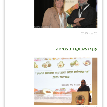
נווה אטי״ב
נהריה (אג״ש)
ניר צבי
עין חצבה
26 פבר 2025
עין תמר
עמרים
ענף האבוקדו בצמיחה
קורנית
קלחים
רועי
רימונים
רמות השבים
רמת הדר