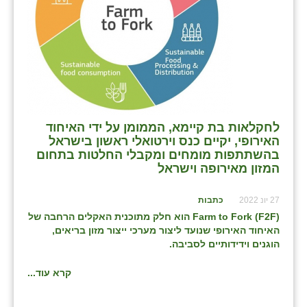
בני ציון
בצרה
בקעות
ֿגבעת שפירא
לחקלאות בת קיימא, הממומן על ידי האיחוד
גן הדרום
האירופי, יקיים כנס וירטואלי ראשון בישראל
בהשתתפות מומחים ומקבלי החלטות בתחום
גן השומרון
המזון מאירופה וישראל
גני עם
27 יונ 2022
כתבות
גני יהודה
F
2
F
(
Farm to Fork
) הוא חלק מתוכנית האקלים הרחבה של
האיחוד האירופי שנועד ליצור מערכי ייצור מזון בריאים,
גנות
הוגנים וידידותיים לסביבה.
ורד יריחו
קרא עוד...
דקל