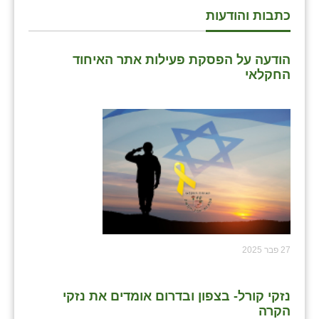
זוהר
כתבות והודעות
הדר עם
הודעה על הפסקת פעילות אתר האיחוד
חבצלת השרון
החקלאי
חמרה
חרב לאת
יבול (מורג)
יקנעם
כליל
יד השמונה
27 פבר 2025
כפר אביב
נזקי קורל- בצפון ובדרום אומדים את נזקי
כפר ביאליק
הקרה