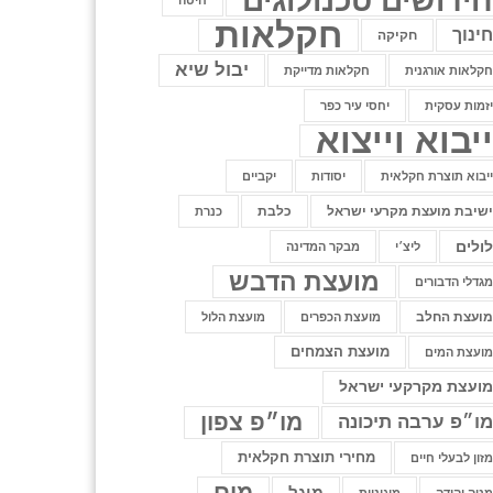
ידושים טכנולוגים
חיטה
חקלאות
ינוך
חקיקה
יבול שיא
קלאות אורגנית
חקלאות מדייקת
זמות עסקית
יחסי עיר כפר
יבוא וייצוא
יבוא תוצרת חקלאית
יסודות
יקביים
שיבת מועצת מקרעי ישראל
כלבת
כנרת
ולים
ליצ׳י
מבקר המדינה
מועצת הדבש
גדלי הדבורים
ועצת החלב
מועצת הכפרים
מועצת הלול
מועצת הצמחים
ועצת המים
ועצת מקרקעי ישראל
מו״פ צפון
ו״פ ערבה תיכונה
מחירי תוצרת חקלאית
זון לבעלי חיים
מים
מיגל