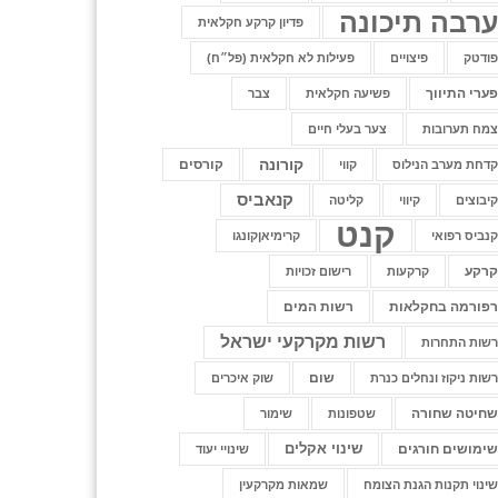
רבה תיכונה
פדיון קרקע חקלאית
ודטק
פיצויים
פעילות לא חקלאית (פל״ח)
ערי התיווך
פשיעה חקלאית
צבר
מח תערובות
צער בעלי חיים
קורונה
קורסים
דחת מערב הנילוס
קווי
קנאביס
יבוצים
קיווי
קליטה
קנט
נביס רפואי
קרימיאןקונגו
רקע
קרקעות
רישום זכויות
פורמה בחקלאות
רשות המים
רשות מקרקעי ישראל
שות התחרות
שום
שות ניקוז ונחלים כנרת
שוק איכרים
חיטה שחורה
שטפונות
שימור
שינוי אקלים
ימושים חורגים
שינויי יעוד
ינוי תקנות הגנת הצומח
שמאות מקרקעין