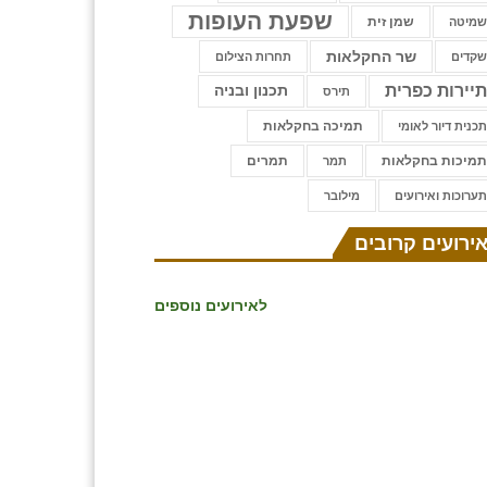
שפעת העופות
שמן זית
מיטה
שר החקלאות
קדים
תחרות הצילום
יירות כפרית
תכנון ובניה
תירס
תמיכה בחקלאות
כנית דיור לאומי
מיכות בחקלאות
תמרים
תמר
ערוכות ואירועים
⁨מילובר
ירועים קרובים
לאירועים נוספים