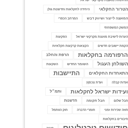
חלטות מועצת מקרקעי ישראל
טרור החקלאי
היחידה לחקלאות וחדשנות גולן
מועצה לייצור ושיווק דבש
המרחב הכפרי
משק המשפחתי
ערות לישיבת מועצת מקרקעי ישראל
הפקעות
קמת יישובים חדשים
הקצאות קרקעות חקלאיות
רפורמה בחקלאות
הרפת והחלב
שולחן העגול
השומר החדש
השקעות
התיישבות
תאחדות החקלאים
עדות קבלה
ועדת צכסןץ
עידות ישראל לחקלאות
ותמ״ל
חדשנות
חבל תקומה
בל שלום
וזה שכירות זמני
חומרי הדברה
חוק הוותמל
יבורים בחקלאות