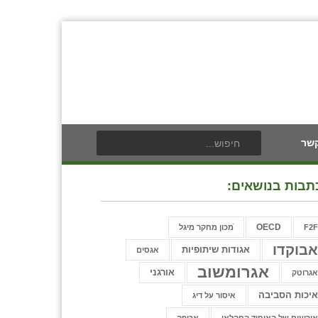
קשר
תבות בנושאים:
OECD
F2
ֿמכון מחקר מיגל
בוקדו
אגודות שיתופיות
אגסים
אגרומשוב
אורגני
גרוטק
יכות הסביבה
איסור על דיג