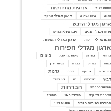
ירועים של האיחוד החקלאי
אכיפה
אנרגיות מתחדשות
מנות בינ״ל
ארגון מגדלי הבקר
רבה
ארגון מגדלי ה
רגון מגדלי הדבש
רגון מגדלי הדגים
ארגון מגדלי ההדרים
ארגון מגדלי העופות
רגון מגדלי הירקות
רגון מגדלי הפירות
ביצים
וררות
בחירות
ביטוח נזקי טבע
ננות
בפרדס
בצורת
בקעת הירדן
גרנות
תי אריזה
גנטיקה
גפנים
בש
דובדבנים
דיג
דיני עבודה
הברחות
איחוד החקלאי
דברת מזיקים
הועידה ה 16
הותמ״ל
חברה לפיתוח הגליל
החלטה 1521