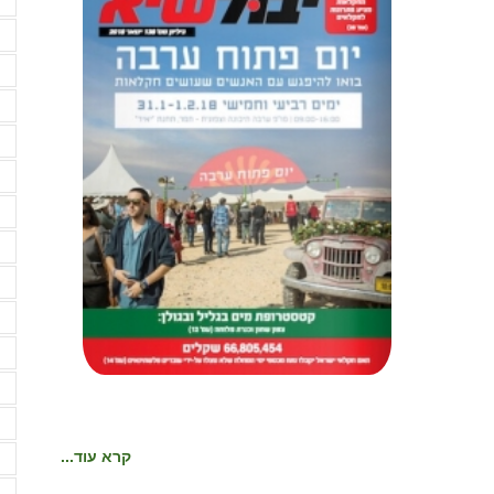
א
א
א
א
א
א
א
ב
ב
ב
ד
ה
ה
קרא עוד...
ה