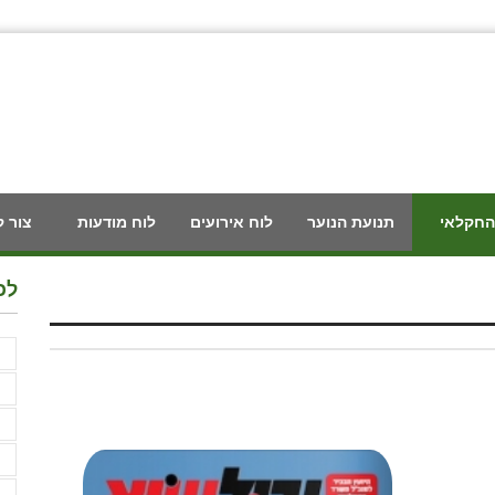
החקלאי
תנועת הנוער
לוח אירועים
לוח מודעות
צור 
לכ
F
א
א
א