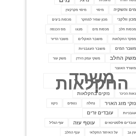
טה יהודה
מיגוניות
ים והשקיה
מיסוי
מיסוי מקרקעין
כון וולקני
מכון שמיר למחקר
מכסות ביצים
מנגו
כסות חלב
מכסות מים
מס הכנסה
משבר האקלים
פקד החקלאות
משבר הדיור
שבר המים
משבר העגבניות
שק החלב
משקי עמק הירדן
משק עזר
שרד האוצר
משרד
החקלאות
נזקים בחקלאות
אות הכיכר
זקי מזג האויר
נחלה
נטפים
ניקוז
עובדים זרים
גבניות
עוטף עזה
ובדים פלסטינאים
עוף הגליל
ין גב
על האיחוד החקלאי
ענף החלב