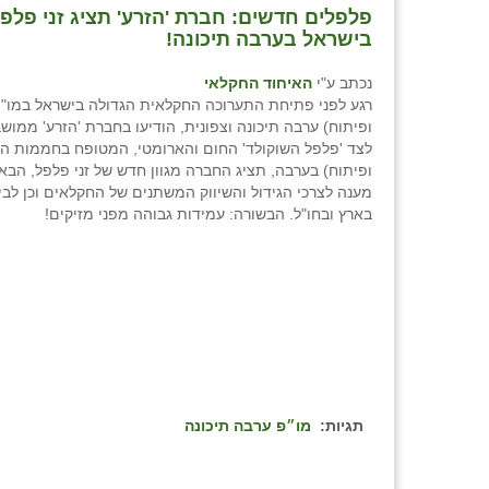
פלפלים חדשים: חברת 'הזרע' תציג זני פלפ
בישראל בערבה תיכונה!
נכתב ע"י
האיחוד החקלאי
רגע לפני פתיחת התערוכה החקלאית הגדולה בישראל במו"
ופיתוח) ערבה תיכונה וצפונית, הודיעו בחברת 'הזרע' ממושב
לצד 'פלפל השוקולד' החום והארומטי, המטופח בחממות ה
ופיתוח) בערבה, תציג החברה מגוון חדש של זני פלפל, הב
מענה לצרכי הגידול והשיווק המשתנים של החקלאים וכן לבי
בארץ ובחו"ל. הבשורה: עמידות גבוהה מפני מזיקים!
תגיות:
מו״פ ערבה תיכונה