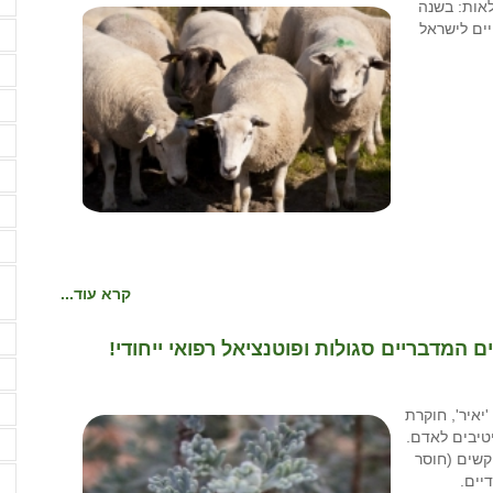
מ
אות: בשנה
מ
מ
מ
מ
מ
מ
מ
קרא עוד...
נ
מדבריים סגולות ופוטנציאל רפואי ייחודי!
נ
ע
יאיר', חוקרת
טיבים לאדם.
ע
קשים (חוסר
יים.
ע