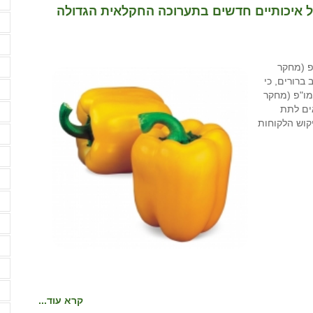
ה
ל איכותיים חדשים בתערוכה החקלאית הגדולה
ה
ה
פ (מחקר
ה
 ברורים, כי
ה
מו"פ (מחקר
אים לתת
ה
קוש הלקוחות
ה
ה
ה
ו
ו
ח
ח
ח
קרא עוד...