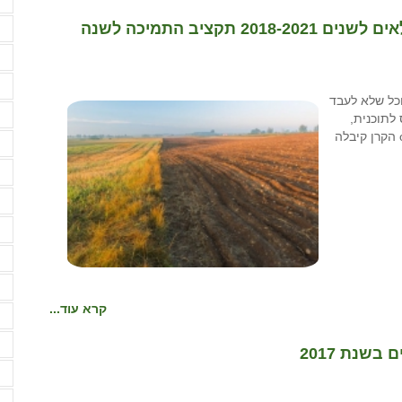
ח
משרד החקלאות פרסם נוהל התמיכה בחקלאים לשנים 2018-2021 תקציב התמיכה לשנה
ח
ח
י
כל שלא לעבד
י
לתוכנית,
לקראת "שנת השמיטה" ולתת לעצמו ודאות וביטחון כלכלי o הקרן קיבלה
י
י
ל
מ
מ
מ
קרא עוד...
מ
מ
מ