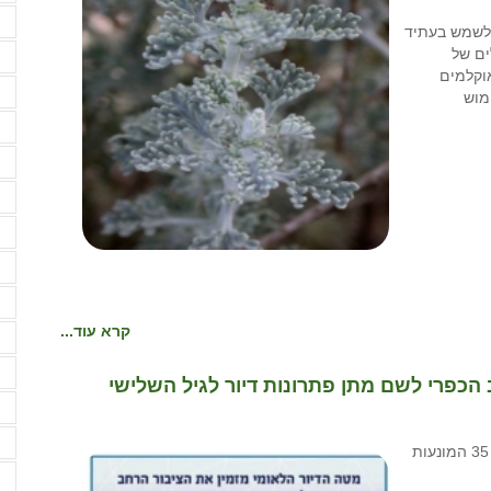
ע
 לשמש בעתיד
ים של
פ
וקלמים
פ
מוש
צ
ק
ק
ק
ק
ר
קרא עוד...
ר
ר
הכפרי לשם מתן פתרונות דיור לגיל השלישי
ש
ש
האיחוד החקלאי קורא למטה הדיור להסיר המגבלה בתמ"א 35 המונעות
ש