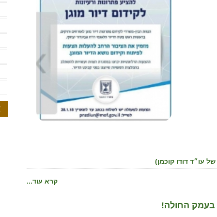
ש
ש
ת
ת
ת
ת
א
של עו״ד דודו קוכמן)
קרא עוד...