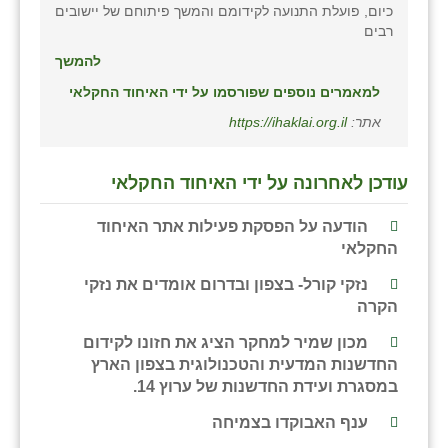
כפר הרי״ף
כיום, פועלת התנועה לקידומם והמשך פיתוחם של יישובים
רבים
כפר מישר
להמשך
כפר מע״ש
למאמרים נוספים שפורסמו על ידי האיחוד החקלאי
אתר:
https://ihaklai.org.il
כפר מרדכי
כפר סבא (אגרא)
עודכן לאחרונה על ידי האיחוד החקלאי
כפר שמריהו
הודעה על הפסקת פעילות אתר האיחוד
החקלאי
מגשימים
נזקי קורל- בצפון ובדרום אומדים את נזקי
מישר
הקרה
מכורה
מכון שמיר למחקר הציג את חזונו לקידום
החדשנות המדעית והטכנולוגית בצפון הארץ
מנחמיה
במסגרת ועידת החדשנות של ערוץ 14.
נאות הכיכר
ענף האבוקדו בצמיחה