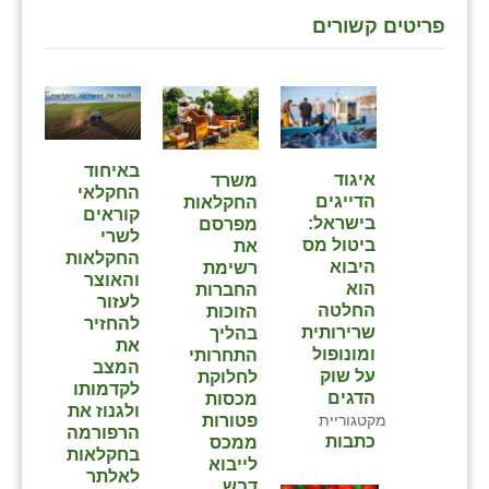
נווה אטי״ב
פריטים קשורים
נהריה (אג״ש)
ניר צבי
עין חצבה
⁨באיחוד
עין תמר
איגוד
משרד
החקלאי
הדייגים
החקלאות
קוראים
עמרים
בישראל:
מפרסם
לשרי
ביטול מס
את
החקלאות
קורנית
היבוא
רשימת
והאוצר
הוא
החברות
לעזור
קלחים
החלטה
הזוכות
להחזיר
שרירותית
בהליך
את
רועי
ומונופול
התחרותי
המצב
על שוק
לחלוקת
לקדמותו
רימונים
הדגים
מכסות
ולגנוז את
פטורות
מקטגוריית
הרפורמה
רמות השבים
כתבות
ממכס
בחקלאות
לייבוא
לאלתר⁩
רמת הדר
דבש