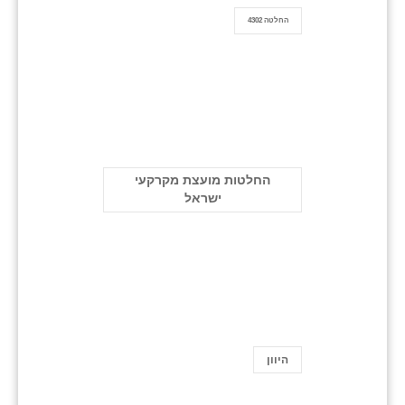
החלטה 4302
החלטות מועצת מקרקעי
ישראל
היוון