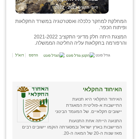
זוהר
הדר עם
המחלקת למחקר כלכלה ואסטרטגיה במשרד החקלאות
ופיתוח הכפר.
חבצלת השרון
המצגת היתה חלק מדיוני התקציב 2021-2022
חמרה
והרפורמה בחקלאות עליה החליטה הממשלה.
חרב לאת
גודל פונט
הדפס
דוא"ל
יבול (מורג)
יקנעם
האיחוד החקלאי
כליל
האיחוד החקלאי היא תנועת
יד השמונה
התיישבות א-פוליטית המאגדת
יישובים חקלאיים. של המעמד הבינוני
כפר אביב
התנועה הייתה אחת התנועות
המיישבות בארץ ישראל ובמסגרתה הוקמו יישובים רבים
כפר ביאליק
מאז שנות ה-20 של המאה ה-20.