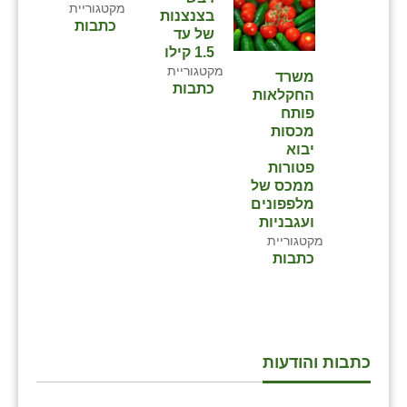
מקטגוריית
בצנצנות
כתבות
שבי ציון
של עד
1.5 קילו
שדה ורבורג
מקטגוריית
משרד
כתבות
החקלאות
שדה צבי
פותח
מכסות
שדמה
יבוא
פטורות
שכניה
ממכס של
מלפפונים
תלמי יוסף
ועגבניות
מקטגוריית
בוסתן הגליל
כתבות
כתבות והודעות