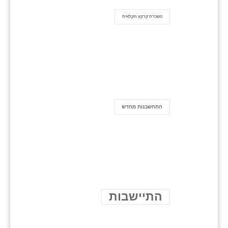
השכרת קרקע חקלאית
התחשבנות מחדש
התיישבות