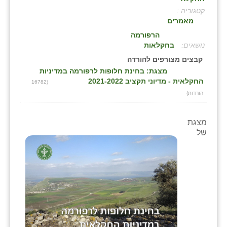
קטגוריה :
בני ציון
מאמרים
בצרה
הרפורמה
:
בחקלאות
בקעות
קבצים מצורפים להורדה
מצגת: בחינת חלופות לרפורמה במדיניות
ֿגבעת שפירא
החקלאית - מדיוני תקציב 2021-2022
(16782
הורדות)
גן הדרום
גן השומרון
מצגת
של
גני עם
גני יהודה
גנות
ורד יריחו
דקל