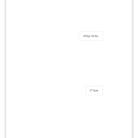
ועדות קבלה
ותמ״ל