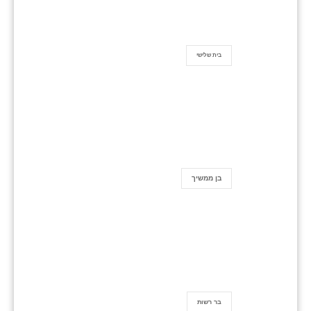
בית שלישי
בן ממשיך
בר רשות