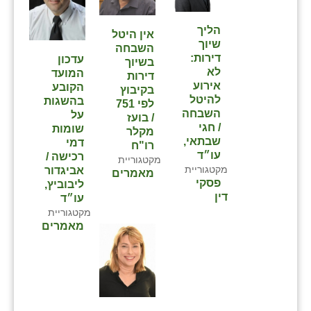
הליך
אין היטל
שיוך
השבחה
דירות:
עדכון
בשיוך
לא
המועד
דירות
אירוע
הקובע
בקיבוץ
להיטל
בהשגות
לפי 751
השבחה
על
/ בועז
/ חגי
שומות
מקלר
שבתאי,
דמי
רו"ח
עו״ד
רכישה /
מקטגוריית
מקטגוריית
אביגדור
מאמרים
פסקי
ליבוביץ,
דין
עו״ד
מקטגוריית
מאמרים