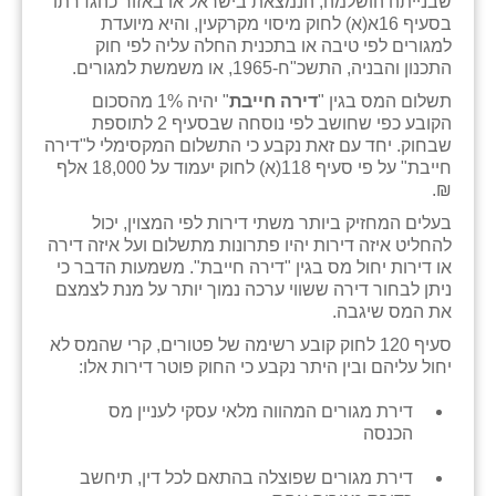
שבנייתה הושלמה, הנמצאת בישראל או באזור כהגדרתו
זוהר
בסעיף 16א(א) לחוק מיסוי מקרקעין, והיא מיועדת
למגורים לפי טיבה או בתכנית החלה עליה לפי חוק
הדר עם
התכנון והבניה, התשכ"ח-1965, או משמשת למגורים.
תשלום המס בגין "
דירה חייבת
" יהיה 1% מהסכום
חבצלת השרון
הקובע כפי שחושב לפי נוסחה שבסעיף 2 לתוספת
שבחוק. יחד עם זאת נקבע כי התשלום המקסימלי ל"דירה
חמרה
חייבת" על פי סעיף 118(א) לחוק יעמוד על 18,000 אלף
₪.
חרב לאת
בעלים המחזיק ביותר משתי דירות לפי המצוין, יכול
יבול (מורג)
להחליט איזה דירות יהיו פתרונות מתשלום ועל איזה דירה
או דירות יחול מס בגין "דירה חייבת". משמעות הדבר כי
יקנעם
ניתן לבחור דירה ששווי ערכה נמוך יותר על מנת לצמצם
את המס שיגבה.
כליל
סעיף 120 לחוק קובע רשימה של פטורים, קרי שהמס לא
יחול עליהם ובין היתר נקבע כי החוק פוטר דירות אלו:
יד השמונה
דירת מגורים המהווה מלאי עסקי לעניין מס
כפר אביב
הכנסה
כפר ביאליק
דירת מגורים שפוצלה בהתאם לכל דין, תיחשב