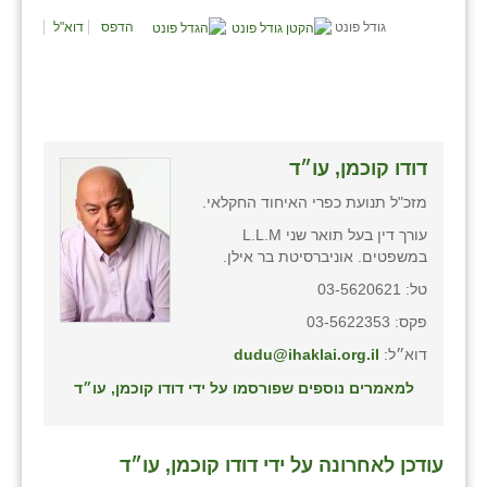
נווה אטי״ב
גודל פונט
הדפס
דוא"ל
נהריה (אג״ש)
ניר צבי
עין חצבה
דודו קוכמן, עו״ד
עין תמר
מזכ"ל תנועת כפרי האיחוד החקלאי.
עמרים
עורך דין בעל תואר שני L.L.M
במשפטים. אוניברסיטת בר אילן.
קורנית
טל: 03-5620621
קלחים
פקס: 03-5622353
רועי
דוא״ל:
dudu@ihaklai.org.il
למאמרים נוספים שפורסמו על ידי דודו קוכמן, עו״ד
רימונים
רמות השבים
עודכן לאחרונה על ידי דודו קוכמן, עו״ד
רמת הדר