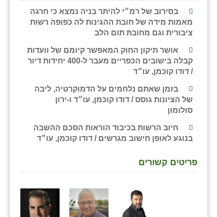
בסירוב של רמ״י להיתר בניה נמצא כי חרגה
שבי ציון
מאמות מידה של חובת ההגינות לה כפופה רשות
ציבורית וגם מחובת תום הלב
שדה ורבורג
אושר תיקון החוק המאפשר קיומם של וועדות
שדה צבי
קבלה בישובים הכפריים מעבר ל-400 יחידות דיור
/ דודו קוכמן, עו״ד
שדמה
בזמן שאתם נלחמים על הדמוקרטיה, ליבה
שכניה
של הציונות גוסס / דודו קוכמן, עו״ד ו-ירון
סולומון
תלמי יוסף
חיוב הרשות בכיבוד הוראות הסכם ההשבה
בוסתן הגליל
בנוגע לאופן חישוב מגרשים / דודו קוכמן, עו״ד
פריטים קשורים