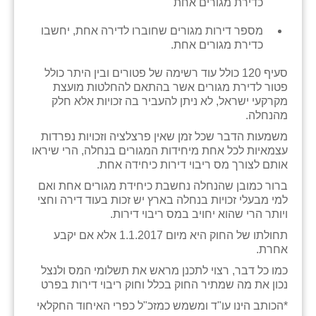
כדירת מגורים אחת
כפר הרי״ף
מספר דירות מגורים שחוברו לדירה אחת, יחשבו
כפר מישר
כדירת מגורים אחת.
כפר מע״ש
סעיף 120 כולל עוד רשימה של פטורים ובין היתר כולל
פטור לדירת מגורים אשר בהתאם להחלטות מועצת
כפר מרדכי
מקרקעי ישראל, לא ניתן להעביר בה זכויות אלא חלק
מהנחלה.
כפר סבא (אגרא)
משמעות הדבר שכל זמן שאין פרצלציה וזכויות נפרדות
כפר שמריהו
עצמאיות לכל אחת מיחידות המגורים בנחלה, הרי שיראו
אותם לצורך מס ריבוי דירות כיחידה אחת.
מגשימים
ברור כמובן שהנחלה נחשבת כיחידת מגורים אחת ואם
למי מבעלי זכויות בנחלה בארץ יש זכות בעוד דירה וחצי
מישר
ויותר הרי שהוא יחויב במס ריבוי דירות.
מכורה
תחולתו של החוק היא מיום 1.1.2017 אלא אם יקבע
אחרת.
מנחמיה
כמו כל דבר, רצוי לתכנן מראש את תשלומי המס ולנצל
נכון את מה שמתיר החוק בכלל וחוק ריבוי דירות בפרט
נאות הכיכר
*הכותב הינו עו"ד ומשמש כמזכ"ל כפרי האיחוד החקלאי