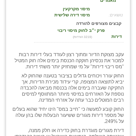
מאמרים
בני ציון
מיסוי מקרקעין
:
מיסוי דירה שלישית
בצרה
קבצים מצורפים להורדה
פרק י״ב לחוק מיסוי ריבוי
בקעות
דירות
(3219 הורדות)
ֿגבעת שפירא
עקב מצוקת הדיור ומתוך רצון לעודד בעלי דירות רבות
גן הדרום
למכור את נכסיהן חוקקה הכנסת בימים אלה חוק המטיל
"מס ריבוי דירות" על מי שמחזיק יותר משתי דירות.
גן השומרון
החוק עורר ויכוחים גדולים בציבור בטענה שהחוק לא
גני עם
יביא לתוצאה המצופה, קרי עידוד מכירת הדירות, אך
החקיקה שעברה בימים אלה בכנסת מביאה להכבדה
גני יהודה
נוספת על האזרחים במיסוי מיותר המתווסף למיסים
רבים המוטלים כבר עתה על אזרחי המדינה.
גנות
החוק קובע למעשה כי "חייב במס" הינו יחיד שהוא בעלים
של מספר דירות מגורים ששיעור הבעלות שלו בהן עולה
ורד יריחו
על 249%.
דקל
דירת מגורים מוגדרת בחוק כדירה או חלק ממנה,