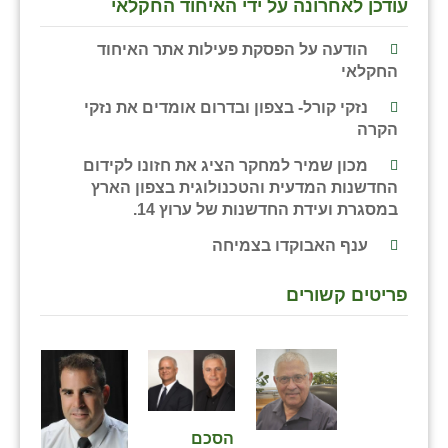
עודכן לאחרונה על ידי האיחוד החקלאי
כפר הרי״ף
הודעה על הפסקת פעילות אתר האיחוד
כפר מישר
החקלאי
כפר מע״ש
נזקי קורל- בצפון ובדרום אומדים את נזקי
הקרה
כפר מרדכי
מכון שמיר למחקר הציג את חזונו לקידום
כפר סבא (אגרא)
החדשנות המדעית והטכנולוגית בצפון הארץ
במסגרת ועידת החדשנות של ערוץ 14.
כפר שמריהו
ענף האבוקדו בצמיחה
מגשימים
מישר
פריטים קשורים
מכורה
מנחמיה
נאות הכיכר
הסכם