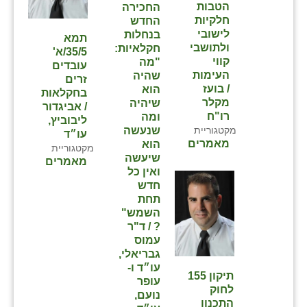
נווה אטי״ב
הטבות
החכירה
חלקיות
החדש
נהריה (אג״ש)
לישובי
בנחלות
תמא
ולתושבי
חקלאיות:
35/5/א'
ניר צבי
קווי
"מה
עובדים
העימות
שהיה
זרים
עין חצבה
/ בועז
הוא
בחקלאות
מקלר
שיהיה
/ אביגדור
עין תמר
רו"ח
ומה
ליבוביץ,
מקטגוריית
שנעשה
עו״ד
עמרים
מאמרים
הוא
מקטגוריית
שיעשה
מאמרים
קורנית
ואין כל
חדש
קלחים
תחת
השמש"
רועי
? / ד"ר
עמוס
רימונים
גבריאלי,
עו״ד ו-
רמות השבים
תיקון 155
עופר
לחוק
נועם,
רמת הדר
התכנון