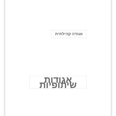
אגודה קהילתית
אגודות
שיתופיות