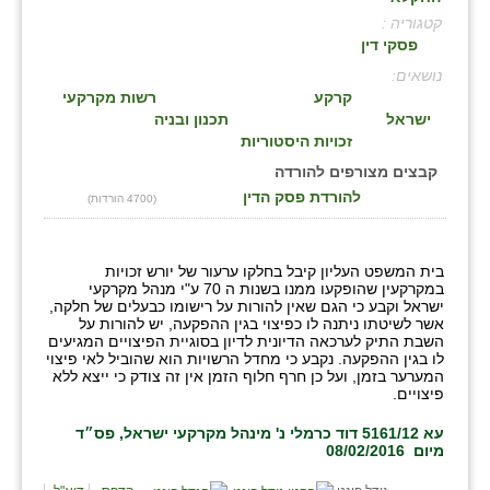
קטגוריה :
בני ציון
פסקי דין
בצרה
:
קרקע
רשות מקרקעי
בקעות
ישראל
תכנון ובניה
זכויות היסטוריות
ֿגבעת שפירא
קבצים מצורפים להורדה
להורדת פסק הדין
(4700 הורדות)
גן הדרום
גן השומרון
בית המשפט העליון קיבל בחלקו ערעור של יורש זכויות
במקרקעין שהופקעו ממנו בשנות ה 70 ע"י מנהל מקרקעי
גני עם
ישראל וקבע כי הגם שאין להורות על רישומו כבעלים של חלקה,
אשר לשיטתו ניתנה לו כפיצוי בגין ההפקעה, יש להורות על
גני יהודה
השבת התיק לערכאה הדיונית לדיון בסוגיית הפיצויים המגיעים
לו בגין ההפקעה. נקבע כי מחדל הרשויות הוא שהוביל לאי פיצוי
המערער בזמן, ועל כן חרף חלוף הזמן אין זה צודק כי ייצא ללא
גנות
פיצויים.
ורד יריחו
עא 5161/12 דוד כרמלי נ' מינהל מקרקעי ישראל, פס״ד
מיום 08/02/2016
דקל