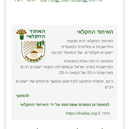
גודל פונט
הדפס
דוא"ל
זוהר
הדר עם
חבצלת השרון
האיחוד החקלאי
חמרה
האיחוד החקלאי היא תנועת
התיישבות א-פוליטית המאגדת
חרב לאת
יישובים חקלאיים. של המעמד הבינוני
התנועה הייתה אחת התנועות
יבול (מורג)
המיישבות בארץ ישראל ובמסגרתה הוקמו יישובים רבים
מאז שנות ה-20 של המאה ה-20.
יקנעם
כיום, פועלת התנועה לקידומם והמשך פיתוחם של יישובים
כליל
רבים
להמשך
יד השמונה
למאמרים נוספים שפורסמו על ידי האיחוד החקלאי
כפר אביב
אתר:
https://ihaklai.org.il
כפר ביאליק