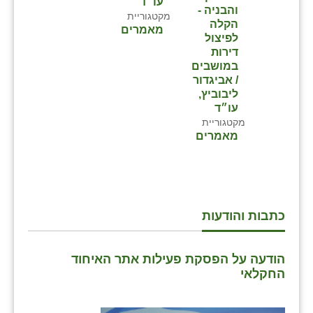
עו״ד
והבניה -
מקטגוריית
שבי ציון
הקלה
מאמרים
לפיצול
שדה ורבורג
דירות
במושבים
שדה צבי
/ אביגדור
ליבוביץ,
שדמה
עו״ד
מקטגוריית
שכניה
מאמרים
תלמי יוסף
בוסתן הגליל
כתבות והודעות
הודעה על הפסקת פעילות אתר האיחוד
החקלאי