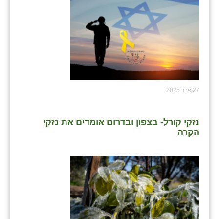
כפר הרי״ף
כפר מישר
כפר מע״ש
כפר מרדכי
כפר סבא (אגרא)
27 פבר 2025
כפר שמריהו
נזקי קורל- בצפון ובדרום אומדים את נזקי
מגשימים
הקרה
מישר
מכורה
מנחמיה
נאות הכיכר