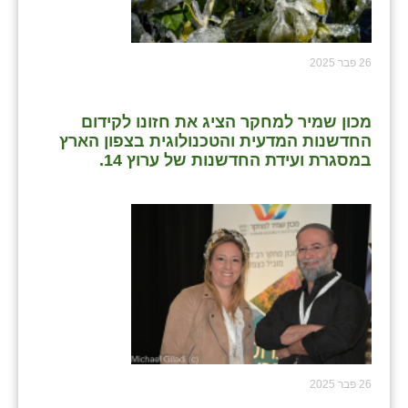
נווה אטי״ב
נהריה (אג״ש)
26 פבר 2025
ניר צבי
עין חצבה
מכון שמיר למחקר הציג את חזונו לקידום
החדשנות המדעית והטכנולוגית בצפון הארץ
עין תמר
במסגרת ועידת החדשנות של ערוץ 14.
עמרים
קורנית
קלחים
רועי
רימונים
רמות השבים
26 פבר 2025
רמת הדר