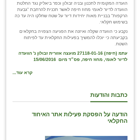
הועדה המקומית לתכנון ובניה זבולון וכפר ביאליק נגד החלטת
זוהר
הוועדה לדיור לאומי מחוז חיפה לאשר תכנית להרחבת "גבעת
הרקפות" בבניית מאות יחידות דיור על שטח שחלקו היה עד כה
הדר עם
בשימוש חקלאי.
חבצלת השרון
נקבע כי הוועדה שקלה ואיזנה את הפגיעה הצפויה בחקלאים
בקביעתה כי יוכלו להמשיך בפעילות החקלאית עד לפיתוח
חמרה
השטח.
עתמ (חיפה) 27118-01-16 מועצה אזורית זבולון נ' הוועדה
חרב לאת
לדיור לאומי, מחוז חיפה, פס״ד מיום 15/06/2016
יבול (מורג)
קרא עוד...
יקנעם
כליל
כתבות והודעות
יד השמונה
הודעה על הפסקת פעילות אתר האיחוד
כפר אביב
החקלאי
כפר ביאליק