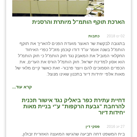
בני ציון
בצרה
⁨הארכת תוקף הותמ"ל מיותרת והרסנית⁩
בקעות
02 ינו 2018
כתבות
בתגובה לבקשת שר האוצר מועדת הפנים להאריך את תוקף
ֿגבעת שפירא
הותמ"ל בשנה אומר עו"ד דודו קוכמן מזכ"ל כפרי האיחוד
החקלאי המוביל את המאבק נגד חוק הותמ"ל כי חוק הותמ"ל
גן הדרום
הוא אסון למדינת ישראל. חוק הותמ"ל הורס את הערים, את
הכפרים הסמוכים להם ויוצר פרבור- זאת כאשר קיים מלאי של
גן השומרון
מאות אלפי יחידות דיור בתכנון שאינו מנוצל.
גני עם
קרא עוד...
גני יהודה
דחיית עתירת כפר ביאליק נגד אישור תכנית
גנות
להרחבת "גבעת הרקפות" ע"י בניית מאות
יחידות דיור
ורד יריחו
27 יונ 2016
פסקי דין
דקל
בית המשפט דחה תביעה שהגישו המועצה האזורית זבולון,