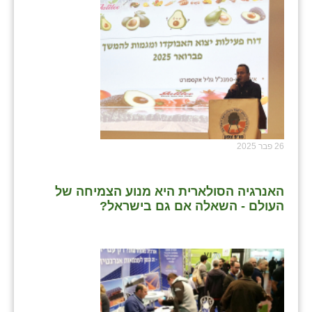
נווה אטי״ב
נהריה (אג״ש)
ניר צבי
עין חצבה
עין תמר
עמרים
26 פבר 2025
קורנית
האנרגיה הסולארית היא מנוע הצמיחה של
קלחים
העולם - השאלה אם גם בישראל?
רועי
רימונים
רמות השבים
רמת הדר