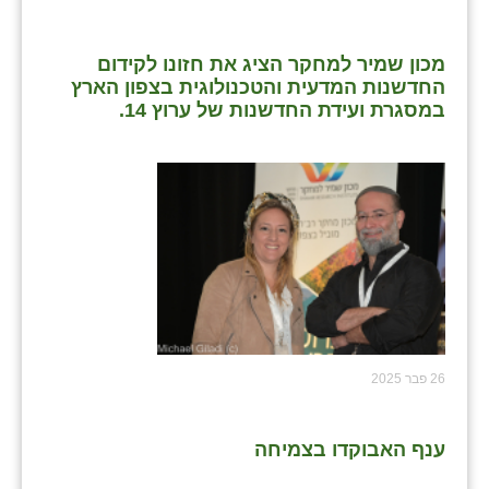
כפר הרי״ף
כפר מישר
מכון שמיר למחקר הציג את חזונו לקידום
החדשנות המדעית והטכנולוגית בצפון הארץ
כפר מע״ש
במסגרת ועידת החדשנות של ערוץ 14.
כפר מרדכי
כפר סבא (אגרא)
כפר שמריהו
מגשימים
מישר
מכורה
26 פבר 2025
מנחמיה
נאות הכיכר
ענף האבוקדו בצמיחה