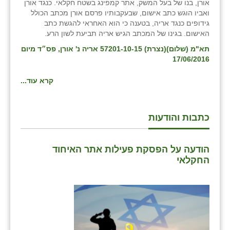
אורן, בנו של בעל המשק, אתר קמפינג בשטח חקלאי. כנגד אורן
ואביו הוגש כתב אישום, שבעקבותיו פרסם אורן מכתב הכולל
בני ציון
גידופים כנגד אריה, בטענה כי הוא האחראי להגשת כתב
האישום. בגינו של המכתב הגיש אריה תביעת לשון הרע.
בצרה
תא"מ (שלום)(נצרת) 57201-10-15 אריה נ' אורן, פס״ד מיום
בקעות
17/06/2016
ֿגבעת שפירא
קרא עוד...
גן הדרום
גן השומרון
כתבות והודעות
גני עם
הודעה על הפסקת פעילות אתר האיחוד
גני יהודה
החקלאי
גנות
ורד יריחו
דקל