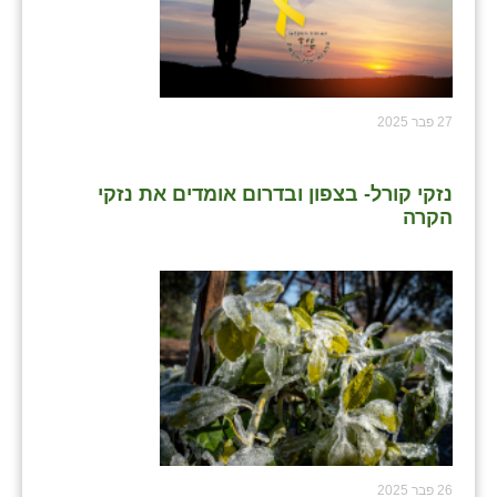
זוהר
הדר עם
חבצלת השרון
27 פבר 2025
חמרה
נזקי קורל- בצפון ובדרום אומדים את נזקי
חרב לאת
הקרה
יבול (מורג)
יקנעם
כליל
יד השמונה
כפר אביב
כפר ביאליק
26 פבר 2025