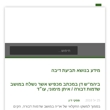
דף הבית
על האיחוד החקלאי
אידאה ומעש
כפרי האיחוד החקלאי
אודים
תנועת הנוער
בעלי תפקיד בתנועה
אילניה
לוח אירועים
חברי מזכירות האיחוד החקלאי
בית ינאי
לוח מודעות
חברי ועדת הביקורת
מידע בנושא תביעת דיבה
צור קשר
בית יצחק
פרסום מודעה
ועידות האיחוד החקלאי
ביהמ"ש דן במכתב מכפיש אשר נשלח במושב
ביתן אהרון
שדמות דבורה / איתן מימוני, עו״ד
בן נון
25 יול 2016
פסקי דין
בסמוך למשקו החקלאי של אריה במושב שדמות דבורה, הקים
בני נצרים