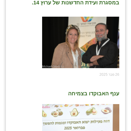
נווה אטי״ב
במסגרת ועידת החדשנות של ערוץ 14.
נהריה (אג״ש)
ניר צבי
עין חצבה
עין תמר
עמרים
קורנית
26 פבר 2025
קלחים
ענף האבוקדו בצמיחה
רועי
רימונים
רמות השבים
רמת הדר