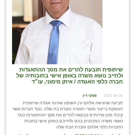
בני ציון
בצרה
בקעות
ֿגבעת שפירא
גן הדרום
גן השומרון
שיתופית תובעת להרים את מסך ההתאגדות
ולחייב נושא משרה באופן אישי בחובותיה של
גני עם
חברה כלפי האגודה / איתן מימוני, עו״ד
גני יהודה
30 אוג 2018
פסקי דין
תביעה שהגישה אלתם עין השופט שהינה אגודה שיתופית
גנות
העוסקת בייצור מוצרי תאורה וחברת בת שלה, כנגד חברות אשר
קיבלו מהן שירותים בבקשה להרים את מסך ההתאגדות כנגד
ורד יריחו
נושאי משרה המכהנים בהם ולחייבם באופן אישי בחובות
החברות כלפי אלתם וחברת הבת שלה.
דקל