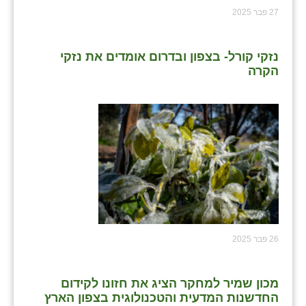
כפר הרי״ף
27 פבר 2025
כפר מישר
נזקי קורל- בצפון ובדרום אומדים את נזקי
כפר מע״ש
הקרה
כפר מרדכי
כפר סבא (אגרא)
כפר שמריהו
מגשימים
מישר
מכורה
26 פבר 2025
מנחמיה
נאות הכיכר
מכון שמיר למחקר הציג את חזונו לקידום
החדשנות המדעית והטכנולוגית בצפון הארץ