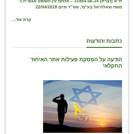
ת"א (נצרת) 31954-06-14 – אלתם עין השופט אגש"ח נ'
זוהר
משה שאלתיאל בע"מ', פס״ד מיום 22/04/2018
הדר עם
קרא עוד...
חבצלת השרון
כתבות והודעות
חמרה
חרב לאת
הודעה על הפסקת פעילות אתר האיחוד
יבול (מורג)
החקלאי
יקנעם
כליל
יד השמונה
כפר אביב
כפר ביאליק