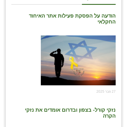
כפר הרי״ף
כפר מישר
הודעה על הפסקת פעילות אתר האיחוד
החקלאי
כפר מע״ש
כפר מרדכי
כפר סבא (אגרא)
כפר שמריהו
מגשימים
מישר
27 פבר 2025
מכורה
מנחמיה
נזקי קורל- בצפון ובדרום אומדים את נזקי
הקרה
נאות הכיכר