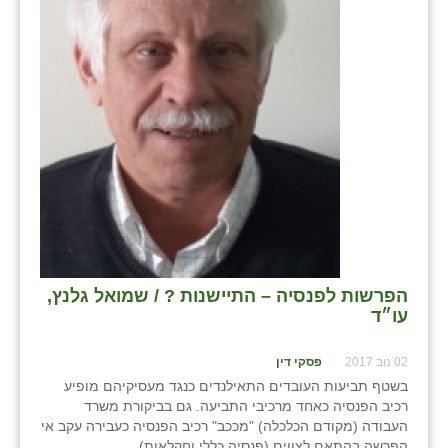
בני ציון
בצרה
בקעות
ֿגבעת שפירא
גן הדרום
גן השומרון
גני עם
הפרשות לפנסיה – התיישנות ? / שמואל גלנץ,
גני יהודה
עו״ד
גנות
02 נוב 2017
פסקי דין
ורד יריחו
בשטף תביעות העובדים התאילנדים כנגד מעסיקיהם מופיע
רכיב הפנסיה כאחד מרכיבי התביעה. גם בביקורת משרד
דקל
העבודה (מקודם הכלכלה) "מככב" רכיב הפנסיה כעבירה עקב אי
הפרשה בהתאם לצווים (פנסיה כללי וחקלאות).