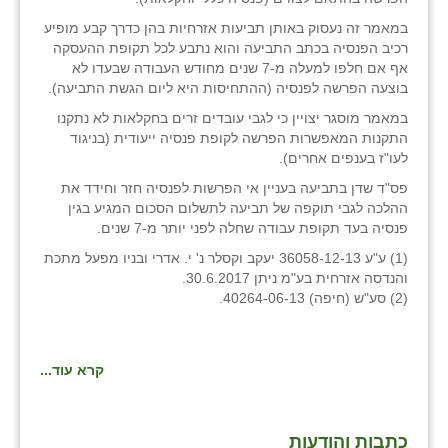
זוהר
במאמר זה נעסוק באותן תביעות אזרחיות בהן כדרך קבע מופיע
רכיב הפנסיה בכתב התביעה והוא נתבע לכל תקופת ההעסקה
הדר עם
אף אם חלפו למעלה מ-7 שנים מחודש העבודה שבעדו לא
בוצעה הפרשה לפנסיה (ההתחיסות היא ליום הגשת התביעה).
חבצלת השרון
במאמר מוסגר יצויין כי לגבי עובדים זרים בחקלאות לא נתקנו
חמרה
התקנות המאפשרות הפרשה לקופת פנסיה ייעודית (בניגוד
לעו"ז בענפים אחרים).
חרב לאת
פס"ד שדן בתביעה בעניין אי הפרשות לפנסיה חזר וחידד את
ההלכה לגבי תוקפה של תביעה לתשלום הסכום המגיע בגין
יבול (מורג)
פנסיה בעד תקופת עבודה שחלה לפני יותר מ-7 שנים.
יקנעם
(1) ע"ע 36058-12-13 יעקב וקסלר נ' י. אדרי ובניו מפעל מתכת
והנדסה אזרחית בע"מ ניתן 30.6.2017.
(2) סע"ש (חיפה) 40264-06-13.
כליל
יד השמונה
קרא עוד...
כפר אביב
כפר ביאליק
כתבות והודעות