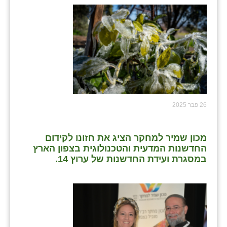
נווה אטי״ב
נהריה (אג״ש)
ניר צבי
עין חצבה
עין תמר
עמרים
26 פבר 2025
קורנית
מכון שמיר למחקר הציג את חזונו לקידום
קלחים
החדשנות המדעית והטכנולוגית בצפון הארץ
במסגרת ועידת החדשנות של ערוץ 14.
רועי
רימונים
רמות השבים
רמת הדר