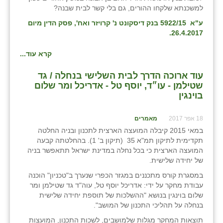
כפר הרי״ף
למשכנתא שלקחו ההורים, גם בלי קשר לבית שבנה?
ע"א 5922/15 בנק דיסקונט נ' קרויזר ואח', פסק הדין מיום
כפר מישר
26.4.2017.
כפר מע״ש
קרא עוד...
כפר מרדכי
עוד ארוכה הדרך לבית השלישי בנחלה / גד
כפר סבא (אגרא)
שטילמן - עו״ד, יוסף טל - אדריכל ומר שלום
בוינגין
כפר שמריהו
18 אפר 2017
מאמרים
מגשימים
במאי 2015 קיבלה המועצה הארצית לתכנון ובניה החלטה
תקדימית לתיקון תמ"א 35 (תיקון ב' 1). בהחלטתה קבעה
מישר
המועצה הארצית כי בכל נחלה במדינת ישראל תתאפשר בניה
של יחידה שלישית.
מכורה
במסגרת קורס מתכננים במגזר הכפרי שנערך ב"טכניון" הוכנה
מנחמיה
עבודת מחקר על ידי: אדריכל יוסף טל, עוה"ד גד שטילמן ומר
שלום בוינגין בנושא "ההשלכות של תוספת יחידה שלישית
נאות הכיכר
בנחלה על תהליכי התכנון של המושב".
תוצאות המחקר מגלות שלמושבים, לשכות התכנון, המועצות