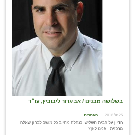
בני ציון
בצרה
בקעות
ֿגבעת שפירא
גן הדרום
גן השומרון
גני עם
גני יהודה
בשלושה מבנים / אביגדור ליבוביץ, עו״ד
גנות
25 יול 2018
מאמרים
ורד יריחו
הדיון על הבית השלישי בנחלה מחייב כל מושב לבחון שאלה
דקל
מרכזית - פנינו לאן?