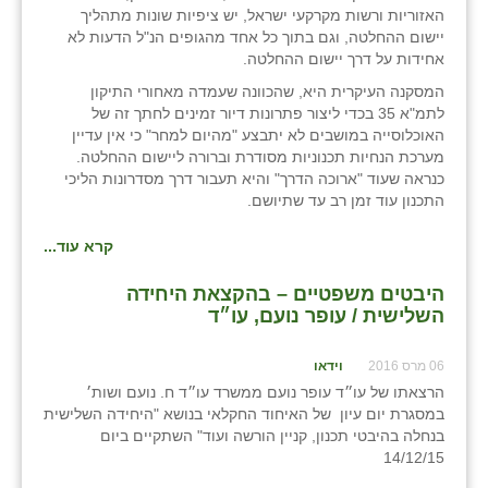
נווה אטי״ב
האזוריות ורשות מקרקעי ישראל, יש ציפיות שונות מתהליך
יישום ההחלטה, וגם בתוך כל אחד מהגופים הנ"ל הדעות לא
נהריה (אג״ש)
אחידות על דרך יישום ההחלטה.
ניר צבי
המסקנה העיקרית היא, שהכוונה שעמדה מאחורי התיקון
לתמ"א 35 בכדי ליצור פתרונות דיור זמינים לחתך זה של
עין חצבה
האוכלוסייה במושבים לא יתבצע "מהיום למחר" כי אין עדיין
מערכת הנחיות תכנוניות מסודרת וברורה ליישום ההחלטה.
עין תמר
כנראה שעוד "ארוכה הדרך" והיא תעבור דרך מסדרונות הליכי
התכנון עוד זמן רב עד שתיושם.
עמרים
קרא עוד...
קורנית
היבטים משפטיים – בהקצאת היחידה
קלחים
השלישית / עופר נועם, עו״ד
רועי
06 מרס 2016
וידאו
הרצאתו של עו״ד עופר נועם ממשרד עו״ד ח. נועם ושות׳
רימונים
במסגרת יום עיון של האיחוד החקלאי בנושא "היחידה השלישית
בנחלה בהיבטי תכנון, קניין הורשה ועוד" השתקיים ביום
רמות השבים
14/12/15
רמת הדר