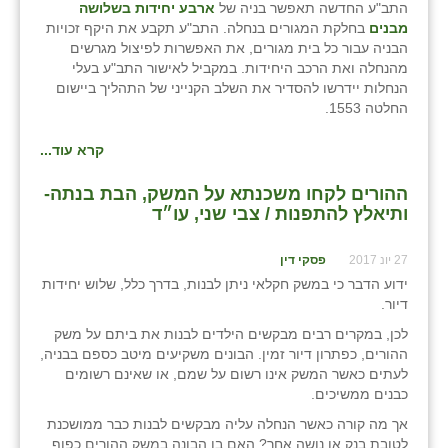
התב"ע החדשה תאפשר בניה של
ארבע יחידות בשלושה
זוהר
מבנים
בחלקת המגורים בנחלה. התב"ע תקבע את היקף זכויות
הבניה עבור כל בית מגורים, את האפשרות לפיצול מגרשים
הדר עם
מהנחלה ואת הרכב היחידות. במקביל לאישור התב"ע בעלי
הנחלות יידרשו להסדיר את השלב הקנייני של התהליך ביישום
חבצלת השרון
החלטה 1553.
חמרה
קרא עוד...
חרב לאת
ההורים לקחו משכנתא על המשק, הבת בנתה-
ותיאלץ להתפנות / צבי שני, עו״ד
יבול (מורג)
יקנעם
27 יונ 2017
פסקי דין
ידוע הדבר כי במשק חקלאי ניתן לבנות, בדרך כלל, שלוש יחידות
כליל
דיור.
לכן, במקרים רבים מבקשים הילדים לבנות את ביתם על משק
יד השמונה
ההורים, כפתרון דיור זמין. הבונים משקיעים מיטב כספם בבניה,
לעתים כאשר המשק אינו רשום על שמם, או שאינם רשומים
כפר אביב
כבנים ממשיכים.
כפר ביאליק
אך מה קורה כאשר הנחלה עליה מבקשים לבנות כבר ממושכנת
לטובת בנק או נושה אחר? האם בן הבונה במשק ההורים כפוף