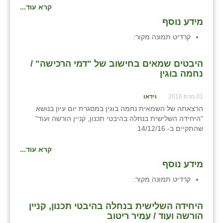
קרא עוד...
שבי ציון
מידע נוסף
שדה ורבורג
קרדיט תמונה
מקור:
שדה צבי
היבטים שמאים בחישוב של "דמי הרכישה" /
נחמה בוגין
שדמה
שכניה
01 מרס 2016
וידאו
הרצאתה של השמאית נחמה בוגין במסגרת יום עיון בנושא
תלמי יוסף
"היחידה השלישית בנחלה בהיבטי תכנון, קניין הורשה ועוד"
שהתקיים ב- 14/12/16
בוסתן הגליל
קרא עוד...
מידע נוסף
קרדיט תמונה
מקור:
היחידה השלישית בנחלה בהיבטי תכנון, קניין
הורשה ועוד / עמיר ריטוב