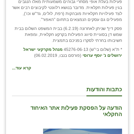
פעילות בעלת אופי מסחרי גבוהים משמעותית מאלו הנגבים
זוהר
בגין פעילות חקלאית. מדובר בנושא רלוונטי לקיבוצים רבים אשר
לצד פעילויות חקלאיות מובהקות (רפת, לולים, גד"ש וכו'),
הדר עם
מפעילים גם עסקים הנמצאים בתחום "האפור".
פסק דין* שניתן לאחרונה (6.2.19) בבית המשפט השלום בבית
חבצלת השרון
שמש דן בסוגיית סיווג הפעילות בקרקע חקלאית, ומפאת
חשיבותו בחרתי לסקרו בפניכם בתמצית.
חמרה
* ת"א (שלום בי"ש) 45276-06-13
מנהל מקרקעי ישראל
חרב לאת
ירושלים נ' יוסף ערוסי
(פורסם בנבו, 06.02.2019)
יבול (מורג)
קרא עוד...
יקנעם
כתבות והודעות
כליל
יד השמונה
הודעה על הפסקת פעילות אתר האיחוד
כפר אביב
החקלאי
כפר ביאליק