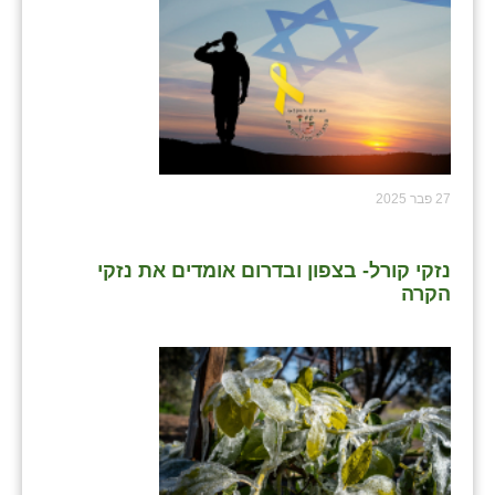
כפר הרי״ף
כפר מישר
כפר מע״ש
כפר מרדכי
כפר סבא (אגרא)
27 פבר 2025
כפר שמריהו
נזקי קורל- בצפון ובדרום אומדים את נזקי
מגשימים
הקרה
מישר
מכורה
מנחמיה
נאות הכיכר