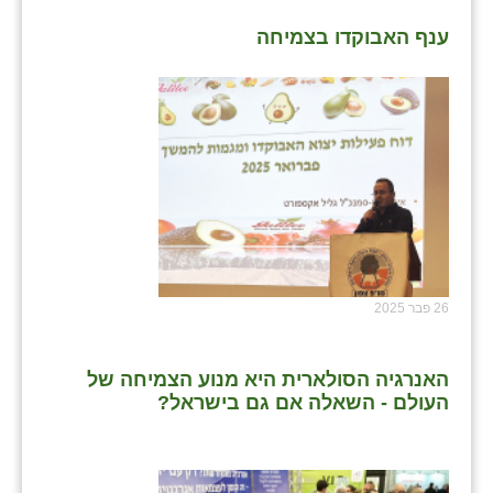
ענף האבוקדו בצמיחה
שבי ציון
שדה ורבורג
שדה צבי
שדמה
שכניה
תלמי יוסף
בוסתן הגליל
26 פבר 2025
האנרגיה הסולארית היא מנוע הצמיחה של
העולם - השאלה אם גם בישראל?