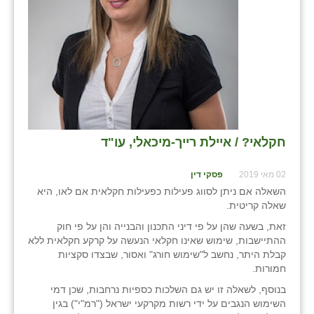
בני ציון
בצרה
בקעות
ֿגבעת שפירא
גן הדרום
חקלאי? / איילת רייך-מיכאלי, עו"ד
גן השומרון
02 מאי 2019
פסקי דין
גני עם
השאלה אם ניתן לסווג פעילות כפעילות חקלאית אם לאו, היא
שאלה קריטית.
גני יהודה
זאת, בשעה שהן על פי דיני התכנון והבנייה והן על פי חוק
ההתיישבות, שימוש שאינו חקלאי הנעשה על קרקע חקלאית ללא
גנות
קבלת היתר, נחשב ל"שימוש חורג" ואסור, שבצדו סקציות
חמורות.
ורד יריחו
בנוסף, לשאלה זו יש גם השלכות כספיות נרחבות, שכן דמי
דקל
השימוש הנגבים על ידי רשות מקרקעי ישראל ("רמ"י") בגין