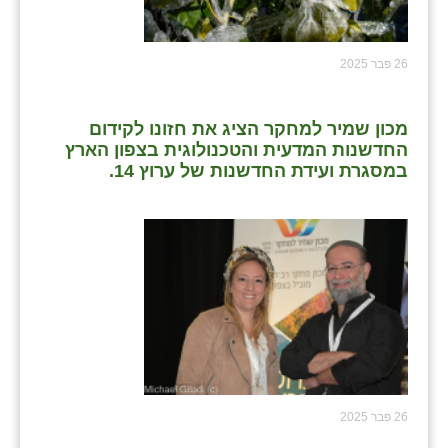
נווה אטי״ב
נהריה (אג״ש)
26 פבר 2025
ניר צבי
עין חצבה
מכון שמיר למחקר הציג את חזונו לקידום
החדשנות המדעית והטכנולוגית בצפון הארץ
עין תמר
במסגרת ועידת החדשנות של ערוץ 14.
עמרים
קורנית
קלחים
רועי
רימונים
רמות השבים
26 פבר 2025
רמת הדר