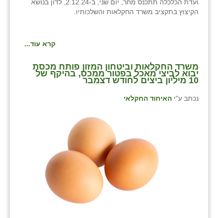
נווה אטי״ב
ועדת הכלכלה תתכנס מחר, יום שני, ב-2.12.24, לדון בנושא
הקיצוץ בתקציב משרד החקלאות והשלכותיו.
נהריה (אג״ש)
ניר צבי
קרא עוד...
עין חצבה
משרד החקלאות וביטחון המזון פותח מכסת
יבוא לביצי מאכל בפטור ממכס, בהיקף של
עין תמר
10 מיליון ביצים לחודש דצמבר
נכתב ע"י
האיחוד החקלאי
עמרים
קורנית
קלחים
רועי
רימונים
רמות השבים
רמת הדר