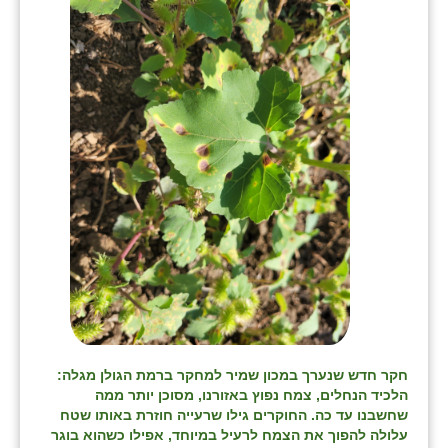
זוהר
הדר עם
חבצלת השרון
חמרה
חרב לאת
יבול (מורג)
יקנעם
כליל
יד השמונה
חקר חדש שנערך במכון שמיר למחקר ברמת הגולן מגלה:
כפר אביב
הלכיד הנחלים, צמח נפוץ באזורנו, מסוכן יותר ממה
שחשבנו עד כה. החוקרים גילו שרעייה חוזרת באותו שטח
כפר ביאליק
עלולה להפוך את הצמח לרעיל במיוחד, אפילו כשהוא בוגר