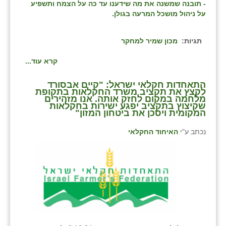
- תובנה שמשנה את מה שידענו עד כה על הצמח ותשפיע
כפר הרי״ף
על ניהול מושכל המרעה בגולן.
כפר מישר
תגיות:
מכון שמיר למחקר
כפר מע״ש
קרא עוד...
כפר מרדכי
התאחדות חקלאי ישראל: "קיים אבסורד
כפר סבא (אגרא)
לקצץ את תקציב משרד החקלאות בתקופת
מלחמה במקום לחזק אותה. אנו מזהירים
שקיצוץ בתקציב יפגע ישירות בחקלאות
כפר שמריהו
המקומית ויסכן את ביטחון המזון"
מגשימים
נכתב ע"י
האיחוד החקלאי
מישר
מכורה
מנחמיה
נאות הכיכר