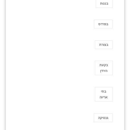
בננות
בפרדס
בצורת
בקעת
הירדן
בתי
אריזה
גנטיקה