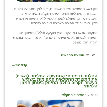
סגן ראש הממשלה ושר המשפטים, יריב לוין, חתם על תקנות
העבירות המינהליות (כניסה לשטח חקלאי), שיחזקו את
האכיפה נגד מי שפולש לשטח חקלאי ללא הרשאה או הצדק
כדין. זאת על ידי הפיכת העבירה לעבירה כלכלית.
התקנות גובשו במחלקת ייעוץ וחקיקה (פלילי) בשיתוף עם
המשרד לבטחון לאומי ומשטרת ישראל, ואושרו הבוקר בוועדת
חוקה, חוק ומשפט.
תגיות:
פשיעה חקלאית
קרא עוד...
החלטה דרמטית: הממשלה החליטה להגדיל
את התוצרת החקלאית המקומית בשליש
בעשור הקרוב כחלק מחיזוק ביטחון המזון
הלאומי
נכתב ע"י
האיחוד החקלאי