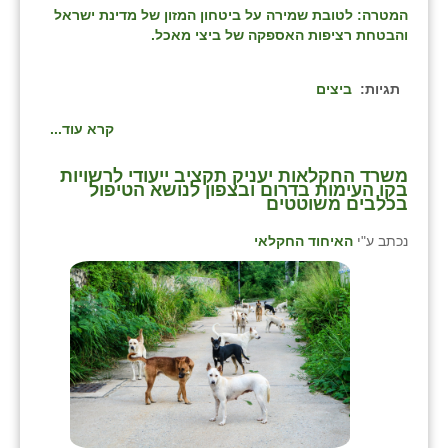
המטרה: לטובת שמירה על ביטחון המזון של מדינת ישראל
שבי ציון
והבטחת רציפות האספקה של ביצי מאכל.
שדה ורבורג
תגיות:
ביצים
שדה צבי
קרא עוד...
שדמה
משרד החקלאות יעניק תקציב ייעודי לרשויות
בקו העימות בדרום ובצפון לנושא הטיפול
שכניה
בכלבים משוטטים
תלמי יוסף
נכתב ע"י
האיחוד החקלאי
בוסתן הגליל