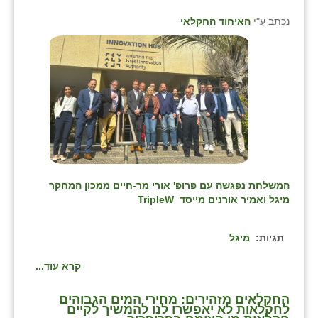
נכתב ע"י
האיחוד החקלאי
המשלחת נפגשה עם פרופ' אורי מר
-
חיים ממכון המחקר
מיגל ואמיר אורנים מייסד
TripleW
תגיות:
מיגל
קרא עוד...
⁨החקלאים מזהירים: מחירי המים הגבוהים
לחקלאות לא יאפשרו לנו להמשיך לקיים