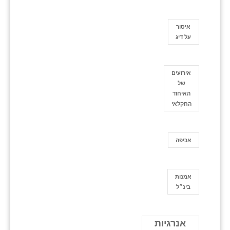
איסור
על דיג
אירועים
של
האיחוד
החקלאי
אכיפה
אמנות
בינ״ל
אנרגיות