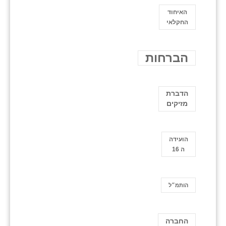
האיחוד
החקלאי
הברחות
הדברת
מזיקים
הועידה
ה 16
הותמ״ל
החברה