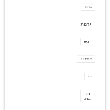
גפנים
גרנות
דבש
דובדבנים
דיג
דיני
עבודה