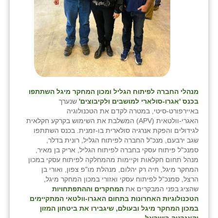
מנהלי החברה לפיתוח הגליל ומכון המחקר מיגל השתתפו
בכנס 'אגרו-סולארי למושבים ולקיבוצים'
שנערך
באיירפורט-סיטי, במטרה לקדם את הטכנולוגיה
האגרי-וולטאית (APV) המשלבת את השימוש בקרקע חקלאית
לגידולים והפקת אנרגיה סולארית בו-זמנית. בכנס השתתפו
שגב ירבעם, מנכ"ל החברה לפיתוח הגליל, רונית בדלר,
סמנכ"ל פיתוח עסקי בחברה לפיתוח הגליל, אריק בן מאיר,
מנהל תחום חקלאות וקיימות מהמחלקה לפיתוח עסקי במכון
המחקר מיגל, חיה רק יהלום, מנהלת מו"פ צפון, ואורי בן
הרצל, סמנכ"ל לפיתוח עסקי ואזורי במכון המחקר מיגל,
שהציג בפני המבקרים את
המחקרים וההתפתחויות
הטכנולוגיות האחרונות בתחום האגרו-וולטאי המתקיימים
במכון המחקר מיגל ובעולם, שיגבירו את ביטחון המזון
והאנרגיה בישראל
.