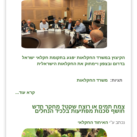
בני ציון
בצרה
בקעות
ֿגבעת שפירא
גן הדרום
הקיצוץ במשרד החקלאות יפגע בתקומת חקלאי ישראל
בדרום ובצפון ויימחוק את החקלאות הישראלית
גן השומרון
תגיות:
משרד החקלאות
גני עם
קרא עוד...
גני יהודה
גנות
צמח תמים או רוצח שקט? מחקר חדש
חושף סכנות מפתיעות בלכיד הנחלים
ורד יריחו
נכתב ע"י
האיחוד החקלאי
דקל