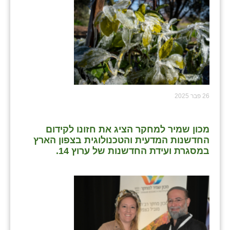
כפר הרי״ף
כפר מישר
כפר מע״ש
כפר מרדכי
כפר סבא (אגרא)
26 פבר 2025
כפר שמריהו
מגשימים
מכון שמיר למחקר הציג את חזונו לקידום
החדשנות המדעית והטכנולוגית בצפון הארץ
מישר
במסגרת ועידת החדשנות של ערוץ 14.
מכורה
מנחמיה
נאות הכיכר