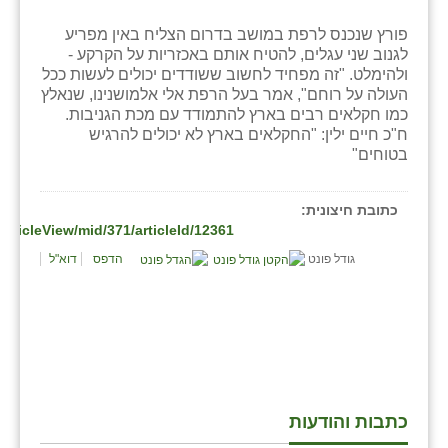
בני ציון
פורץ שנכנס לרפת במושב בדרום הצליח באין מפריע
לגנוב שני עגלים, להטיח אותם באכזריות על הקרקע -
בצרה
ולהימלט. "זה מפחיד לחשוב ששודדים יכולים לעשות ככל
העולה על רוחם", אמר בעל הרפת אלי אלמושנינו, שנאלץ
בקעות
כמו חקלאים רבים בארץ להתמודד עם מכת הגניבות.
ח"כ חיים ילין: "החקלאים בארץ לא יכולים להרגיש
ֿגבעת שפירא
בטוחים"
גן הדרום
כתובת חיצונית:
גן השומרון
cleView/mid/371/articleId/12361
גודל פונט
הדפס
דוא"ל
גני עם
גני יהודה
גנות
ורד יריחו
כתבות והודעות
דקל