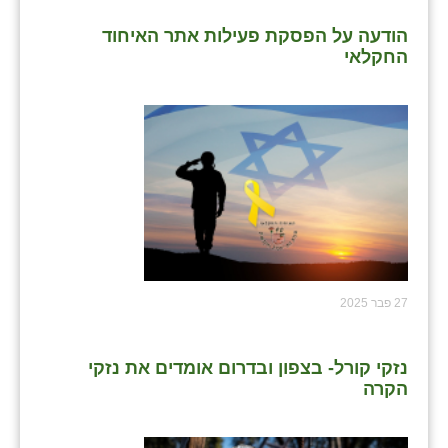
זוהר
הודעה על הפסקת פעילות אתר האיחוד
החקלאי
הדר עם
חבצלת השרון
חמרה
חרב לאת
יבול (מורג)
יקנעם
כליל
27 פבר 2025
יד השמונה
נזקי קורל- בצפון ובדרום אומדים את נזקי
כפר אביב
הקרה
כפר ביאליק