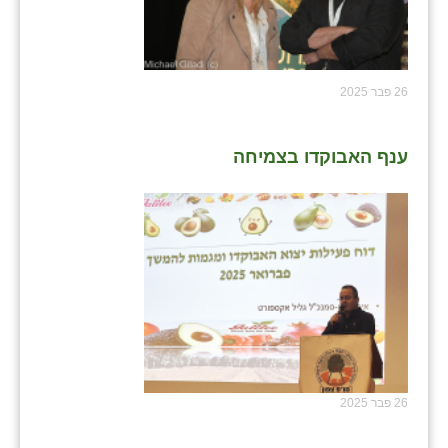
נווה אטי״ב
נהריה (אג״ש)
ניר צבי
26 פבר 2025
עין חצבה
ענף האבוקדו בצמיחה
עין תמר
עמרים
קורנית
קלחים
רועי
רימונים
רמות השבים
26 פבר 2025
רמת הדר