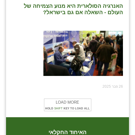
האנרגיה הסולארית היא מנוע הצמיחה של
שבי ציון
העולם - השאלה אם גם בישראל?
שדה ורבורג
שדה צבי
שדמה
שכניה
תלמי יוסף
בוסתן הגליל
26 פבר 2025
LOAD MORE
HOLD
SHIFT
KEY TO LOAD ALL
האיחוד החקלאי