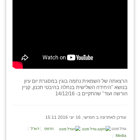
זוהר
הדר עם
חבצלת השרון
חמרה
חרב לאת
יבול (מורג)
יקנעם
הרצאתה של השמאית נחמה בוגין במסגרת יום עיון
בנושא "היחידה השלישית בנחלה בהיבטי תכנון, קניין
כליל
הורשה ועוד" שהתקיים ב- 14/12/16
יד השמונה
עודכן לאחרונה ב חמישי, 16 יוני 2016 15:11
כפר אביב
גודל פונט
הדפס
דוא"ל
כפר ביאליק
Media