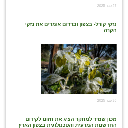
27 פבר 2025
שבי ציון
שדה ורבורג
נזקי קורל- בצפון ובדרום אומדים את נזקי
הקרה
שדה צבי
שדמה
שכניה
תלמי יוסף
בוסתן הגליל
26 פבר 2025
מכון שמיר למחקר הציג את חזונו לקידום
החדשנות המדעית והטכנולוגית בצפון הארץ