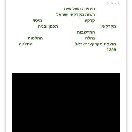
:
בני ציון
היחידה השלישית
רשות מקרקעי ישראל
בצרה
קרקע
מיסוי
מקרקעין
תכנון ובניה
בקעות
התיישבות
נחלה
החלטות
ֿגבעת שפירא
מועצת מקרקעי ישראל
החלטה
1399
גן הדרום
גן השומרון
גני עם
גני יהודה
גנות
ורד יריחו
דקל