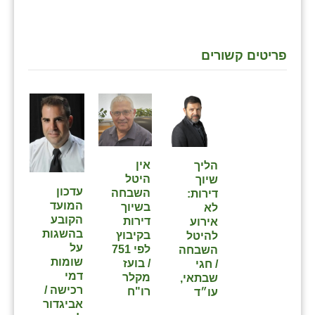
כפר הרי״ף
כפר מישר
פריטים קשורים
כפר מע״ש
כפר מרדכי
כפר סבא (אגרא)
כפר שמריהו
אין
הליך
מגשימים
היטל
שיוך
עדכון
השבחה
דירות:
מישר
המועד
בשיוך
לא
הקובע
דירות
אירוע
מכורה
בהשגות
בקיבוץ
להיטל
על
לפי 751
השבחה
מנחמיה
שומות
/ בועז
/ חגי
דמי
מקלר
שבתאי,
נאות הכיכר
רכישה /
רו"ח
עו״ד
אביגדור