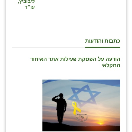
נווה אטי״ב
ליבוביץ,
עו״ד
נהריה (אג״ש)
ניר צבי
עין חצבה
כתבות והודעות
עין תמר
הודעה על הפסקת פעילות אתר האיחוד
עמרים
החקלאי
קורנית
קלחים
רועי
רימונים
רמות השבים
רמת הדר