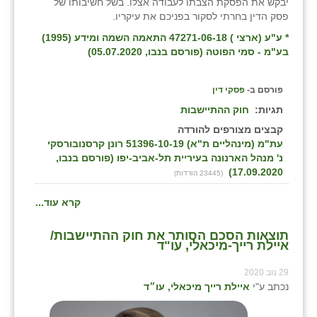
יבקש את הפסקת הצבתו לעבודה אצלו. בשל חשיבותו של
זוהר
פסק הדין בחרתי לסקור בפניכם את עיקריו.
* ע"ע (ארצי ) 47271-06-18 התאמה השמה ומידע (1995)
הדר עם
בע"מ - סמי הפוטה (פורסם בנבו, 05.07.2020)
חבצלת השרון
פורסם ב-
פסקי דין
חמרה
תגיות:
חוק ההתיישבות
חרב לאת
קבצים מצורפים להורדה
עת"מ (מינהליים ת"א) 51396-10-19 רונן קרסנובורסקי
יבול (מורג)
נ' מנהל הארנונה בעיריית תל-אביב-יפו (פורסם בנבו,
17.09.2020)
(23445 הורדות)
יקנעם
קרא עוד...
כליל
תוצאות הסכם הסותר את חוק ההתיישבות/
יד השמונה
איילת רייך-מיכאלי, עו"ד
כפר אביב
29 נוב 2020
נכתב ע"י
איילת רייך מיכאלי, עו״ד
כפר ביאליק