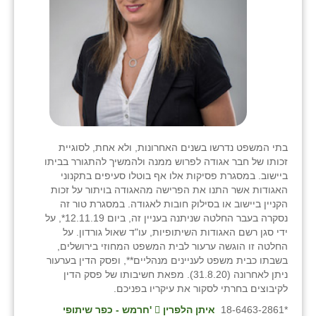
בתי המשפט נדרשו בשנים האחרונות, ולא אחת, לסוגיית
זכותו של חבר אגודה לפרוש ממנה ולהמשיך להתגורר בביתו
ביישוב. במסגרת פסיקות אלו אף בוטלו סעיפים בתקנוני
האגודות אשר התנו את הפרישה מהאגודה בויתור על זכות
הקניין ביישוב או בסילוק חובות לאגודה. במסגרת טור זה
נסקרה בעבר החלטה שניתנה בעניין זה, ביום 12.11.19*, על
ידי סגן רשם האגודות השיתופיות, עו"ד שאול גורדון. על
החלטה זו הוגשה ערעור לבית המשפט המחוזי בירושלים,
בשבתו כבית משפט לעניינים מנהליים**, ופסק הדין בערעור
ניתן לאחרונה (31.8.20). מפאת חשיבותו של פסק הדין
לקיבוצים בחרתי לסקור את עיקריו בפניכם.
*18-6463-2861
איתן הלפרין
 '
חרמש - כפר שיתופי