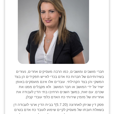
בני ציון
בצרה
בקעות
ֿגבעת שפירא
גן הדרום
גן השומרון
גני עם
חברי מושבים ומושבים, כמו הרבה מעסיקים אחרים, נעזרים
בשירותיהם של חברות כח אדם בכדי לאייש תפקידים הן בצד
גני יהודה
המשקי והן בצד הקהילתי. עובדים אלו אינם מועסקים באופן
ישיר על ידי המושב או חבר המושב ולא מקבלים ממנו את
גנות
שכרם. עם זאת, במשך השנים הרחיבו בתי הדין לעבודה את
אחריותו של מזמין שירותי כח האדם כלפי עובדי קבלן.
ורד יריחו
פסק דין שניתן לאחרונה (5.7.20)* בבית הדין ארצי לעבודה דן
דקל
בשאלת חובתו של מעסיק לקיים שימוע לעובד כח אדם בטרם