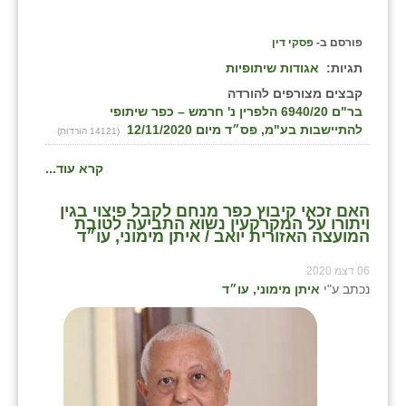
פורסם ב-
פסקי דין
תגיות:
אגודות שיתופיות
קבצים מצורפים להורדה
בר"ם 6940/20 הלפרין נ' חרמש – כפר שיתופי
להתיישבות בע"מ, פס״ד מיום 12/11/2020
(14121 הורדות)
קרא עוד...
האם זכאי קיבוץ כפר מנחם לקבל פיצוי בגין
ויתורו על המקרקעין נשוא התביעה לטובת
המועצה האזורית יואב / איתן מימוני, עו״ד
06 דצמ 2020
נכתב ע"י
איתן מימוני, עו״ד