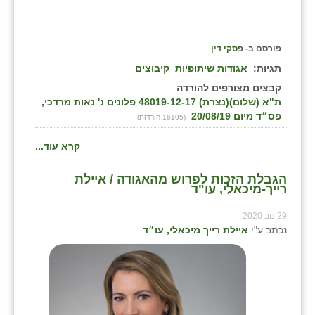
פורסם ב-
פסקי דין
תגיות:
אגודות שיתופיות
קיבוצים
קבצים מצורפים להורדה
ת"א (שלום)(נצרת) 48019-12-17 פלונים נ' נאות מרדכי,
פס״ד מיום 20/08/19
(16105 הורדות)
קרא עוד...
הגבלת הזכות לפרוש מהאגודה / איילת
רייך-מיכאלי, עו"ד
29 נוב 2020
נכתב ע"י
איילת רייך מיכאלי, עו״ד