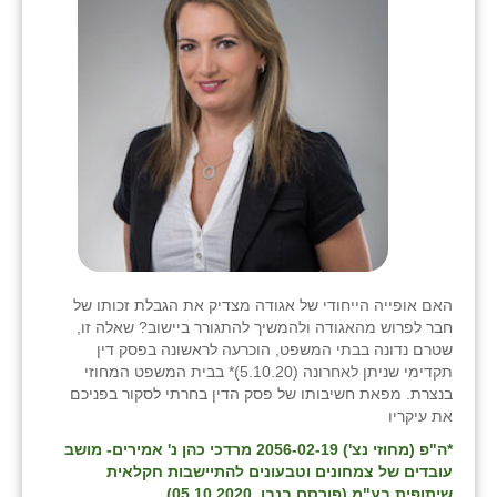
האם אופייה הייחודי של אגודה מצדיק את הגבלת זכותו של
חבר לפרוש מהאגודה ולהמשיך להתגורר ביישוב? שאלה זו,
שטרם נדונה בבתי המשפט, הוכרעה לראשונה בפסק דין
תקדימי שניתן לאחרונה (5.10.20)* בבית המשפט המחוזי
בנצרת. מפאת חשיבותו של פסק הדין בחרתי לסקור בפניכם
את עיקריו
*ה"פ (מחוזי נצ') 2056-02-19 מרדכי כהן נ' אמירים- מושב
עובדים של צמחונים וטבעונים להתיישבות חקלאית
שיתופית בע"מ (פורסם בנבו, 05.10.2020)