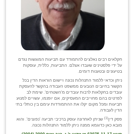
חקלאים רבים נאלצים להתמודד עם תביעות המוגשות נגדם
על ידי פלסטינים שעבדו אצלם. התביעות, כללית, עוסקות
בטיעונים ובטענות דומים.
ניתן וכדאי ללמוד התנהלות נכונה ויישום הוראות הדין בכל
הקשור בחיובים הנובעים ממשפט העבודה בהקשר להעסקת
עובדים בחקלאות לרבות עובדים מ'השטחים'. שימת לב
לפרטים בהם מחוייבים המעסיקים, אם יופנמו, עשויים למנוע
תביעות ומכל מקום יקלו את ההתמודדות עימם בין כותלי בתי
הדין לעבודה.
(1)
פסק דין
שניתן לאחרונה עוסק ברכיבי תביעה 'נפוצים'. והוא
מובא כאן כדוגמא ממנה ניתן ללמוד התנהלות נכונה.
סעש 63075-11-17 יזן זידאן נ' ג. רגב ייזום 2000 (2004)