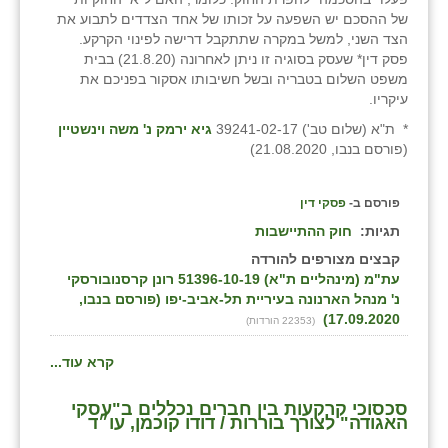
נווה אטי״ב
של ההסכם יש השפעה על זכותו של אחד הצדדים לתבוע את
הצד השני, למשל במקרה שתתקבל דרישה לפינוי הקרקע.
נהריה (אג״ש)
פסק דין* שעסק בסוגיה זו ניתן לאחרונה (21.8.20) בבית
משפט השלום בטבריה ובשל חשיבותו אסקור בפניכם את
ניר צבי
עיקריו.
עין חצבה
* ת"א (שלום טב') 39241-02-17
גיא ירמק נ' משה וינשטיין
(פורסם בנבו, 21.08.2020)
עין תמר
עמרים
פורסם ב-
פסקי דין
תגיות:
חוק ההתיישבות
קורנית
קבצים מצורפים להורדה
עת"מ (מינהליים ת"א) 51396-10-19 רונן קרסנובורסקי
קלחים
נ' מנהל הארנונה בעיריית תל-אביב-יפו (פורסם בנבו,
17.09.2020)
רועי
(22353 הורדות)
רימונים
קרא עוד...
רמות השבים
סכסוכי קרקעות בין חברים נכללים ב"עסקי
האגודה" לצורך בוררות / דודו קוכמן, עו״ד
רמת הדר