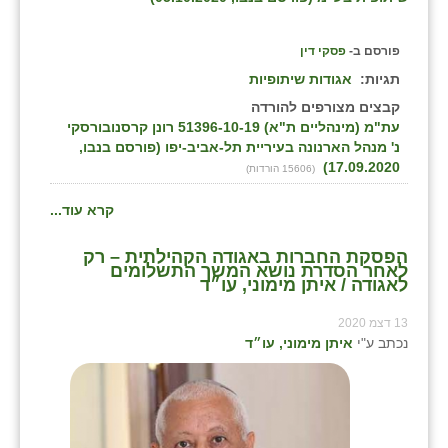
פורסם ב-
פסקי דין
תגיות:
אגודות שיתופיות
קבצים מצורפים להורדה
עת"מ (מינהליים ת"א) 51396-10-19 רונן קרסנובורסקי
נ' מנהל הארנונה בעיריית תל-אביב-יפו (פורסם בנבו,
17.09.2020)
(15606 הורדות)
קרא עוד...
הפסקת החברות באגודה הקהילתית – רק
לאחר הסדרת נושא המשך התשלומים
לאגודה / איתן מימוני, עו״ד
13 דצמ 2020
נכתב ע"י
איתן מימוני, עו״ד