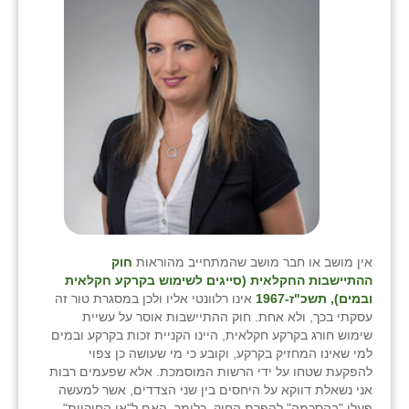
כפר הרי״ף
כפר מישר
כפר מע״ש
כפר מרדכי
כפר סבא (אגרא)
כפר שמריהו
מגשימים
אין מושב או חבר מושב שהמתחייב מהוראות
חוק
מישר
ההתיישבות החקלאית (סייגים לשימוש בקרקע חקלאית
ובמים), תשכ"ז-1967
אינו רלוונטי אליו ולכן במסגרת טור זה
מכורה
עסקתי בכך, ולא אחת. חוק ההתיישבות אוסר על עשיית
שימוש חורג בקרקע חקלאית, היינו הקניית זכות בקרקע ובמים
מנחמיה
למי שאינו המחזיק בקרקע, וקובע כי מי שעושה כן צפוי
להפקעת שטחו על ידי הרשות המוסמכת. אלא שפעמים רבות
נאות הכיכר
אני נשאלת דווקא על היחסים בין שני הצדדים, אשר למעשה
פעלו "בהסכמה" להפרת החוק. כלומר, האם ל"אי החוקיות"