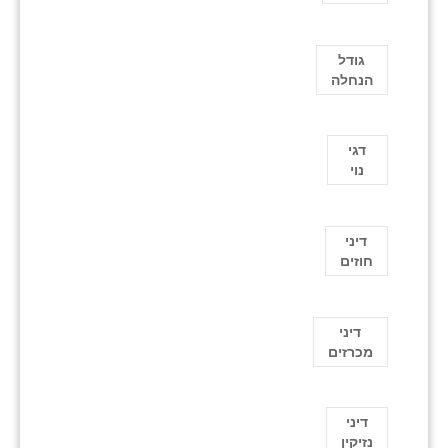
גודל
הנחלה
דגי
נוי
דיני
חוזים
דיני
מכרזים
דיני
נזיקין