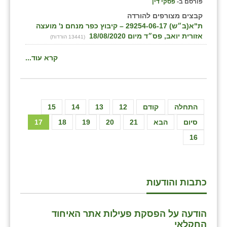
פורסם ב-
פסקי דין
קבצים מצורפים להורדה
ת"א(ב״ש) 29254-06-17 – קיבוץ כפר מנחם נ' מועצה
אזורית יואב, פס״ד מיום 18/08/2020
(13441 הורדות)
קרא עוד...
התחלה
קודם
12
13
14
15
סיום
הבא
21
20
19
18
17
16
כתבות והודעות
הודעה על הפסקת פעילות אתר האיחוד
החקלאי