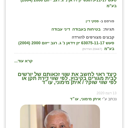
בע"מ
פורסם ב-
פסקי דין
תגיות:
בטיחות בעבודה
דיני עבודה
קבצים מצורפים להורדה
סעש 63075-11-17 יזן זידאן נ' ג. רגב ייזום 2000 (2004)
בע"מ
(20447 הורדות)
קרא עוד...
כיצד ראוי לחשב את שווי זכאותם של יורשים
לבית מגורים בקיבוץ, לפי שווי דירת תקן או
לפי שווי שוק? / איתן מימוני, עו״ד
13 דצמ 2020
נכתב ע"י
איתן מימוני, עו״ד