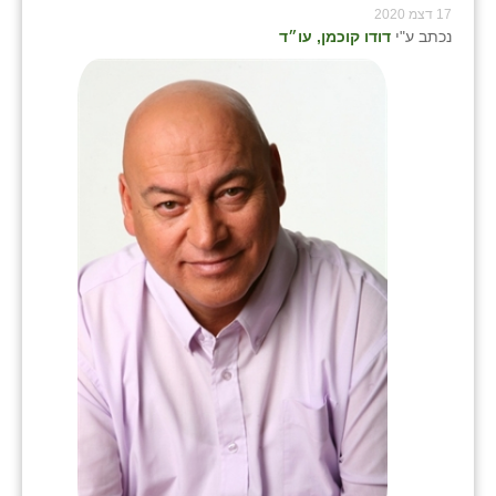
17 דצמ 2020
נכתב ע"י
דודו קוכמן, עו״ד
שבי ציון
שדה ורבורג
שדה צבי
שדמה
שכניה
תלמי יוסף
בוסתן הגליל