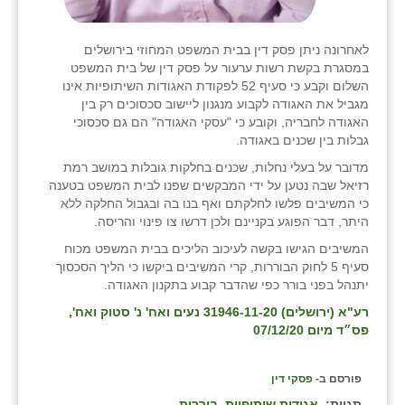
לאחרונה ניתן פסק דין בבית המשפט המחוזי בירושלים
במסגרת בקשת רשות ערעור על פסק דין של בית המשפט
השלום וקבע כי סעיף 52 לפקודת האגודות השיתופיות אינו
מגביל את האגודה לקבוע מנגנון ליישוב סכסוכים רק בין
האגודה לחבריה, וקובע כי "עסקי האגודה" הם גם סכסוכי
גבלות בין שכנים באגודה.
מדובר על בעלי נחלות, שכנים בחלקות גובלות במושב רמת
רזיאל שבה נטען על ידי המבקשים שפנו לבית המשפט בטענה
כי המשיבים פלשו לחלקתם ואף בנו בה ובגבול החלקה ללא
היתר, דבר הפוגע בקניינם ולכן דרשו צו פינוי והריסה.
המשיבים הגישו בקשה לעיכוב הליכים בבית המשפט מכוח
סעיף 5 לחוק הבוררות, קרי המשיבים ביקשו כי הליך הסכסוך
יתנהל בפני בורר כפי שהדבר קבוע בתקנון האגודה.
רע"א (ירושלים) 31946-11-20 נעים ואח' נ' סטוק ואח',
פס״ד מיום 07/12/20
פורסם ב-
פסקי דין
תגיות:
אגודות שיתופיות
בוררות