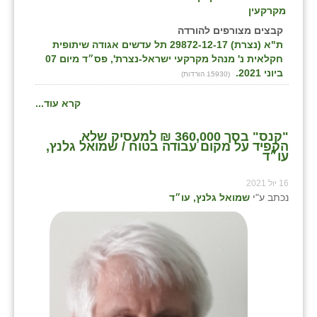
מקרקעין
קבצים מצורפים להורדה
ת"א (נצרת) 29872-12-17 תל עדשים אגודה שיתופית
חקלאית נ' מנהל מקרקעי ישראל-נצרת', פס״ד מיום 07
ביוני 2021.
(15930 הורדות)
קרא עוד...
"קנס" בסך 360,000 ₪ למעסיק שלא
הקפיד על מקום עבודה בטוח / שמואל גלנץ,
עו״ד
16 יול 2021
נכתב ע"י
שמואל גלנץ, עו״ד