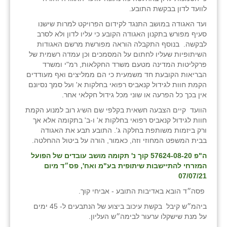
לוועד לדון בבקשת התובע.
ועד האגודה במושב התנגד לקידום הפרויקט למרות שישנו
סעיף מפורש בתקנון האגודה הקובע כי עליו לדון ולא לסרב
לבקשה. בנוסף התקבלה הוראה מפורשת מרשם האגודות
השיתופיות שעליו לחתום על המסמכים וכן עמדה רשמית של
פרקליטות המדינה מטעם משרד החקלאות, רמ"י ומשרד
הבריאות הקובעת חד משמעית כי הם ממליצים ואף מעודדים
הקמת חוות לגידול קנאביס רפואי בחלקות א' ועל סמך נסיונם
אין בכך כל הפרעה או שוני מכל גידול חקלאי אחר.
הוועד קיים הצבעה חשאית בקלפי שם השיג רוב למנוע הקמת
חוות לגידול קנאביס רפואי בחלקות א' ו-ב' בתקומה אלא אך
ורק ביזמות משותפת בחלקה ג'. התובע תבע את האגודה
בבית המשפט המחוזי וזה, כאמור, הורה על ביטול ההחלטה.
ה"פ 57624-08-20 קוך נ' תקומה מושב עובדים של הפועל
המזרחי להתיישבות שיתופית בע"מ ואח', פס״ד מיום
07/07/21
פסה״ד הובא באדיבות התובע - אביחי קוך.
ביהמ״ש קיבל בקשת עיכוב ביצוע של הנתבעים ל- 45 ימים
על מנת שישקלו ערעור לבימה״ש העליון.