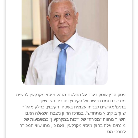
בני ציון
בצרה
בקעות
ֿגבעת שפירא
גן הדרום
גן השומרון
גני עם
גני יהודה
פסק הדין עוסק בערר על החלטת מנהל מיסוי מקרקעין להשית
מס שבח ומס רכישה על הקיבוץ וחבריו, בגין שיוך
גנות
בתים/מגרשים לבנייה עצמית בשטחי הקיבוץ, כחלק מהליך
שיוך ב"קיבוץ מתחדש". במרכז הדיון ניצבת השאלה האם
ורד יריחו
השיוך מהווה "מכירה" של "זכות במקרקעין" כמשמעות של
מונחים אלה בחוק מיסוי מקרקעין, ואם כן, מהו שווי המכירה
דקל
לצורכי מס.