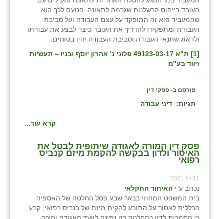
המעביד בכל הנוגע להטלת האחריות לתאונה ומקילים עם
העובד בייחוס הרשלנות שגרמה לתאונה. הטעם לכך הוא
שהמעביד הוא זה המופקד על עצם העבודה ועל סביבת
העבודה ומתפקידו להדריך את העובד כיצד לבצע את עבודתו
ולדאוג שתנאי העבודה וסביבת העבודה יהיו בטוחים.
[1]
ת"א 49123-03-17 פלוני נ' אהרון יוסף ובניו – תעשיות
זיווד בע"מ
פורסם ב-
פסקי דין
תגיות:
דיני עבודה
קרא עוד...
פסק דין המורה לאגודה שיתופית לבטל את
האיסור ולדון בבקשה להקמת מיזם קנביס
רפואי
11 יול 2021
נכתב ע"י
האיחוד החקלאי
בית המשפט המחוזי בבאר שבע פסל החלטה של האספיה
הכללית לאסור על התובע להקים מיזם של בנביס רפואי, קבע
כי הסמכות לדון בהחלטה כזו נתונה לוועד האגודה והורה