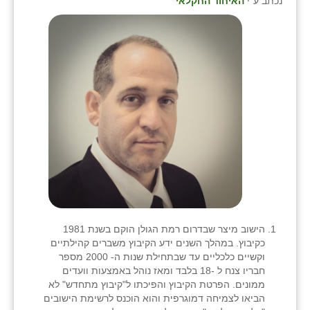
נכתב ע"י
האיחוד החקלאי
כפר הרי״ף
כפר מישר
כפר מע״ש
כפר מרדכי
כפר סבא (אגרא)
כפר שמריהו
מגשימים
מישר
מכורה
הישוב מיצר שבדרום רמת הגולן הוקם בשנת 1981
כקיבוץ. במהלך השנים ידע הקיבוץ משברים קהילתיים
מנחמיה
וקשיים כלכליים עד שבתחילת שנות ה- 2000 מספר
חבריו צנח ל -18 בלבד ומאז נוהל באמצעות וועדים
נאות הכיכר
ממונים. הפרטת הקיבוץ והפיכתו ל"קיבוץ מתחדש" לא
הביאו לצמיחה דמוגרפית והוא הוכנס לרשימת הישובים