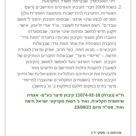
נווה אטי״ב
"דלי האוכלוסין" שבטיפול משרד החקלאות.
בשנת 2009 חברי הקיבוץ והגורמים המיישבים (רשם
נהריה (אג״ש)
האגודות, החטיבה להתיישבות והמועצה האזורית גולן)
הסכימו לבצע שינוי ארגוני, שבסופו הקיבוץ יהפוך ל"מושב
ניר צבי
עובדים". רשם האגודות לשעבר, עו"ד אורי זליגמן, אישר
תקנון חדש למושב ומתווה שינוי ארגוני, שבמסגרתו
עין חצבה
הועברו חלק מענפי הקיבוץ ומניותיו בחברת "חמת גדר"
(החברה המנהלת את אתר חמת גדר, שבבעלות
עין תמר
הקיבוצים – מבוא חמה, כפר חרוב, אפיק ומיצר) לאגודה
חדשה – "מייסדי מיצר", שבבעלות החברים הוותיקים של
עמרים
הקיבוץ. השינוי הארגוני נועד לאפשר למושב (הקיבוץ
לשעבר) להקצות נחלות למתיישבים חדשים מחד
קורנית
ולהבטיח את זכויותיהם הכלכליות והסוציאליות של וותיקי
הקיבוץ מאידך (השטחים החקלאיים שהועברו למייסדי
קלחים
מיצר באים במקום חלקם בחלקות ב' וג' במושב).
ת"א (נצרת) 11074-02-18 קיבוץ מיצר בע"מ- אגודה
רועי
שיתופית חקלאית. ואח' נ' רשות מקרקעי ישראל חיפה
ואח', פס״ד מיום 23/08/21
רימונים
רמות השבים
פורסם ב-
פסקי דין
רמת הדר