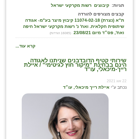
תגיות:
קיבוצים
רשות מקרקעי ישראל
שבי ציון
קבצים מצורפים להורדה
ת"א (נצרת) 11074-02-18 קיבוץ מיצר בע"מ- אגודה
שדה ורבורג
שיתופית חקלאית. ואח' נ' רשות מקרקעי ישראל חיפה
ואח', פס״ד מיום 23/08/21
(16085 הורדות)
שדה צבי
קרא עוד...
שדמה
שירותי קטיף הדובדבנים שניתנו לאגודה
שכניה
הינם בבחינת "מיקור חוץ לגיטימי" / איילת
רייך-מיכאלי, עו"ד
תלמי יוסף
22 אוג 2021
בוסתן הגליל
נכתב ע"י
איילת רייך מיכאלי, עו״ד