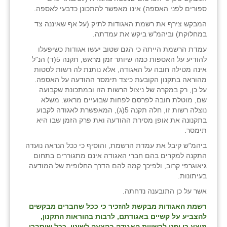
ספורים לפני האספה) אינו מאפשר להתכונן כדבעי לאספה.
המבקש צירף את רשמת האגודות לתיק (על אף שאיננה צד
במחלוקת) וביהמ"ש ביקש את עמדתה.
עמדת הרשמת הייתה כי הגם שטוב יעשו אגודות כשיפעלו
להודיע על האספות כמה שיותר זמן מראש, תקנה 5(ד) הנ"ל
אינה מטילה חובה על האגודה, אלא נותנת לה רשות לסטות
מהוראה בתקנון הקובעת כיצד תימסר ההודעה על האספה.
על כן, רק במקרה של ניצול הרשות הזו ובמתכונת שקבועה
שם, מוטלת חובה לפרסם לפחות שבועיים מראש. משלא
נוצלה רשות זו, חלה תקנה 5(ג), המאפשרת לאגודה לקבוע
בתקנונה את אופן מסירת ההודעה ואת פרק הזמן שבו היא
תימסר.
ביהמ"ש קיבל את עמדת הרשמת, והוסיף כי ככל הנראה נועדה
התקנה למקרים בהם חברי האגודה אינם מתגוררים בתחום
גיאוגרפי קרוב, ולפיכך קמה להם הדרך החלופית של המודעה
בעיתונות.
אשר על כן התובענה נדחתה.
רשמת האגודות מבקשת להזכיר כי ככל שחברים מבקשים
להצביע על קשיים באגודתם, לרבות בהוראות התקנון,
מוצע כי יפנו לרשויות האגודה בהצעה לשינוי. ככל שיסברו