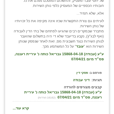
של יחסי עובד-מעסיק, והתשלום המוסכם מגלם את כל
חובותיו הכספיים של המעסיק כלפי נותן השירות.
אלא, שלא תמיד...
לעיתים גם צורת התקשרות שכזו אינה מקיפה את כל זכויותיו
של נותן השירות.
מתברר שבמקרים רבים שהגיעו לפתחם של בתי הדין לעבודה
(ואף לבג"ץ), נקבע בדיעבד שלא די היה בתשלום שהועבר
לנותן השירות כנגד חשבונית מס, זאת לאחר שנפסק שנותן
השירות הוא "
עובד
" על כל המשתמע מכך.
ע"ע (עבודה) 15868-04-18 גבריאל כותה נ' עיריית רעננה,
פס״ד מיום 07/04/21
פורסם ב-
פסקי דין
תגיות:
דיני עבודה
קבצים מצורפים להורדה
ע"ע (עבודה) 15868-04-18 גבריאל כותה נ' עיריית
רעננה, פס״ד מיום 07/04/21
(16162 הורדות)
קרא עוד...