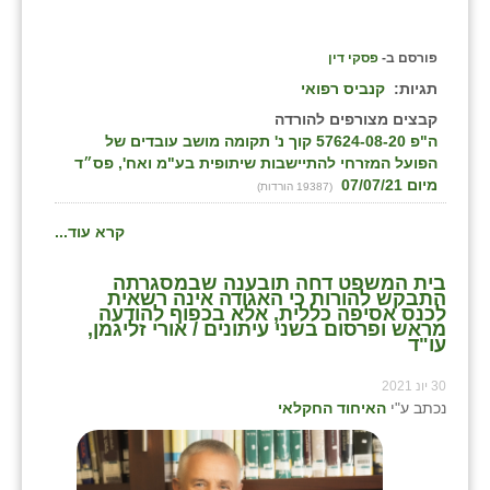
פורסם ב-
פסקי דין
תגיות:
קנביס רפואי
קבצים מצורפים להורדה
ה"פ 57624-08-20 קוך נ' תקומה מושב עובדים של
הפועל המזרחי להתיישבות שיתופית בע"מ ואח', פס״ד
מיום 07/07/21
(19387 הורדות)
קרא עוד...
בית המשפט דחה תובענה שבמסגרתה
התבקש להורות כי האגודה אינה רשאית
לכנס אסיפה כללית, אלא בכפוף להודעה
מראש ופרסום בשני עיתונים / אורי זליגמן,
עו"ד
30 יונ 2021
נכתב ע"י
האיחוד החקלאי