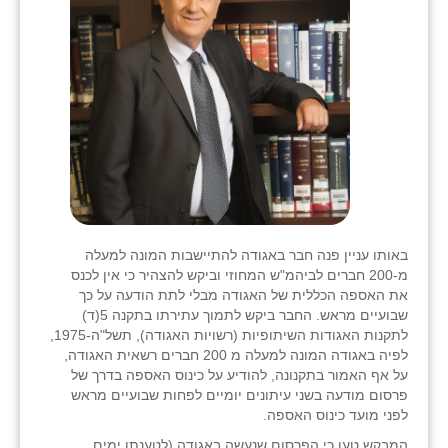
באותו עניין פנה חבר באגודה להתיישבות המונה למעלה
מ-200 חברים לביהמ"ש המחוזי וביקש להצהיר כי אין לכנס
את האספה הכללית של האגודה מבלי לתת הודעה על כך
שבועיים מראש. החבר ביקש לתמוך עתירתו בתקנה 5(ד)
לתקנות האגודות השיתופיות (רשויות האגודה), תשל"ה-1975,
לפיה באגודה המונה למעלה מ 200 חברים רשאית האגודה,
על אף האמור בתקנונה, להודיע על כינוס האספה בדרך של
פרסום מודעה בשני עיתונים יומיים לפחות שבועיים מראש
לפני מועד כינוס האספה.
המבקש טען כי הפרסום שנעשה באגודה (לטענתו ימים