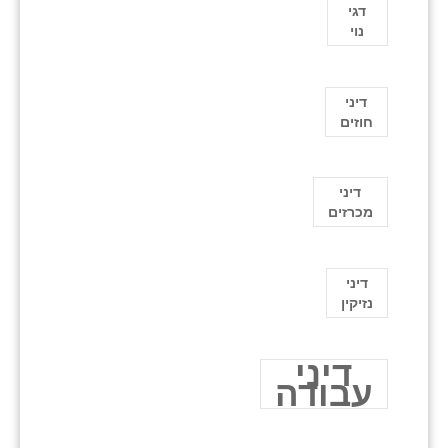
דגי
נוי
דיני
חוזים
דיני
מכרזים
דיני
נזיקין
דיני
עבודה