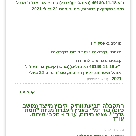
ו"ע 49180-11-18 (מינהלים)(מרכז) קיבוץ גזר ואח' נ' מנהל
זוהר
מיסוי מקרקעין רחובות, פס״ד מיום 22 ביולי 2021.
הדר עם
חבצלת השרון
חמרה
פורסם ב-
פסקי דין
תגיות:
קיבוצים
שיוך דירות בקיבוצים
חרב לאת
קבצים מצורפים להורדה
יבול (מורג)
ו"ע 49180-11-18 (מינהלים)(מרכז) קיבוץ גזר ואח' נ'
מנהל מיסוי מקרקעין רחובות, פס״ד מיום 22 ביולי
יקנעם
2021.
(15901 הורדות)
כליל
קרא עוד...
יד השמונה
התקבלה תביעת וותיקי קיבוץ מייצר (מושב
כיום) נגד רמ"י בעניין העברת מניות "חמת
גדר" / שגיא מירום, עו"ד ו- מקבי מירום,
כפר אביב
עו״ד
כפר ביאליק
29 אוג 2021