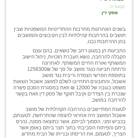
קטגוריה :
בני ציון
פסקי דין
בצרה
בשנים האחרונות מתרבות ההתדיינויות המשפטיות שבין
בקעות
תושבים בהרחבות קהילתיות לבין הקיבוצים והמושבים
בהן ההרחבות נבנו.
ֿגבעת שפירא
התביעות הן במגוון רחב של נושאים, בהם עצם
הקבלה להרחבה, נושא העברת הזכויות, ניהול הישוב
גן הדרום
המשותף ואורח החיים המשותף. לאחרונה
נדחתה תביעה כנגד מושב על סך של 1258300₪
גן השומרון
בתוספת הפרשי הצמדה וריבית נגד מושב
אשבול, והתובעים התחייבו לשלם למושב אשבול הוצאות
גני עם
משפט בגובה של 12000 ₪ וזאת במסגרת הסכם פשרה
שנכרת בין הצדדים וקיבל תוקף של פסק דין וזאת בקשר
גני יהודה
להרחבה במושב.
גנות
לטענת המתיישבים בהרחבה הקהילתית של מושב
אשבול המושב היה אחראי להצפה שהתרחשה, לטענתם,
ורד יריחו
בכביש זמני, הסמוך לביתם, אשר כתוצאה ממנה, נהרס
ביתם והפיתוח הסביבתי בתוך חצר ביתם באופן אשר
דקל
הצריך, לטעמם, את הריסתו ובנייתו של הבית מחדש.