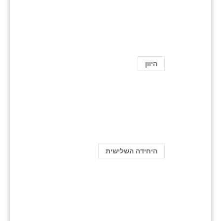
היוון
היחידה השלישית