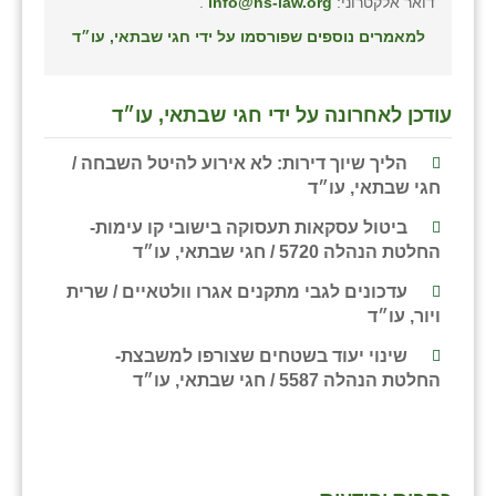
נווה אטי״ב
דואר אלקטרוני:
info@hs-law.org
.
למאמרים נוספים שפורסמו על ידי חגי שבתאי, עו״ד
נהריה (אג״ש)
ניר צבי
עודכן לאחרונה על ידי חגי שבתאי, עו״ד
עין חצבה
הליך שיוך דירות: לא אירוע להיטל השבחה /
עין תמר
חגי שבתאי, עו״ד
עמרים
ביטול עסקאות תעסוקה בישובי קו עימות-
החלטת הנהלה 5720 / חגי שבתאי, עו״ד
קורנית
עדכונים לגבי מתקנים אגרו וולטאיים / שרית
קלחים
ויור, עו״ד
שינוי יעוד בשטחים שצורפו למשבצת-
רועי
החלטת הנהלה 5587 / חגי שבתאי, עו״ד
רימונים
רמות השבים
רמת הדר