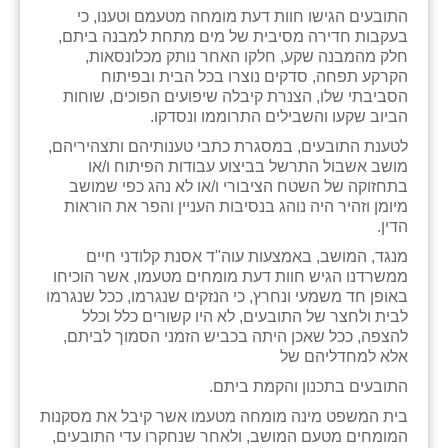
התובעים הגישו חוות דעת מומחה מטעמם וטענו, כי
זוהר
בעקבות חדירה מסיבית של מים מתחת למבנה ביתם,
חלק מהמבנה שקע, חלקו האחר נותק מכלונסאות,
הדר עם
הקרקע תפחה, סדקים נוצרו בכל הבית ובפיתוח
הסביבתי שלו, הצנרת קיבלה שיפועים הפוכים, שוחות
חבצלת השרון
הביוב שקעו והשבילים התרוממו ונסדקו.
חמרה
לטענת התובעים, במסגרת כתבי טענותיהם ותצהיריהם,
מושב אשבול התרשל בביצוע עבודות הפיתוח ו/או
חרב לאת
בתחזוקה של השטח הציבורי ו/או לא נהג כפי שמושב
מיומן וזהיר היה נוהג בנסיבות העניין והפר את הוראות
יבול (מורג)
הדין.
מנגד, המושב, באמצעות עוה"ד אסנת קלודני חיים
יקנעם
ממשרדנו הגיש חוות דעת מומחים מטעמו, אשר הוכיחו
באופן חד משמעי ונחרץ, כי הנזקים שנגרמו, ככל שנגרמו
כליל
לבית ולחצר של התובעים, לא היו קשורים כלל וכלל
להצפה, ככל שאכן היתה בכביש הזמני הסמוך לביתם,
יד השמונה
אלא למחדליהם של
כפר אביב
התובעים בתכנון והקמת ביתם.
בית המשפט מינה מומחה מטעמו אשר קיבל את מסקנות
כפר ביאליק
המומחים מטעם המושב, ולאחר שנחקרו עדי התובעים,