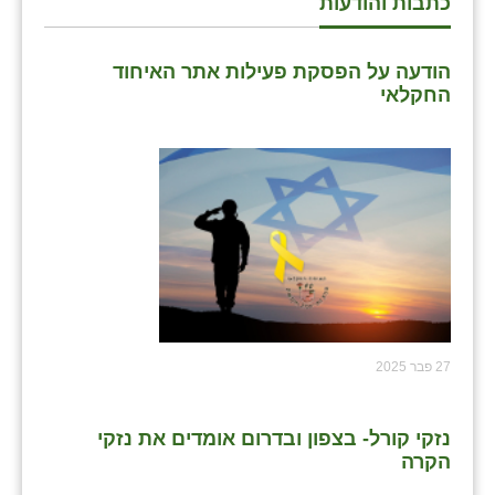
כתבות והודעות
שבי ציון
הודעה על הפסקת פעילות אתר האיחוד
שדה ורבורג
החקלאי
שדה צבי
שדמה
שכניה
תלמי יוסף
בוסתן הגליל
27 פבר 2025
נזקי קורל- בצפון ובדרום אומדים את נזקי
הקרה