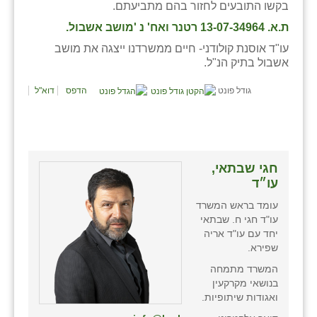
בקשו התובעים לחזור בהם מתביעתם.
כפר הרי״ף
ת.א. 13-07-34964 רטנר ואח' נ 'מושב אשבול.
כפר מישר
עו"ד אוסנת קולודני- חיים ממשרדנו ייצגה את מושב
אשבול בתיק הנ"ל.
כפר מע״ש
גודל פונט
הדפס
דוא"ל
כפר מרדכי
כפר סבא (אגרא)
כפר שמריהו
חגי שבתאי,
מגשימים
עו״ד
מישר
עומד בראש המשרד
עו"ד חגי ח. שבתאי
מכורה
יחד עם עו"ד אריה
שפירא.
מנחמיה
המשרד מתמחה
בנושאי מקרקעין
נאות הכיכר
ואגודות שיתופיות.