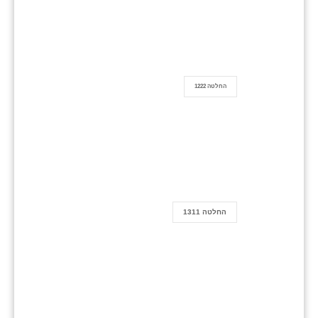
החלטה 1222
החלטה 1311