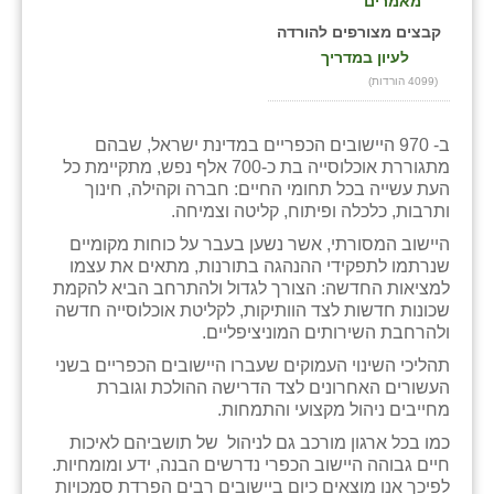
מאמרים
בני ציון
קבצים מצורפים להורדה
לעיון במדריך
בצרה
(4099 הורדות)
בקעות
ב- 970 היישובים הכפריים במדינת ישראל, שבהם
ֿגבעת שפירא
מתגוררת אוכלוסייה בת כ-700 אלף נפש, מתקיימת כל
העת עשייה בכל תחומי החיים: חברה וקהילה, חינוך
גן הדרום
ותרבות, כלכלה ופיתוח, קליטה וצמיחה.
היישוב המסורתי, אשר נשען בעבר על כוחות מקומיים
גן השומרון
שנרתמו לתפקידי ההנהגה בתורנות, מתאים את עצמו
למציאות החדשה: הצורך לגדול ולהתרחב הביא להקמת
גני עם
שכונות חדשות לצד הוותיקות, לקליטת אוכלוסייה חדשה
ולהרחבת השירותים המוניציפליים.
גני יהודה
תהליכי השינוי העמוקים שעברו היישובים הכפריים בשני
גנות
העשורים האחרונים לצד הדרישה ההולכת וגוברת
מחייבים ניהול מקצועי והתמחות.
ורד יריחו
כמו בכל ארגון מורכב גם לניהול של תושביהם לאיכות
חיים גבוהה היישוב הכפרי נדרשים הבנה, ידע ומומחיות.
דקל
לפיכך אנו מוצאים כיום ביישובים רבים הפרדת סמכויות