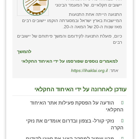
כפר הרי״ף
יישובים חקלאיים. של המעמד הבינוני
התנועה הייתה אחת התנועות
כפר מישר
המיישבות בארץ ישראל ובמסגרתה הוקמו יישובים רבים
מאז שנות ה-20 של המאה ה-20.
כפר מע״ש
כיום, פועלת התנועה לקידומם והמשך פיתוחם של יישובים
כפר מרדכי
רבים
להמשך
כפר סבא (אגרא)
למאמרים נוספים שפורסמו על ידי האיחוד החקלאי
כפר שמריהו
אתר:
https://ihaklai.org.il
מגשימים
עודכן לאחרונה על ידי האיחוד החקלאי
מישר
מכורה
הודעה על הפסקת פעילות אתר האיחוד
החקלאי
מנחמיה
נזקי קורל- בצפון ובדרום אומדים את נזקי
נאות הכיכר
הקרה
מכון שמיר למחקר הציג את חזונו לקידום