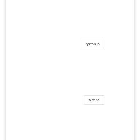
בן ממשיך
בר רשות