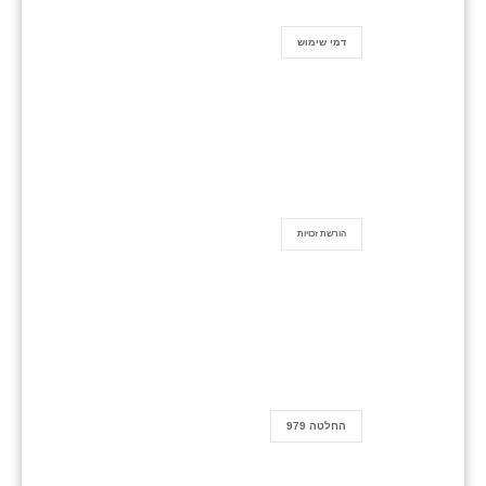
דמי שימוש
הורשת זכויות
החלטה 979