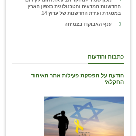
נווה אטי״ב
החדשנות המדעית והטכנולוגית בצפון הארץ
נהריה (אג״ש)
במסגרת ועידת החדשנות של ערוץ 14.
ענף האבוקדו בצמיחה
ניר צבי
עין חצבה
עין תמר
כתבות והודעות
עמרים
קורנית
הודעה על הפסקת פעילות אתר האיחוד
החקלאי
קלחים
רועי
רימונים
רמות השבים
רמת הדר