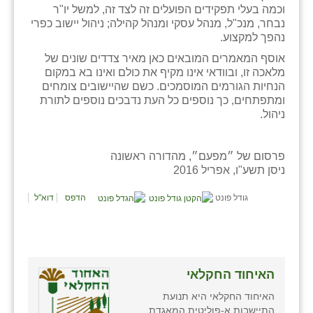
וכמה בעלי תפקידים הפועלים זה לצד זה, למשל יו"ר
זוהר
נבחר, מנכ"ל, מנהל עסקי ומנהל קהילה; ניהול יישוב כפרי
נהפך למקצוע.
הדר עם
אוסף המאמרים המובאים כאן מאיר צדדים שונים של
חבצלת השרון
מלאכה זו, ובוודאי אינו מקיף את כולם ואינו בא במקום
הנחיות הגורמים המוסמכים. כשם שהיישובים צומחים
חמרה
ומתפתחים, כך נוספים כל העת נדבכים נוספים לתורת
ניהול.
חרב לאת
יבול (מורג)
פרסום של ״מפעם״, מהדורה ראשונה
ניסן תשע"ו, אפריל 2016
יקנעם
גודל פונט
הדפס
דוא"ל
כליל
יד השמונה
כפר אביב
האיחוד החקלאי
כפר ביאליק
האיחוד החקלאי היא תנועת
התיישבות א-פוליטית המאגדת