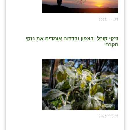
שבי ציון
27 פבר 2025
שדה ורבורג
שדה צבי
נזקי קורל- בצפון ובדרום אומדים את נזקי
הקרה
שדמה
שכניה
תלמי יוסף
בוסתן הגליל
26 פבר 2025