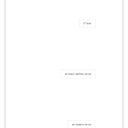
ותמ״ל
זכויות בחלקת המגורים
זכויות היסטוריות