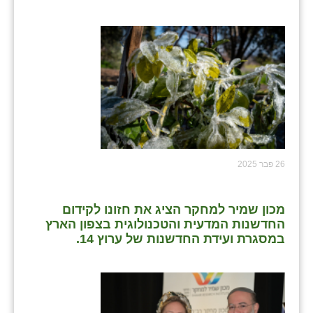
כפר הרי״ף
כפר מישר
כפר מע״ש
כפר מרדכי
כפר סבא (אגרא)
כפר שמריהו
26 פבר 2025
מגשימים
מישר
מכון שמיר למחקר הציג את חזונו לקידום
החדשנות המדעית והטכנולוגית בצפון הארץ
מכורה
במסגרת ועידת החדשנות של ערוץ 14.
מנחמיה
נאות הכיכר