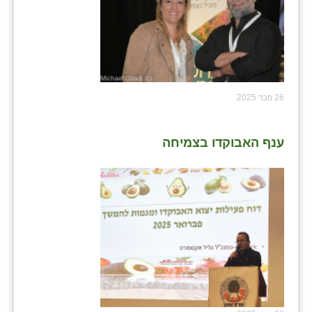
נווה אטי״ב
נהריה (אג״ש)
ניר צבי
עין חצבה
26 פבר 2025
עין תמר
עמרים
ענף האבוקדו בצמיחה
קורנית
קלחים
רועי
רימונים
רמות השבים
רמת הדר