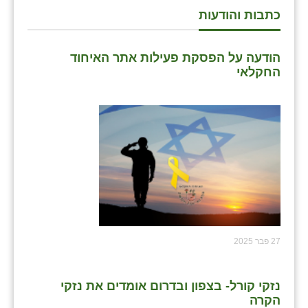
זוהר
כתבות והודעות
הדר עם
הודעה על הפסקת פעילות אתר האיחוד
חבצלת השרון
החקלאי
חמרה
חרב לאת
יבול (מורג)
יקנעם
כליל
יד השמונה
27 פבר 2025
כפר אביב
נזקי קורל- בצפון ובדרום אומדים את נזקי
כפר ביאליק
הקרה