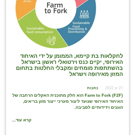
בני ציון
בצרה
בקעות
ֿגבעת שפירא
לחקלאות בת קיימא, הממומן על ידי האיחוד
גן הדרום
האירופי, יקיים כנס וירטואלי ראשון בישראל
בהשתתפות מומחים ומקבלי החלטות בתחום
גן השומרון
המזון מאירופה וישראל
גני עם
27 יונ 2022
כתבות
גני יהודה
F
2
F
(
Farm to Fork
) הוא חלק מתוכנית האקלים הרחבה של
האיחוד האירופי שנועד ליצור מערכי ייצור מזון בריאים,
גנות
הוגנים וידידותיים לסביבה.
ורד יריחו
קרא עוד...
דקל