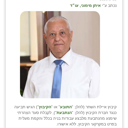
כפר הרי״ף
נכתב ע"י
איתן מימוני, עו״ד
כפר מישר
כפר מע״ש
כפר מרדכי
כפר סבא (אגרא)
כפר שמריהו
מגשימים
מישר
מכורה
מנחמיה
קיבוץ איילת השחר (להלן: "
התובע
" או "
הקיבוץ
") הגיש תביעה
כנגד חברת הקיבוץ (להלן: "
הנתבעת
"), לקבלת סעד הצהרתי
נאות הכיכר
שימנע מהנתבעת מלבצע עבודות בניה בכלל והקמת מעלית
בפרט במקרקעי הקיבוץ, ללא אישורו.