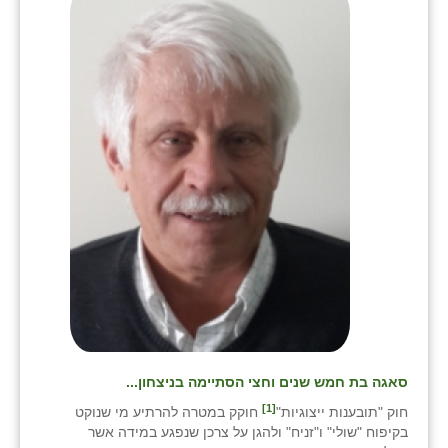
בני ציון
בצרה
בקעות
ֿגבעת שפירא
גן הדרום
גן השומרון
גני עם
גני יהודה
גנות
סאגה בת חמש שנים וחצי הסתיימה בניצחון...
ורד יריחו
[1]
חוק "תובענות ייצוגיות"
חוקק במטרה להרתיע מי שנוקט
דקל
בקיפוח "שולי" ו"זניח" ולהגן על צרכן שנפגע במידה אשר