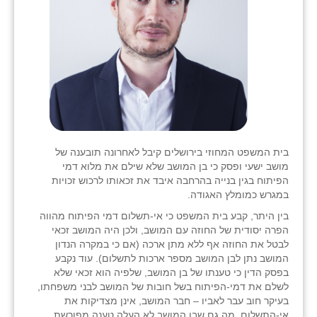
בית המשפט המחוזי בירושלים קיבל לאחרונה תובענה של
מושב ישעי ופסק כי בן המושב שלא שילם את מלוא דמי
הפיתוח בגין בנייה בהרחבה איבד את זכאותו לרכוש זכויות
במגרש כמומלץ האגודה.
בין היתר, קבע בית המשפט כי אי-תשלום דמי הפיתוח מהווה
הפרה יסודית של החוזה עם המושב, ולכן היה המושב זכאי
לבטל את החוזה אף ללא מתן ארכה (אם כי במקרה הנדון
המושב נתן לבן המושב מספר ארכות לתשלום). עוד נקבע
בפסק הדין כי טענתו של בן המושב, שלפיה הוא זכאי שלא
לשלם את דמי-הפיתוח בשל חובות של המושב לבני משפחתו,
בעיקר חוב עבר לאביו – חבר המושב, אינן מצדיקות את
אי-התשלום, מה גם שבן המושב לא העלה טענה מפורשת