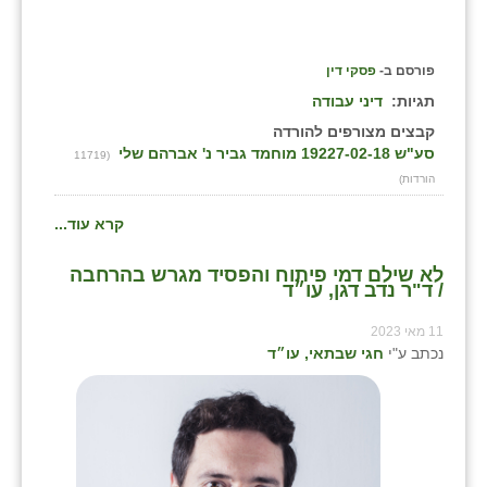
פורסם ב-
פסקי דין
תגיות:
דיני עבודה
קבצים מצורפים להורדה
סע"ש 19227-02-18 מוחמד גביר נ' אברהם שלי
(11719
הורדות)
קרא עוד...
לא שילם דמי פיתוח והפסיד מגרש בהרחבה
/ ד"ר נדב דגן, עו״ד
11 מאי 2023
נכתב ע"י
חגי שבתאי, עו״ד