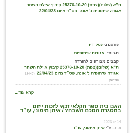
נווה אטי״ב
ת"א (שלום)(צפת) 25376-10-20 קיבוץ איילת השחר
אגודה שיתופית נ' אונה, פס״ד מיום 22/04/23
נהריה (אג״ש)
ניר צבי
עין חצבה
פורסם ב-
פסקי דין
עין תמר
תגיות:
אגודות שיתופיות
עמרים
קבצים מצורפים להורדה
ת"א (שלום)(צפת) 25376-10-20 קיבוץ איילת השחר
קורנית
אגודה שיתופית נ' אונה, פס״ד מיום 22/04/23
(12446
הורדות)
קלחים
קרא עוד...
רועי
האם בית ספר חקלאי זכאי לזכות ייזום
רימונים
במסגרת הסכם השבה? / איתן מימוני, עו״ד
רמות השבים
14 יונ 2023
נכתב ע"י
איתן מימוני, עו״ד
רמת הדר