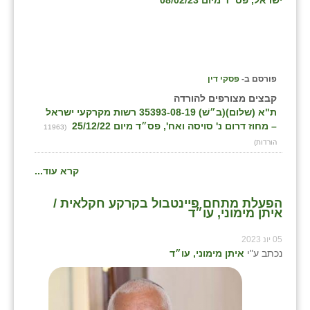
ישראל, פס״ד מיום 08/02/23
פורסם ב-
פסקי דין
קבצים מצורפים להורדה
ת"א (שלום)(ב״שׁ) 35393-08-19 רשות מקרקעי ישראל
– מחוז דרום נ' סויסה ואח', פס״ד מיום 25/12/22
(11963
הורדות)
קרא עוד...
הפעלת מתחם פיינטבול בקרקע חקלאית /
איתן מימוני, עו״ד
05 יונ 2023
נכתב ע"י
איתן מימוני, עו״ד