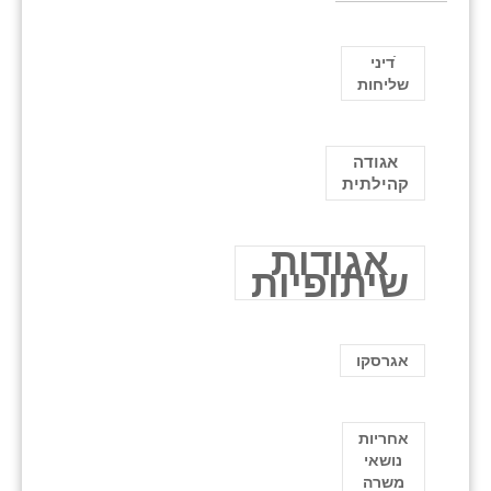
ֿדיני
שליחות
אגודה
קהילתית
אגודות
שיתופיות
אגרסקו
אחריות
נושאי
משרה