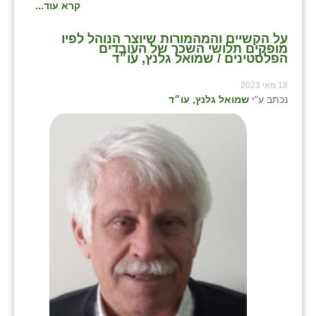
קרא עוד...
על הקשיים והמהמורות שיוצר הנוהל לפיו
מופקים תלושי השכר של העובדים
הפלסטינים / שמואל גלנץ, עו״ד
18 מאי 2023
נכתב ע"י
שמואל גלנץ, עו״ד