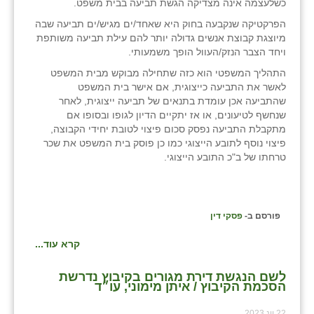
כשלעצמה אינה מצדיקה הגשת תביעה בבית משפט.
זוהר
הפרקטיקה שנקבעה בחוק היא שאחד/ים מגיש/ים תביעה שבה
מיוצגת קבוצת אנשים גדולה יותר להם עילת תביעה משותפת
הדר עם
ויחד הצבר הנזק/העוול הופך משמעותי.
חבצלת השרון
התהליך המשפטי הוא כזה שתחילה מבוקש מבית המשפט
לאשר את התביעה כייצוגית, אם אישר בית המשפט
חמרה
שהתביעה אכן עומדת בתנאים של תביעה ייצוגית, לאחר
שנחשף לטיעונים, או אז יתקיים הדיון לגופו ובסופו אם
חרב לאת
מתקבלת התביעה נפסק סכום פיצוי לטובת יחידי הקבוצה,
פיצוי נוסף לתובע הייצוגי כמו כן פוסק בית המשפט את שכר
יבול (מורג)
טרחתו של ב"כ התובע הייצוגי.
יקנעם
כליל
פורסם ב-
פסקי דין
יד השמונה
קרא עוד...
כפר אביב
לשם הנגשת דירת מגורים בקיבוץ נדרשת
הסכמת הקיבוץ / איתן מימוני, עו״ד
כפר ביאליק
22 יונ 2023