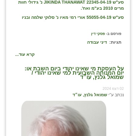
סע"ש 22345-04-19 JIKINDA THANAWAT נ' גידולי חוות
מרים 2010 בע"מ ואח'.
סע"ש 55055-04-19 אורי רמי מאיו נ' סלוקי שלמה ובניו
פורסם ב-
פסקי דין
תגיות:
דיני עבודה
קרא עוד...
על העסקת מי שאינו יהודי ביום השבת או:
יום המנוחה השבועית למי שאינו יהודי /
שמואל גלנץ, עו״ד
02 דצמ 2024
נכתב ע"י
שמואל גלנץ, עו״ד