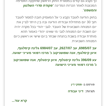
כך נקבע גם קודם במסגרת החוק הראשון שחוקקה האסיפה
המכוננת לאחר הכרזת המדינה
"
פקודת סדרי השלטון
והמשפט
"
.
בחוק הודעה לעובד נקבע כי על המעסיק חובה למסור לעובד
תוך 30 יום מתחילת עבודתו הודעה ובה בין היתר לציין את
יום המנוחה השבועית של העובד. לגבי יהודי בכל מקרה יהיה
יום השבת יום המנוחה לגבי מי שאינו יהודי כאמור תהא
מותרת עבודה בשבת בהנחה שבחר ביום שישי או ראשון כיום
המנוחה השבועית.
עב 6985/07, עב 2627/07, עב 6984/07 גלינה קיסלגוף,
איוון קיסלגוף, אנה שפושניקוב נ' מרכז רפואי מעייני ישועה.
עע 396/09 גלינה קיסגלוף, איוון קיסגלוף, אנה שפושניקוב
נ' מרכז רפואי מעייני הישועה
פורסם ב-
פסקי דין
תגיות:
דיני עבודה
קרא עוד...