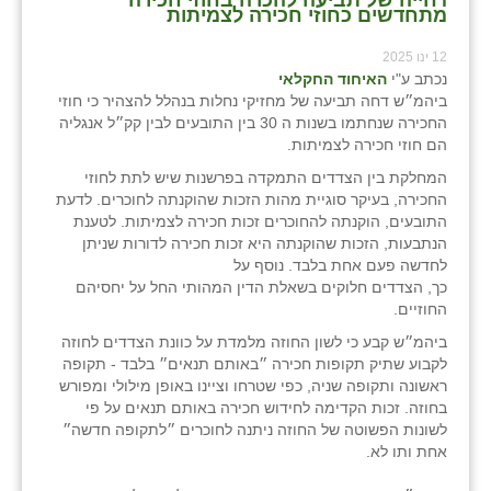
מתחדשים כחוזי חכירה לצמיתות
12 ינו 2025
נכתב ע"י
האיחוד החקלאי
ביהמ״ש דחה תביעה של מחזיקי נחלות בנהלל להצהיר כי חוזי
החכירה שנחתמו בשנות ה 30 בין התובעים לבין קק״ל אנגליה
הם חוזי חכירה לצמיתות.
המחלקת בין הצדדים התמקדה בפרשנות שיש לתת לחוזי
החכירה, בעיקר סוגיית מהות הזכות שהוקנתה לחוכרים. לדעת
התובעים, הוקנתה להחוכרים זכות חכירה לצמיתות. לטענת
הנתבעות, הזכות שהוקנתה היא זכות חכירה לדורות שניתן
לחדשה פעם אחת בלבד. נוסף על
כך, הצדדים חלוקים בשאלת הדין המהותי החל על יחסיהם
החוזיים.
ביהמ״ש קבע כי לשון החוזה מלמדת על כוונת הצדדים לחוזה
לקבוע שתיק תקופות חכירה ״באותם תנאים״ בלבד - תקופה
ראשונה ותקופה שניה, כפי שטרחו וציינו באופן מילולי ומפורש
בחוזה. זכות הקדימה לחידוש חכירה באותם תנאים על פי
לשונות הפשוטה של החוזה ניתנה לחוכרים ״לתקופה חדשה״
אחת ותו לא.