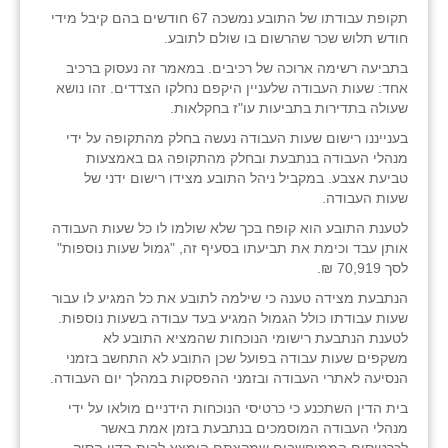
תקופת עבודתו של התובע נמשכה 67 חודשים בהם קיבל מידי
זוהר
חודש תלוש שכר שהרשום בו שולם לתובע.
הדר עם
בתביעה רשימה ארוכה של רכיבים. במאמר זה נעסוק ברכיב
אחד: שעות העבודה שלעניין היקפם נחלקו הצדדים. זהו נושא
חבצלת השרון
שעולה בתדירות בתביעות עו"ז בחקלאות.
בענייננו רישום שעות העבודה נעשה בחלק מהתקופה על ידי
חמרה
מנהלי העבודה בנתבעת ובחלק מהתקופה גם באמצעות
טביעת אצבע. במקביל ניהל התובע מצידו רישום ידני של
חרב לאת
שעות העבודה.
יבול (מורג)
לטענת התובע הוא קופח בכך שלא שולמו לו כל שעות העבודה
אותן עבד וכימת את תביעתו בסעיף זה, "גמול שעות נוספות"
יקנעם
לסך 70,919 ₪.
הנתבעת מצידה טענה כי שילמה לתובע את כל המגיע לו עבור
כליל
שעות עבודתו כולל הגמול המגיע בעד עבודה בשעות נוספות.
לטענת הנתבעת רישומי הנוכחות שהמציא התובע לא
יד השמונה
משקפים שעות עבודה בפועל שכן התובע לא התחשב בזמני
הנסיעה לאתרי העבודה ובזמני ההפסקות במהלך יום העבודה.
כפר אביב
בית הדין השתכנע כי כרטיסי הנוכחות הידניים מולאו על ידי
כפר ביאליק
מנהלי העבודה המוסמכים בנתבעת בזמן אמת באשר
לכרטיסים הממוחשבים שמקצתם הומצא לבית הדין הסיק