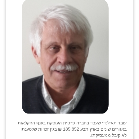
בני ציון
בצרה
בקעות
ֿגבעת שפירא
גן הדרום
גן השומרון
גני עם
גני יהודה
גנות
ורד יריחו
עובד תאילנדי שעבד בחברה פרטית העוסקת בענף החקלאות
באזורים שונים בארץ תבע 185,852 ₪ בגין זכויות שלטענתו
דקל
לא קיבל ממעסיקתו.