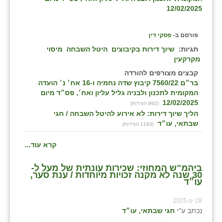
12/02/2025
פורסם ב-
פסקי דין
תגיות:
שיוך דירות בקיבוצים
היטל השבחה
מיסוי
מקרקעין
קבצים מצורפים להורדה
בר״ם 7560/22 קיבוץ שדה נחמיה ו-16 אח׳ נ׳ הועדה
המקומית לתכנון ולבניה גליל עליון ואח׳, פס״ד מיום
12/02/2025
(992 הורדות)
הליך שיוך דירות: לא אירוע להיטל השבחה / חגי
שבתאי, עו״ד
(1193 הורדות)
קרא עוד...
ביהמ"ש המחוזי: שכירות עונתית של מעל ל-
30 שנה לא מקנה זכויות מיוחדות / ענת סער,
עו״ד
28 ינו 2025
נכתב ע"י
חגי שבתאי, עו״ד