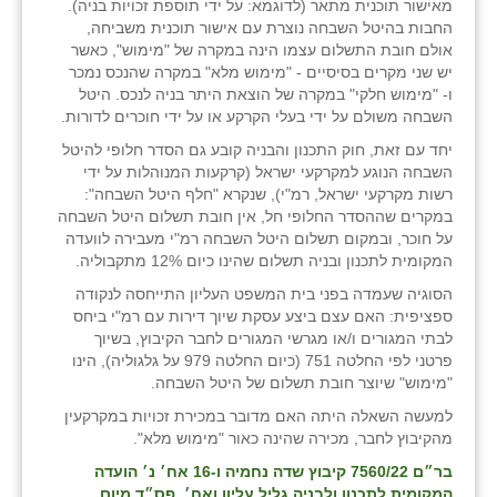
מאישור תוכנית מתאר (לדוגמא: על ידי תוספת זכויות בניה).
החבות בהיטל השבחה נוצרת עם אישור תוכנית משביחה,
שבי ציון
אולם חובת התשלום עצמו הינה במקרה של "מימוש", כאשר
יש שני מקרים בסיסיים - "מימוש מלא" במקרה שהנכס נמכר
שדה ורבורג
ו- "מימוש חלקי" במקרה של הוצאת היתר בניה לנכס. היטל
השבחה משולם על ידי בעלי הקרקע או על ידי חוכרים לדורות.
שדה צבי
יחד עם זאת, חוק התכנון והבניה קובע גם הסדר חלופי להיטל
שדמה
השבחה הנוגע למקרקעי ישראל (קרקעות המנוהלות על ידי
רשות מקרקעי ישראל, רמ"י), שנקרא "חלף היטל השבחה":
שכניה
במקרים שההסדר החלופי חל, אין חובת תשלום היטל השבחה
על חוכר, ובמקום תשלום היטל השבחה רמ"י מעבירה לוועדה
תלמי יוסף
המקומית לתכנון ובניה תשלום שהינו כיום 12% מתקבוליה.
הסוגיה שעמדה בפני בית המשפט העליון התייחסה לנקודה
בוסתן הגליל
ספציפית: האם עצם ביצע עסקת שיוך דירות עם רמ"י ביחס
לבתי המגורים ו/או מגרשי המגורים לחבר הקיבוץ, בשיוך
פרטני לפי החלטה 751 (כיום החלטה 979 על גלגוליה), הינו
"מימוש" שיוצר חובת תשלום של היטל השבחה.
למעשה השאלה היתה האם מדובר במכירת זכויות במקרקעין
מהקיבוץ לחבר, מכירה שהינה כאור "מימוש מלא".
בר״ם 7560/22 קיבוץ שדה נחמיה ו-16 אח׳ נ׳ הועדה
המקומית לתכנון ולבניה גליל עליון ואח׳, פס״ד מיום