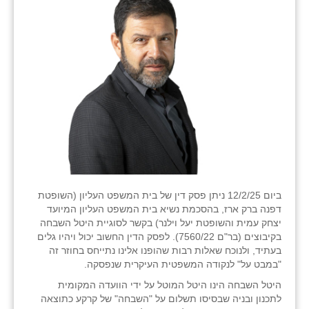
נווה אטי״ב
נהריה (אג״ש)
ניר צבי
עין חצבה
עין תמר
עמרים
קורנית
קלחים
ביום 12/2/25 ניתן פסק דין של בית המשפט העליון (השופטת
דפנה ברק ארז, בהסכמת נשיא בית המשפט העליון המיועד
רועי
יצחק עמית והשופטת יעל וילנר) בקשר לסוגיית היטל השבחה
בקיבוצים (בר"ם 7560/22). לפסק הדין החשוב יכול ויהיו גלים
רימונים
בעתיד, ולנוכח שאלות רבות שהופנו אלינו נתייחס בחוזר זה
"במבט על" לנקודה המשפטית העיקרית שנפסקה.
רמות השבים
היטל השבחה הינו היטל המוטל על ידי הוועדה המקומית
לתכנון ובניה שבסיסו תשלום על "השבחה" של קרקע כתוצאה
רמת הדר