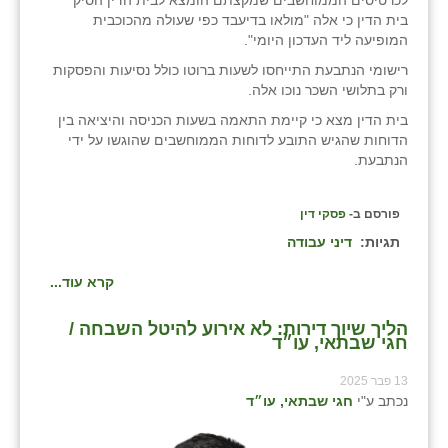
כפר הרי״ף
בית הדין כי אלה "מולאו בדיעבד כפי שעולה מהכוכבית
המופיעה ליד העדכון היומי".
כפר מישר
רישומי הנתבעת התייחסו לשעות ברוטו כולל נסיעות והפסקות
ורק בתלושי השכר נוכו אלה.
כפר מע״ש
בית הדין מצא כי קיימת התאמה בשעות הכניסה והיציאה בין
כפר מרדכי
הדוחות שהגיש התובע לדוחות הממוחשבים שהוגשו על ידי
הנתבעת.
כפר סבא (אגרא)
כפר שמריהו
פורסם ב-
פסקי דין
תגיות:
דיני עבודה
מגשימים
קרא עוד...
מישר
הליך שיוך דירות: לא אירוע להיטל השבחה /
מכורה
חגי שבתאי, עו״ד
מנחמיה
13 פבר 2025
נכתב ע"י
חגי שבתאי, עו״ד
נאות הכיכר