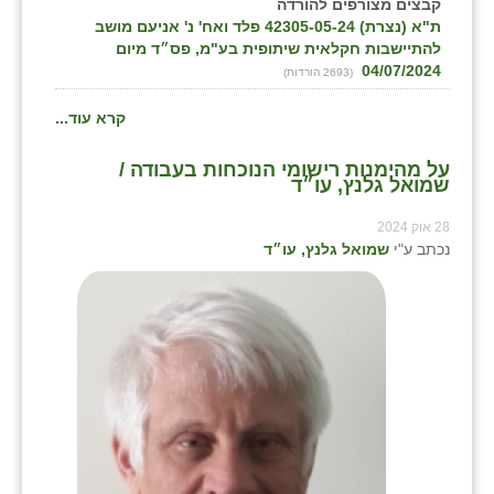
קבצים מצורפים להורדה
ת"א (נצרת) 42305-05-24 פלד ואח' נ' אניעם מושב
להתיישבות חקלאית שיתופית בע"מ, פס״ד מיום
04/07/2024
(2693 הורדות)
קרא עוד...
על מהימנות רישומי הנוכחות בעבודה /
שמואל גלנץ, עו״ד
28 אוק 2024
נכתב ע"י
שמואל גלנץ, עו״ד