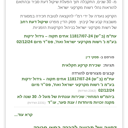
מ- 30 שנים, התקבלה תוך הפעלת שיקול דעת סביר ובהתאם
להוראות נהלי רשות מקרקעי ישראל.
הקרקע נועדה על ידי רמ"י להקצאה לטובת חכירה במסגרת
משבצת קבע של קיבוץ. פסק הדין מפרט
שיקול דעת רחב
של רשות מקרקעי ישראל בניהול הקרקעות הזמניות.
עת"מ (ב״ש) 11817/07-24 אחים תקוה – גידול ירקות
בע"מ נ' רשות מקרקעי ישראל ואח', פס״ד מיום 02/12/24
פורסם ב-
פסקי דין
תגיות:
שכירת קרקע חקלאית
קבצים מצורפים להורדה
עת"מ (ב״ש) 11817/07-24 אחים תקוה – גידול ירקות
בע"מ נ' רשות מקרקעי ישראל ואח', פס״ד מיום
02/12/24
(2342 הורדות)
ביהמ"ש המחוזי: שכירות עונתית של מעל ל- 30 שנה לא
מקנה זכויות מיוחדות / ענת סער, עו״ד
(2231 הורדות)
קרא עוד...
דחייה של תביעה להכרה בחוזי חכירה