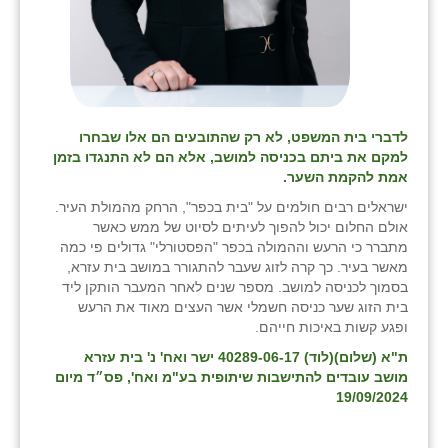
לדברי בית המשפט, לא רק שהתובעים הם אלו שבחרו
למקם את ביתם בכניסה למושב, אלא הם לא התנגדו בזמן
אמת להקמת השער.
ישראלים רבים חולמים על "בית בכפר", הרחק מהמולת העיר.
אולם החלום יכול להפוך לעיתים לסיוט של ממש כאשר
מתברר כי הרעש וההמולה בכפר "הפסטורלי" גדולים פי כמה
מאשר בעיר. כך קרה לזוג שעבר להתגורר במושב בית עזרא,
בסמוך לכניסה למושב. מספר שנים לאחר המעבר הותקן ליד
בית הזוג שער כניסה חשמלי אשר העצים מאוד את הרעש
ופגע קשות באיכות חייהם.
ת"א (שלום)(לוד) 40289-06-17 ישר ואח' נ' בית עזרא
מושב עובדים להתישבות שיתופית בע"מ ואח', פס״ד מיום
19/09/2024