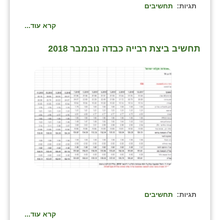
כפר הרי״ף
תגיות:
תחשיבים
כפר מישר
קרא עוד...
כפר מע״ש
תחשיב ביצת רבייה כבדה נובמבר 2018
כפר מרדכי
כפר סבא (אגרא)
כפר שמריהו
מגשימים
מישר
מכורה
מנחמיה
תגיות:
תחשיבים
נאות הכיכר
קרא עוד...