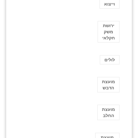
וייצוא
ירושת
משק
חקלאי
לולים
מועצת
הדבש
מועצת
החלב
מועצת