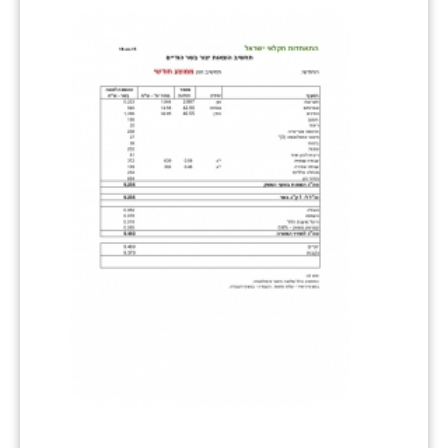
זוהר
הדר עם
חבצלת השרון
חמרה
חרב לאת
יבול (מורג)
יקנעם
כליל
יד השמונה
כפר אביב
כפר ביאליק