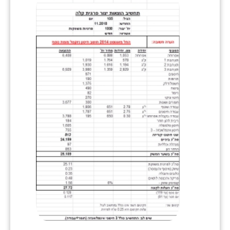
שבי ציון
שדה ורבורג
שדה צבי
שדמה
שכניה
תלמי יוסף
בוסתן הגליל