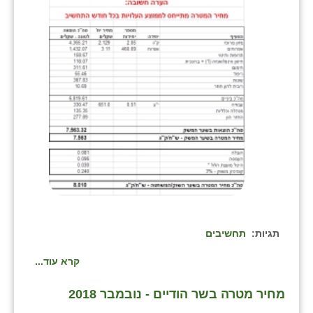
בני ציון
בצרה
בקעות
ֿגבעת שפירא
גן הדרום
גן השומרון
גני עם
גני יהודה
תגיות:
תחשיבים
גנות
קרא עוד...
ורד יריחו
מחיר מטרה בשר הודיים - נובמבר 2018
דקל