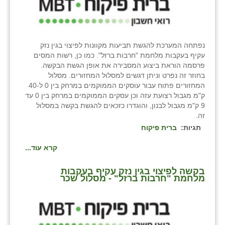
נווה אטי״ב
נהריה (אג״ש)
ניר צבי
נפתחה המערכת להגשת תביעות מקוונות לפיצוי בגין נזק
עקיף בעקבות מלחמת "חרבות ברזל". כמו כן, רשות המסים
עין חצבה
פרסמה הוראת ביצוע המסבירה את אופן הגשת הבקשה.
בחוזר זה נפרט וניתן דגשים למסלול המחזורים. מסלול
עין תמר
המחזורים פתוח עבור עוסקים הממוקמים במרחק בין 0 ל-40
ק"מ מגבול רצועת עזה וכן עסקים הממוקמים במרחק בין 0 עד
עמרים
9 ק"מ מגבול לבנון, והוגדרו כזכאים להגשת בקשה במסלול
זה.
קורנית
תגיות:
ברית פיקוח
קלחים
קרא עוד...
רועי
בקשה לפיצוי בגין נזק עקיף בעקבות
מלחמת "חרבות ברזל" - מסלול שכר
רימונים
רמות השבים
רמת הדר