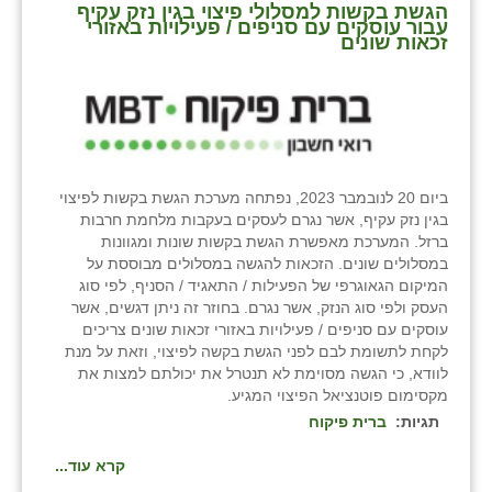
הגשת בקשות למסלולי פיצוי בגין נזק עקיף
זוהר
עבור עוסקים עם סניפים / פעילויות באזורי
זכאות שונים
הדר עם
חבצלת השרון
חמרה
חרב לאת
ביום 20 לנובמבר 2023, נפתחה מערכת הגשת בקשות לפיצוי
בגין נזק עקיף, אשר נגרם לעסקים בעקבות מלחמת חרבות
יבול (מורג)
ברזל. המערכת מאפשרת הגשת בקשות שונות ומגוונות
במסלולים שונים. הזכאות להגשה במסלולים מבוססת על
יקנעם
המיקום הגאוגרפי של הפעילות / התאגיד / הסניף, לפי סוג
העסק ולפי סוג הנזק, אשר נגרם. בחוזר זה ניתן דגשים, אשר
כליל
עוסקים עם סניפים / פעילויות באזורי זכאות שונים צריכים
לקחת לתשומת לבם לפני הגשת בקשה לפיצוי, וזאת על מנת
יד השמונה
לוודא, כי הגשה מסוימת לא תנטרל את יכולתם למצות את
מקסימום פוטנציאל הפיצוי המגיע.
כפר אביב
תגיות:
ברית פיקוח
כפר ביאליק
קרא עוד...