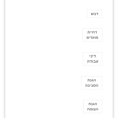
דבש
דחיית
מועדים
דיני
עבודה
הגנת
הסביבה
הגנת
הצומח