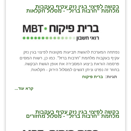
כפר הרי״ף
בקשה לפיצוי בגין נזק עקיף בעקבות
מלחמת "חרבות ברזל" - מסלול חקלאות
כפר מישר
כפר מע״ש
כפר מרדכי
כפר סבא (אגרא)
נפתחה המערכת להגשת תביעות מקוונות לפיצוי בגין נזק
עקיף בעקבות מלחמת "חרבות ברזל". כמו כן, רשות המסים
כפר שמריהו
פרסמה הוראת ביצוע המסבירה את אופן הגשת הבקשה.
בחוזר זה נפרט וניתן דגשים למסלול הירוק - חקלאות.
מגשימים
תגיות:
ברית פיקוח
מישר
קרא עוד...
מכורה
מנחמיה
בקשה לפיצוי בגין נזק עקיף בעקבות
מלחמת "חרבות ברזל" - מסלול מחזורים
נאות הכיכר