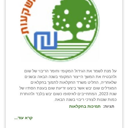
בני ציון
בצרה
בקעות
ֿגבעת שפירא
גן הדרום
גן השומרון
על מנת לשמר את הגידול המקומי וחומר הריבוי של שום
גני עם
ולהבטיח את המשך הייצור המקומי בשנה הבאה ובשנים
שלאחריה, החליט משרד החקלאות לתמוך בחקלאים
גני יהודה
המגדלים שום יבש אשר ביצעו זריעת שום בעונת הסתיו של
שנת 2023, המתחייבים לאיסופו כשום יבש בלבד ולהותרת
גנות
כמות שננות לצורכי ריבוי בשנה הבאה.
תגיות:
תמיכות בחקלאות
ורד יריחו
קרא עוד...
דקל