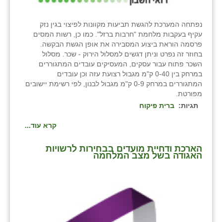
שבי ציון
נפתחה המערכת להגשת תביעות מקוונות לפיצוי בגין נזק
עקיף בעקבות מלחמת "חרבות ברזל". כמו כן, רשות המסים
שדה ורבורג
פרסמה הוראת ביצוע המסבירה את אופן הגשת הבקשה.
בחוזר זה נפרט וניתן דגשים למסלול הירוק - שכר. מסלול
שדה צבי
השכר פתוח עבור עסקים, המעסיקים עובדים המתגוררים
במרחק בין 0-40 ק"מ מגבול רצועת עזה וכן עובדים
שדמה
המתגוררים במרחק 0-9 ק"מ מגבול לבנון, לפי רשימת יישובים
מפורטת.
שכניה
תגיות:
ברית פיקוח
תלמי יוסף
קרא עוד...
בוסתן הגליל
הארכת ודחיית מועדים בבחירות לרשויות
האגודה בשל מצב המלחמה