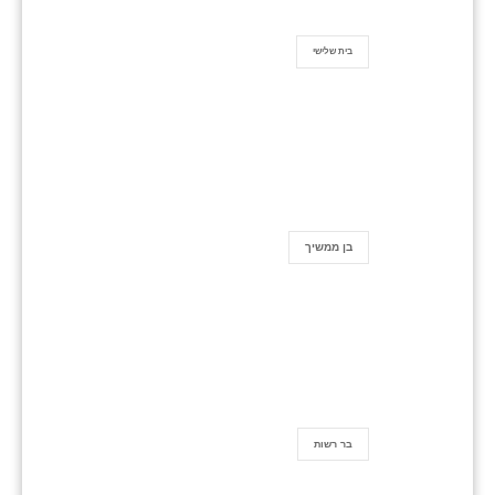
בית שלישי
בן ממשיך
בר רשות