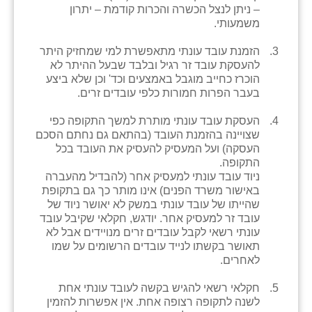
כפר הרי״ף
– ניתן לנצל הכשרה והכרות קודמת – יתרון
משמעותי.
כפר מישר
הזמנת עובד עונתי מתאפשרת למי שמחזיק היתר
כפר מע״ש
להעסקת עובד זר רגיל ובלבד שבעל ההיתר לא
הוכרז כחייב מוגבל באמצעים וכד' וכן שלא ביצע
כפר מרדכי
בעבר הפרות חמורות כלפי עובדים זרים.
כפר סבא (אגרא)
העסקת עובד עונתי מותרת למשך התקופה כפי
שצויינה בהזמנת העובד (בהתאם גם נחתם הסכם
כפר שמריהו
העסקה) ועל המעסיק להעסיק את העובד בכל
התקופה.
מגשימים
ניוד עובד עונתי למעסיק אחר (להבדיל מהעברה
באישור משרד הפנים) אינו מותר כך גם בתקופת
מישר
שהייתו של עובד עונתי במשק לא יאושר ניוד של
עובד זר למעסיק אחר. יודגש, חקלאי שקיבל עובד
מכורה
עונתי רשאי לקבל עובדים זרים מנויידים אבל לא
תאושר בקשתו לנייד עובדים הרשומים על שמו
מנחמיה
לאחרים.
נאות הכיכר
חקלאי רשאי להגיש בקשה לעובד עונתי אחת
לשנה לתקופה רצופה אחת. אין אפשרות להזמין