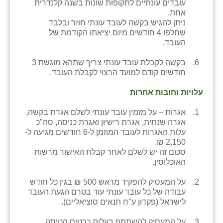
נווה אטי״ב
עובדים עונתיים לתקופות שונות בשנה קלנדרית
אחת.
נהריה (אג״ש)
ניתן להגיש בקשה לעובד עונתי חוזר ובלבד
שחלפו 4 חודשים מיום יציאתו הקודמת של
ניר צבי
העובד.
עין חצבה
בקשה לקבלת עובד עונתי צריך שתהא מוגשת 3
חודשים קודם למועד הרצוי לקבלת העובד.
עין תמר
עלויות וחובות אחרות
עמרים
אגרות – על מזמין עובד עונתי לשלם אגרת בקשה,
קורנית
אגרה שנתית, אגרת רישיון ואגרת כניסה, סה"כ
עלות האגרות לעובד המוזמן ל-6 חודשים מגיעה ל-
קלחים
2,150 ₪.
סכום זה יש לשלם לאחר קבלת האישור מרשות
רועי
האוכלוסין.
רימונים
על המעסיק להפקיד מראש 500 ₪ בגין כל חודש
עבודה של כל עובד עונתי עוד בטרם הגעת העובד
רמות השבים
לישראל (פקדון ע"ח תנאים סוציאליים).
רמת הדר
על המעסיק להשתתף בעלות כרטיס הטיסה