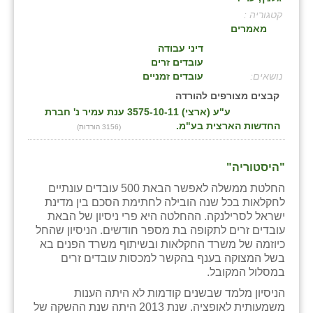
קטגוריה :
בני ציון
מאמרים
בצרה
דיני עבודה
עובדים זרים
בקעות
:
עובדים זמניים
קבצים מצורפים להורדה
ֿגבעת שפירא
ע"ע (ארצי) 3575-10-11 ענת עמיר נ' חברת
החדשות הארצית בע"מ.
(3156 הורדות)
גן הדרום
גן השומרון
"היסטוריה"
גני עם
החלטת ממשלה לאפשר הבאת 500 עובדים עונתיים
לחקלאות בכל שנה הובילה לחתימת הסכם בין מדינת
גני יהודה
ישראל לסרילנקה. ההחלטה היא פרי ניסיון של הבאת
עובדים זרים לתקופה בת מספר חודשים. הניסיון שהחל
גנות
כיוזמה של משרד החקלאות ובשיתוף משרד הפנים בא
בשל המצוקה בענף בהקשר למכסות עובדים זרים
ורד יריחו
במסלול המקובל.
הניסיון מלמד שבשנים קודמות לא היתה הענות
דקל
משמעותית לאופציה. שנת 2013 היתה שנת ההשקה של