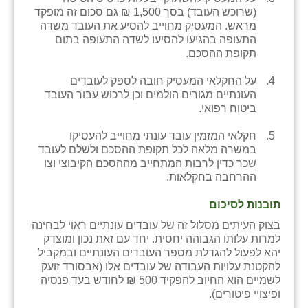
(שרוכש העובד) בסך 1,500 ₪ גם סכום זה מופקד
שבי ציון
מראש. המעסיק מחוייב להסיע את העובד משדה
התעופה בהגיעו להסיעו לשדה התעופה בתום
שדה ורבורג
תקופת ההסכם.
שדה צבי
על החקלאי המעסיק חובה לספק לעובדים
העונתיים מגורים הולמים וכן לרכוש עבור העובד
שדמה
ביטוח רפואי.
שכניה
חקלאי המזמין עובד עונתי מחוייב להעסיקו
במשרה מלאה לכל תקופת ההסכם ולשלם לעובד
תלמי יוסף
שכר כדין לרבות המתחייב מההסכם הקיבוצי וצו
ההרחבה בחקלאות.
בוסתן הגליל
תובנות לסיכום
בצוק העיתים מסלול זה של עובדים עונתיים ראוי לבחינה
למרות עלותו הגבוהה יחסית. יחד עם זאת נכון ומוצדק
יהא לפעול להגדלת מספר העובדים העונתיים ובמקביל
להקטנת עלויות העבודה של עובדים אלו (אבסורד זועק
לשמיים הוא החיוב להפקיד 500 ₪ לחודש בעד פנסיה
ופיצויי פיטורים).