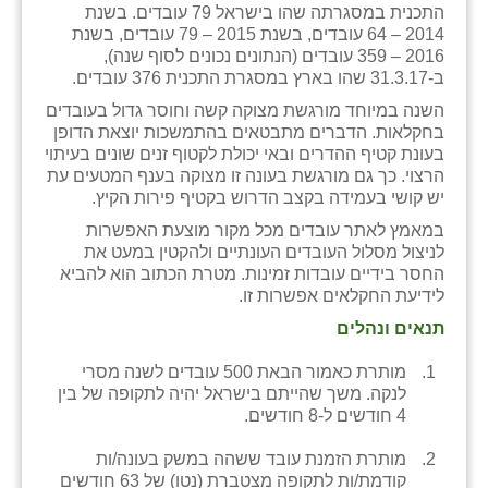
התכנית במסגרתה שהו בישראל 79 עובדים. בשנת
זוהר
2014 – 64 עובדים, בשנת 2015 – 79 עובדים, בשנת
2016 – 359 עובדים (הנתונים נכונים לסוף שנה),
הדר עם
ב-31.3.17 שהו בארץ במסגרת התכנית 376 עובדים.
חבצלת השרון
השנה במיוחד מורגשת מצוקה קשה וחוסר גדול בעובדים
בחקלאות. הדברים מתבטאים בהתמשכות יוצאת הדופן
חמרה
בעונת קטיף ההדרים ובאי יכולת לקטוף זנים שונים בעיתוי
הרצוי. כך גם מורגשת בעונה זו מצוקה בענף המטעים עת
חרב לאת
יש קושי בעמידה בקצב הדרוש בקטיף פירות הקיץ.
במאמץ לאתר עובדים מכל מקור מוצעת האפשרות
יבול (מורג)
לניצול מסלול העובדים העונתיים ולהקטין במעט את
החסר בידיים עובדות זמינות. מטרת הכתוב הוא להביא
יקנעם
לידיעת החקלאים אפשרות זו.
כליל
תנאים ונהלים
יד השמונה
מותרת כאמור הבאת 500 עובדים לשנה מסרי
לנקה. משך שהייתם בישראל יהיה לתקופה של בין
כפר אביב
4 חודשים ל-8 חודשים.
כפר ביאליק
מותרת הזמנת עובד ששהה במשק בעונה/ות
קודמת/ות לתקופה מצטברת (נטו) של 63 חודשים