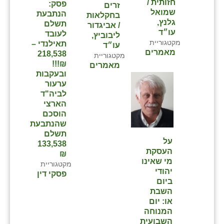
חזותית /
פסק:
זרים
שמואל
הנתבעת
בחקלאות
גלנץ,
תשלם
/ אביגדור
עו״ד
לעובד
ליבוביץ,
מקטגוריית
תאילנדי –
עו״ד
מאמרים
218,538
מקטגוריית
₪!!!
מאמרים
ובעקבות
ערעור
לביה"ד
הארצי
הוסכם
שהנתבעת
תשלם
על
133,538
העסקת
₪
מי שאינו
מקטגוריית
יהודי
פסקי דין
ביום
השבת
או: יום
המנוחה
השבועית