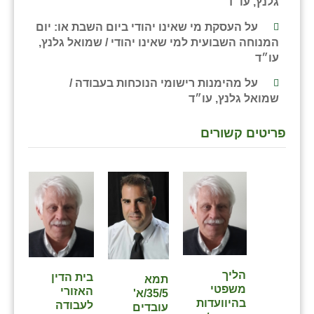
גלנץ, עו״ד
על העסקת מי שאינו יהודי ביום השבת או: יום
המנוחה השבועית למי שאינו יהודי / שמואל גלנץ,
עו״ד
על מהימנות רישומי הנוכחות בעבודה /
שמואל גלנץ, עו״ד
פריטים קשורים
הליך
בית הדין
תמא
משפטי
האזורי
35/5/א'
בהיוועדות
לעבודה
עובדים