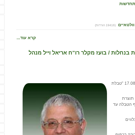
תחדשות
ה
(19416 הורדות)
ה
קרא עוד...
ה
בנחלות / בועז מקלר רו"ח אריאל וייל מנהל
ה
ה
באתר רשות מקרקעי ישראל (רמ"י) פורסמה בתאריך 17.08.2021 "טבלת
ה
 תוצרת
ה
ף הטבלה עד
ה
ה
לווים
ה
חכירה בכפוף