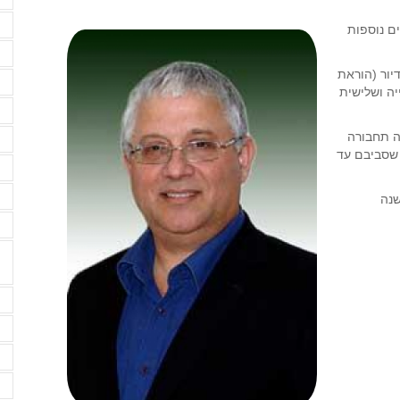
מ
רבע שנים נוספות
נ
יור (הוראת
ע
 בקריאה שנייה ושלישית
ע
פ
ה תחבורה
ים שסביבם עד
פ
ק
במסלול לדיור לא יעלה על 18 בשנה
ק
ש
ש
ש
ש