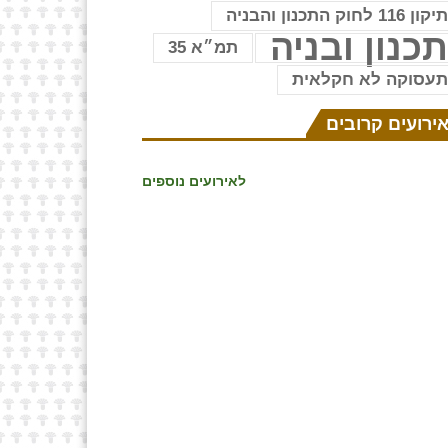
יקון 116 לחוק התכנון והבניה
כנון ובניה
תמ״א 35
עסוקה לא חקלאית
ירועים קרובים
לאירועים נוספים