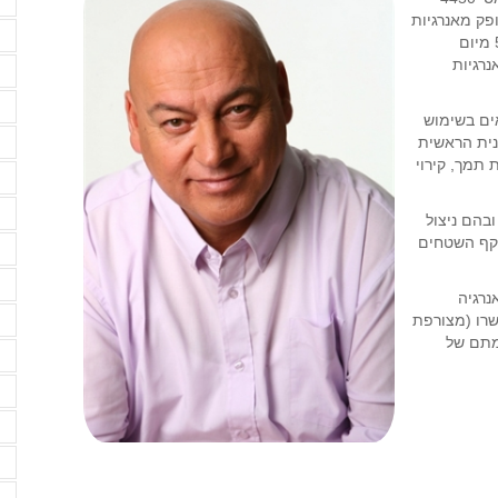
ד
1 מיצור החשמל יופק מאנרגיות
מתחדשות. מדובר בהמשכה של החלטת ממשלה מס' 542 מיום
יופק מאנרגיות
ד
ד
ים בשימוש
ה
נית הראשית
 תמך, קירוי
ה
ה
בהם ניצול
יקף השטחים
ה
ה
נרגיה
ה
שרו (מצורפת
מתם של
ה
ה
ה
ה
ה