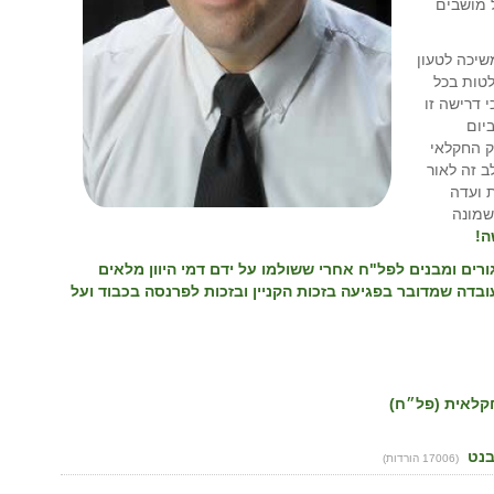
 מושבים
שיכה לטעון
לטות בכל
 דרישה זו
יום
שק החקלאי
ב זה לאור
 ועדה
רת בתי מגורים (החלטה 1580) וכשמונה
ה!
רים ומבנים לפל"ח אחרי ששולמו על ידם דמי היוון מלאים
ובדה שמדובר בפגיעה בזכות הקניין ובזכות לפרנסה בכבוד ועל
קלאית (פל״ח)
בנט
(17006 הורדות)