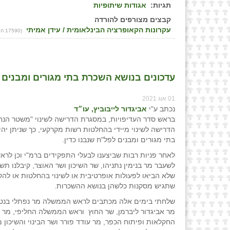
תגיות:
אגודות שיתופיות
קבצים מצורפים להורדה
עקרונות הקאופרציה הבינלאומית / עידן אמיתי
(17590 הורדות)
עדכונים בנושא השכרת בתי מגורים ומבנים ל
01 אוג 2021
נכתב ע"י
אביגדור לייבוביץ, עו״ד
בראש סדר העדיפויות, במסגרת הדרישה לשינוי "משטר הנח
הדרישה לשינוי מיידי בהחלטות רשות מקרקעי, כך שניתן יהי
בתי מגורים ומבנים לפל"ח שנבנו כדין.
לאחר פניות רבות שביצענו לבעלי התפקידים ברמ"י וכן לר
לשעבר מר בנימין נתניהו, שר השיכון ושר האוצר, קיבלנו תשו
שלא הביאו לפעולות אופרטיבית או לשינוי בהחלטות או לה
שתגיש מסקנות כלשהן בנושא ההשכרות.
שלחתי בימים אלה מכתבים לראש הממשלה מר נפתלי בנט,
מר אביגדור ליברמן, שר החוץ וראש הממשלה החליפי, מר י
החקלאות ופיתוח הכפר, מר עודד פורר ושר הבינוי והשיכון מ