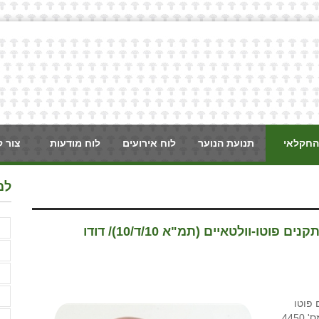
החקלאי
תנועת הנוער
לוח אירועים
לוח מודעות
צור 
למ
א
חידושים בתכנת המתאר הארצית לאישור מתקנים פוטו-וולטאיים (תמ"א 10/ד/10)/ דודו
א
א
ב
 פוטו
וולטאיים וזאת בין היתר כדי לממש את החלטת הממשלה מס' 4450
ג