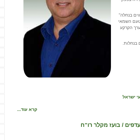
ה
ה
ם נלווים בנחלה"
טעם השמאי
ו
ערך הקרקע
ז
ח
בנחלות.
ח
י
מ
י ישראל
מ
מ
קרא עוד...
מ
פים / בועז מקלר רו"ח
מ
מ