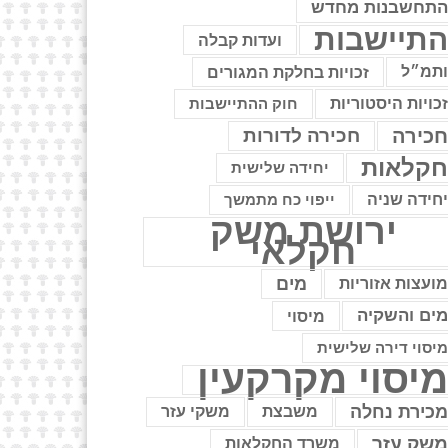
תחשבנות מחדש
תיישבות
ועדות קבלה
תמ״ל
זכויות בחלקת המגורים
כויות היסטוריות
חוק ההתיישבות
כירה
חכירה לדורות
קלאות
יחידה שלישית
חידה שניה
ייפוי כח מתמשך
ירושת משק
חקלאי
מים
ועצות אזוריות
ים והשקיה
מיסוי
יסוי דירה שלישית
יסוי מקרקעין
כירת נחלה
משבצת
משקי עזר
שק עזר
משרד החקלאות