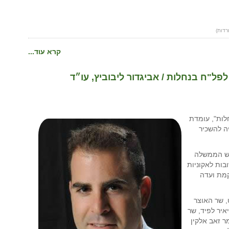
קרא עוד...
פל"ח בנחלות / אביגדור ליבוביץ, עו״ד
לות", עומדת
ה להשכיר
אש הממשלה
בות לאקוניות
קמת ועדה
 שר האוצר
איר לפיד, שר
ר זאב אלקין