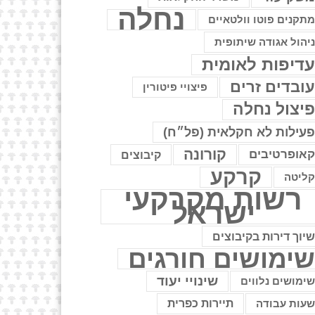
נחלה
תקנים פוטו וולטאיים
יהול אגודה שיתופית
דיפות לאומית
ובדים זרים
פיצויי פיטורין
יצול נחלה
עילות לא חקלאית (פל״ח)
קורונה
אופרטיבים
קיבוצים
קרקע
ליטה
רשות מקרקעי
ישראל
יוך דירות בקיבוצים
ימושים חורגים
שינויי יעוד
ימושים נלווים
עות עבודה
תיירות כפרית