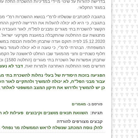
בדרישה להורות על שינוי מיידי במדיניות ההשכרה החלה על
במגזר החקלאי.
בתגובה למכתבים שנשלחו לרמ"י בנושא ההשכרות רמ"י ממ
בתגובה, כי היא לא יכולה להעלות את הדרישה לתיקון ההח
הקשור להשכרת בתי מגורים ומבנים לפל"ח, לאור העובדה כי
מתנגשת עם ההחלטה שהתקבלה במועצת מקרקעי ישראל ב
15.12.2020 לפיה תוקם ועדה שתבחן חלופות הכנסה במ
המשפחתי. הבהרתי לרמ"י, כי טענה זו לא יכולה לעמוד בשל
חלוף כשנתיים וחצי מהמועד שבו הוחלט לראשונה על הקמת
שתבחן אפשרות של השכ
חודשים מאז ההחלטה האחרונה ולמרות זאת,
דבר לא נעש
הפגיעה בזכות היסודית של בעלי נחלות להשכרת בתי מגו
עבור מבני הפל"ח, לא יכולה להמשיך ולהתקיים לאור הע
כן יש להמשיך ולדרוש את תיקון המצב המשפטי לאלתר
.
פורסם ב-
מאמרים
תגיות:
השוואת תנאים מושבים וקיבוצים
פעילות לא ח
קבצים מצורפים להורדה
להלן נוסח המכתב שנשלח לראש הממשלה מר נפתלי 