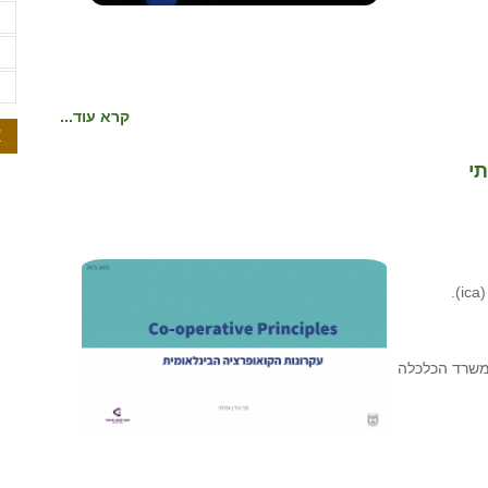
ת
ת
ת
קרא עוד...
א
תי
.
 משרד הכלכלה