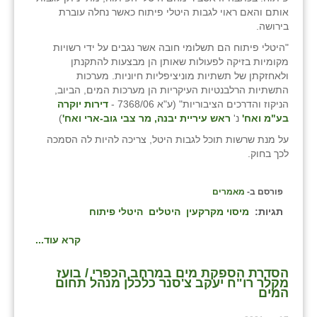
אותם והאם ראוי לגבות היטלי פיתוח כאשר נחלה עוברת
בירושה.
"היטלי פיתוח הם תשלומי חובה אשר נגבים על ידי רשויות
מקומיות בזיקה לפעולות שאותן הן מבצעות להתקנתן
ולאחזקתן של תשתיות מוניציפליות חיוניות. מערכות
התשתיות הרלבנטיות העיקריות הן מערכות המים, הביוב,
הניקוז והדרכים הציבוריות" (ע"א 7368/06 -
דירות יוקרה
בע"מ ואח'
נ'
ראש עיריית יבנה, מר צבי גוב-ארי ואח'
)
על מנת שרשות תוכל לגבות היטל, צריכה להיות לה הסמכה
לכך בחוק.
פורסם ב-
מאמרים
תגיות:
מיסוי מקרקעין
היטלים
היטלי פיתוח
קרא עוד...
הסדרת הספקת מים במרחב הכפרי / בועז
מקלר רו"ח יעקב צ'סנר כלכלן מנהל תחום
המים