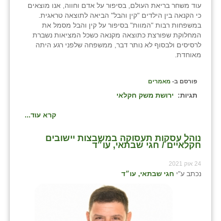
עוד משחר בריאת העולם, בסיפור על אדם וחווה, אנו מוצאים
כי הקנאה בין הילדים "קין והבל" הביאה לתוצאה טראגית.
במשפחות רבות "המוות" בסיפור על קין והבל מסמל את
המחלוקת שפורצת כתוצאה מקנאה כשכל המציאות נשברת
לרסיסים ולבסוף לא נותר דבר, ממשפחה שלפני רגע היתה
מאוחדת.
פורסם ב-
מאמרים
תגיות:
ירושת משק חקלאי
קרא עוד...
נוהל עסקות תעסוקה במשבצות יישובים
חקלאיים / חגי שבתאי, עו״ד
24 אוק 2021
נכתב ע"י
חגי שבתאי, עו״ד