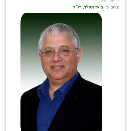
17 נוב 2021
נכתב ע"י
בועז מקלר, רו״ח