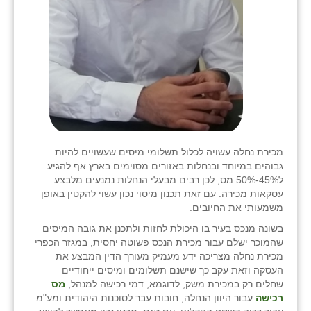
שבי ציון
שדה ורבורג
שדה צבי
שדמה
שכניה
מכירת נחלה עשויה לכלול תשלומי מיסים שעשויים להיות
תלמי יוסף
גבוהים במיוחד ובנחלות באזורים מסוימים בארץ אף להגיע
ל45%-50% מס, לכן רבים מבעלי הנחלות נמנעים מלבצע
בוסתן הגליל
עסקאות מכירה. עם זאת תכנון מיסוי נכון עשוי להקטין באופן
משמעותי את החיובים.
בשונה מנכס בעיר בו היכולת לחזות ולתכנן את גובה המיסים
שהמוכר ישלם עבור מכירת הנכס פשוטה יחסית, במגזר הכפרי
מכירת נחלה מצריכה ידע מעמיק מעורך הדין המבצע את
העסקה וזאת עקב כך שישנם תשלומים ומיסים ייחודיים
שחלים רק במכירת משק, לדוגמא, דמי רכישה למנהל,
מס
רכישה
עבור היוון הנחלה, חובות עבר לסוכנות היהודית ומע"מ