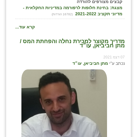
נווה אטי״ב
קבצים מצורפים להורדה
מצגת: בחינת חלופות לרפורמה במדיניות החקלאית -
נהריה (אג״ש)
מדיוני תקציב 2021-2022
(16782 הורדות)
ניר צבי
קרא עוד...
עין חצבה
מדריך מקוצר למכירת נחלה והפחתת המס /
מתן חביביאן, עו״ד
עין תמר
07 דצמ 2021
עמרים
נכתב ע"י
מתן חביביאן, עו״ד
קורנית
קלחים
רועי
רימונים
רמות השבים
רמת הדר