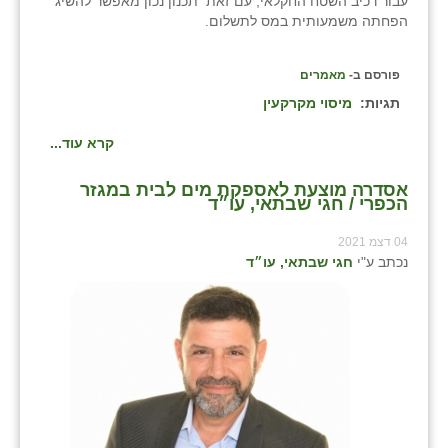
עבור רכיב השטח החקלאי, עם זאת תכנון נכון מאפשר להשיג
הפחתה משמעותית במס לתשלום.
פורסם ב-
מאמרים
תגיות:
מיסוי מקרקעין
קרא עוד...
אסדרה מוצעת לאספקת מים לבית במגזר
הכפרי / חגי שבתאי, עו״ד
04 דצמ 2021
נכתב ע"י
חגי שבתאי, עו״ד