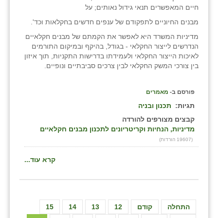
חיים המאפשרים תנאי גידול נאותים; על
מבנים החיוניים לתפקודם של ענפים חדשים בחקלאות וכד'.
מדיניות המשרד היא לאפשר את הקמתם של מבנים חקלאיים
הנדרשים לייצור החקלאי - בגודל, בהיקף ובמיקום התורמים
לאיכות הייצור החקלאי ולעמידתו בדרישות התקניות, תוך איזון
בין צורכי המשק החקלאי לבין צרכים סביבתיים ונופיים.
פורסם ב-
מאמרים
תגיות:
תכנון ובניה
קבצים מצורפים להורדה
מדיניות, הנחיות וקריטריונים לתכנון מבנים חקלאיים
(19607 הורדות)
קרא עוד...
התחלה
קודם
12
13
14
15