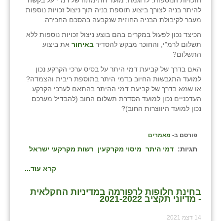
הזכויות הנוספות. לדוגמה: מועד חתימתה של רמ"י על בקשה
זוהר
להיתר בניה לצורך ביצוע תוספת בניה תוך ניצול זכויות נוספות
מעבר לקיבולת הבניה החוזית שנקבעה בהסכם החכירה.
הדר עם
הכיצד נכון לפעול במקרים בהם בוצע ניצול זכויות נוספות ללא
תשלום לרמ"י, והחוכר מבקש להסדיר
באיחור
את ביצוע
חבצלת השרון
התשלום?
חמרה
האם בדרך של קביעת דמי היתר על בסיס ערכי הקרקע נכון
למועד התגבשות החיוב בדמי היתר בתוספת ריבית והצמדה?
חרב לאת
או שמא בדרך של קביעת דמי ההיתר בהתאם לערכי הקרקע
העדכניים נכון למועד הסדרת תשלום החוב (להבדיל מערכם
יבול (מורג)
נכון למועד היווצרות החוב)?
יקנעם
פורסם ב-
מאמרים
כליל
תגיות:
דמי היתר
מיסוי מקרקעין
רשות מקרקעי ישראל
יד השמונה
קרא עוד...
כפר אביב
בחינת חלופות לרפורמה במדיניות החקלאית
- מדיוני תקציב 2021-2022
כפר ביאליק
14 דצמ 2021