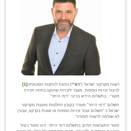
בני ציון
בצרה
בקעות
ֿגבעת שפירא
גן הדרום
גן השומרון
גני עם
רשות מקרקעי ישראל ("
רמ"י
) נוהגת להתנות הסכמתה
[1]
גני יהודה
לניצול זכויות נוספות, מעבר לזכויות שהוקנו בחוזה חכירה
מקורי, בתשלום הידוע בכינוי "דמי היתר".
גנות
תשלום "דמי היתר" מוגדר בקובץ החלטות מועצת מקרקעי
ישראל כ:"תשלום עבור זכויות נוספות או שונות בקרקע, עבורן
ורד יריחו
לא שולמה לרשות תמורה".
דקל
מועד התגבשות החיוב בתשלום דמי היתר, הינו מועד ניצול