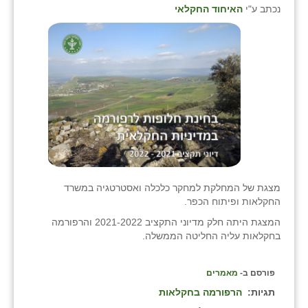
כפר הרי״ף
נכתב ע"י
האיחוד החקלאי
כפר מישר
כפר מע״ש
כפר מרדכי
כפר סבא (אגרא)
כפר שמריהו
מגשימים
מצגת של המחלקת למחקר כלכלה ואסטרטגיה במשרד
מישר
החקלאות ופיתוח הכפר.
המצגת היתה חלק מדיוני התקציב 2021-2022 והרפורמה
מכורה
בחקלאות עליה החליטה הממשלה.
מנחמיה
פורסם ב-
מאמרים
נאות הכיכר
תגיות:
הרפורמה בחקלאות