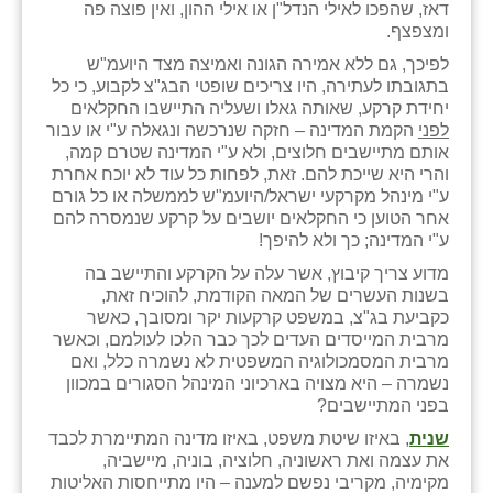
דאז, שהפכו לאילי הנדל"ן או אילי ההון, ואין פוצה פה
כפר הרי״ף
ומצפצף.
כפר מישר
לפיכך, גם ללא אמירה הגונה ואמיצה מצד היועמ"ש
בתגובתו לעתירה, היו צריכים שופטי הבג"צ לקבוע, כי כל
כפר מע״ש
יחידת קרקע, שאותה גאלו ושעליה התיישבו החקלאים
לפני
הקמת המדינה – חזקה שנרכשה ונגאלה ע"י או עבור
כפר מרדכי
אותם מתיישבים חלוצים, ולא ע"י המדינה שטרם קמה,
והרי היא שייכת להם. זאת, לפחות כל עוד לא יוכח אחרת
כפר סבא (אגרא)
ע"י מינהל מקרקעי ישראל/היועמ"ש לממשלה או כל גורם
אחר הטוען כי החקלאים יושבים על קרקע שנמסרה להם
כפר שמריהו
ע"י המדינה; כך ולא להיפך!
מדוע צריך קיבוץ, אשר עלה על הקרקע והתיישב בה
מגשימים
בשנות העשרים של המאה הקודמת, להוכיח זאת,
כקביעת בג"צ, במשפט קרקעות יקר ומסובך, כאשר
מישר
מרבית המייסדים העדים לכך כבר הלכו לעולמם, וכאשר
מרבית המסמכולוגיה המשפטית לא נשמרה כלל, ואם
מכורה
נשמרה – היא מצויה בארכיוני המינהל הסגורים במכוון
בפני המתיישבים?
מנחמיה
שנית
, באיזו שיטת משפט, באיזו מדינה המתיימרת לכבד
נאות הכיכר
את עצמה ואת ראשוניה, חלוציה, בוניה, מיישביה,
מקימיה, מקריבי נפשם למענה – היו מתייחסות האליטות