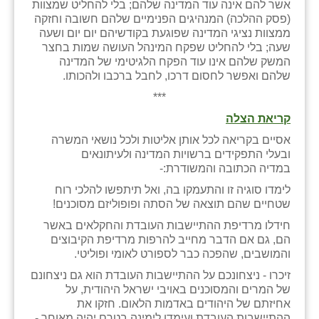
אשר להם אינה עוד המדינה שלהם; בלי להחליט שמצוות
(פסק ההלכה) המנהיגים הפנימיים שלהם חשובה וחזקה
ממצוות נציגי המדינה שפוגעת בקודשיהם יום יום ושעה
שעה; בלי להחליט שפקח המינהל העושה שמות בחצר
המשק שלהם אינו עוד הפקח הלגיטימי של המדינה
שלהם ואפשר לחסום דרכו, לחבל ברכבו ולהכותו.
***
קריאת הצלה
אסיים בקריאה לכל אותן אליטות ולכל נושאי המשרה
ובעלי התפקידים ברשויות המדינה ולעיתונאים
במדיה הכתובה והמשודרת:-
לימדו סוגיה זו והתעמקו בה, ואל תיתפשו להלכי רוח
שטחיים שהם תוצאה של הסתה ופופוליזם מסוכנים!
חידלו מרדיפת ההתיישבות העובדת והחקלאים באשר
הם, גם אם הדבר מחייב להרפות מרדיפת הקיבוצים
והמושבים, שהפכה כבר לספורט לאומי ופוליטי.
זיכרו - ניצחונכם על ההתיישבות העובדת הוא גם ניצחונם
של המרים והמסוכנים באויבי ישראל היהודית, על
אחיזתם של היהודים באדמות הלאום. חזקו את
ההתיישבות העובדת ועימדו לימינה בטרם יהיה מאוחר -