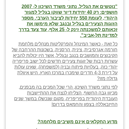
"נוטשים את הגליל. נתוני משרד השיכון ל- 2007
חושפים: רק 40 יחידות דיור שווקו בגליל למגזר
היהודי, לעומת 550 יחידות לציבור הערבי. מספר
הזוגות הצעירים בגליל ובנגב שלא מימשו את
זכאותם למשכנתה זינק ל- 25 אלף, עוד צעד בדרך
למדינת תל-אביב".
כל זאת - כאשר המינהל והפרקליטות מנהלים מלחמת
חורמה אגרסיבית, צינית, הרסנית, בשכונות ההרחבה של
הקיבוצים והמושבים בנגב ובגליל, אשר היו יכולות להביא
עשרות רבות של זוגות צעירים חדשים לכל ישוב פריפריה
יהודי כזה, בעלויות פיתוח ובניה (למשפחה), שאינן עולות
על דירת 4-3 חדרים שימכרו במרכז הארץ. היש איוולת
גדולה מזו?
לפי נתוני משרד השיכון, הרי שכל המכים בה מבפנים,
מכיוון גבה החשוף, הצליחו לנצח את ההתיישבות
העובדת היהודית בפריפריה, מקום שנכשלו במשך שנים
החיזבאללה בצפון והחמאס בדרום!
מדוע החקלאים אינם משיבים מלחמה?