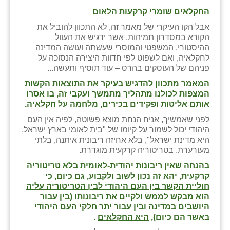
החקלאים שומרי קרקעות הלאום
שבי ציון
אבל הקו העיקרי של מאמר זה, לא התכוון להוביל את
הקורא במסדרון תמיהות, אשר ידגיש את העוול
שדה ורבורג
ההיסטורי, המשפטי והמוסרי שעשתה ועושה המדינה
לחקלאיה, ואם לשפוט לפי חדוות היצירה הנסוכה על
שדה צבי
פניהם של העוסקים בהרס – עוד תוסיף ותעשה...
שדמה
המאמר מתכוון להדגיש בעיקר את התוצאות הקשות
המצפות לכולנו מתהליך מתמשך ועקבי זה, בו אסרו
שכניה
אותם אליטות ופקידים בכירים, מלחמה על חקלאיה.
לפני שאמשיך, אניח הנחת מוצא פשוטה, לפיה אין העם
תלמי יוסף
היהודי יכול לשמור על קיומו של "בית לאומי בארץ ישראל,
היא מדינת ישראל", בלא אחיזה ריבונית איתנה, בלתי
בוסתן הגליל
מעורערת, בטריטוריה קרקעית מוגדרת.
בהנחה שאין ריבונות יהודית-לאומית בלא טריטוריה
קרקעית, יהא זה נכון לשוב ולקבוע, גם כיום, כי
חוליית הקשר בין העם היהודי לבין הטריטוריה עליה
הוא מבקש לממש ולקיים את ריבונותו
(בין עבור
היושבים במדינה ובין עבור יתר חלקי העם היהודי
באשר הם כיום),
היא החקלאים
.