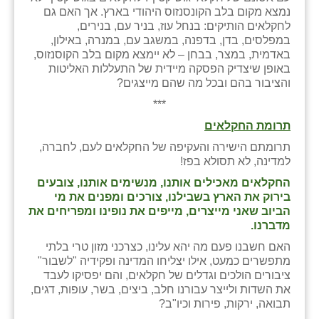
נמצא מקום בלב הקונסנזוס היהודי בארץ. אך האם גם
לחקלאים הותיקים: בנחל עוז, בניר עם, בנירים,
במפלסים, בדן, בדפנה, במשגב עם, במנרה, באילון,
באדמית, במצר, בבחן – לא יימצא מקום בלב הקוסנזוס,
באופן שיצדיק הפסקה מיידית של התעללות האליטות
והציבור בהם ובכל מה שהם מייצגים?
***
תרומת החקלאים
תרומתם הישירה והעקיפה של החקלאים לעם, לחברה,
למדינה, לא תסולא בפז!
החקלאים מאכילים אותנו, מנשימים אותנו, צובעים
בירוק את הארץ בשבילנו, צורכים ומפנים את מי
הביוב שאני מייצרים, מייפים את נופינו ומפריחים את
מדברנו.
האם חשבנו פעם מה יהא עלינו, כצרכני מזון טרי בלתי
מתפשרים כמעט, אילו יצליחו המדינה ופקידיה "לשבור"
ציבורים הולכים וגדלים של חקלאים, והם יפסיקו לעבד
את השדות ולייצר עבורנו חלב, ביצים, בשר, עופות, דגים,
תבואה, ירקות, פירות וכיו"ב?