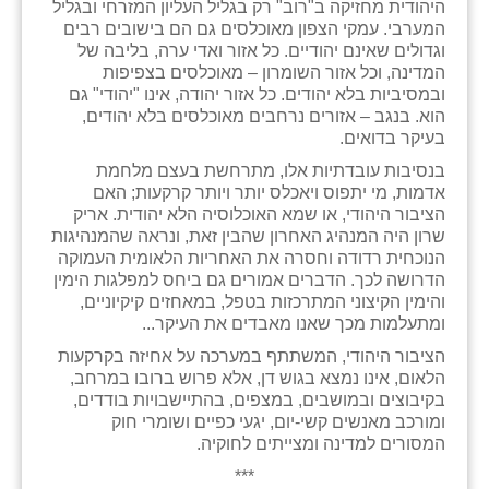
היהודית מחזיקה ב"רוב" רק בגליל העליון המזרחי ובגליל
המערבי. עמקי הצפון מאוכלסים גם הם בישובים רבים
וגדולים שאינם יהודיים. כל אזור ואדי ערה, בליבה של
המדינה, וכל אזור השומרון – מאוכלסים בצפיפות
ובמסיביות בלא יהודים. כל אזור יהודה, אינו "יהודי" גם
הוא. בנגב – אזורים נרחבים מאוכלסים בלא יהודים,
בעיקר בדואים.
בנסיבות עובדתיות אלו, מתרחשת בעצם מלחמת
אדמות, מי יתפוס ויאכלס יותר ויותר קרקעות; האם
הציבור היהודי, או שמא האוכלוסיה הלא יהודית. אריק
שרון היה המנהיג האחרון שהבין זאת, ונראה שהמנהיגות
הנוכחית רדודה וחסרה את האחריות הלאומית העמוקה
הדרושה לכך. הדברים אמורים גם ביחס למפלגות הימין
והימין הקיצוני המתרכזות בטפל, במאחזים קיקיוניים,
ומתעלמות מכך שאנו מאבדים את העיקר...
הציבור היהודי, המשתתף במערכה על אחיזה בקרקעות
הלאום, אינו נמצא בגוש דן, אלא פרוש ברובו במרחב,
בקיבוצים ובמושבים, במצפים, בהתיישבויות בודדים,
ומורכב מאנשים קשי-יום, יגעי כפיים ושומרי חוק
המסורים למדינה ומצייתים לחוקיה.
***