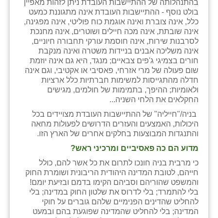
בהתנהלותה של ההתיישבות העובדת ניתן לזהות מאפיין
בולט נוסף - ההתיישבות העובדת אינה מתגוננת כמעט
כלל, אינה צוברת ואינה אוגמת כוח פוליטי, אינה מפגינה,
אינה שובתת, אינה מכה חיילים ושוטרים, אינה מחנכת
לסרבנות שירות, אינה חוסמת עורקי תחבורה חיוניים,
אינה משליכה אבנים בניידות משטרה ואינה מנקבת
חורים בצמיגי ג'פים צבאיים; מנגד, היא גם אינה יוזמת
שום פעולה של מרי אזרחי, פאסיבי או אקטיבי, וגם אינה
חדלה מהתגייסות למשימות חברתיות כלל ארציות
ולאומיות; ההיפך, בתמימות של חולמים, מגישים
החקלאים את הלחי השניה...
בניה/"חייליה" של ההתיישבות העובדת מצויידים בכל
היכולות, האמצעים והעזרים הדרושים לפעולות מחאה
והתנגדות המבוצעות בחלקים אחרים של הארץ הזו.
מדוע הם כה פאסיביים ומרכיני ראש?
כי מרבית בניה חונכו לתרום את כל אשר להם, כולל
חייהם, לטובת המדינה היהודית הריבונית ושומרת החוק
והמשפט שהוריהם וסביהם הקימו בדמם ובזיעת יומם!
בלי להתמרד; בלי לדרוס את שלטון החוק במדינה; בלי
להחליט שהדינים הפנימיים שלהם גוברים על חוקי
המדינה; בלי להחליט שהמדינה שפוגעת בהם ובמעט