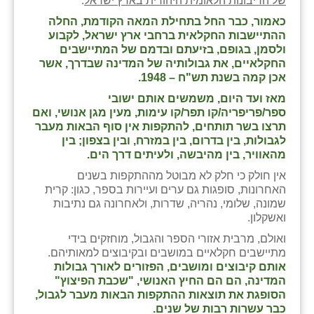
של הריבונות הלאומית היהודית בארץ ישראל
.
כאמור, כבר החל בתחילת המאה הקודמת, החלה
ההתיישבות החקלאית ברחבי ארץ ישראל, לקבוע
ולסמן, בגופם, בזיעתם ובדמם של המתיישבים
החקלאיים, את גבולותיה של המדינה שבדרך, אשר
אכן קמה בשנת תש"ח – 1948.
מאז ועד היום, משמשים אותם ישובי
ספר/פריפריה/קו תפר/קו עימות, מעין מגן אנושי, ואם
תרצו בשר תותחים, להתקפות אין סוף הבאות מעבר
לגבולות, בין בדרום, בין במזרח, ובין בצפון; בין
מהאוויר, בין מהיבשה, ולעיתים דרך הים.
אין חולק כי חלק לא מבוטל מההתקפות בשנים
האחרונות, סופגות גם ערים ועיירות בספר, כגון: קרית
שמונה, שלומי, נהריה, שדרות, ולאחרונה גם נתיבות
ואשקלון.
ואולם, מרבית אזורי הספר והגבול, מוחזקים בידי
מתיישבים חקלאיים במושבים ובקיבוצים למאותיהם.
אותם קיבוצים ומושבים, הפזורים לאורך גבולות
המדינה, הם הם החיץ האנושי, "שכבת הפיצוץ"
הסופגת את תוצאות ההתקפות הבאות מעבר לגבול,
כבר עשרות רבות של שנים.