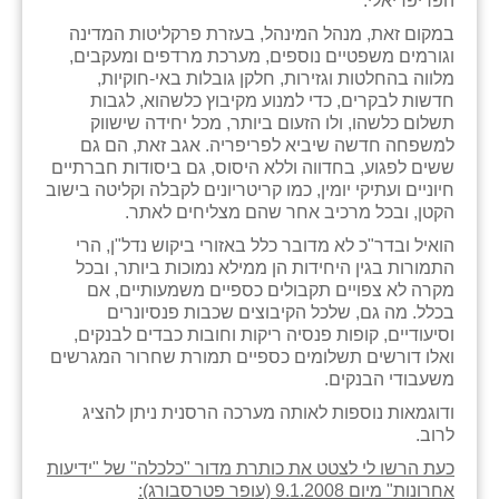
הפריפריאלי.
במקום זאת, מנהל המינהל, בעזרת פרקליטות המדינה
וגורמים משפטיים נוספים, מערכת מרדפים ומעקבים,
מלווה בהחלטות וגזירות, חלקן גובלות באי-חוקיות,
חדשות לבקרים, כדי למנוע מקיבוץ כלשהוא, לגבות
תשלום כלשהו, ולו הזעום ביותר, מכל יחידה שישווק
למשפחה חדשה שיביא לפריפריה. אגב זאת, הם גם
ששים לפגוע, בחדווה וללא היסוס, גם ביסודות חברתיים
חיוניים ועתיקי יומין, כמו קריטריונים לקבלה וקליטה בישוב
הקטן, ובכל מרכיב אחר שהם מצליחים לאתר.
הואיל ובדר"כ לא מדובר כלל באזורי ביקוש נדל"ן, הרי
התמורות בגין היחידות הן ממילא נמוכות ביותר, ובכל
מקרה לא צפויים תקבולים כספיים משמעותיים, אם
בכלל. מה גם, שלכל הקיבוצים שכבות פנסיונרים
וסיעודיים, קופות פנסיה ריקות וחובות כבדים לבנקים,
ואלו דורשים תשלומים כספיים תמורת שחרור המגרשים
משעבודי הבנקים.
ודוגמאות נוספות לאותה מערכה הרסנית ניתן להציג
לרוב.
כעת הרשו לי לצטט את כותרת מדור "כלכלה" של "ידיעות
אחרונות" מיום 9.1.2008 (עופר פטרסבורג):