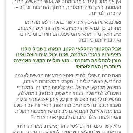
אין אני מתכוון לגרוע מתרומתם של אנשי התעשיה, הרוח,
האמנות, האקדמיה, המסחר, החינוך, התרבות, וכיו"ב –
לחברה ולמדינה.
ואולם, איש ההי-טק אינו קשור בהכרח לאדמה זו או
אחרת, וכך גם איש התעשיה, איש הרוח, איש האמנות,
איש האקדמיה, או איש המשפט. הם חוזרים ומוכיחים
זאת בניידותם כי רבה.
אבל הסקטור החקלאי הקטן, הנאחז בשביל כולנו
בציפורניו ברגבי האדמה, ואינו יכול, אינו רוצה ואינו
מוכן להחליפה באחרת – הוא חוליית הקשר האמיצה
ביותר בין העם לארצו!
האם טרם השכלנו להבין זאת? מדוע אנו מרשים לעצמנו
להחריש, כאשר שליחינו, מקבלי המשכורות מאיתנו,
במינהל מקרקעי ישראל, בפרקליטות המדינה, במשרדי
היועמ"ש לממשלה, בבתי המשפט, בכנסת, בממשלה,
ממשיכים להכות בפטישי זדון על אותן אצבעות מיובלות
מעבודת כפיים וציפורניים מחורצות, הנאחזות עבור כולנו
באדמת הלאום? האם איננו מבינים שהאצבעות המוכות
והמוחלשות הללו תאבדנה לבסוף את האחיזה?
ללא קשר לעמדתי הפוליטית, הרי אישית, מאד הזדהיתי
עם אסונם של חקלאי גוש קטיף. לחקלאים בגוש קטיף לא