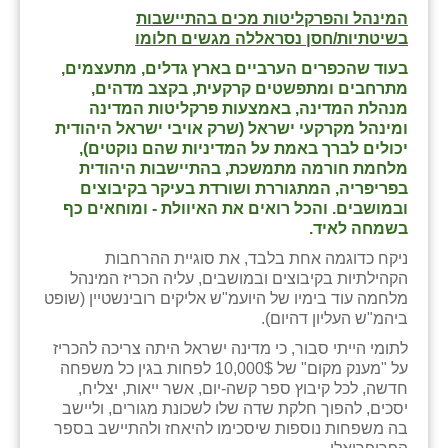
המינהל והפרקליטות מכים בהתיישבות
בשיטתיות/חסן נסראללה מגשים חלומו
בעוד שהכפרים הערביים בארץ גדלים, מתעצמים,
מתרחבים ומתפשטים קרקעית, בקצב מדהים,
מנהלת המדינה, באמצעות פרקליטות המדינה
ומינהל מקרקעי ישראל (שרק אויבי ישראל היהודית
יכולים לברך באמת על המדיניות שהם נוקטים),
מלחמת חורמה מתמשכת, בהתיישבות היהודית
בפריפריה, המתגוררת ושורדת בעיקר בקיבוצים
ובמושבים. והכל רואים את האיוולת - ומוחאים כף
בשמחה לאיד.
ניקח כדוגמה אחת בלבד, את סוגיית ההרחבות
הקהילתיות בקיבוצים ובמושבים, עליה הכריז המינהל
מלחמה עוד בימיו של היועמ"ש אליקים רובינשטיין (שופט
ביהמ"ש העליון דהיום).
לתומי הייתי סבור, כי מדינה ישראל היתה צריכה להכריז
על "מענק מקום" של 10,000$ לפחות בגין כל משפחה
חדשה, לכל קיבוץ ספר קשה-יום, אשר ייאות, יצליח,
יסכים, להפוך חלקת שדה שלו לשכונת מגורים, וליישב
בה משפחות נוספות שיסכימו להיאחז ולהתיישב בספר