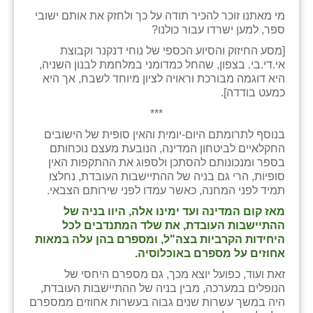
מי מאתנו זוכר להכיר תודה על כך ולחזק את אותם ישובי
ספר, למען ישרדו עבור כולנו?
[מסע החיזוק והסיוע הכספי של נוחי דנקנר וקבוצת
אי.די.בי. בצפון, שהחל כמדומני במלחמת לבנון השניה,
היא דוגמה מבורכת וראויה לציון מיוחד לשבח, אך היא
כמעט בודדה].
***
בנוסף לתרומתם היום-יומית והאין סופית של הישובים
החקלאיים לביטחון המדינה, הנובעת מעצם נוכחותם
בספר ומנכונותם להסתכן ולספוג את ההתקפות האין
סופיות, הרי גם בניה של ההתיישבות העובדת, נחלצו
תמיד לפני המחנה, כאשר עמדו לפני שירותם הצבאי.
מאז קום המדינה ועד ימינו אלה, היוו בניה של
ההתיישבות העובדת, את שלד המתנדבים לכל
היחידות הקרביות בצה"ל, ומספרם בהן עלה במאות
אחוזים על מספרם באוכלוסיה.
זאת ועוד, כפועל יוצא מכך, גם מספרם היחסי של
הנופלים במערכה, מבין בניה של ההתיישבות העובדת,
היה במשך עשרות שנים גבוה בעשרות אחוזים ממספרם