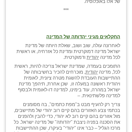
של אלו באוכלוסיה.
***
החקלאים מגיני יהדותה של המדינה
לאחרונה עולה, שוב ושוב, שאלת היותה של מדינת
ישראל מדינה דמוקרטית ומדינת כל אזרחיה, או ראשית
לכל מדינה
יהודית
ודמוקרטית.
התומכים בעמדה, שמדינת ישראל צריכה להיות, ראשית
לכל, מדינה
יהודית,
מוכרחים להכיר בחשיבותה של
ההתיישבות העובדת להשגת מטרה ציונית, לאומית
ויהודית ראשונה במעלה זו, שכן אחרת, תיהפך מדינת
ישראל במהרה, עוד בימינו, למדינה דו-לאומית ולבסוף
למדינה פלשתינאית. –
צריך רק להעיף מבט ב"מפת כתמים", בה מסומנים
בכתמי צבע האזורים בהם קיים רוב יהודי של מתיישבים,
מול אזורים בהם קיים רוב לא יהודי, כדי להבין ולהפנים
את הסכנה בפניה ניצבת "יהדותה" של מדינה ישראל. כל
מרכז הגליל – כבר אינו "יהודי" בעיקרו, שכן ההתיישבות