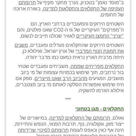
ב"מוסד נאמן" בטכניון, נערך מחקר מקיף על
תרומתם
העקיפה של החקלאים והחקלאות למדינה
, בשורה ארוכה
של תחומים.
השטחים הירוקים והמעובדים ברחבי הארץ, הם
ה"מפרקים" העיקריים של גז ה-
CO2
שאנו פולטים, והם
"יצרני" החמצן העיקריים
לאוויר שכולנו חייבים לנשום.
השטחים הירוקים שהחקלאים מגדלים ומעבדים,
משנים
את תמונת הנוף המדברי
של ארץ ישראל, ואילולא כן,
היתה מרבית הארץ נראית כמעט כמו מדבר יהודה.
החקלאים מפריחים שממה
, משביחים ומעבדים שטחי
בור נרחבים, תוך שימוש בכמויות עצומות של מי ביוב
מושבים, המגיעים
מהביוב הרב שאנו מייצרים
. ספק אם
היה שימוש ואפשרות הסלקה לאותם מי ביוב מצטברים,
אילולא הוזרמו להשקיה.
***
החקלאים - מגן בטחוני
ואולם,
תרומתם של החקלאים למדינה
, במישורים של
ייצור מזון, אקולוגיה, נוף, תרבות הפנאי, הנופש והתיירות,
הינה אף כאין וכאפס לעומת
תרומתם לסיכויי שרידותה