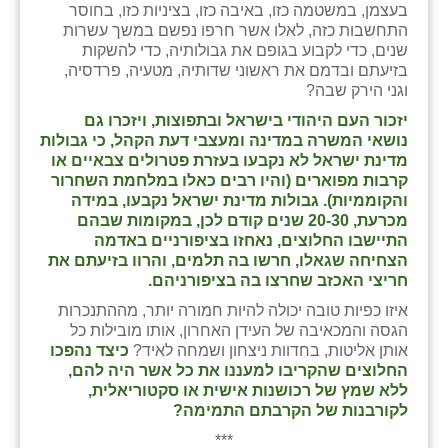
נווה אטי״ב
בעצמן, במשטמה כזו, באיבה כזו, בציניות כזו, בחוסר
התחשבות כזה, לאלו אשר חרפו נפשם במשך עשרות
נהריה (אג״ש)
שנים, כדי לקבוע בגופם את גבולותיה, כדי להשקות
בזיעתם ובדמם את ראשוני שדותיה, מטעיה, פרדסיה,
ניר צבי
וגני הירק שבה?
יזכור העם היהודי בישראל ובתפוצות, ויזכרו גם
עין חצבה
נושאי המשרה במדינה ומעצבי דעת הקהל, כי גבולות
מדינת ישראל לא נקבעו בעזרת פטרולים צבאיים או
עין תמר
קרבות מפוארים (והיו רבים כאלו במלחמת השחרור
והקוממיות). גבולות מדינת ישראל נקבעו, במידה
עמרים
מכרעת, 20-30 שנים קודם לכן, במקומות שבהם
התיישבו החלוצים, נאחזו בציפורניים באדמה
קורנית
הצחיחה שגאלו, חרשו בה תלמים, והרוו בזיעתם את
חריצי האכזב שחרצו בה בציפורניהם.
קלחים
איזו כפיות טובה יכולה להיות חמורה יותר, מההתנכרות
רועי
הגסה והמכאיבה של העידן האחרון, אותו מובילות כל
אותן אליטות, בחדוות ניצחון ושמחה לאיד?
כיצד נהפכו
רימונים
החלוצים שהקריבו למעננו את כל אשר היה להם,
ללא שמץ של רכושנות אישית או סקטוריאלית,
רמות השבים
לקורבנות של הקרבתם התמימה?
***
רמת הדר