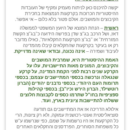
זוהר
יקשה להיכנס כאן לניתוח מעמיק ומקיף של העובדות
ההיסטוריות הכרוכות בקרקעות הנמצאות בחכירת
הדר עם
הקיבוצים והמושבים. אולם פטור בלא כלום – אי אפשר.
ראשית
– הנחת המוצא של היועץ המשפטי לממשלה
חבצלת השרון
דאז, ושל הרכב בג"צ שדן בפרשה הידועה כ"בג"צ הקשת
המזרחית" או "בג"צ הקרקעות החקלאיות", כאילו מדובר
חמרה
רק או בעיקר בקרקעות שהחקלאים קיבלו מהמדינה
לעיבוד ושמירה –
אינה נכונה, ובודאי שאינה מדוייקת.
חרב לאת
האמת ההיסטורית היא, שמרבית המושבים
יבול (מורג)
והקיבוצים, המונים מאות התיישבויות, עלו על
הקרקע שנים רבות לפני הקמת המדינה, על קרקע
יקנעם
שנגאלה ונרכשה בכספי המתיישבים עצמם; בכספי
תרומות העם היהודי; בכספי נדבנים יהודים (הברון
כליל
רוטשילד, הברון הירש וכיו"ב); בכספי קהילות
ספציפיות בחו"ל שתרמו כספים לקבוצות חלוצים
יד השמונה
ששלחו להתיישבות ציונית בארץ, ועוד.
אילולא הדריכה אז את המתיישבים גם תודעה
כפר אביב
סוציאליסטית ואנטי-רכושנית עמוקה, ולא רק ציונות, הרי
כל הקרקעות אז היו נרשמות על שמם, כפי שנרשמו ע"ש
כפר ביאליק
כל משפחות הסוחרים, הפרדסנים והחקלאים האחרים