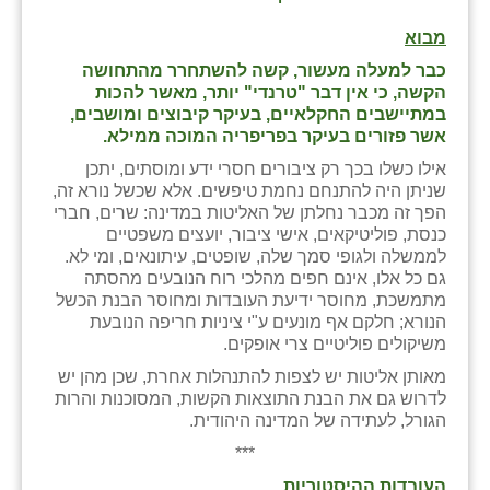
בני ציון
מבוא
כבר למעלה מעשור, קשה להשתחרר מהתחושה
בצרה
הקשה, כי אין דבר "טרנדי" יותר, מאשר להכות
במתיישבים החקלאיים, בעיקר קיבוצים ומושבים,
בקעות
אשר פזורים בעיקר בפריפריה המוכה ממילא.
ֿגבעת שפירא
אילו כשלו בכך רק ציבורים חסרי ידע ומוסתים, יתכן
שניתן היה להתנחם נחמת טיפשים. אלא שכשל נורא זה,
גן הדרום
הפך זה מכבר נחלתן של האליטות במדינה: שרים, חברי
כנסת, פוליטיקאים, אישי ציבור, יועצים משפטיים
גן השומרון
לממשלה ולגופי סמך שלה, שופטים, עיתונאים, ומי לא.
גם כל אלו, אינם חפים מהלכי רוח הנובעים מהסתה
גני עם
מתמשכת, מחוסר ידיעת העובדות ומחוסר הבנת הכשל
הנורא; חלקם אף מונעים ע"י ציניות חריפה הנובעת
גני יהודה
משיקולים פוליטיים צרי אופקים.
מאותן אליטות יש לצפות להתנהלות אחרת, שכן מהן יש
גנות
לדרוש גם את הבנת התוצאות הקשות, המסוכנות והרות
הגורל, לעתידה של המדינה היהודית.
ורד יריחו
***
דקל
העובדות ההיסטוריות