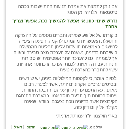
אם ניתן לתמצת את עמדת תנועות ההתיישבות בכמה
סיסמאות, אלו יהיו מן הסוג:
נדרש שינוי כוון, אי אפשר להמשיך ככה, אפשר וצריך
אחרת.
ביקורתו של אלישע שפירא וחברים נוספים על ההצדקה
והתועלת האפשרית מיוזמתנו להקמה, הפעלה וציפייה
להישגים באמצעות הוועדות עליהן החליטה הממשלה
בישיבתה בדגניה, נשענת על הערכת מצב סבירה וראויה,
אך לעומתה, גם להערכה יותר אופטימית יש סבירות
והנחות עבודה ראויות. לכנות הערכה זו כחוסר אחריות,
עשוי להתברר כהערכה מוטעית.
ולסיום אומר, כי לקטטות המילוליות בינינו, יש שורשים
ובסיסים ערכיים ועקרוניים יותר, אשר לצערי, רבים
מאתנו, לא התפנו עדיין לדון עליהם. הדבקת התוויות
וייחוס הכוונות תוך הבעת חוסר אמון במערכת ההנהגה
הקיבוצית אשר בדיוניה נוכח נציגכם, בוודאי שאינה
מקילה על קיום דיון כזה.
בארי הולצמן, יו"ר עמותת אדמתי
גודל פונט
הדפס
דוא"ל