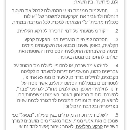
ולנו, פירושה, בין השאר:
1. התעלמות ממגמת נציגי הממשלה לבטל את משטר
הנחלות ולהעביר את הקרקעות למשטר של "יעילות
כלכלית מרבית" ע"י הוצאתה למכרז, לכל המרבה במחיר.
2. ייקור משמעותי של דמי החכירה לקרקע חקלאית.
3. הסכמה לפיצויים מזעריים בגין הפקעת קרקע
חקלאית, באופן שאיננו מבטא את השקעותינו מימים
ימימה בהשבחתה החקלאית הבסיסית והשוטפת ואת
יכולתנו להתפרנס ממנה בעתיד.
4. להימנע מהשכרה, או לחלופין לשלם מס המוטל על
עבריינים כמונו, המשכירים דירות למועמדים לקליטה
בקבוצים, לחיילים בודדים, לצעירים ממוצא אתיופי,
לסטודנטים במכללות הסמוכות אלינו, אשר נוסדו על
ידינו, לתלמידי אולפן, משתלמים מחו"ל, לגרעיני "צבר",
למשרתי כוחות הביטחון באזורי העימות ומשפחותיהם,
לרופאים, אחיות ומורים המוכנים להתגורר לכמה שנים
בפריפריה ובקרבת הגבול וכו'.
5. לשלם דמי חכירה מוגדלים בגין פעילות "מפעל" כפי
שמכנים זאת אנשי ממ"י, עבור מאגרי מים מושבים לצורך
השקיית
קרקע חקלאית
, לאחר טיהור (אשר למדינה אין