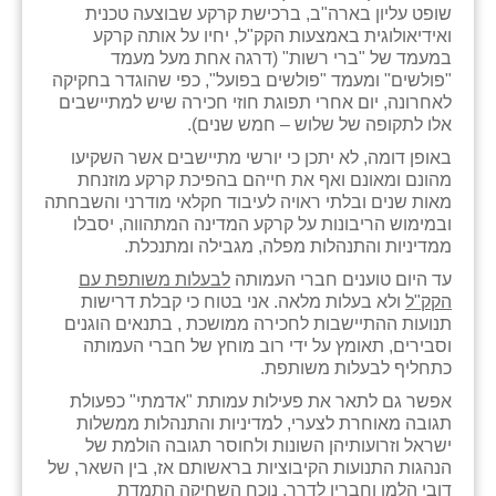
שופט עליון בארה"ב, ברכישת קרקע שבוצעה טכנית
ואידיאולוגית באמצעות הקק"ל, יחיו על אותה קרקע
שבי ציון
במעמד של "ברי רשות" (דרגה אחת מעל מעמד
"פולשים" ומעמד "פולשים בפועל", כפי שהוגדר בחקיקה
שדה ורבורג
לאחרונה, יום אחרי תפוגת חוזי חכירה שיש למתיישבים
אלו לתקופה של שלוש – חמש שנים).
שדה צבי
באופן דומה, לא יתכן כי יורשי מתיישבים אשר השקיעו
שדמה
מהונם ומאונם ואף את חייהם בהפיכת קרקע מוזנחת
מאות שנים ובלתי ראויה לעיבוד חקלאי מודרני והשבחתה
שכניה
ובמימוש הריבונות על קרקע המדינה המתהווה, יסבלו
ממדיניות והתנהלות מפלה, מגבילה ומתנכלת.
תלמי יוסף
עד היום טוענים חברי העמותה
לבעלות משותפת עם
הקק"ל
ולא בעלות מלאה. אני בטוח כי קבלת דרישות
בוסתן הגליל
תנועות ההתיישבות לחכירה ממושכת , בתנאים הוגנים
וסבירים, תאומץ על ידי רוב מוחץ של חברי העמותה
כתחליף לבעלות משותפת.
אפשר גם לתאר את פעילות עמותת "אדמתי" כפעולת
תגובה מאוחרת לצערי, למדיניות והתנהלות ממשלות
ישראל וזרועותיהן השונות ולחוסר תגובה הולמת של
הנהגות התנועות הקיבוציות בראשותם אז, בין השאר, של
דובי הלמן וחבריו לדרך, נוכח השחיקה התמדת