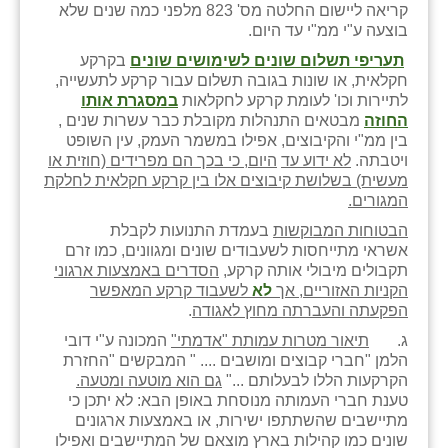
נווה אטי״ב
קריאה ליישום החלטה מס' 823 מלפני כמה שנים שלא
בוצעה ע"י ממ"י עד היום.
נהריה (אג״ש)
תעריפי תשלום שונים לשימושים שונים
בקרקע
חקלאית, או שונות בגובה תשלום עבור קרקע לתעשייה,
ניר צבי
לתיירות וכו' לעומת קרקע לחקלאות
במסגרת אותו
החוזה
מבטאים התנהלות מקובלת כבר עשרות שנים ,
עין חצבה
בין ממ"י והקיבוצים, אפילו במשמר העמק, עין השופט
ויטבתה.
לא ידוע עד
היום, כי בכך הם מפרידים (חוזית או
עין תמר
מעשית) בשלושת קיבוצים אלו בין קרקע חקלאית לחלקת
המגורים.
עמרים
הבטוחות המבוקשות
בעמדת התנועות לקבלת
קורנית
אשראי מתייחסות לשעבודים שונים ומגוונים, כמו זרם
תקבולים מיבולי אותה קרקע,
הסדרים באמצעות ארגוני
קלחים
הקניות האזוריים, אך
לא
לשעבוד קרקע המאפשר
הפקעתה והעברתה מחוץ לאגודה
.
רועי
ג.
תיאור מטרות עמותת "אדמתי"
המכונה ע"י דובי
הלמן "חברי קבוצים ומושבים .... " המבקשים "החזרת
רימונים
הקרקעות הללו לבעלותם ..."
גם הוא מוטעה ומטעה.
טענת חברי העמותה מנוסחת באופן הבא: לא יתכן כי
רמות השבים
מתיישבים שהשתתפו ישירות, או באמצעות ארגונים
שונים כמו קהילות בארץ מוצאם של המתיישבים ואפילו
רמת הדר