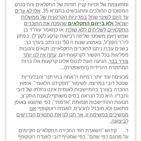
ומתעצמת של זכויות קניין חוזיות של החקלאים וההיבטים
המסוכנים ההולכים ומתגבשים בתמ"א 35.
אלו לא ערים
עד היום לשינוי שחל במדיניות הקרקעית של ממשלות
ישראל
ולא בייזום החקלאים
שהפכה את החוכרים
החקלאיים לשליחים ללא שולח
, או כמאמר עוה"ד בן
שמש (יועץ משפטי שליווה רכישות קרקע לקק"ל) בפתק
ליו"ר הקק"ל, באמצע שנות ה 50' ובו כתב בערך כך:
בשנים עברו ניתנו לחוכרים החקלאיים, תנאים והטבות
מפליגות בכל הקשור לקרקעותיהם.
עתה אין לנו יותר
צורך בכך
. הגיעה העת לכנוס אלינו קרקעות אלו ברוח
המחתרת היורידית (המשפטית)....
מכעיסה עוד יותר רמיזת ה"אתה בחרתנו" והבלעדיות
שנוטל דובי במרומז, לשימור "תפקידנו הלאומי". אימוץ
ההכרה בצורך בהתיישבות לאומית איננו נחלתו של דובי
וחבריו. היא ככל הנראה בסיס משותף לטענת התק"צ,
תנועות ההתיישבות ועמותת "אדמתי", כפי שהוצגו באופן
מתואם ולא מובדל להכעיס, לוועדת רוטקופף:
אנו
ממשיכים במשימה זו, אך תנו לנו
את התנאים הנדרשים
לביצועה.
ד. קידוש "השארת חוזי החכירה החקלאיים הקיימים
על מכונם כפי שהם", כפי שמטיף דובי לוועדת רוטקופף