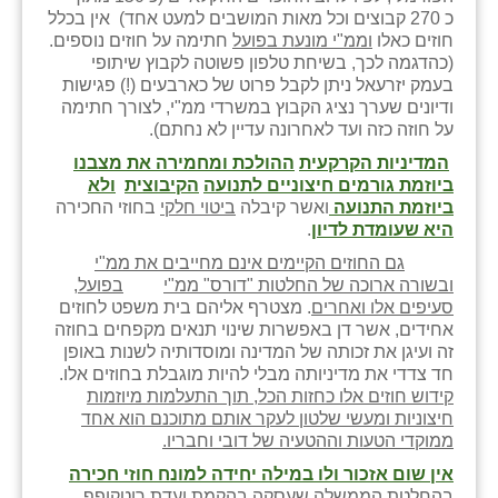
כ 270 קבוצים וכל מאות המושבים למעט אחד) אין בכלל
זוהר
חוזים כאלו
וממ"י מונעת בפועל
חתימה על חוזים נוספים.
(כהדגמה לכך, בשיחת טלפון פשוטה לקבוץ שיתופי
הדר עם
בעמק יזרעאל ניתן לקבל פרוט של כארבעים (!) פגישות
ודיונים שערך נציג הקבוץ במשרדי ממ"י, לצורך חתימה
חבצלת השרון
על חוזה כזה ועד לאחרונה עדיין לא נחתם).
חמרה
המדיניות הקרקעית
ההולכת ומחמירה את מצבנו
ביוזמת גורמים חיצוניים לתנועה
הקיבוצית
ולא
חרב לאת
ביוזמת התנועה
ואשר קיבלה
ביטוי חלקי
בחוזי החכירה
היא שעומדת לדיון
.
יבול (מורג)
גם החוזים הקיימים אינם מחייבים את ממ"י
ובשורה ארוכה של החלטות "דורס" ממ"י
בפועל,
יקנעם
סעיפים אלו ואחרים
. מצטרף אליהם בית משפט לחוזים
אחידים, אשר דן באפשרות שינוי תנאים מקפחים בחוזה
כליל
זה ועיגן את זכותה של המדינה ומוסדותיה לשנות באופן
חד צדדי את מדיניותה מבלי להיות מוגבלת בחוזים אלו.
יד השמונה
קידוש חוזים אלו כחזות הכל, תוך התעלמות מיוזמות
חיצוניות ומעשי שלטון לעקר אותם מתוכנם הוא אחד
כפר אביב
ממוקדי הטעות וההטעיה של דובי וחבריו.
כפר ביאליק
אין שום אזכור ולו במילה יחידה למונח חוזי חכירה
בהחלטת הממשלה
שעסקה בהקמת ועדת רוטקופף.