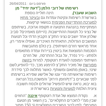
פורסם ביום : 26/04/2011
בני ציון
רשימתו של דובי הלמן ("דעת יחיד" מן
השבוע שעבר),
הינה חולייה נוספת
בצרה
בשרשרת רשימות ונקיטת עמדות גם
ובעיקר מחוץ
למערכת ההתדיינות הפנימית
בנושאי קרקעות,
בקעות
המתקיימת בהנהגת התנועה זו תקופה ארוכה, בשיתופם
של נציגי כל תנועות ההתיישבות. (הייתם מאמינים? סביב
ֿגבעת שפירא
שולחן אחד יושבים נציגי התק"צ הקבוץ הדתי וכל תנועות
המושבים הגדולות, התאחדות האיכרים, ואפילו אימרי רון,
גן הדרום
אחד מראשי הזרם השיתופי). בין כולם מתגבשות
הסכמות המוצאות את ביטוין בניירות עמדה מתואמים
גן השומרון
ולפתע - נייר נפרד, על גבול ההתרסה, של הזרם
השיתופי המופנה לוועדת רוטקופף, למרות
בקשה
גני עם
מפורשת
של מזכיר התק"צ להימנע מכך, כדי להופיע,לשם
שינוי, באופן מתואם ומשותף. כאשר מתלווה לכך סידרת
גני יהודה
רשימות שראשיתה פרי עטו של אלישע שפירא ברשימתו
לפני שבועיים ב"דף/הזמן הירוק" והמשכה,ככל הנראה
גנות
בוא יבוא, נראה שיש להפשיל שרוולים ולנסח תשובה
ציונית הולמת
לטעויות והטעיות
בשרשרת זו:
ורד יריחו
א. נקודת המוצא של ועדת רוטקופף
איננה
"החוזים
שבין ממ"י לחוכרים החקלאיים", בין השאר מן הטעם
דקל
הפורמלי, לפיו לרוב החוכרים החקלאיים (כ 150 מתוך