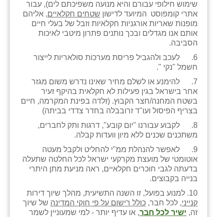
שימוש חילופי עבורם והיא מנועה משפיכתם לים), עבור
אתרי קומפוסט המיועד לדישון
שטחים חקלאיים
, אליהם
מופנות שאריות אורגניות חקלאיות וזבל של בעלי חיים
אותם אנו מגדלים ובכך נותנים פתרון מיטבי לאיכות
הסביבה.
6. לעכב ולהגביל פריסת מערכות סולאריות לייצור
חשמל "נקי ".
7. להימנע או לשלם מחיר שאינו נדרש משום מגזר
אחר בישראל בגין פעילות לא חקלאית בהיקף זעיר
בשטח המחנה/חצר הקבוץ. (זלדה בפינת המקרמה, חיים
בצריף הפיסול ועו"ד זרובבלה בחדר צדדי בביתה)
8. לקבוע עבורנו "יום קובע", דרגות ותק לחברים,
משתכנים שכנים ללא מיון וועדות קבלה.
9. לאפשר להנהלת ממ"י להחליט ולקבל מעטה
אוטומטי של מועצת מקרקעי ישראל לכל החלטה שתעלה
בדעתה לגבי חוכרים חקלאיים, ראה מניעת מתן היתרי
בנייה בקבוצים.
10. למנוע בפועל, זו השנה התשיעית, מהלך שיוך דירות
קנייני
, לכל חבר,
כולל רישום על פי חוקי המדינה
של שיוך
זה,
ישיר לכל חבר
, או עדיף יותר - למי שמעוניין לשמר