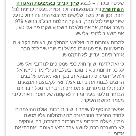
שליטה ובקרה – לבצע
שיוך קנייני
באמצעות האגודה
השיתופית
ורק באמצעותה יוקנו זכויות בעלות קניינית לכל
חבר. נכון שרק בשני שלישים מקיבוצי התנועה החליטו על
שיוך קנייני לכל חבר, ובעיקר החלטת הבג"צ בנושא 979
מעכב אותם, אך את מלאכת השכנוע שקבוצים אלו טעו,
אני משאיר לדובי ואלישע.
למרות אזהרות דובי ואלישע ממהלך זה, באותם הקבוצים
הראשונים שביצעו אותו בפועל ובשיוך
ישיר
לכל חבר,
אזהרותיהם, עדיין, לא התממשו.
כי זאת לדעת:
שיוך חוזי
, כפי שמטיפים לנו דובי ואלישע,
על כל יתרונותיו,
אינו מוכר, בשלב זה, ע"י
מדינת ישראל
ולא ע"י המערכת הבנקאית. בכך הוא מעמיס על בנים
הרוצים לבנות את ביתם אצלנו ואין לקיבוצם האמצעים
לבנות להם מגורים, עומס ריבית רב יותר מכל חבריהם
הבוחרים לגור בעיר ומידה לא קטנה של חוסר ודאות לגבי
מעמד רכושם העיקרי.
אפשר להוסיף לרשימה זו שורות רבות, אולם ההיצמדות
לחוזה החכירה הנוכחי וכל מה שמתלווה אליו מטעם
ממ"י, מעלה בזיכרוני את הכתוב בתורתנו, בה עוסקים,
לא בהערכה רבה, לנושא עבד נרצע האומר: "אהבתי את
אדוני..."