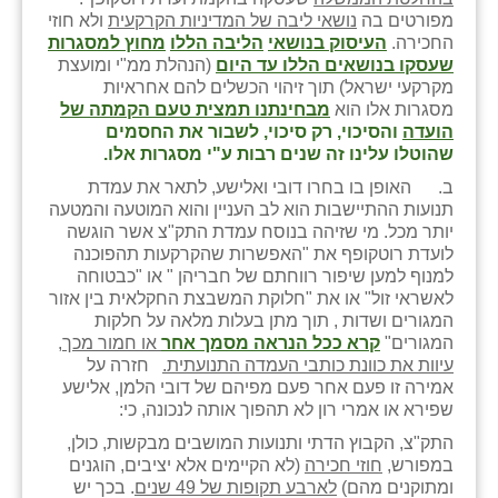
כפר הרי״ף
מפורטים בה
נושאי ליבה של המדיניות הקרקעית
ולא חוזי
החכירה.
העיסוק בנושאי
הליבה הללו
מחוץ למסגרות
כפר מישר
שעסקו בנושאים הללו עד היום
(הנהלת ממ"י ומועצת
מקרקעי ישראל) תוך זיהוי הכשלים להם אחראיות
כפר מע״ש
מסגרות אלו הוא
מבחינתנו תמצית טעם הקמתה של
הועדה
והסיכוי, רק סיכוי, לשבור את החסמים
כפר מרדכי
שהוטלו עלינו זה שנים רבות ע"י מסגרות אלו.
ב. האופן בו בחרו דובי ואלישע, לתאר את עמדת
כפר סבא (אגרא)
תנועות ההתיישבות הוא לב העניין והוא המוטעה והמטעה
יותר מכל. מי שזיהה בנוסח עמדת התק"צ אשר הוגשה
כפר שמריהו
לועדת רוטקופף את "האפשרות שהקרקעות תהפוכנה
למנוף למען שיפור רווחתם של חבריהן " או "כבטוחה
מגשימים
לאשראי זול" או את "חלוקת המשבצת החקלאית בין אזור
המגורים ושדות , תוך מתן בעלות מלאה על חלקות
מישר
המגורים"
קרא ככל הנראה מסמך אחר
או חמור מכך,
עיוות את כוונת כותבי העמדה התנועתית.
חזרה על
מכורה
אמירה זו פעם אחר פעם מפיהם של דובי הלמן, אלישע
שפירא או אמרי רון לא תהפוך אותה לנכונה, כי:
מנחמיה
התק"צ, הקבוץ הדתי ותנועות המושבים מבקשות, כולן,
נאות הכיכר
במפורש,
חוזי חכירה
(לא הקיימים אלא יציבים, הוגנים
ומתוקנים מהם)
לארבע תקופות של 49 שנים
. בכך יש