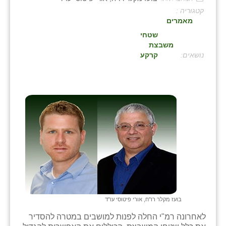
קטגוריה :
בני ציון
מאמרים
בצרה
שטחי
משבצת
בקעות
:
קרקע
ֿגבעת שפירא
גן הדרום
גן השומרון
גני עם
גני יהודה
גנות
ורד יריחו
בועז מקלר רו"ח, אורי פיטוסי עו"ד
דקל
לאחרונה רמ"י החלה לפנות למושבים במטרה להסדיר