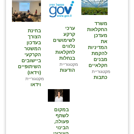
משרד
ערכי
החקלאות
בחינת
קרקע
מעדכן
הצורך
לשימושים
את
בעדכון
נלווים
המדיניות
המשטר
לחקלאות
להקמת
הקרקעי
בנחלות
מבנים
ביישובים
מקטגוריית
חקלאיים
השיתופיים
הודעות
מקטגוריית
(וידאו)
כתבות
מקטגוריית
וידאו
במקום
לשתף
פעולה,
הבינוי
העירוני