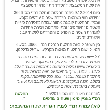
את כלל שטחי המשבצת, הכוללים את האפשרות להגדיל
זוהר
את שטח המשבצת ולהסדיר את "עודף" המשבצת.
ביום 9.12.2014 ניתנה החלטת הנהלת רמ"י מס' 3666
הדר עם
"חידוש חוזי משבצת- הגדרת שטחים עודפים לקבע
וזמני". ההחלטה קובעת מתווה עבודה להסדרת סוגיית
חבצלת השרון
השטחים "העודפים" ומתן פתרונות ויצירת אחידות
להגדרת השטחים העודפים והפרדתם לשטחי קבע
חמרה
ושטחיים זמנים.
חרב לאת
בין השאר קובעת החלטת הנהלת רמ"י, 3666, בסע' 8
תנאי ליישום החלטות מועצת מקרקעי ישראל כדלקמן:
יבול (מורג)
"כל יישום של החלטות מועצה מטיבות יותנו בהגדרת
שטחים עודפים, לרבות עסקות תעסוקה, אנרגיה
יקנעם
סולארית ואיוש נחלות בהתאם להחלטות מועצה 1226,
1272 ו- 1317, שיוך וחתימה על חוזה לדורות על פי
כליל
החלטות מועצה 1155 ו- 823. ככל שקיימות עסקות
בשלבי הכנה מתקדמים, הרשות לא תעכב את אישור
יד השמונה
העסקה בהגדרת שטחים עודפים."
כפר אביב
להרחבה ראו חוזרנו מס' 5/2015 "
החלטת
רמ"י בעניין סימון שטחים עודפים
".
כפר ביאליק
להלן עמדת רמ"י לעניין הגדרת שטח המשבצת: