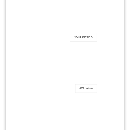
החלטה 1591
החלטה 4302