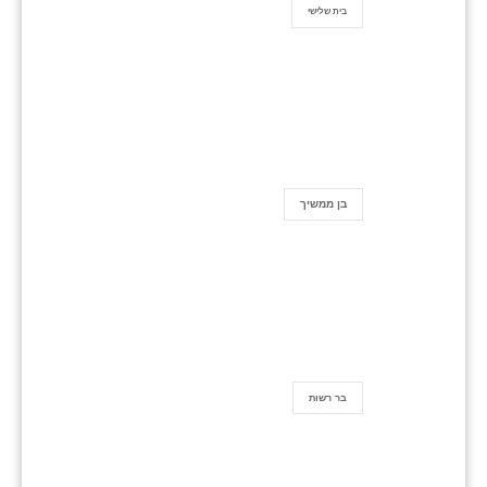
בית שלישי
בן ממשיך
בר רשות