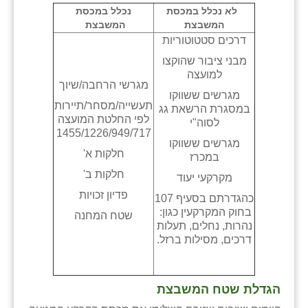
כפר הרי״ף
לא נכלל במכסת
נכלל במכסת
המשבצת
המשבצת
כפר מישר
דרכים סטטוטוריות
מבני ציבור שהוקצו
כפר מע״ש
למועצה
מגרשי הרחבה/שיוך
כפר מרדכי
מגרשים ששווקו
תעשייה/מסחר/תיירות
במסגרת הרשאת גג
כפר סבא (אגרא)
לפי החלטת המועצה
לסוה"י
1455/1226/949/717
מגרשים ששווקו
כפר שמריהו
חלקות א'
במכרז
מגשימים
חלקות ב'
מקרקעי יעוד
פדיון זכויות
כהגדרתם בסעיף 107
מישר
בחוק המקרקעין כגון:
שטח המחנה
נהרות, נחלים, תעלות
מכורה
דרכים, מסילות ברזל.
מנחמיה
נאות הכיכר
הגדלת שטח המשבצת