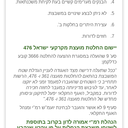
הבנקים מערימים קשיים בעת לקיחת משכנתאות.
לא ניתן לבצע שינויים במשבצת.
עצירת היתרים בחלקות ב'.
חוזים לדורות.
יישום החלטת מועצת מקרקעי ישראל 476
סע' 9 שהועלה במסגרת ההצעה להחלטה 3666 קובע
כדלקמן:
"ככל שתעלה דרישה מצד האגודה לעניין הגדלת שטח
המשבצת בהתאם להחלטות מועצה 361 ו- 476, הרשות
תתחייב כי השטחים שהועברו למעמד זמני לא יוקצו
לאחר, עד לגיבוש מדיניותה במעבר לחוזה חכירה
לדורות. במקביל, האגף החקלאי יפעל לתיקונן וניסוחן
מחדש של החלטות מועצה 361 ו- 476."
סעיף 9 לא אושר והועבר לבחינת יועמ"ש רמ"י ומנהל
האגף החקלאי.
הנהלת רמ"י אמורה לדון בקרוב בתוספת
לשטחי משבצת הנחלות על פי עקרון שנקבע