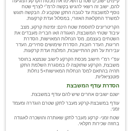
נווה אטי״ב
קיימים ישובים שטרם השלימו את מכסת הקרקע המגיעה
להם, ישוב זה רשאי להגיש בקשה לרמ"י לצרף שטח
נהריה (אג״ש)
נוסף למשבצת עד לגובה התקן שנקבע לו. הבקשה תוגש
למשרד החקלאות האזורי, במסלול ועדת קרקעות.
ניר צבי
הקריטריונים לתוספת שטח הינם: זמינות קרקע, מצב
עיבוד שטחי המשבצת, האגודה ו/או חבריה מעבדים את
עין חצבה
השטחים בעצמם, מס' הנחלות המאוישות, הסדרת
חריגות, העדר חובות, הסדרת שימושים סחירים, העדר
עין תמר
עבירות על חוק ההתיישבות, המלצת ועדת קרקעות.
עמרים
עפ"י רמ"י חישוב מכסת הקרקע לישוב שנמצא בחוסר
משבצת, הקרקע שתוקצה לו במסגרת השלמת התקן
קורנית
תהיה בהתאם למס' הנחלות המאוישות+5 נחלות
פוטנציאליות.
קלחים
הסדרת עודף המשבצת
רועי
ישנם ישובים אחרים שיש להם עודף במשבצת.
עודף במשבצת-קרקע מעבר לתקן שטרם הוגדרה ומעמד
רימונים
זמני.
רמות השבים
שטח זמני- קרקע מעבר לתקן שאותרה והושכרה לאגודה
בחוזה שכירות חקלאי.
רמת הדר