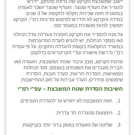
יישוב שמשבצת הקרקע שלו גדולה מהתקן, יידרש
להגדיר את העודף שנוצר, העודף שנוצר יושכר לאגודה
שבי ציון
במסגרת חוזה שכירות חקלאי לתקופה של 3 שנים.
במידה והקרקע לא תידרש למימוש מדיניות רמ"י, הקרקע
שדה ורבורג
תמשיך להיות מושכרת במעמד זמני.
שדה צבי
על מנת להסדיר את הקרקע הזמנית והגדלת גודל הנחלה
ו/או מספר הנחלות, יש להגיש לועדת הפרוגרמות
שדמה
במשרד החקלאות בקשות להגדלת התקנים. על פי עמדת
רמ"י נדרשת אישורה עפ"י הקריטריונים כדלקמן:
שכניה
זמינות הקרקע, מצב עיבוד שטחי המשבצת, האגודה ו/או
חבריה מעבדים את השטחים בעצמם, מס' הנחלות
תלמי יוסף
המאוישות, הסדרת חריגות, העדר חובות, הסדרת
שימושים סחירים, העדר עבירות על חוק ההתיישבות.
בוסתן הגליל
חשיבות הסדרת שטח המשבצת – עפ"י רמ"י
חוזה המשבצת לא יחודש עד להגדרת העודפים.
הימנעות מהגדרה חד צדדית.
שליטה של האגודה באופן ברור יותר בקרקעות.