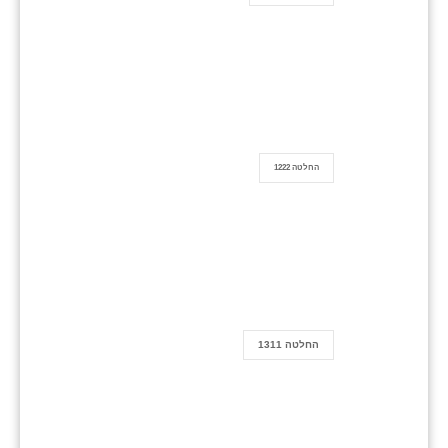
החלטה 1222
החלטה 1311