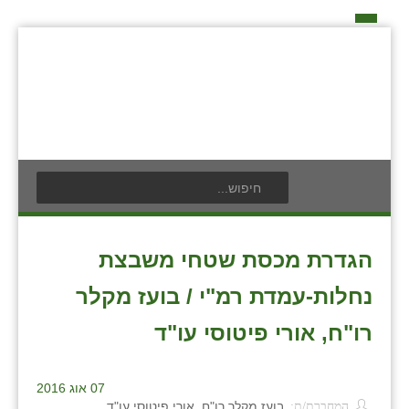
דף הבית
על האיחוד החקלאי
אידאה ומעש
כפרי האיחוד החקלאי
אודים
תנועת הנוער
בעלי תפקיד בתנועה
אילניה
לוח אירועים
חברי מזכירות האיחוד החקלאי
בית ינאי
לוח מודעות
חברי ועדת הביקורת
הגדרת מכסת שטחי משבצת
צור קשר
בית יצחק
פרסום מודעה
ועידות האיחוד החקלאי
נחלות-עמדת רמ"י / בועז מקלר
ביתן אהרון
רו"ח, אורי פיטוסי עו"ד
בן נון
07 אוג 2016
בני נצרים
המחברת/ת:
בועז מקלר רו"ח, אורי פיטוסי עו"ד