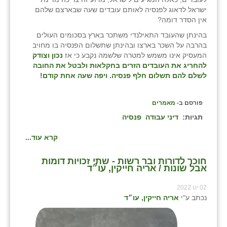
ישראל לדאוג לפנסיה לאותם עובדים שעה שבארצם שלהם
אין הסדר דומה?
בהינתן שהעובד התאילנדי משתכר בארץ בסכומים העולים
בהרבה על השכר בארצו ובהינתן שתשלום הפנסיה בו מחויב
המעסיק אינו משמש למטרה שלשמה נקבע כי אז
נכון וצודק
להחריג את העובדים הזרים בחקלאות ולבטל את החובה
לשלם להם תשלום חלף פנסיה. ויפה שעה אחת קודם!
פורסם ב-
מאמרים
תגיות:
דיני עבודה
פנסיה
קרא עוד...
חוכר לדורות ובר רשות - שתי זכויות דומות
אבל שונות / אריה חייקין, עו״ד
02 ינו 2022
נכתב ע"י
אריה חייקין, עו״ד