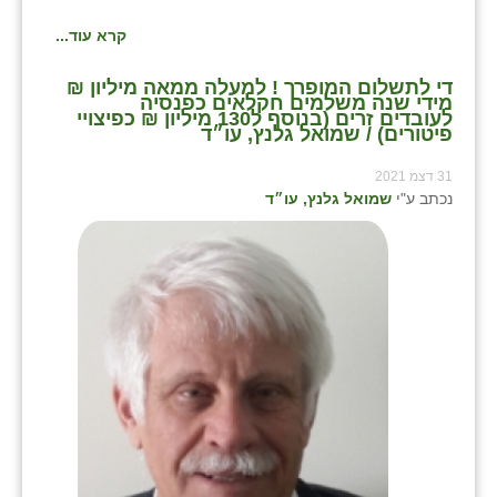
קרא עוד...
די לתשלום המופרך ! למעלה ממאה מיליון ₪
מידי שנה משלמים חקלאים כפנסיה
לעובדים זרים (בנוסף ל130 מיליון ₪ כפיצויי
פיטורים) / שמואל גלנץ, עו״ד
31 דצמ 2021
נכתב ע"י
שמואל גלנץ, עו״ד