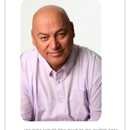
כפר הרי״ף
כפר מישר
כפר מע״ש
כפר מרדכי
כפר סבא (אגרא)
כפר שמריהו
מגשימים
מישר
מכורה
מנחמיה
נאות הכיכר
אגודה חקלאית, כמו כל תאגיד יכולה להימצא במצב שבו