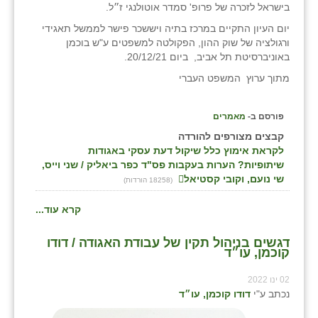
בישראל לזכרה של פרופ' סמדר אוטולנגי ז״ל.
יום העיון התקיים ב
מרכז בתיה ויששכר פישר לממשל תאגידי
ורגולציה של שוק ההון, הפקולטה למשפטים ע"ש בוכמן
באוניברסיטת תל אביב,
ביום 20/12/21.
מתוך ערוץ המשפט העברי
פורסם ב-
מאמרים
קבצים מצורפים להורדה
לקראת אימוץ כלל שיקול דעת עסקי באגודות
שיתופיות? הערות בעקבות פס"ד כפר ביאליק / שני וייס,
שי נועם, וקובי קסטיאל
(18258 הורדות)
קרא עוד...
דגשים בניהול תקין של עבודת האגודה / דודו
קוכמן, עו״ד
02 ינו 2022
נכתב ע"י
דודו קוכמן, עו״ד