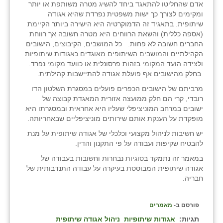
אדם שהחליטו להתאגד ביחד להשיג מטרה משותפת או יותר
ומקימים לצורך כך ישות משפטית נפרדת שהיא אגודה
שיתופית. בתאגיד זה הדמוקרטיה היא הישירה ביותר הקיימת
(אספה כללית) והשאת הרווחים היא מטרה חשובה אך רווחת
החברים חשובה לא פחות. כל המושבים, הקיבוצים, הישובים
הקהילתיים והמושבים השיתופים מאוגדים כאגודות שיתופיות
ולצידה הועד המקומי בזהות פרסונלית או כוועד מקומי נפרד.
בחלק מהישובים אף פועלת אגודה להתיישבות קהילתית.
מרביתם של הישובים הכפרים פועלים במסגרת השלטון הדו
רובדי, קרי הם חלק ממועצה אזורית המאגדת קבוצה של
ישובים במרחב המוניציפלי שעליו היא אחראית ובמסגרתו היא
מופקדת על הענקת אותם שירותים מוניציפליים שבאחריותה.
יש חשיבות לניהול מקצועי וכלכלי של אגודה שיתופית על מנת
להבטיח שקיפות ועבודה על פי התקנון והדין.
במאמר זה נתמקד בסוגיות נבחרות וחשובות בעבודה של
אגודה שיתופית המבוססת בעיקרה על עבודה התנדבותית של
חבריה.
פורסם ב-
מאמרים
תגיות:
אגודות שיתופיות
ניהול אגודה שיתופית