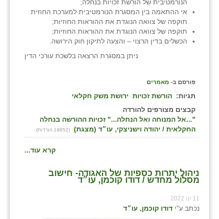
הנורמטיבית של הורשת זכויות בנחלה;
זוהר
אי ההתאמה בין המסגרת הנורמטיבית למערכת החוזית
תוקפה של צוואה הנוגדת את ההוראות החוזיות;
הדר עם
תוקפה של צוואה הנוגדת את ההוראות החוזיות;
הכשלים בדין הרצוי – והצעה לתיקון חוק הירושה.
חבצלת השרון
ניתן במסגרת הרצאה בלשכת עורכי הדין
חמרה
פורסם ב-
מאמרים
חרב לאת
תגיות:
הורשת זכויות
ירושת משק חקלאי
יבול (מורג)
קבצים מצורפים להורדה
"...אל המנוחה ואל הנחלה..." זכויות ההורשה בנחלה
יקנעם
החקלאית / יהודה וישניצקי, עו״ד (מצגת)
(19852 הורדות)
כליל
קרא עוד...
יד השמונה
ניהול יתרות כספיות של האגודה- חישוב
מסלול מחדש / דודו קוכמן, עו״ד
כפר אביב
11 ינו 2022
כפר ביאליק
נכתב ע"י
דודו קוכמן, עו״ד