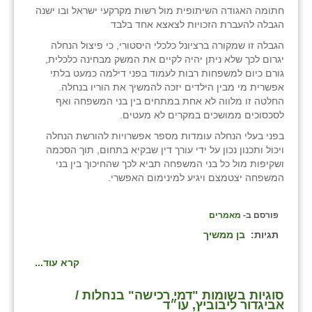
חתומה האגודה השיתופית מול רשות מקרקעי ישראל ובו ישנה
הגבלה להעברת הזכויות לצאצא אחד בלבד
הגבלה זו שמקורה ברציונל כלכלי היסטורי, כי פיצול הנחלה
יגרום לכך שלא ניתן יהיה לקיים את המשק מבחינה כלכלית,
גורם כיום למשפחות רבות לעמוד בפני דילמה כמעט בלתי
אפשרית מי מבין הילדים יזכה להמשיך את הוריו בנחלה.
החלטה זו מלווה לא אחת במתחים בין בני המשפחה ואף
לסכסוכים ממושכים במקרים לא מעטים.
בפני בעלי הנחלה עומדות מספר אפשרויות להורשת הנחלה
ויכול ותכנון נכון על ידי עורך דין שבקיא בתחום, תוך הסכמה
ושקיפות מול כל בני המשפחה תביא לכך שהחיכוך בין בני
המשפחה יצטמצם ויגיע למינימום האפשרי.
פורסם ב-
מאמרים
תגיות:
בן ממשיך
קרא עוד...
סוגיות בשומות "דמי רכישה" בנחלות /
אביגדור ליבוביץ, עו״ד