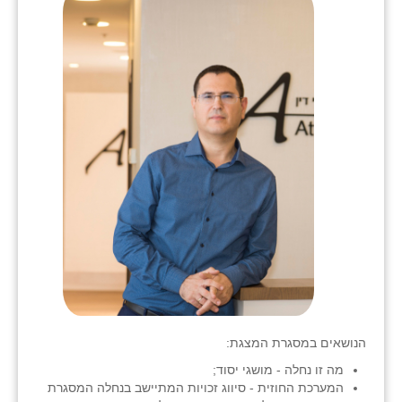
בני ציון
בצרה
בקעות
ֿגבעת שפירא
גן הדרום
גן השומרון
גני עם
גני יהודה
גנות
הנושאים במסגרת המצגת:
ורד יריחו
מה זו נחלה - מושגי יסוד;
דקל
המערכת החוזית - סיווג זכויות המתיישב בנחלה המסגרת