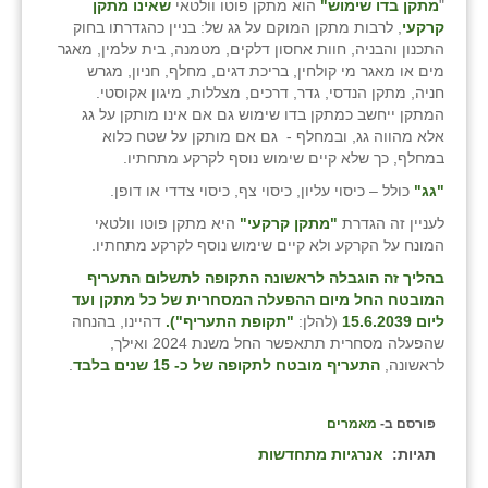
"
מתקן בדו שימוש"
הוא מתקן פוטו וולטאי
שאינו מתקן
קרקעי
, לרבות מתקן המוקם על גג של: בניין כהגדרתו בחוק
התכנון והבניה, חוות אחסון דלקים, מטמנה, בית עלמין, מאגר
מים או מאגר מי קולחין, בריכת דגים, מחלף, חניון, מגרש
חניה, מתקן הנדסי, גדר, דרכים, מצללות, מיגון אקוסטי.
המתקן ייחשב כמתקן בדו שימוש גם אם אינו מותקן על גג
אלא מהווה גג, ובמחלף - גם אם מותקן על שטח כלוא
במחלף, כך שלא קיים שימוש נוסף לקרקע מתחתיו.
"גג"
כולל – כיסוי עליון, כיסוי צף, כיסוי צדדי או דופן.
לעניין זה הגדרת
"מתקן קרקעי"
היא מתקן פוטו וולטאי
המונח על הקרקע ולא קיים שימוש נוסף לקרקע מתחתיו.
בהליך זה הוגבלה לראשונה התקופה לתשלום התעריף
המובטח החל מיום ההפעלה המסחרית של כל מתקן ועד
ליום 15.6.2039
(להלן:
"תקופת התעריף").
דהיינו, בהנחה
שהפעלה מסחרית תתאפשר החל משנת 2024 ואילך,
לראשונה,
התעריף מובטח לתקופה של כ- 15 שנים בלבד
.
פורסם ב-
מאמרים
תגיות:
אנרגיות מתחדשות