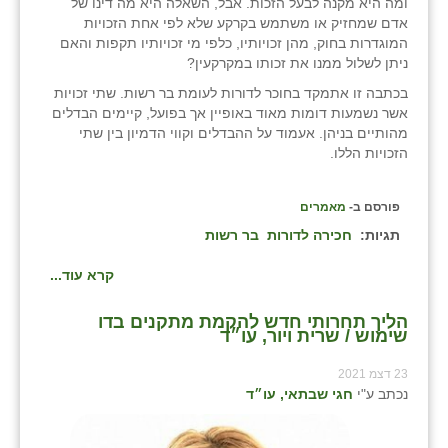
ומה היא מקנה לבעל הזכות. אבל, השאלה היא מה דינו של
אדם שמחזיק או משתמש בקרקע שלא לפי אחת הזכויות
המוגדרות בחוק, מהן זכויותיו, כלפי מי זכויותיו תקפות והאם
ניתן לשלול ממנו את זכותו במקרקעין?
בכתבה זו אתמקד בחוכר לדורות לעומת בר רשות. שתי זכויות
אשר נשמעות דומות מאוד באופיין אך בפועל, קיימים הבדלים
מהותיים בניהן. אעמוד על ההבדלים וקווי הדמיון בין שתי
הזכויות הללו.
פורסם ב-
מאמרים
תגיות:
חכירה לדורות
בר רשות
קרא עוד...
הליך תחרותי חדש להקמת מתקנים בדו
שימוש / שרית ויור, עו״ד
23 דצמ 2021
נכתב ע"י
חגי שבתאי, עו״ד