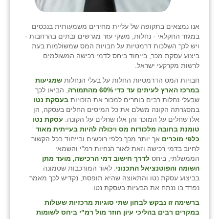
אנו נמצאים בתקופה של עליית מחירים משמעותית בנכסים
במגזר החקלאי - נחלות, משקי עזר מגרשים ובתים בהרחבות -
ויש לכך השלכות דרמטיות על חבויות המס שמשולמות בעת
ביצוע עסקת מכר, בייחוד ביחס לדמי רכישה המשולמים
לרשות מקרקעי ישראל.
חבויות המס הדרמטיות החלות על בעלי הנחלות
שמגיעות
במרכז הארץ לעיתים עד כדי 60% מהתמורה
, הביאו לכך
שבעלי נחלות רבים בוחרים למכור את הזכויות
בעסקת נטו
במסגרתה הקונה משלם את כל המיסים החלים בעסקה, הן
אלו שחלים על המוכר והן אלו שחלים על הקונה.
עסקת נטו
טומנת בחובה מלכודות מס ויכולה להיות בעייתית מאוד
כלפי מוכרים
אך יותר מכך כלפי רוכשים ובייחוד בכל הקשור
לחיוב בדמי רכישה וזאת לאור הנחיות רמ"י והשמאי
הממשלתי, ביחס
לדרך חישוב דמי הרכישה, מועד מתן
השומה והפוטנציאל התכנוני
. לאור המורכבות שטמונה
בביצוע עסקת נטו והתאוצה שהיא תופסת, נקדיש לכך מאמר
נפרד בו ננתח את הבעיות בעסקת נטו.
ברשימה זו נבקש לבחון שתי סוגיות מרכזיות שעולות
במקרים רבים בהליכי עיון חוזר מול רמ"י ביחס לשומות