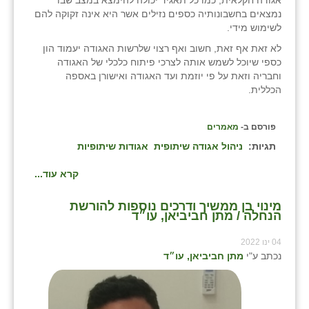
נווה אטי״ב
נמצאים בחשבונותיה כספים נזילים אשר היא אינה זקוקה להם
לשימוש מידי.
נהריה (אג״ש)
לא זאת אף זאת, חשוב ואף רצוי שלרשות האגודה יעמוד הון
ניר צבי
כספי שיוכל לשמש אותה לצרכי פיתוח כלכלי של האגודה
וחבריה וזאת על פי יוזמת ועד האגודה ואישורן באספה
עין חצבה
הכללית.
עין תמר
פורסם ב-
מאמרים
עמרים
תגיות:
ניהול אגודה שיתופית
אגודות שיתופיות
קורנית
קרא עוד...
קלחים
מינוי בן ממשיך ודרכים נוספות להורשת
הנחלה / מתן חביביאן, עו״ד
רועי
04 ינו 2022
רימונים
נכתב ע"י
מתן חביביאן, עו״ד
רמות השבים
רמת הדר