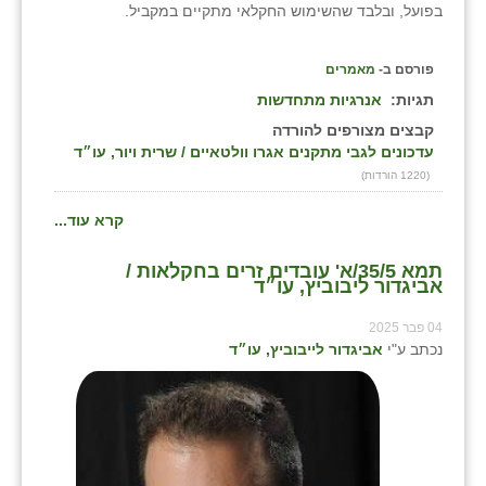
בפועל, ובלבד שהשימוש החקלאי מתקיים במקביל.
פורסם ב-
מאמרים
תגיות:
אנרגיות מתחדשות
קבצים מצורפים להורדה
עדכונים לגבי מתקנים אגרו וולטאיים / שרית ויור, עו״ד
(1220 הורדות)
קרא עוד...
תמא 35/5/א' עובדים זרים בחקלאות /
אביגדור ליבוביץ, עו״ד
04 פבר 2025
נכתב ע"י
אביגדור לייבוביץ, עו״ד