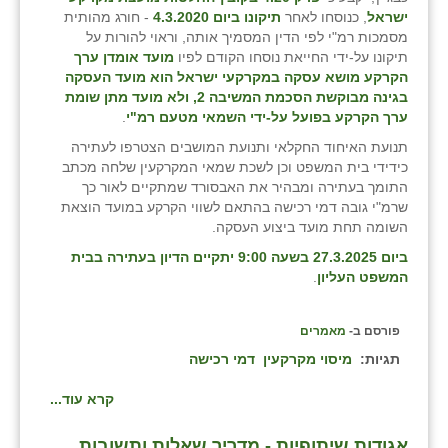
ישראל
, כנוסחו לאחר
תיקונו ביום 4.3.2020
- חורג מהותית
זוהר
מסמכות רמ"י לפי הדין המסמיך אותה, וראוי להורות על
תיקונו על-ידי החייאת נוסחו הקודם לפיו
מועד אומדן ערך
הדר עם
הקרקע מושא עסקה במקרקעי ישראל הוא מועד העסקה
בגינה מבוקשת הסכמת המשיבה 2, ולא מועד מתן שומת
חבצלת השרון
ערך הקרקע בפועל על-ידי השמאי מטעם רמ"י
.
חמרה
תנועת האיחוד החקלאי ותנועת המושבים הצטרפו לעתירה
כידידי בית המשפט וכן לשכת שמאי המקרקעין שלחה מכתב
חרב לאת
התומך בעתירה ומבהיר את האבסורד שמתקיים לאור כך
שרמ"י גובה דמי רכישה בהתאם לשווי הקרקע במועד הוצאת
יבול (מורג)
השומה תחת מועד ביצוע העסקה.
ביום 27.3.2025 בשעה 9:00 יתקיים הדיון בעתירה בבית
יקנעם
המשפט העליון
.
כליל
פורסם ב-
מאמרים
יד השמונה
תגיות:
מיסוי מקרקעין
דמי רכישה
כפר אביב
קרא עוד...
כפר ביאליק
אגודות שיתופיות - מדריך שאלות ותשובות