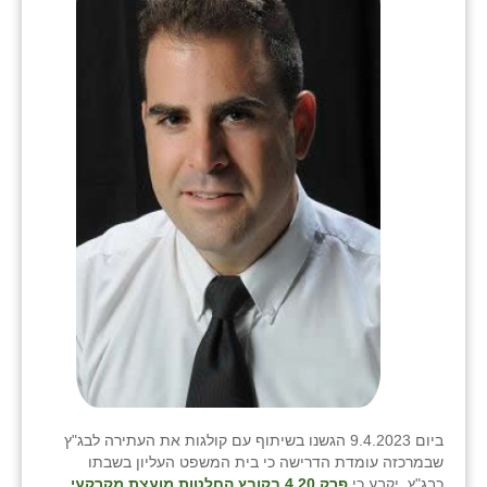
בני ציון
בצרה
בקעות
ֿגבעת שפירא
גן הדרום
גן השומרון
גני עם
גני יהודה
גנות
ורד יריחו
ביום 9.4.2023 הגשנו בשיתוף עם קולגות את העתירה לבג"ץ
שבמרכזה עומדת הדרישה כי בית המשפט העליון בשבתו
דקל
כבג"ץ, יקבע כי
פרק 4.20 בקובץ החלטות מועצת מקרקעי