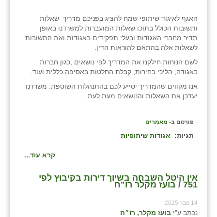
נווה אטי״ב
האגף לאיגוד שיתופי שמח להציג בפניכם מדריך שאלות
נהריה (אג״ש)
ותשובות הכולל בתוכו שאלות המועברות למשרדנו באופן
תדיר מחברי האגודות ובעלי תפקידים באגודות ואת התשובות
ניר צבי
לשאלות אלה בהתאם להוראות הדין.
עין חצבה
לשם הנוחות חילקנו את המדריך לפי נושאים ,כגון חברות
באגודה, הליכי בחירות, קבלת החלטות באסיפה כללית ועוד.
עין תמר
אנו מקווים שהמדריך יסייע לכם בהתנהלות השוטפת. משרדנו
יעדכן את השאלות והנושאים מעת לעת.
עמרים
קורנית
פורסם ב-
מאמרים
תגיות:
אגודות שיתופיות
קלחים
קרא עוד...
רועי
רימונים
אין היטל השבחה בשיוך דירות בקיבוץ לפי
751 / בועז מקלר רו"ח
רמות השבים
14 פבר 2025
נכתב ע"י
בועז מקלר, רו״ח
רמת הדר