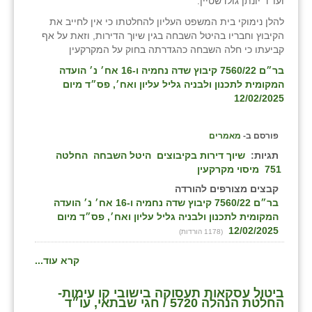
ועו''ד יונתן גולדשטיין.
להלן נימוקי בית המשפט העליון להחלטתו כי אין לחייב את
הקיבוץ וחבריו בהיטל השבחה בגין שיוך הדירות, וזאת על אף
קביעתו כי חלה השבחה כהגדרתה בחוק על המקרקעין
בר״ם 7560/22 קיבוץ שדה נחמיה ו-16 אח׳ נ׳ הועדה
המקומית לתכנון ולבניה גליל עליון ואח׳, פס״ד מיום
12/02/2025
פורסם ב-
מאמרים
תגיות:
שיוך דירות בקיבוצים
היטל השבחה
החלטה
751
מיסוי מקרקעין
קבצים מצורפים להורדה
בר״ם 7560/22 קיבוץ שדה נחמיה ו-16 אח׳ נ׳ הועדה
המקומית לתכנון ולבניה גליל עליון ואח׳, פס״ד מיום
12/02/2025
(1178 הורדות)
קרא עוד...
ביטול עסקאות תעסוקה בישובי קו עימות-
החלטת הנהלה 5720 / חגי שבתאי, עו״ד