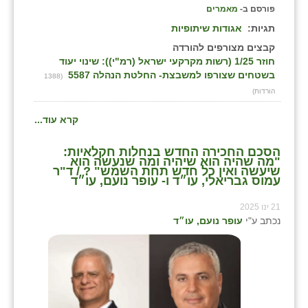
פורסם ב-
מאמרים
תגיות:
אגודות שיתופיות
קבצים מצורפים להורדה
חוזר 1/25 (רשות מקרקעי ישראל (רמ"י)): שינוי יעוד
בשטחים שצורפו למשבצת- החלטת הנהלה 5587
(1388
הורדות)
קרא עוד...
הסכם החכירה החדש בנחלות חקלאיות:
"מה שהיה הוא שיהיה ומה שנעשה הוא
שיעשה ואין כל חדש תחת השמש" ? / ד"ר
עמוס גבריאלי, עו״ד ו- עופר נועם, עו״ד
21 ינו 2025
נכתב ע"י
עופר נועם, עו״ד