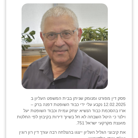
שבי ציון
שדה ורבורג
שדה צבי
שדמה
שכניה
תלמי יוסף
בוסתן הגליל
פסק דין מפורט ומנומק שניתן בבית המשפט העליון ב
12.02.2025 נקבע עלי ידי כבוד השופטת דפנה ברק –
ארז בהסכמת כבוד הנשיא יצחק עמית וכבוד השופטת יעל
וילנר כי היטל השבחה לא חל בשיוך דירות בקיבוץ לפי החלטת
מועצת מקרקעי ישראל 751.
את קיבוצי הגליל העליון ייצגו בהצלחה רבה עורך דין רון רוגין