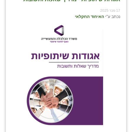
כפר הרי״ף
17 פבר 2025
כפר מישר
נכתב ע"י
האיחוד החקלאי
כפר מע״ש
כפר מרדכי
כפר סבא (אגרא)
כפר שמריהו
מגשימים
מישר
מכורה
מנחמיה
נאות הכיכר