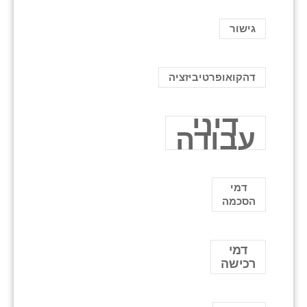
גישור
דהקואופרטיביזציה
דיני
עבודה
דמי
הסכמה
דמי
רכישה