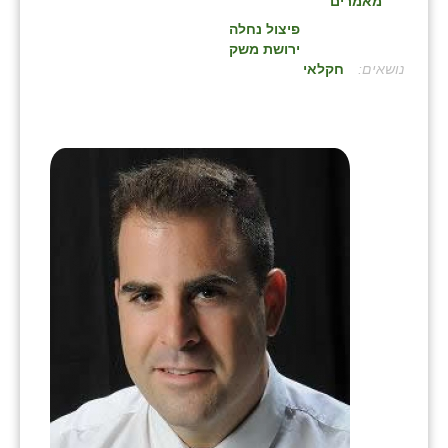
מאמרים
בני ציון
פיצול נחלה
ירושת משק
בצרה
:
חקלאי
בקעות
ֿגבעת שפירא
גן הדרום
גן השומרון
גני עם
גני יהודה
גנות
ורד יריחו
דקל