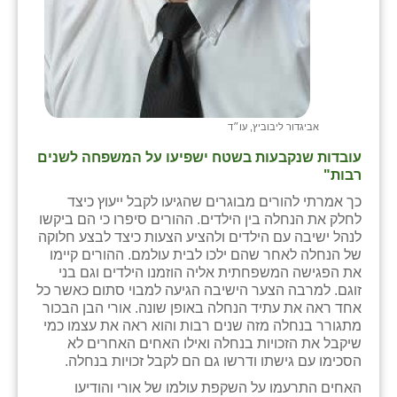
זוהר
הדר עם
חבצלת השרון
חמרה
אביגדור ליבוביץ, עו״ד
עובדות שנקבעות בשטח ישפיעו על המשפחה לשנים
חרב לאת
רבות"
יבול (מורג)
כך אמרתי להורים מבוגרים שהגיעו לקבל ייעוץ כיצד
לחלק את הנחלה בין הילדים. ההורים סיפרו כי הם ביקשו
יקנעם
לנהל ישיבה עם הילדים ולהציע הצעות כיצד לבצע חלוקה
של הנחלה לאחר שהם ילכו לבית עולמם. ההורים קיימו
כליל
את הפגישה המשפחתית אליה הוזמנו הילדים וגם בני
זוגם. למרבה הצער הישיבה הגיעה למבוי סתום כאשר כל
יד השמונה
אחד ראה את עתיד הנחלה באופן שונה. אורי הבן הבכור
מתגורר בנחלה מזה שנים רבות והוא ראה את עצמו כמי
כפר אביב
שיקבל את הזכויות בנחלה ואילו האחים האחרים לא
הסכימו עם גישתו ודרשו גם הם לקבל זכויות בנחלה.
כפר ביאליק
האחים התרעמו על השקפת עולמו של אורי והודיעו