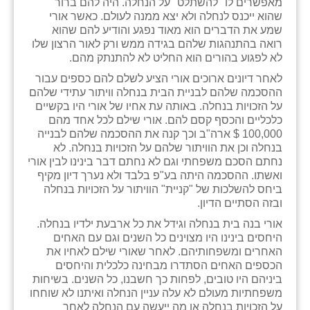
מאפשרים לו "להשתלט" על הנחלה. היה להם ברור
שהוא ייכנס לנחלה ולא יצא ממנה לעולם. כאשר אורי
שבי ציון
שמע את הדברים הוא מאוד נפגע והודיע להם שהוא
רואה בהתנהגות שלהם בגידה ממש ורק לאור הרצון שלו
שדה ורבורג
לא לפגוע בהורים הוא החליט לא להתנתק מהם.
לאחר דיונים ארוכים אורי הציע לשלם להם כספים עבור
שדה צבי
ההסכמה שלהם לבניית הבית בנחלה וויתור עתידי שלהם
על הזכויות בנחלה. באותה עת אחיו של אורי היו בקשיים
שדמה
כלכליים והכסף קסם להם. אורי שילם לכל אחד מהם
100,000 $ ארה"ב וכך קנה את ההסכמה שלהם לבנייה
שכניה
בנחלה וכן את הוויתור שלהם על הזכויות בנחלה. לא
נחתם הסכם משפחתי וגם לא נחתם דבר בינינו לבין אורי
תלמי יוסף
ואשתו. ההסכמה היתה בע"פ בלבד ולא נערך דיון מקיף
ביחס להשלכות של "קניית" הוויתור על הזכויות בנחלה
בוסתן הגליל
ובזה הסתיים הדיון.
אורי בנה בית בנחלה וגידל את כל ארבעת ילדיו בנחלה.
היחסים בינינו היו מצוינים כל השנים וגם עם האחים
האחרים ומשפחותיהם. לאחר שאורי שילם לאחיו את
הכספים האחים הסתדרו מבחינה כלכלית והיחסים
ביניהם היו טובים, לפחות כך חשבנו, כל השנים. בשיחות
משפחתיות מעולם לא עלה עניין הנחלה ואיתנו לא שוחחו
על הזכויות בנחלה או מה ייעשה עם הנחלה לאחר