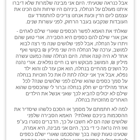
אבל כנראה שטעיתי. היום אני מבינה שלמרות שלא דיברו
איתנו מעולם על הנחלה, ביניהם היו שיחות והם הכינו את
עצמם ליום הדין וכעת אנחנו צריכים להתמודד עם
העובדות שנקבעו בעבר הרחוק, לפני עשרות שנים.
שאלתי את האמא לפשר הכספים שאורי שילם לאחים -
אכן אורי שילם להם כספים היא הסבירה. אורי טוען שהם
ויתרו על הנחלה, אבל לפני שלושים שנה מי רצה לבוא
למושב, ערכה של הנחלה היה שני מיליון ₪ בקושי ואף
אחד לא היה קונה אותה. היום הנחלה שווה כמעט עשרה
מיליון ₪, המושב מבוקש ויש בו חיים נפלאים. אורי נהנה
כל השנים מהחיים בנחלה, הוא אכן עזר לנו והוא ילד
נפלא, אבל איך אני יכולה לתת לו את כל הזכויות בנחלה
על סמך כספים שהוא שילם לפני שלושים שנה? לכל
אחד מהילדים יש חלק בנחלה וברור לי שהכספים שהוא
שילם לא יכולים להביא לכך שאני אנשל את הילדים
האחרים מהזכויות בנחלה.
למה לא חתמתם על מסמך או הסכם כלשהו שיסדיר את
ההסכמות ביניכם שאלתי? האמא הסבירה שלפני
שלושים שנה הם לא חשבו על כך, הדברים נסגרו בע"פ
ואז היה נראה כי די בכך, היום אני מבינה, היא אמרה,
שטעינו טעות קשה בכך שהסכמנו שאורי ישלם כספים