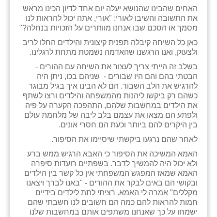
האחים שהבינו שהנושא יעלה יום אחד לדיון הכינו מראש
את התשובה והשיבו לאורי: "אורי, אתה יכול להראות לנו
מסמך או הסכם שבו אנחנו מוותרים על הזכויות בנחלה?"
כאן כל השיחה קיבלה תפנית קיצונית והילדים החלו לריב
ולצעוק, ואנו הרגשנו שהאדמה נשמטת מתחת לרגלינו.
בשלב זה הייתי צריך לעצור את השיחה עם ההורים -
הבטתי בהם והם היו שבורים - שניהם בכו, ניתן היה
להרגיש את הלב השבור. הם לא הבינו איך בגיל מבוגר
כשהם רק ביקשו ליהנות מהמשפחה והילדים ורצו לשתף
את הילדים במחשבות שלהם, התהפכה הקערה על פיה
ולפתע הם מצאו את עצמם בלב ליבה של מלחמת עולם
בין היקרים להם ביותר וכעת הם חסרי אונים.
לאחר שהם נרגעו ביקשתי שיסיימו את הסיפור.
האמא המשיכה את הסיפור כי האבא הרגיש ממש ברע
ולא יכול היה להמשיך לדבר. בשפתיים רועדות סיפרה
האמא שמאז המפגש המשפחתי אין כל קשר בין הילדים
ובקושי הם באים לבקר את ההורים - "באנו לברך ויצאנו
מקללים" אמרה לי האמא. רציתי לתת לילדים בידיים
חמות להראות להם כמה הם חשובים לנו חשבתי שהם
ישמחו על כך שאנחנו משתפים אותם במחשבות שלנו