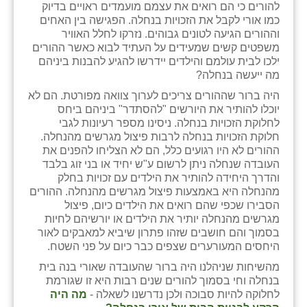
להורים כי הם רואים את עצמם מועמדים ראויים בדיוק
כפר הרי״ף
כמו אורי לקבל את הזכויות בנחלה. הפגישה בין האחים
וההורים הגיעה לטונים גבוהים. נזרקו לחלל האוויר
כפר מישר
משפטים קשים שמעידים על העתיד לבוא כאשר ההורים
ילכו לבית עולמם והילדים יידרשו להגיע להבנות ביניהם
כפר מע״ש
מה ייעשה בנחלה?
כפר מרדכי
היה ברור שההורים צריכים לערוך צוואה מפורטת. הם לא
יוכלו להותיר את היורשים "להסתדר" ביניהם ביחס
כפר סבא (אגרא)
לחלוקת הזכויות בנחלה. ניסינו מספר רעיונות לגבי
חלוקת הזכויות בנחלה לרבות פיצול מגרשים מהנחלה.
כפר שמריהו
ההורים לא היו רגועים כלל, הם לא הצליחו להפנים את
העובדה שנחלה ניתן לרשום ע"ש יחיד או בני זוג בלבד
מגשימים
והדרך היחידה להותיר את הילדים עם זכויות בחלק
מהנחלה היא באמצעות פיצול מגרשים מהנחלה. ההורים
מישר
הסבירו שכפי שהם רואים את הילדים כיום, פיצול
מגרשים מהנחלה יותיר את הילדים או יורשיהם לחיות
מכורה
בסמוך והם חושבים שזהו פתרון שיביא למאבקים לאור
היחסים המעורערים שצפים כבר כיום על פני השטח.
מנחמיה
מהשיחות שניהלנו היה ברור שהעובדה שאורי בנה בית
בנחלה וחי בסמוך להורים שנים רבות היא זו שגורמת
נאות הכיכר
לחלוקה להיות סבוכה ולכן נדרשנו לשאלה -
מה היה