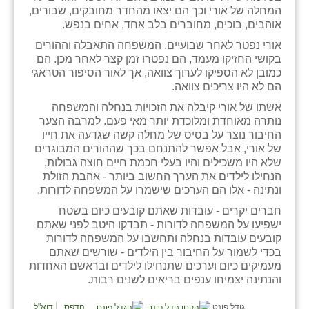
המחלה של אורי וכך הם יצאו מהחדר מחובקים, שבורים,
אוהבים, בוכים, מחוברים בלב אחד, אחים בנפש.
אורי נפטר לאחר שבועיים. המשפחה התאבלה וההורים
בקושי החזיקו מעמד, הם נפטרו זמן קצר לאחר מכן. הם
כמובן לא הספיקו לערוך צוואה, אך לאור הסיפור הטראגי
הם לא היו צריכים צוואה.
אשתו של אורי קיבלה את הזכויות בנחלה והמשפחה
נותרה מאוחדת ומלוכדת יותר מאי פעם. למרבה הצער
החיבור נוצר על בסיס של מחלה קשה שגדעה את חייו
של אורי, אבל אפשר להתנחם בכך שההורים המבוגרים
שלא היו משכילים והיו בעלי חכמת חיים חוצה גבולות,
הנחילו לילדים את הערך החשוב ביותר - אהבת הזולת
ונתינה - אלו הם הערכים שישמרו על המשפחה לדורות.
חברים יקרים - עובדות שאתם קובעים כיום בשטח
ישפיעו על המשפחה לדורות - תבדקו היטב לפני שאתם
קובעים עובדות בנחלה ותחשבו על המשפחה לדורות
בכדי לשמור על החיבור בין הילדים - שורשים שאתם
מעמיקים כיום וערכים שתנחילו לילדים ובראשם האחדות
והנתינה יצמיחו ענפים בריאים לשנים רבות.
גודל פונט
הדפס
דוא"ל