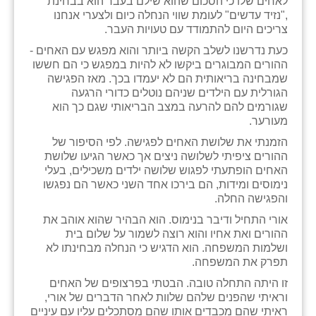
לאחים שלו כי הסכום שהוא שילם בעבר הוא בבחינת
,"נזיד עדשים" לעומת שווי הנחלה כיום ולצערי אנחנו
צריכים היום להתמודד עם טעויות העבר.
כעת נדרשנו לשלב הקשה ביותר והוא מפגש עם האחים -
ההורים המבוגרים ביקשו לא להיות במפגש כי הם חששו
שמבחינה בריאותית הם לא יעמדו בכך. מאז הפגישה
הגורלית עם הילדים שניהם נוטלים כדורי הרגעה
שגורמים להם להרעה במצב הבריאותי שגם כך הוא
מעורער.
הזמנתי את שלושת האחים לפגישה. לפי הסיפור של
ההורים ציפיתי לשלושה ניצים אך כאשר הגיעו שלושת
האחים הופתעתי לפגוש שלושה ילדים משכילים, בעלי
נימוסים ומידות, הם בירכו אחד השני כאשר הם נפגשו
והפגישה החלה.
אורי התחיל ודיבר בנימוס. הוא הבהיר שהוא אוהב את
ההורים ואת אחיו והוא רוצה לשמור על שלום בית
ושלמות המשפחה. הוא הדגיש כי הנחלה מבחינתו לא
תפרק את המשפחה.
זו היתה התחלה טובה. הבטתי בפרצופים של האחים
וראיתי שהפנים שלהם שלוות לאחר הדברים של אורי,
ראיתי שהם מכבדים אותו שהם מסתכלים עליו עם עיניים