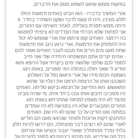
בוהקות וממש שיוועו לשמוע ממנו את הדברים.
אורי המשיך בדבריו - הוא הביט באחים ודמעות החלו
לזלוג מעיניו, היה לו קשה לדבר ושקט השתרר בחדר. זו
היתה ממש תפנית בעלילה, לאחר השיחה עם ההורים,
אני לפחות שלא הכרתי את הצדדים לא ציפיתי למפגש
כה דרמטי. האחים קמו וניחמו את אורי שממש לא יכול
היה להפסיק את הדמעות. אורי נרגע ניגב את הדמעות
שתה מעט מים הרים את מבטו לעבר האחים ואמר להם
- אחים יקרים אתם המשפחה היחידה שלי ואני חייב
לספר לכם שלפני שלושה ימים ביקרתי אצל הרופא והוא
הודיע לי שאני חולה במחלה וימי ספורים. באותו רגע
נשמטה הכוס מידו של אורי וראשו נפל על השולחן.
השכבנו אותו על הרצפה הרמנו את רגליו עד שהוא
התאושש. הוא התיישב על הכסא וביקש סליחה. האחים
היו מסביבו חיבקו אותו ובכו ביחד איתו. מי שהיה מביט
מהצד לא היה מאמין למחזה שהתרחש באותו רגע.
ההורים המבוגרים שלא היו בפגישה לא היו עומדים
במחזה ואנו הודינו על כך שהם לא היו שם. האחים
התחבקו דקות ארוכות ולאחר שנרגעו מעט הם הודיעו
לאורי שהם לא רוצים דבר מהנחלה, הם דרשו להיות חלק
בלתי נפרד מהתהליך שאורי יעבור והציעו את עזרתם
בכל מה שיידרש. הם סיכמו ביניהם לא לספר להורים על