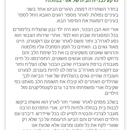
הרקע לבניית הבית של אורי בנחלה?
נווה אטי״ב
בחדר השתררה דממה, ההורים הביטו אחד בשני
נהריה (אג״ש)
בעיניים נפולות. לאחר מספר רגעים האבא החל לספר
בעיניים דומעות את הסיפור הבא.
ניר צבי
אורי הוא הבן הבכור, הוא היה ילד נבון שהצליח בלימודים
בכל המסגרות שבהן הוא למד. אחרי שירותו הצבאי הוא
עין חצבה
נסע לארה"ב וחזר משם לאחר שנים עם דוקטורט. היינו
מאוד גאים בו. האחים כל הזמן הסתכלו עליו מלמטה
עין תמר
והרגישו שאנחנו משקיעים בו את כל שימת הלב והם
נדחקו לפינה. אנחנו אנשים פשוטים, התפרנסנו כל חיינו
עמרים
מעבודה ברפת והעובדה שהבן הבכור שלנו הצליח וחזר
עם דוקטורט מארה"ב גרמה לנו להיות בעננים. לצערנו
קורנית
העובדה שהיינו גאים בהצלחתו של אורי הביאה לכך
שהילדים האחרים לא קיבלו את תשומת הלב מאתנו כפי
קלחים
שקיבלו אורי ומשפחתו והדבר גרם לקונפליקטים מול
הילדים.
רועי
בשלב מסוים לאחר שאורי חזר לארץ הוא ואשתו ביקשו
רימונים
לבנות בית בנחלה ולחיות לידינו. אורי התפרנס הרבה
מעבר לצרכיו והבטיח לסייע לנו בכל שיידרש. דיברנו עם
רמות השבים
הילדים האחרים והם הביעו תרעומת על כך שלא רק
שאורי לקח את כל זמננו ומרצנו אלא שכעת אנו
רמת הדר