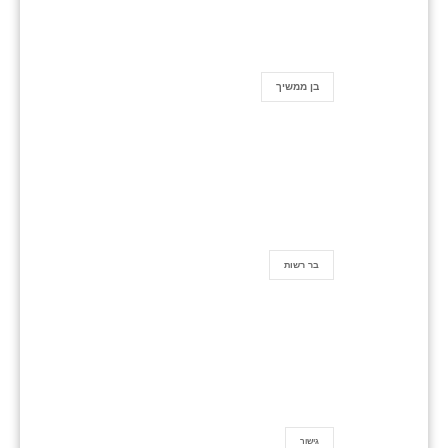
בן ממשיך
בר רשות
גישור