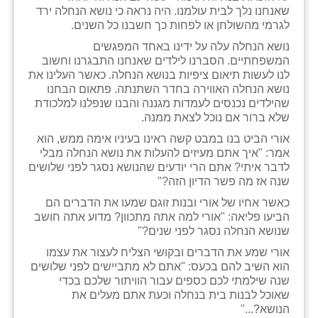
שאנחנו נלך לבית עולמנו. היה נראה כי נושא הנחלה ירד
לגרמי מהשולחן או לפחות כך חשבנו כל השנים.
נושא הנחלה עלה על ידינו באחד המפגשים
המשפחתיים. הסברנו לילדים שאנחנו התבגרנו וחשוב
לנו לעשות תיאום ציפיות בנושא הנחלה. כאשר העלינו את
נושא הנחלה האווירה בחדר השתנתה. פתאום הבחנו
שהילדים נכנסים לעמדות מגננה והבנו שנפלנו למלכודת
שלא ברור אם נוכל לצאת ממנה.
אורי הביט בנו במבט קשה ראינו בעיניו אימה ממש, הוא
אמר: "איך אתם מעיזים להעלות את נושא הנחלה מבלי
לדבר איתי? אתם הרי יודעים שהנושא נסגר לפני שלושים
שנה אז מה פשר הדיון הזה?"
כאשר אחיו של אורי ובנות זוגם שמעו את הדברים הם
הביעו פליאה: "אורי למה אתה מתכוון? מדוע אתה חושב
שנושא הנחלה נסגר לפני שנים?"
אורי שמע את הדברים ובקושי הצליח לעצור את עצמו
הוא השיב להם בכעס: "אתם לא מתביישים לפני שלושים
שנה שילמתי לכם כספים עבור הוויתור שלכם בכדי
שאוכל לבנות בית בנחלה וכעת אתם מעלים את
הנושא?..."