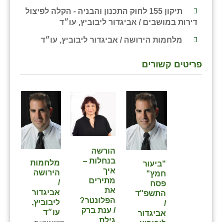
תיקון 155 לחוק התכנון והבניה - הקלה לפיצול
דירות במושבים / אביגדור ליבוביץ, עו״ד
מלחמות הירושה / אביגדור ליבוביץ, עו״ד
פריטים קשורים
הורשה
בנחלות –
מלחמות
"ביעור
איך
הירושה
חמץ"
מתירים
/
פסח
את
אביגדור
התשפ"ד
הפלונטר?
ליבוביץ,
/
/ ענת ברק
עו״ד
אביגדור
גילת,