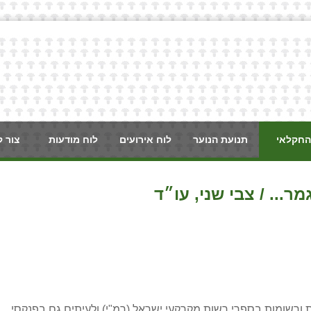
החקלאי
תנועת הנוער
לוח אירועים
לוח מודעות
צור 
ר... / צבי שני, עו״ד
ת ורשומות בספרי רשות מקרקעי ישראל (רמ"י) ולעיתים גם בפנקסי