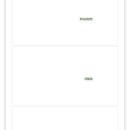
זוהר
הדר עם
תמונות
חבצלת השרון
חמרה
חרב לאת
יבול (מורג)
יקנעם
מפה
כליל
יד השמונה
כפר אביב
כפר ביאליק