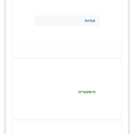
בני ציון
בצרה
אודות
בקעות
ֿגבעת שפירא
גן הדרום
גן השומרון
גני עם
גני יהודה
היסטוריה
גנות
ורד יריחו
דקל