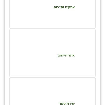
כפר הרי״ף
עסקים ותיירות
כפר מישר
כפר מע״ש
כפר מרדכי
כפר סבא (אגרא)
כפר שמריהו
אתר היישוב
מגשימים
מישר
מכורה
מנחמיה
נאות הכיכר
יצירת קשר