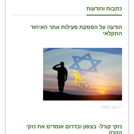
כתבות והודעות
שבי ציון
שדה ורבורג
הודעה על הפסקת פעילות אתר האיחוד
החקלאי
שדה צבי
שדמה
שכניה
תלמי יוסף
בוסתן הגליל
27 פבר 2025
נזקי קורל- בצפון ובדרום אומדים את נזקי
הקרה