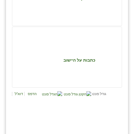
נווה אטי״ב
נהריה (אג״ש)
ניר צבי
עין חצבה
עין תמר
כתבות על היישוב
עמרים
קורנית
קלחים
גודל פונט
הדפס
דוא"ל
רועי
רימונים
רמות השבים
רמת הדר